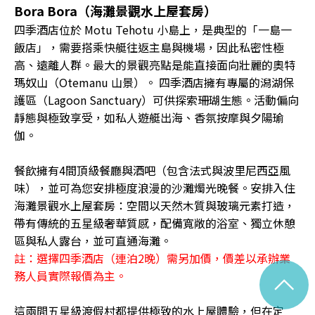
Bora Bora（海灘景觀水上屋套房）
四季酒店位於 Motu Tehotu 小島上，是典型的「一島一
飯店」，需要搭乘快艇往返主島與機場，因此私密性極
高、遠離人群。最大的景觀亮點是能直接面向壯麗的奧特
瑪奴山（Otemanu 山景）。 四季酒店擁有專屬的潟湖保
護區（Lagoon Sanctuary）可供探索珊瑚生態。活動偏向
靜態與極致享受，如私人遊艇出海、香氛按摩與夕陽瑜
伽。
餐飲擁有4間頂級餐廳與酒吧（包含法式與波里尼西亞風
味），並可為您安排極度浪漫的沙灘燭光晚餐。安排入住
海灘景觀水上屋套房：空間以天然木質與玻璃元素打造，
帶有傳統的五星級奢華質感，配備寬敞的浴室、獨立休憩
區與私人露台，並可直通海灘。
註：選擇四季酒店（連泊2晚）需另加價，價差以承辦業
^
務人員實際報價為主。
這兩間五星級渡假村都提供極致的水上屋體驗，但在定