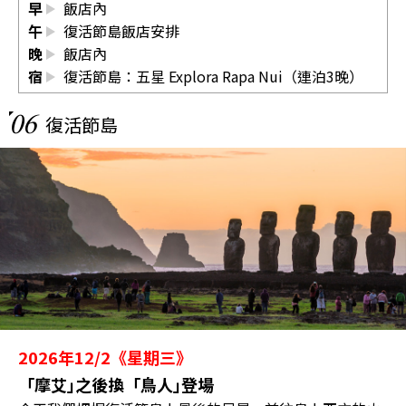
早
飯店內
午
復活節島飯店安排
晚
飯店內
宿
復活節島：五星 Explora Rapa Nui（連泊3晚）
06
復活節島
2026年12/2《星期三》
「摩艾｣之後換「鳥人｣登場