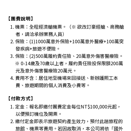
【團費說明】
1. 機票：全程經濟艙機票。（※ 欲改訂豪經艙、商務艙
者，請洽承辦業務人員）
2. 保險：(1)1000萬意外保險+100萬意外醫療+100萬突
發疾病+旅遊不便險。
3. 保險：(2)500萬履約責任險、20萬意外傷害醫療險。
※ 0-14歲及70歲以上者，履約責任險投保限額200萬
元及意外傷害醫療險20萬元。
4. 費用不含：居住地至機場來回接送、新辦護照工本
費、旅遊期間的個人消費及小費等。
【付款方式】
1. 定金：報名即繳付團費定金每位NT$100,000元起，
以便預訂機位及開票。
2. 繳付定金即表示旅遊契約產生效力，預付此趟旅程的
旅館、機票等費用。若因故取消，本公司將依「國外