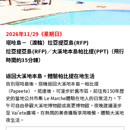
2026年11/29《星期日》
塔哈島－（渡輪）拉亞提亞島(RFP)
拉亞提亞島(RFP)／大溪地本島帕比提(PPT)（飛行
時間約35分鐘）
返回大溪地本島，體驗帕比提在地生活
告別塔哈島後，搭機返回大溪地本島－帕比提
（Papeete）。抵達後，可漫步於舊市區，前往有150年歷
史的當地公共市集 Le Marche體驗在地人的日常活力。下
午可自由參觀大溪地博物館或高更博物館。夜晚建議漫步
至 Vai'ete廣場，在熱鬧的美食攤販享用晚餐，體驗大溪地
夜生活。