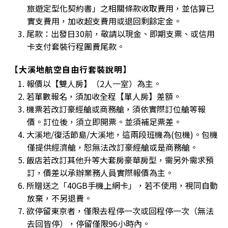
旅遊定型化契約書」之相關條款收取費用，並估算已
實支費用，加收超支費用或退回剩餘定金。
3. 尾款：出發日30前，敬請以現金、即期支票、或信用
卡支付套裝行程團費尾款。
【大溪地航空自由行套裝說明】
1. 報價以【雙人房】（2人一室）為主。
2. 若單數報名，須加收全程【單人房】差額。
3. 機票若改訂豪經艙或商務艙，須依實際訂位艙等報
價。訂位後，須立即開票。並須補足票差。
4. 大溪地/復活節島/大溪地，這兩段班機為(包機)。包機
僅提供經濟艙，恕無法改訂豪經艙或是商務艙。
5. 飯店若改訂其他升等大套房豪華房型，需另外需求預
訂，價差以承辦業務人員實際報價為主。
6. 所贈送之「40GB手機上網卡」，若不使用，視同自動
放棄，不另退費。
7. 欲停留東京者，僅限去程停一次或回程停一次（無法
去回皆停），停留僅限96小時內。