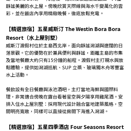
靜謐美麗的水上屋。傍晚欣賞天際線與海水千變萬化的雲
彩，並在飯店內享用精緻晚餐，徹底放鬆充電。
【精選旅宿】五星威斯汀 The Westin Bora Bora
Resort（水上屋別墅）
威斯汀渡假村位於主島西北岸，面向靜謐潟湖與遼闊的日
落景觀。它的優勢在於兼具便利與靜謐，距離主島的市集
及當地餐廳大約只有15分鐘的船程。渡假村主打親水與放
鬆體驗，提供如潟湖巡航、SUP 立槳、玻璃獨木舟等豐富
水上活動。
餐飲設有全日餐廳與泳池酒吧，主打當地海鮮與國際料
理，非常適合傍晚在露台看著星空與夕陽享用雞尾酒。安
排入住水上屋別墅：採用現代設計融合當地建築風格，空
間明亮寬敞，同樣可以直接從房間下海進入潟湖。
【精選旅宿】五星四季酒店 Four Seasons Resort