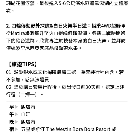
珊瑚花園浮潛，最後進入5-6公尺深水區體驗潟湖的立體層
次。
2. 四輪傳動野外探險&白日火舞半日遊：
搭乘4WD越野車
從Matira海灘攀升至火山邊緣俯瞰潟湖，參觀二戰時期留
下的砲台遺跡，欣賞專注於技藝本身的白日火舞，並拜訪
傳統波里尼西亞家庭品嚐熱帶水果。
【旅遊TIPS】
01. 潟湖親水或文化探險體驗二選一為套裝行程內含，若
不參加，恕無法退費。
02. 請於購買套裝行程後，於出發日前30天前，選定上述
行程（二擇一）。
早
飯店內
午
自理
晚
飯店內
宿
五星威斯汀 The Westin Bora Bora Resort 或