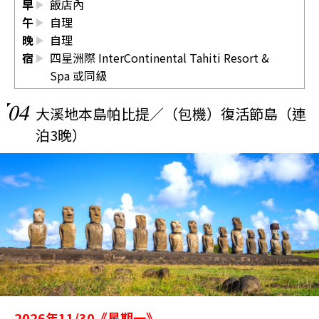
早
飯店內
午
自理
晚
自理
宿
四星洲際 InterContinental Tahiti Resort &
Spa 或同級
04
大溪地本島帕比提／（包機）復活節島（連
泊3晚）
2026年11/30《星期一》