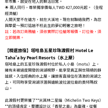
年市集，感受在地人的鮮活日常。
🌟 兩人同行，尊榮獨享價每人TWD 427,000元起。（全程
經濟艙）
人間天堂不在遠方，就在大溪地。現在就聯絡我們，為您
與摯愛～預訂這趟不枉此生的夢幻輕奢之旅吧！
註：若改訂商務艙，須依實際訂位艙等報價。訂位後，須
立即開票。
【精選旅宿】塔哈島五星珍珠渡假村 Hotel Le
Taha'a by Pearl Resorts（水上屋）
塔哈島上的五星珍珠渡假村位於私人小島（motu）上，
擁有未被過度開發的潟湖視野，能享受真正與世隔絕的靜
謐感。入住經典的水上屋，讓旅客直接住在清澈的潟湖之
上，可同時享受潟湖浮潛與遠眺波拉波拉島的奧特瑪奴
山。
此渡假村更榮獲了**米其林二星鑰（Michelin Two Keys）
**的頂級肯定。整體設計以「香草之島」為靈魂，從餐