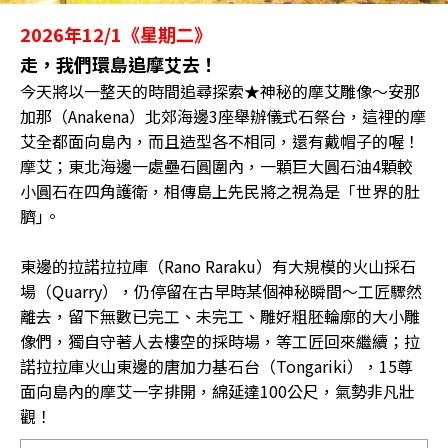
2026年12/1《星期二》
走，我們環島追摩艾去！
今天將以一整天的時間追尋探索★神秘的摩艾雕像〜安那
加那（Anakena）北郊海邊3座舉辦儀式石祭台，這裡的摩
艾全都面向島內，而且造型各不相同，還有戴帽子的喔！
摩艾；東北海邊一處壘石圓圍內，一顆巨大圓石油4顆較
小圓石在四角護衛，相傳島上先民將之視為是「世界的肚
臍｣。
東邊的拉諾拉拉庫（Rano Raraku）有大規模的火山採石
場（Quarry），仍停留在古早時某個神秘瞬間〜工匠驟然
離去，留下無數已完工、未完工、雕好粗胚輪廓的大小雕
像們，獨自守著人去樓空的採時場，等工匠回來繼續；拉
諾拉拉庫火山東邊的唐加力基石台（Tongariki），15尊
面向島內的摩艾一字排開，綿延達100公尺，氣勢非凡壯
觀！