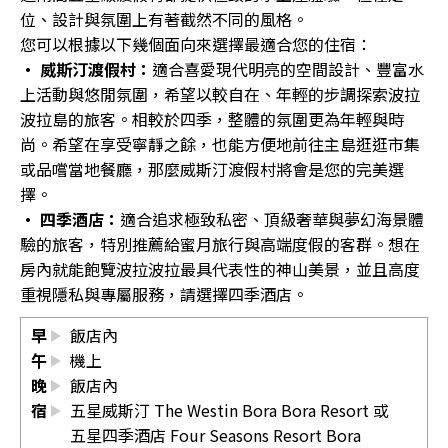
位、設計與氛圍上有著截然不同的風格。
您可以根據以下幾個面向來選擇最適合您的住宿：
• 威斯汀渡假村：
適合喜愛現代明亮的空間設計、豐富水
上活動與悠閒氛圍，希望以較自在、年輕的步調探索波拉
波拉島的旅客。相較於四季，整體的氛圍更為年輕與時
尚。希望在享受寧靜之餘，也能方便地前往主島逛逛市集
或品嚐當地餐廳，那麼威斯汀渡假村將會是您的完美選
擇。
• 四季酒店：
適合追求極致私密、頂級奢華與夢幻海景體
驗的旅客，特別推薦給蜜月旅行與高端度假的客群。想在
房內就能飽覽波拉波拉最具代表性的神山美景，並且高度
重視隱私與專屬服務，請選擇四季酒店。
早
飯店內
午
機上
晚
飯店內
宿
五星威斯汀 The Westin Bora Bora Resort 或
五星四季酒店 Four Seasons Resort Bora