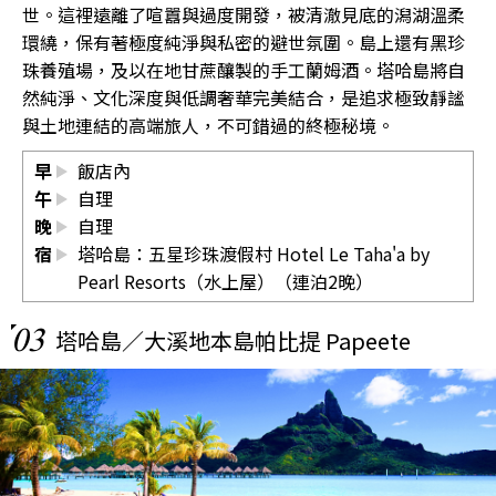
世。這裡遠離了喧囂與過度開發，被清澈見底的潟湖溫柔
環繞，保有著極度純淨與私密的避世氛圍。島上還有黑珍
珠養殖場，及以在地甘蔗釀製的手工蘭姆酒。塔哈島將自
然純淨、文化深度與低調奢華完美結合，是追求極致靜謐
與土地連結的高端旅人，不可錯過的終極秘境。
早
飯店內
午
自理
晚
自理
宿
塔哈島：五星珍珠渡假村 Hotel Le Taha'a by
Pearl Resorts（水上屋）（連泊2晚）
03
塔哈島／大溪地本島帕比提 Papeete