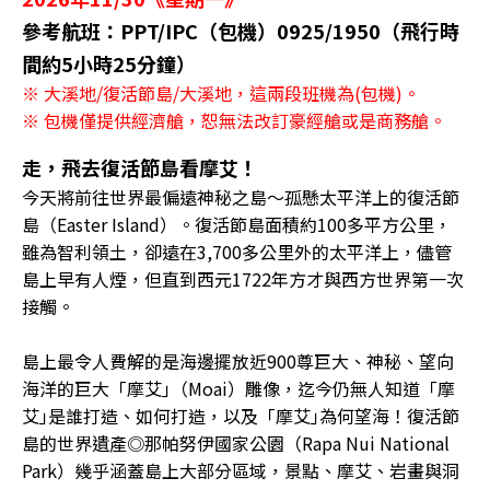
參考航班：PPT/IPC（包機）0925/1950（飛行時
間約5小時25分鐘）
※ 大溪地/復活節島/大溪地，這兩段班機為(包機)。
※ 包機僅提供經濟艙，恕無法改訂豪經艙或是商務艙。
走，飛去復活節島看摩艾！
今天將前往世界最偏遠神秘之島〜孤懸太平洋上的復活節
島（Easter Island）。復活節島面積約100多平方公里，
雖為智利領土，卻遠在3,700多公里外的太平洋上，儘管
島上早有人煙，但直到西元1722年方才與西方世界第一次
接觸。
島上最令人費解的是海邊擺放近900尊巨大、神秘、望向
海洋的巨大「摩艾｣（Moai）雕像，迄今仍無人知道「摩
艾｣是誰打造、如何打造，以及「摩艾｣為何望海！復活節
島的世界遺產◎那帕努伊國家公園（Rapa Nui National
Park）幾乎涵蓋島上大部分區域，景點、摩艾、岩畫與洞