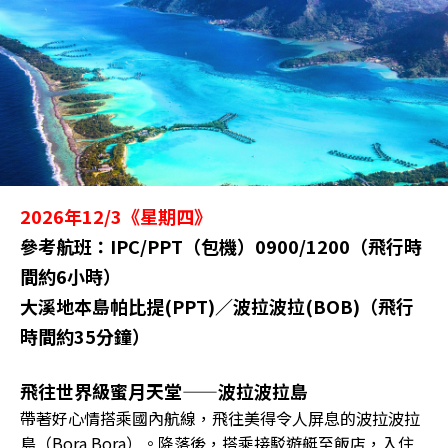
2026年12/3《星期四》
參考航班：IPC/PPT（包機）0900/1200（飛行時
間約6小時）
大溪地本島帕比提(PPT)／波拉波拉(BOB)（飛行
時間約35分鐘）
飛往世界級蜜月天堂——波拉波拉島
帶著好心情搭乘國內航線，飛往美得令人屏息的波拉波拉
島（Bora Bora）。降落後，搭乘接駁遊艇至飯店，入住