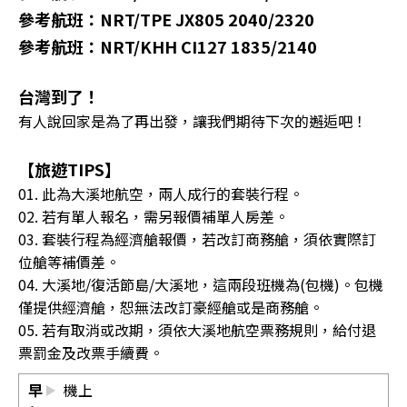
參考航班：NRT/TPE JX805 2040/2320
參考航班：NRT/KHH CI127 1835/2140
台灣到了！
有人說回家是為了再出發，讓我們期待下次的邂逅吧！
【旅遊TIPS】
01. 此為大溪地航空，兩人成行的套裝行程。
02. 若有單人報名，需另報價補單人房差。
03. 套裝行程為經濟艙報價，若改訂商務艙，須依實際訂
位艙等補價差。
04. 大溪地/復活節島/大溪地，這兩段班機為(包機)。包機
僅提供經濟艙，恕無法改訂豪經艙或是商務艙。
05. 若有取消或改期，須依大溪地航空票務規則，給付退
票罰金及改票手續費。
早
機上