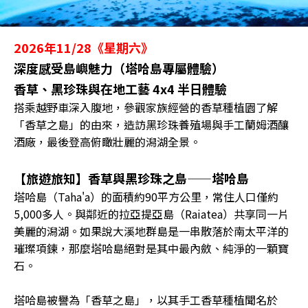
2026年11/28《星期六》
深度感受島嶼魅力（塔哈島專屬體驗）
香草、黑珍珠與在地工藝 4x4 半日體驗
搭乘越野車深入腹地，參觀家族經營的香草種植園了解
「香草之島」的由來，造訪黑珍珠養殖場與手工蘭姆酒釀
酒廠，最後登高俯瞰壯麗的潟湖全景。
【旅遊旅知】香草與黑珍珠之島——塔哈島
塔哈島（Taha'a）的面積約90平方公里，常住人口僅約
5,000多人。與鄰近的拉亞提亞島（Raiatea）共享同一片
美麗的潟湖。如果說大溪地群島是一串散落於南太平洋的
璀璨項鍊，那麼塔哈島絕對是其中最內斂、純淨的一顆寶
石。
塔哈島被譽為「香草之島」，以其手工香草種植聞名於