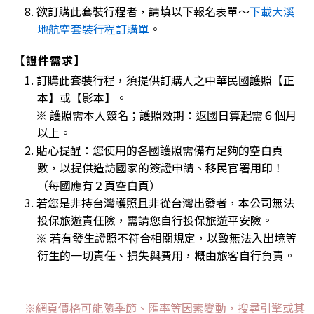
8. 欲訂購此套裝行程者，請填以下報名表單～
下載大溪
地航空套裝行程訂購單
。
【證件需求】
1. 訂購此套裝行程，須提供訂購人之中華民國護照【正
本】或【影本】。
※ 護照需本人簽名；護照效期：返國日算起需６個月
以上。
2. 貼心提醒：您使用的各國護照需備有足夠的空白頁
數，以提供造訪國家的簽證申請、移民官署用印！
（每國應有２頁空白頁）
3. 若您是非持台灣護照且非從台灣出發者，本公司無法
投保旅遊責任險，需請您自行投保旅遊平安險。
※ 若有發生證照不符合相關規定，以致無法入出境等
衍生的一切責任、損失與費用，概由旅客自行負責。
※網頁價格可能隨季節、匯率等因素變動，搜尋引擎或其