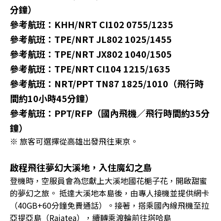
分鐘）
參考航班：KHH/NRT CI102 0755/1235
參考航班：TPE/NRT JL802 1025/1455
參考航班：TPE/NRT JX802 1040/1505
參考航班：TPE/NRT CI104 1215/1635
參考航班：NRT/PPT TN87 1825/1010（飛行時
間約10小時45分鐘）
參考航班：PPT/RFP（國內飛機／飛行時間約35分
鐘）
※ 旅客可選擇從高雄出發飛往東京。
啟程飛往夢幻大溪地，入住魔幻之島
登機時，空服員會為您獻上大溪地國花梔子花，開啟甜蜜
的夢幻之旅。 抵達大溪地本島後，由專人接機並提供網卡
（40GB+60分鐘免費通話）。接著，搭乘國內線飛機至拉
亞提亞島（Raiatea），續轉乘渡輪前往塔哈島