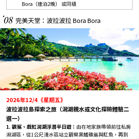
Bora（連泊2晚） 或同級
08
完美天堂：波拉波拉 Bora Bora
2026年12/4《星期五》
波拉波拉島探索之旅（潟湖親水或文化探險體驗二
選一）
1. 觀鯊、戲魟潟湖浮潛半日遊：
由在地家族帶領前往私房
潟湖區，從1公尺淺水區站立觀察黑鰭礁鯊與魟魚，再到