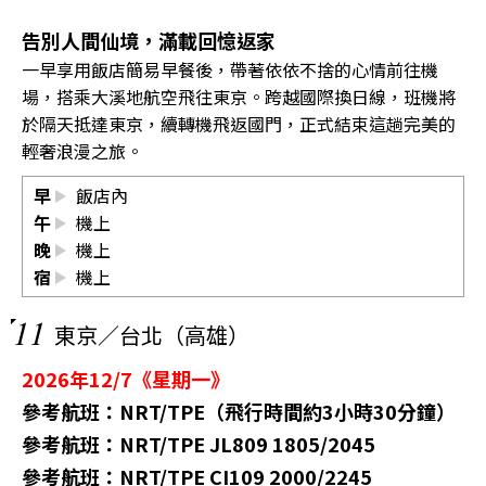
告別人間仙境，滿載回憶返家
一早享用飯店簡易早餐後，帶著依依不捨的心情前往機
場，搭乘大溪地航空飛往東京。跨越國際換日線，班機將
於隔天抵達東京，續轉機飛返國門，正式結束這趟完美的
輕奢浪漫之旅。
早
飯店內
午
機上
晚
機上
宿
機上
11
東京／台北（高雄）
2026年12/7《星期一》
參考航班：NRT/TPE（飛行時間約3小時30分鐘）
參考航班：NRT/TPE JL809 1805/2045
參考航班：NRT/TPE CI109 2000/2245