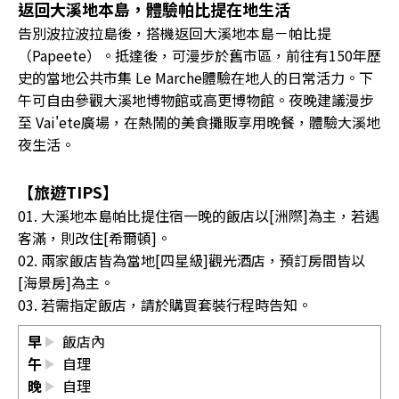
返回大溪地本島，體驗帕比提在地生活
告別波拉波拉島後，搭機返回大溪地本島－帕比提
（Papeete）。抵達後，可漫步於舊市區，前往有150年歷
史的當地公共市集 Le Marche體驗在地人的日常活力。下
午可自由參觀大溪地博物館或高更博物館。夜晚建議漫步
至 Vai'ete廣場，在熱鬧的美食攤販享用晚餐，體驗大溪地
夜生活。
【旅遊TIPS】
01. 大溪地本島帕比提住宿一晚的飯店以[洲際]為主，若遇
客滿，則改住[希爾頓]。
02. 兩家飯店皆為當地[四星級]觀光酒店，預訂房間皆以
[海景房]為主。
03. 若需指定飯店，請於購買套裝行程時告知。
早
飯店內
午
自理
晚
自理