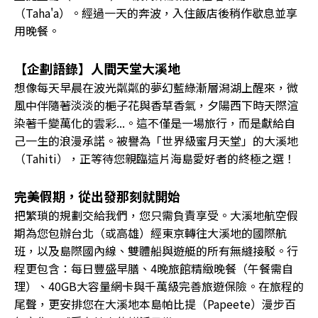
（Taha'a）。經過一天的奔波，入住飯店後稍作歇息並享
用晚餐。
【企劃語錄】人間天堂大溪地
想像每天早晨在波光粼粼的夢幻藍綠漸層潟湖上醒來，微
風中伴隨著淡淡的梔子花與香草香氣，夕陽西下時天際渲
染著千變萬化的雲彩...。這不僅是一場旅行，而是獻給自
己一生的浪漫承諾。被譽為「世界級蜜月天堂」的大溪地
（Tahiti），正等待您親臨這片海島愛好者的終極之選！
完美假期，從出發那刻就開始
把繁瑣的規劃交給我們，您只需負責享受。大溪地航空假
期為您包辦台北（或高雄）經東京轉往大溪地的國際航
班，以及島際國內線、雙體船與遊艇的所有無縫接駁。行
程更包含：每日豐盛早膳、4晚旅館精緻晚餐（午餐需自
理）、40GB大容量網卡與千萬級完善旅遊保險。在旅程的
尾聲，更安排您在大溪地本島帕比提（Papeete）漫步百