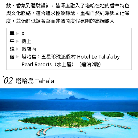
飲、香氛到體驗設計，皆深度融入了塔哈在地的香草特色
與文化脈絡。適合追求極致靜謐、重視自然純淨與文化深
度，並偏好低調奢華而非熱鬧度假氛圍的高端旅人
早
X
午
機上
晚
飯店內
宿
塔哈島：五星珍珠渡假村 Hotel Le Taha'a by
Pearl Resorts（水上屋）（連泊2晚）
02
塔哈島 Taha'a