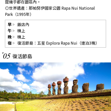
窟幾乎都在園區內。
◎世界遺產：那帕努伊國家公園 Rapa Nui National
Park（1995年）
早
飯店內
午
機上
晚
機上
宿
復活節島：五星 Explora Rapa Nui（連泊3晚）
05
復活節島