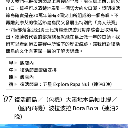
今天我們把握復活節島上最後的早晨，前往島上西方的火
山口，這裡可以清楚地看到一個諾大的火口湖，證明復活
節島確實是在30萬年前有3個火山所組成的一個島嶼。不
再雕刻摩艾的復活節島島民又發展出特別的「鳥人競賽」
〜7個部落各派出勇士比拚誰最快游到對岸礁岩上取得鳥
蛋，獲勝者代表的部落族長就能在島上做一年的首領，我
們可以看到過去競賽中所留下的歷史痕跡，讓我們對復活
節島的文化有更深一層的了解與認識。
早
飯店內
午
復活節島飯店安排
晚
飯店內
宿
復活節島：五星 Explora Rapa Nui（連泊3晚）
07
復活節島／（包機）大溪地本島帕比提／
（國內飛機）波拉波拉 Bora Bora（連泊2
晚）