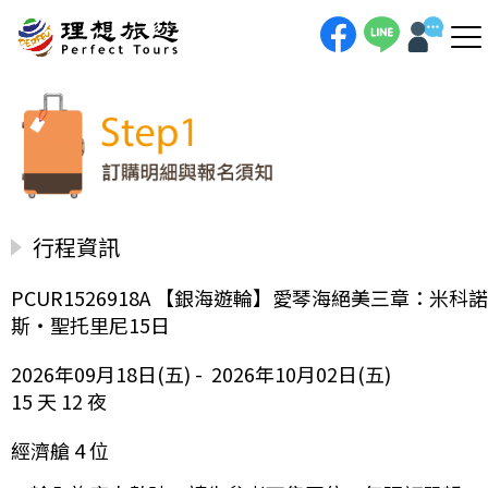
行程資訊
PCUR1526918A 【銀海遊輪】愛琴海絕美三章：米科諾
斯・聖托里尼15日
2026年09月18日(五) - 2026年10月02日(五)
15 天 12 夜
經濟艙 4 位