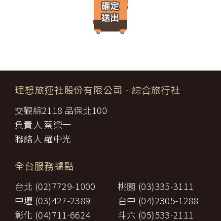
遊」網站將會以線上或離線方式，蒐集您主動提供所購買產品或服
限，催告甲方為之。甲方逾期不為其行為者，乙方得終止契約，並得
務內容（如品名、數量、金額等）、付款人資料（如姓名、電子郵
請求賠償因契約終止而生之損害。
件、地址、郵遞區號、電話、生日、性別、職業和個人興趣等）、
旅遊開始後，乙方依前項規定終止契約時，甲方得請求乙方墊付費用
收貨人資料（如姓名、電話、地址、郵遞區號等）、付款資料（如
將其送回原出發地。於到達後，由甲方附加年利率__％利息償還乙
銀行轉帳號碼等）等相關資訊。
方。
所有線上購物流程與加密機制，均依照交易安全認證中心以確保您
第八條（旅遊費用所涵蓋之項目）
的電子交易安全，「理想旅遊」網站採用寰宇數位認證中心提供之
甲方依第五條約定繳納之旅遊費用，除雙方依第三十七條另有約定以
GlobalTrust SSL 網站伺服器數位憑證機制，您的訂單在線上交易
外，應包括下列項目：
過程中，均採用國際最高標準的 256-bit 安全加密技術進行傳輸處
理想旅運社股份有限公司
- 綜合旅行社
代辦證件之行政規費：乙方代理甲方辦理出國所需之手續費及
理（即表示您傳送的資料正經過 SSL 保密機制的防護中，就算中
一、
簽證費及其他規費。
途被不法攔截，也是一堆亂碼無法解讀。），無資料外洩之虞。
交觀綜2118 品保北100
二、
交通運輸費：旅程所需各種交通運輸之費用。
【隱私權保護政策修訂】
三、
餐飲費：旅程中所列應由乙方安排之餐飲費用。
負責人 蔡榮一
「理想旅遊」網站保有修訂本政策之權利。當「理想旅遊」網站在
住宿費：旅程中所列住宿及旅館之費用，如甲方需要單人房，
四、
使用個人資料的規定上作出大修改時，會在網頁上張貼告示，通知
聯絡人 羅中光
經乙方同意安排者，甲方應補繳所需差額。
您相關事項。
五、
遊覽費用：旅程中所列之一切遊覽費用及入場門票費等。
【智慧財產權】
接送費：旅遊期間機場、港口、車站等與旅館間之一切接送費
六、
全台服務據點
尊重智慧財產權為全民應盡義務，「理想旅遊」網站所有程式、網
用。
站內容及圖片，均由「理想旅遊」或其他權利人依法擁有其智慧財
行李費：團體行李往返機場、港口、車站等與旅館間之一切接
台北 (02)7729-1000
桃園 (03)335-3111
產權，任何人不得逕自使用、修改、重製、公開播送、改作、散
七、
送費用及團體行李接送人員之小費，行李數量之重量依航空公
布、發行、公開發表、進行還原工程、解編或反向組譯。若需引用
司規定辦理。
中壢 (03)427-2389
台中 (04)2305-1288
或轉載，請事先依法取得「理想旅遊」或相關權利人之書面同意。
八、
稅捐：各地機場服務稅捐及團體餐宿稅捐。
彰化 (04)711-6624
斗六 (05)533-2111
【我們對保護您隱私權的承諾】
九、
服務費：領隊及其他乙方為甲方安排服務人員之報酬。