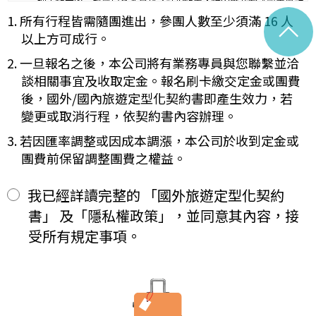
理工作天內完成會員基本資料之註銷作業，惟因應我國《商業會計
容代之。
法》及《稅捐稽徵法》之法定保存年限要求，相關交易憑證與帳務
1. 所有行程皆需隨團進出，參團人數至少須滿 16 人
^
未記載第一項內容或記載之內容與刊登廣告、宣傳文件、行程表或說
紀錄將於法定保存期限屆滿後自動進行安全銷毀，不在此限。自終
明會之說明記載不符者，以最有利於甲方之內容為準。
以上方可成行。
止「理想旅遊」網站會員身份之日起（以本站系統發出之確認電子
第四條（集合及出發時地）
郵件為準），您將即刻喪失所有本服務所提供之尊榮優惠及權益。
2. 一旦報名之後，本公司將有業務專員與您聯繫並洽
甲方應於民國_____年_____月_____日_____時_____分於
【Cookies 的運用政策】
__________準時集合出發。甲方未準時到約定地點集合致未能出
談相關事宜及收取定金。報名刷卡繳交定金或團費
為提供個人化的服務，本資訊網會使用 Cookies 技術來儲存並在
發，亦未能中途加入旅遊者，視為甲方任意解除契約，乙方得依第十
後，國外/國內旅遊定型化契約書即產生效力，若
某些時候追蹤使用者的資料。本網站使用 Cookies 大多僅基於輔
三條之約定，行使損害賠償請求權。
變更或取消行程，依契約書內容辦理。
助作用，例如儲存您偏好的特定種類資料，或儲存相關密碼以方便
第五條（旅遊費用及付款方式）
您上網至本行網站時不必每次再輸入密碼…等。
旅遊費用：______________________
3. 若因匯率調整或因成本調漲，本公司於收到定金或
※
Cookies 是網站伺服器用來和使用者瀏覽器進行溝通的一種技術，
除雙方有特別約定者外，甲方應依下列約定繳付：
團費前保留調整團費之權益。
它可能在使用者的電腦中儲存某些資訊，大部分 Cookies 的有效
簽訂本契約時，甲方應以_______(現金、信用卡、轉帳、支票
一、
期限僅限於一定期間或單次造訪。但是使用者可以經由瀏覽器的設
等方式)繳付新臺幣___________元。
定，取消或限制此項功能。
其餘款項以_______ (現金、信用卡、轉帳、支票等方式)於出發
我已經詳讀完整的 「國外旅遊定型化契約
二、
「理想旅遊」網站自動接收並紀錄您瀏覽或查詢時所產生的相關記
前三日或說明會時繳清。
書」 及「隱私權政策」，並同意其內容，接
錄，這是系統本身所自行記錄的行為，記錄包括您使用連線設備的
前項之特別約定，除經雙方同意並增訂其他協議事項於本契約第三十
IP 位址、使用時間、使用的瀏覽器、瀏覽及點選資料紀錄…等。這
七條，乙方不得以任何名義要求增加旅遊費用。
受所有規定事項。
些系統自動記錄的資料無法直接辨識個人身份，僅用於分析網站流
第六條（旅客怠於給付旅遊費用之效力）
量並提升「理想旅遊」網站的服務品質，請您放心。
甲方因可歸責自己之事由，怠於給付旅遊費用者，乙方得定相當期限
催告甲方給付，甲方逾期不為給付者，乙方得終止契約。甲方應賠償
【線上訂購與付款】
之費用，依第十三條約定辦理；乙方如有其他損害，並得請求賠償。
當您經由「理想旅遊」網站交易平台進行線上報名，為瞭解您購買
第七條（旅客協力義務）
產品或服務的類別與數量，以及付款人、收受貨款資料，「理想旅
旅遊需甲方之行為始能完成，而甲方不為其行為者，乙方得定相當期