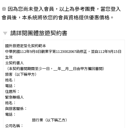
※ 因為您尚未登入會員，以上為參考團費，當您登入
會員後，本系統將依您的會員資格提供優惠價格。
請詳閱團體旅遊契約書
國外旅遊定型化契約範本
中華民國112年9月8日觀業字第1123002067函修正，並自112年9月15日
生效
立契約書人
（本契約審閱期間至少一日，__年__月__日由甲方攜回審閱）
旅客（以下稱甲方）
姓名：
電話：
住居所：
緊急聯絡人
姓名：
與旅客關係：
電話：
旅行業（以下稱乙方）
公司名稱：