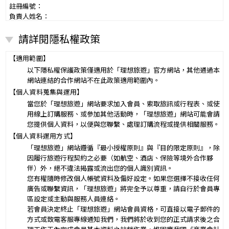
註冊編號：
負責人姓名：
電話：
請詳閱隱私權政策
營業所：
甲乙雙方同意就本旅遊事項，依下列約定辦理。
第一條（國外旅遊之意義）
【適用範圍】
本契約所謂國外旅遊，係指到中華民國疆域以外其他國家或地區旅
以下隱私權保護政策僅適用於「理想旅遊」官方網站，其他通過本
遊。
網站連結的合作網站不在此政策適用範圍內。
赴中國大陸旅行者，準用本旅遊契約之約定。
【個人資料蒐集與運用】
第二條（適用之範圍及順序）
當您於「理想旅遊」網站要求加入會員、索取旅訊或行程表、或使
甲乙雙方關於本旅遊之權利義務，依本契約條款之約定定之；本契約
用線上訂購服務、或參加其他活動時，「理想旅遊」網站可能會請
中未約定者，適用中華民國有關法令之規定。
您提供個人資料，以便與您聯繫、處理訂購流程或提供相關服務。
第三條（旅遊團名稱、旅遊行程及廣告責任）
【個人資料運用方式】
本旅遊團名稱為____________________
「理想旅遊」網站遵循『最小授權原則』與『目的限定原則』，除
一、
旅遊地區（國家、城市或觀光地點）：________
因履行旅遊行程契約之必要（如航空、酒店、保險等境外合作夥
行程（啟程出發地點、回程之終止地點、日期、交通工具、住
伴）外，絕不違法揭露或流出您的個人識別資訊。
二、
宿旅館、餐飲、遊覽、安排購物行程及其所附隨之服務說
您有權隨時修改個人帳號資料及偏好設定。如果您選擇不接收任何
明）：_________
廣告或聯繫資訊，「理想旅遊」將完全予以尊重，請自行於會員專
與本契約有關之附件、廣告、宣傳文件、行程表或說明會之說明內容
區設定或主動與服務人員連絡。
均視為本契約內容之一部分。乙方應確保廣告內容之真實，對甲方所
若會員決定終止「理想旅遊」網站會員資格，可直接以電子郵件的
負之義務不得低於廣告之內容。
方式或致電客服專線通知我們，我們將於收到您的正式請求後之合
第一項記載得以所刊登之廣告、宣傳文件、行程表或說明會之說明內