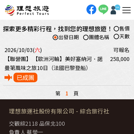
探索更多精彩行程，找到您的理想旅遊！
售價
天數
出發日期
團體名稱
2026/10/03(
六
)
可報名
【聯營團】
【歐洲河輪】美好塞納河．諾
258,000
曼第風味之旅10日（法國巴黎登船）
已成團
第
1
頁
理想旅運社股份有限公司
- 綜合旅行社
交觀綜2118 品保北100
負責人 蔡榮一