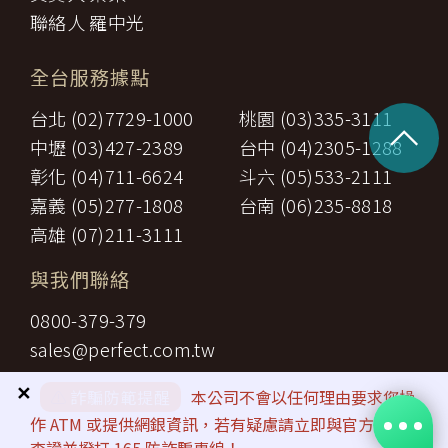
聯絡人 羅中光
全台服務據點
台北 (02)7729-1000
桃園 (03)335-3111
^
中壢 (03)427-2389
台中 (04)2305-1288
彰化 (04)711-6624
斗六 (05)533-2111
嘉義 (05)277-1808
台南 (06)235-8818
高雄 (07)211-3111
與我們聯絡
0800-379-379
sales@perfect.com.tw
✕
⚠️
詐騙防範提醒
本公司不會以任何理由要求您操
作 ATM 或提供網銀資訊，若有疑慮請立即與官方客服