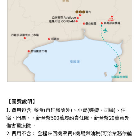
【團費說明】
1. 費用包含: 餐食(自理餐除外)、小費(導遊、司機)、住
宿、門票、、新台幣500萬履約責任險、新台幣20萬意外
傷害醫療險。
2. 費用不含： 全程來回機票費+機場燃油稅(可洽業務依艙