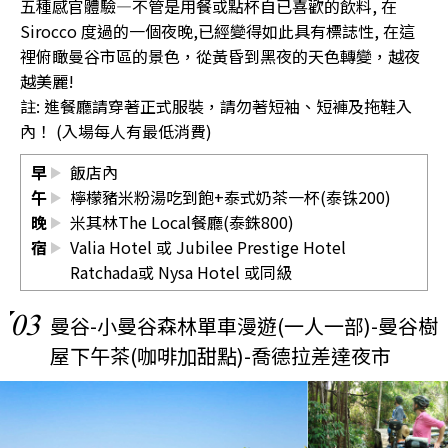
五種感官體驗—不管是用餐或點杯自已喜歡的飲料, 在
Sirocco 度過的一個夜晚,已經變得如此具有標誌性, 在這
裡俯瞰曼谷市區的景色，從黃昏到黑夜的天色轉變，越夜
越美麗!
註: 進餐廳請穿著正式服裝，請勿著短袖、短褲及拖鞋入
內！ (入場每人有最低消費)
早
飯店內
午
檸檬豬米粉湯吃到飽+泰式奶茶一杯(泰铢200)
晚
米其林The Local餐廳(泰銖800)
宿
Valia Hotel 或 Jubilee Prestige Hotel
Ratchada或 Nysa Hotel 或同級
03
曼谷-小曼谷森林單車漫遊(一人一部)-曼谷樹
屋下午茶(咖啡加甜點)-喬德拉差達夜市