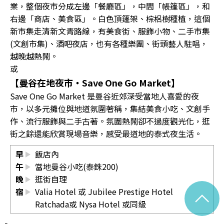
業，整個夜市分成左邊「餐廳區」，中間「帳篷區」，和
右邊「商店、美食區」。白色頂篷架、棕梠樹種植，這個
新市集走清新文青路線，有美食街、服飾小物、二手市集
(文創市集)、酒吧夜店，也有各種樂團、街頭藝人駐唱，
越晚越熱鬧。
或
【曼谷在地夜市・Save One Go Market】
Save One Go Market 是曼谷近郊深受當地人喜愛的夜
市，以多元攤位與地道氛圍著稱，集結美食小吃、文創手
作、流行服飾與二手古著。氛圍熱鬧卻不過度觀光化，逛
街之餘還能欣賞現場音樂，感受最道地的泰式夜生活。
早
飯店內
午
當地曼谷小吃(泰銖200)
晚
逛街自理
^
宿
Valia Hotel 或 Jubilee Prestige Hotel
Ratchada或 Nysa Hotel 或同級