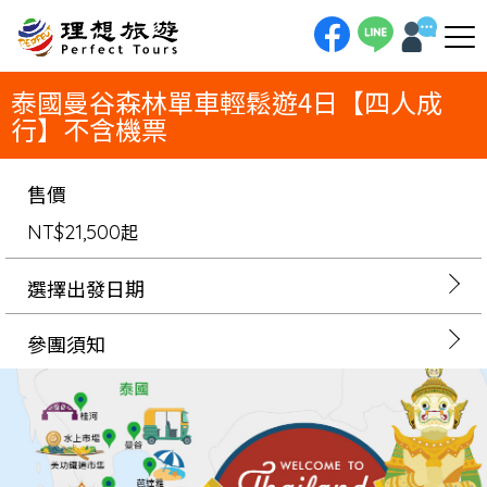
理想旅遊-泰國曼谷森林單車輕鬆遊4日【四人成行】不含機票從經典市集到秘境森林，體驗曼谷的雙重魅力！4日四人成行之
旅，不僅帶您探訪丹能沙朵水上市場與鐵道市集的喧囂，也將帶您騎單車深入「曼谷綠肺」的寧靜。夜晚登上高空酒吧俯瞰城市
夜景，在潮流夜市中尋寶，感受一趟結合傳統、自然與時尚的完美假期。
泰國曼谷森林單車輕鬆遊4日【四人成
行】不含機票
售價
NT$21,500
起
選擇出發日期
參團須知