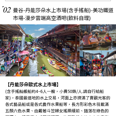
02
曼谷-丹能莎朵水上市場(含手搖船)-美功鐵道
市場-漫步雲端高空酒吧(飲料自理)
【丹能莎朵歐式水上市場】
(含手搖舢舨船約4~6人一艘，小費50銖/人.請自行給船
家)，泰國最道地的水上交易，河面上亦擠滿了賣觀光客的
各式藝品船或是各式農作水果船等，長方形彩色木筏載滿
五顏六色水果、由戴著斗笠婦女搖槳緩前、錯落在綠色的