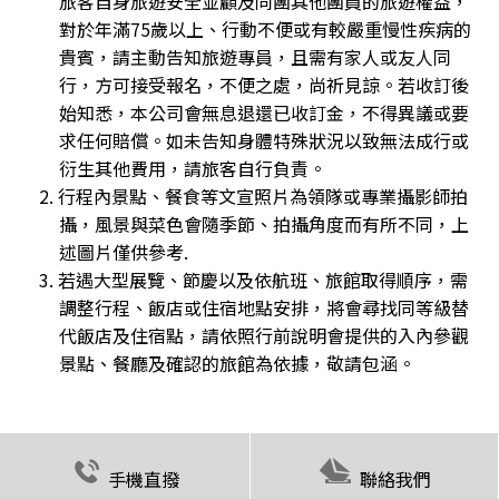
旅客自身旅遊安全並顧及同團其他團員的旅遊權益，
對於年滿75歲以上、行動不便或有較嚴重慢性疾病的
貴賓，請主動告知旅遊專員，且需有家人或友人同
行，方可接受報名，不便之處，尚祈見諒。若收訂後
始知悉，本公司會無息退還已收訂金，不得異議或要
求任何賠償。如未告知身體特殊狀況以致無法成行或
衍生其他費用，請旅客自行負責。
2. 行程內景點、餐食等文宣照片為領隊或專業攝影師拍
攝，風景與菜色會隨季節、拍攝角度而有所不同，上
述圖片僅供參考.
3. 若遇大型展覽、節慶以及依航班、旅館取得順序，需
調整行程、飯店或住宿地點安排，將會尋找同等級替
代飯店及住宿點，請依照行前說明會提供的入內參觀
景點、餐廳及確認的旅館為依據，敬請包涵。
手機直撥
聯絡我們