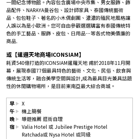
一間紀念博物館。內容包含廣場中央市集、男女服飾、飾
品配件、NARAYA曼谷包、設計師家具、泰國傳統藝術
品、包包鞋子、著名的小木偶劇團、濃濃的殖民地風格讓
人誤以為是小歐洲。您可自由參觀選選購富有泰國傳統特
色的手工藝品、服飾、皮包、日用品…等各式物美價廉的
商品.
或【暹邏天地商場ICONSIAM】
耗資540億打造的ICONSIAM暹羅天地 甫於2018年11月開
幕，展現泰國77個最具特色的藝術、文化、民俗、飲食與
傳統生活等，融合美學空間與設計,成為最具目光兼具話題
性的休閒購物場所，是目前東南亞最大綜合商城。
早
X
午
機上簡餐
晚
導遊推薦 逛街自理
宿
Valia Hotel 或 Jubilee Prestige Hotel
Ratchada或 Nysa Hotel 或同級