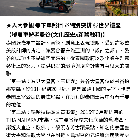
★入內參觀 ●下車照相 ※特別安排 ◎世界遺產
【嘟嘟車遊老曼谷(文化歷史x新舊融和)】
泰國近幾年在設計、藝術、創意上表現搶眼，受到許多歐
美設計師的肯定，讓曼谷晉升為亞洲的『設計之都』。曼
谷的成功也不是憑空而來的，從泰國政府以及企業在創意
藝術上的努力，提供良好的環境與培育計畫有著很大的關
聯。
『第一站：看見大皇宮、玉佛寺』曼谷大皇宮位於曼谷拍
那空縣，從18世紀到20世紀，曾是暹羅王國的皇宮。也是
泰國王室公定的居住地點，在所有的泰國王宮中有著重要
的地位。
『第二站：瑪哈拉碼頭文青市集』2015年3月新開幕的
THA MAHARAJ市集，位在曼谷深厚文化底蘊的舊城區，
鄰近大皇宮、臥佛寺、黎明寺等古蹟景點，知名的泰國藝
術大學和法政大學也在附近。舊城區的老建築溫度與歷史