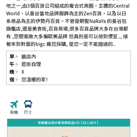
地之一,由3個百貨公司組成的複合式商圈，主體的Central
World、以曼谷當地品牌服飾為主的Zen百貨，以及以日
系商品為主的伊勢丹百貨。不管是朝聖NaRaYa 的曼谷包
旗艦店,還是美食街,百貨商場,很多百貨品牌大多在台灣都
有 ,空間寬敞大多偏歐美品牌 但真的是可以撿到便宜.., 接
著來到對面的bigc 瘋狂採購, 是您一定不能錯過的..
早
飯店內
午
逛街自理
晚
X
宿
您溫暖的家!