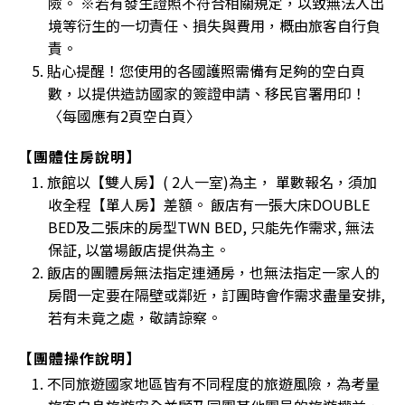
險。 ※若有發生證照不符合相關規定，以致無法入出
境等衍生的一切責任、損失與費用，概由旅客自行負
責。
5. 貼心提醒！您使用的各國護照需備有足夠的空白頁
數，以提供造訪國家的簽證申請、移民官署用印！
〈每國應有2頁空白頁〉
【團體住房說明】
1. 旅館以【雙人房】( 2人一室)為主， 單數報名，須加
收全程【單人房】差額。 飯店有一張大床DOUBLE
BED及二張床的房型TWN BED, 只能先作需求, 無法
保証, 以當場飯店提供為主。
2. 飯店的團體房無法指定連通房，也無法指定一家人的
房間一定要在隔壁或鄰近，訂團時會作需求盡量安排,
若有未竟之處，敬請諒察。
【團體操作說明】
1. 不同旅遊國家地區皆有不同程度的旅遊風險，為考量