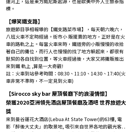
運河上，這是東方威尼斯起源，也是歐美中外人士旅泰指
標。
【爆笑鐵支路】
旅遊節目爭相報導的【鐵支路菜市場】，每天朝六晚六，
八班火車不定時經過。街市小 販擺賣的地方，正好是在火
車的路軌之上。每當火車來時，鐵道旁的小販慢慢的收拾
著自己的攤位，而行人也慢慢的找了地方躲起來，都很有
默契的各自找到位置，等火車經過後，大家又將攤販推出
來到鐵 軌上 ,算是一大奇觀!
註：火車到站參考時間：08:30、11:10、14:30、17:40(火
車非常不準時，不一定見到火車)
【Sirocco sky bar 屋頂餐廳下的浪漫情懷】
榮獲2020亞洲領先酒店屋頂餐廳及酒吧 世界旅遊大
獎
來到曼谷蓮花大酒店(Lebua At State Tower)的63樓, 電
影「醉後大丈夫」的取景地, 吸引來自世界各地的觀光客. .