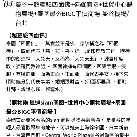
04
曼谷→超靈驗四面佛+暹羅商圈+世貿中心購
物廣場+泰國最夯BIGC平價商場-曼谷機場/
台北
【超靈驗四面佛】
泰國「四面佛」，其實並不是佛，應該稱之為「四面
神」，四面代表「慈、悲、喜、捨」,是印度教三位一體神
中的創造神：大梵天，又稱為「大梵天王」，源自印度
教、婆羅門教神話 。 四面神擁有四個面、四雙手跟一雙
腳，有腳的那一面為正面，正面那一面代表平安，接下來
順時鐘分別代表事業、婚姻跟財富。(四面都要拜 、順時
針拜、訴說心願、撈聖水 )
【購物樂 暹邏siam商圈+世貿中心購物廣場+泰國
最夯BIGC平價商場 】
泰國首都曼谷著名的siam商圈購物娛樂商場， 是曼谷的年
輕人最喜歡聚集的地帶，可以媲美上海徐家匯、日本新宿
區、台灣西門町。Central World Plaza曼谷最熱鬧的集中