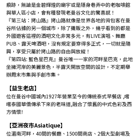
痕跡，無論是金碧輝煌的廟宇或是隱身巷弄中的老咖啡館
與華人區小店，會有種發現老曼谷文化的驚喜感！
『第三站：拷山路』拷山路就像是世界各地的背包客在曼
谷所佔據的另⼀個城市，除了攤販之外，幾乎看到的都是
外國遊客這裡的酒吧文化非常多元，有LIVE演唱、舞廳
PUB、露天啤酒吧，沒有規定要穿得多正式，一切就是隨
興，享受只屬於拷山路的自由與放縱！
『第四站: 藍色星巴克』曼谷唯一一家的河畔星巴克，此地
坐擁河岸的美麗景色，半露天開放空間的設計，不定期舉
辦周末市集與手創市集。
【益生老店】
位在曼谷中國城內1927年營業至今的傳統泰式早餐店 ,嚐
嚐泰國華僑傳承下來的老味道,融合了懷舊的中式色彩及西
方情懷!
【亞洲夜市Asiatique】
位湄南河畔，40間的餐廳、1500間商店、2個大型劇場及