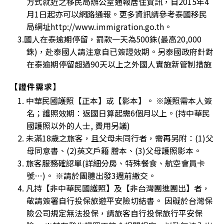
方式就近之移民局辦公室通報居住資訊，自2015年4
月1日起亦可以網路通報。更多資訊請參考泰國移民
局網址http://www.immigration.go.th。
3.國人在泰逾期停留，罰款一天為500銖(最高20,000
銖)，赴泰國人請注意自已簽證效期。另泰國政府針對
在泰逾期停留超過90天以上之外國人實施新管制措施
【證件需求】
1. 中華民國護照【正本】或【影本】。 ※護照需本人簽
名；護照效期：返國日算起需6個月以上。(持中華民
國護照以外的人士, 費用另議)
2. 未滿18歲之旅客，且父母未同行者，需再另附：(1)父
母同意書、(2)英文戶籍 謄本、(3)父母護照影本。
3. 旅客服務確認單(詳細分房、特殊餐食、航空會員卡
號…)。 ※請於團體出發3週前繳交。
4. 凡持【非中華民國護照】及【非台灣團進團出】者，
敬請簽署自行投保旅遊平安險切結書。 因礙於台灣保
險公司規定無法投保，請旅客自行投保旅行平安保