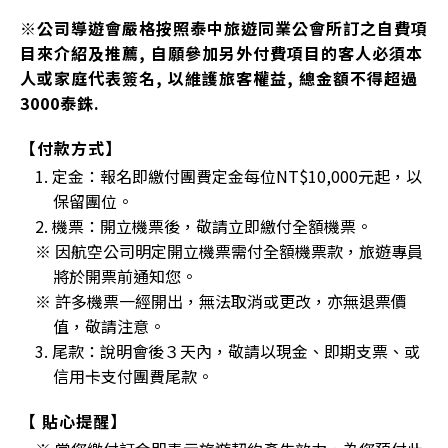
※公司導遊會嚴格按照泰中旅遊同業公會所訂之自費項
目來介紹及推薦, 自願參加另外付費項目的客人必須本
人或家庭代表簽名, 以維護旅客權益, 總金額不得超過
3000泰銖.
【付款方式】
1. 定金：報名即繳付團費定金每位NT$10,000元起，以
保留團位。
2. 機票：開立機票後，敬請立即繳付全額機票。
※ 因航空公司明定開立機票需付全額機票款，旅遊專員
將於開票前通知您。
※ 許多機票一經開出，無法取消或更改，亦無退票價
值，敬請注意。
3. 尾款：說明會後３天內，敬請以現金、即期支票、或
信用卡支付團費尾款。
【 貼心提醒】