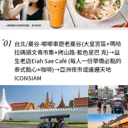
01
台北/曼谷-嘟嘟車遊老曼谷(大皇宮區+瑪哈
拉碼頭文青市集+拷山路-藍色星巴 克)→益
生老店Eiah Sae Café (每人一份華僑必點的
泰式點心+咖啡)→亞洲夜市或暹邏天地
ICONSIAM