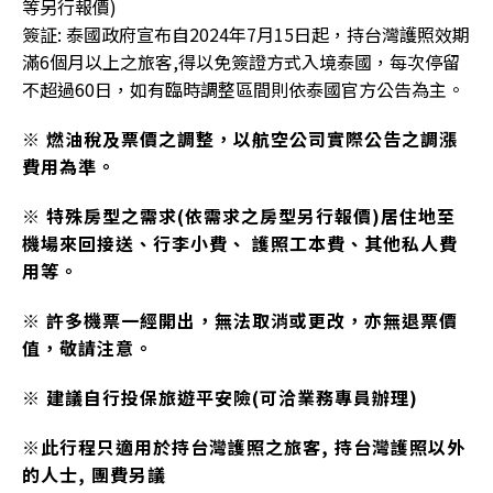
等另行報價)
簽証: 泰國政府宣布自2024年7月15日起，持台灣護照效期
滿6個月以上之旅客,得以免簽證方式入境泰國，每次停留
不超過60日，如有臨時調整區間則依泰國官方公告為主。
※ 燃油稅及票價之調整，以航空公司實際公告之調漲
費用為準。
※ 特殊房型之需求(依需求之房型另行報價)居住地至
機場來回接送、行李小費、 護照工本費、其他私人費
用等。
※ 許多機票一經開出，無法取消或更改，亦無退票價
值，敬請注意。
※ 建議自行投保旅遊平安險(可洽業務專員辦理)
※此行程只適用於持台灣護照之旅客, 持台灣護照以外
的人士, 團費另議