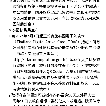
※ 當您繳付訂金即表示旅遊契約產生效力，為您預付此
趟旅程的旅館、餐廳或機票等費用。 若您因故取消，
本公司將依「國外旅遊定型化契約書」之相關條款收
取費用並估算已實付的費用，向您收取超支費用或退
回剩餘訂金。
※泰國移民局宣布
1.自2025年5月1日起正式實施泰國電子入境卡
（Thailand Digital Arrival Card, TDAC）措施。所有
計畫前往泰國的外國旅客需於抵泰前72小時內完成線
上申請。請透過官方網站（
http://tdac.immigration.go.th ）填寫個人資料及旅
行資訊（航班、旅行目的及在泰地址等），提交後將
收到系統確認郵件及QR Code，入境泰國時請於移民
櫃台出示系統確認郵件及有效護照。另外，TDAC措
施不適用過境轉機且不進入移民管制區的旅客，以及
持邊境通行證入境者。
2.取得在泰停留許可並擬在泰停留逾90天之外籍人士，
需每90日以親自通報、委託他人、或透過掛號郵件等