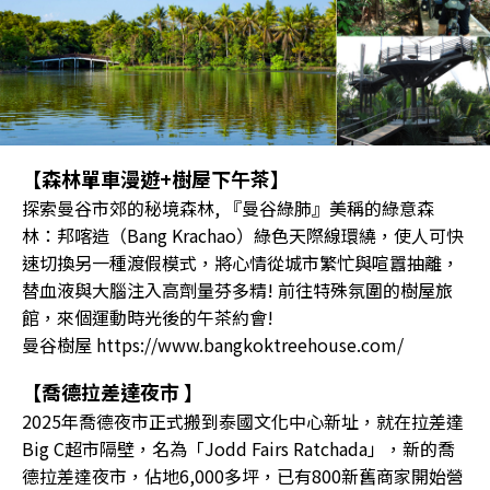
【森林單車漫遊+樹屋下午茶】
探索曼谷市郊的秘境森林, 『曼谷綠肺』美稱的綠意森
林：邦喀造（Bang Krachao）綠色天際線環繞，使人可快
速切換另一種渡假模式，將心情從城市繁忙與喧囂抽離，
替血液與大腦注入高劑量芬多精! 前往特殊氛圍的樹屋旅
館，來個運動時光後的午茶約會!
曼谷樹屋 https://www.bangkoktreehouse.com/
【喬德拉差達夜市 】
2025年喬德夜市正式搬到泰國文化中心新址，就在拉差達
Big C超市隔壁，名為「Jodd Fairs Ratchada」，新的喬
德拉差達夜市，佔地6,000多坪，已有800新舊商家開始營