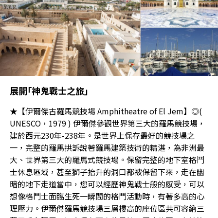
展開｢神鬼戰士之旅｣
★【伊爾傑古羅馬競技場 Amphitheatre of El Jem】◎(
UNESCO，1979 ) 伊爾傑參觀世界第三大的羅馬競技場，
建於西元230年-238年。是世界上保存最好的競技場之
一，完整的羅馬拱訴說著羅馬建築技術的精湛，為非洲最
大、世界第三大的羅馬式競技場。保留完整的地下室格鬥
士休息區域，甚至獅子抬升的洞口都被保留下來，走在幽
暗的地下走道當中，您可以經歷神鬼戰士般的感受，可以
想像格鬥士面臨生死一瞬間的格鬥活動時，有著多高的心
理壓力。伊爾傑羅馬競技場三層樓高的座位區共可容納三