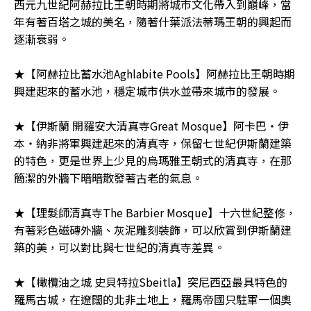
西元九世紀阿赫拉比王朝時期將城市文化帶入到巔峰，當
年有著百塔之城的美名，隨著什葉派法蒂瑪王朝的興起而
逐漸衰弱。
★【阿赫拉比蓄水池Aghlabite Pools】阿赫拉比王朝時期
興建起來的蓄水池，穩定城市供水並帶來城市的發展。
★【伊斯蘭 開羅安大清真寺Great Mosque】阿卡巴‧伊
本‧納非將軍興建起來的清真寺，保留七世紀伊斯蘭建築
的特色，更是世界上少見的烏瑪雅王朝式的清真寺，在那
簡潔的外牆下暗暗散發著古老的氣息。
★【理髮師清真寺The Barbier Mosque】十六世紀整修，
有著彩色磁磚外牆、灰泥雕刻裝飾，可以欣賞到伊斯蘭建
築的美，可以對比與七世紀的清真寺差異。
★【橄欖油之城 史貝特拉Sbeitla】突尼西亞最具特色的
羅馬古城，在遼闊的北非土地上，羅馬帝國只駐軍一個奧