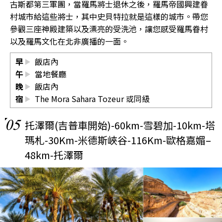
古斯都第三軍團，當羅馬將士退休之後，羅馬帝國興建眷
村城市給這些將士，其中史貝特拉就是這樣的城市。帶您
參觀三座神殿建築以及漂亮的受洗池，讓您感受羅馬眷村
以及羅馬文化在北非廣播的一面。
早
飯店內
午
當地餐廳
晚
飯店內
宿
The Mora Sahara Tozeur
或同級
05
托澤爾(吉普車開始)-60km-雪碧加-10km-塔
瑪札-30Km-米德斯峽谷-116Km-歐格嘉媚–
48km-托澤爾