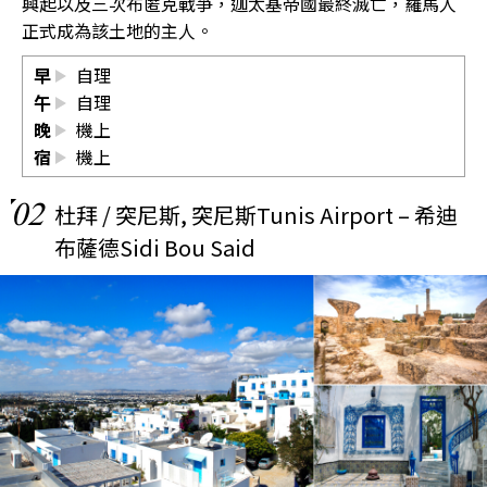
興起以及三次布匿克戰爭，迦太基帝國最終滅亡，羅馬人
正式成為該土地的主人。
早
自理
午
自理
晚
機上
宿
機上
02
杜拜 / 突尼斯, 突尼斯Tunis Airport – 希迪
布薩德Sidi Bou Said