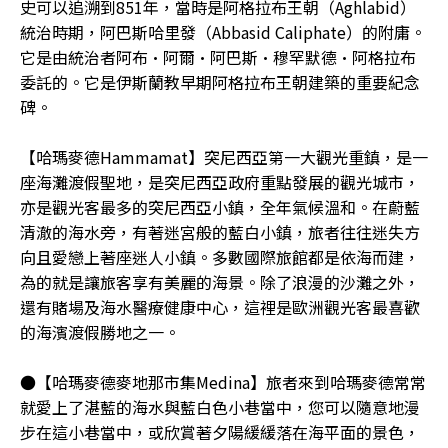
史可以追溯到851年，當時是阿格拉布王朝（Aghlabid）
統治時期，阿巴斯哈里發（Abbasid Caliphate）的附庸。
它是由統治者阿布·阿爾·阿巴斯·穆罕默德·阿格拉布
委託的。它是伊斯蘭教早期阿格拉布王朝建築的重要紀念
碑。
【哈瑪麥德Hammamat】突尼西亞第一大觀光重鎮，是一
座海灘渡假聖地，是突尼西亞政府重點發展的觀光城市，
亦是觀光客最多的突尼西亞小鎮，全年氣候溫和。在蔚藍
清澈的海水旁，有著迷宮般的藍白小鎮，旅者往往迷失方
向且愛戀上著座迷人小鎮。多數國際旅館都是依海而建，
為的就是讓旅客享有美麗的海景。除了浪漫的沙灘之外，
還有賭場及海水醫療健康中心，這裡是歐洲觀光客最喜歡
的海濱渡假勝地之一。
●【哈瑪麥德麥地那市集Medina】旅者來到哈瑪麥德常常
就愛上了湛藍的海水與藍白色小巷當中，您可以隨意地漫
步在這小巷當中，或欣賞著夕陽緩緩落在海平面的景色，