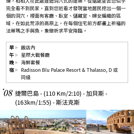
燥，柏柏人在此處建造洞穴式的建築，從遠處望去您似乎
完全看不到民家，直到您近看才發現當地居民挖出一個一
個的洞穴，裡面有客廳、臥室、儲藏室、婦女編織的區
域，在如此荒涼的高原上，在每個住宅前方都畫上祈福的
法蒂瑪之手與魚，象徵祈求平安降臨。
早
飯店內
午
星際大戰餐廳
晚
海鮮套餐
宿
Radisson Blu Palace Resort & Thalasso, D
或
同級
08
捷爾巴島 - (110 Km/2:10) - 加貝斯 -
(163km/1:55) - 斯法克斯