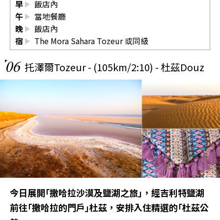
早
飯店內
午
當地餐廳
晚
飯店內
宿
The Mora Sahara Tozeur
或同級
06
托澤爾Tozeur - (105km/2:10) - 杜茲Douz
今日展開｢撒哈拉沙漠及鹽湖之旅｣，經吉利特鹽湖
前往｢撒哈拉的門戶｣杜茲，安排入住精選的｢杜茲公