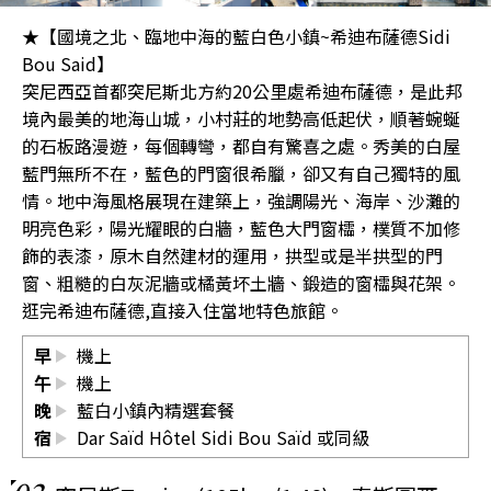
★【國境之北、臨地中海的藍白色小鎮~希迪布薩德Sidi
Bou Said】
突尼西亞首都突尼斯北方約20公里處希迪布薩德，是此邦
境內最美的地海山城，小村莊的地勢高低起伏，順著蜿蜒
的石板路漫遊，每個轉彎，都自有驚喜之處。秀美的白屋
藍門無所不在，藍色的門窗很希臘，卻又有自己獨特的風
情。地中海風格展現在建築上，強調陽光、海岸、沙灘的
明亮色彩，陽光耀眼的白牆，藍色大門窗櫺，樸質不加修
飾的表漆，原木自然建材的運用，拱型或是半拱型的門
窗、粗糙的白灰泥牆或橘黃坏土牆、鍛造的窗櫺與花架。
逛完希迪布薩德,直接入住當地特色旅館。
早
機上
午
機上
晚
藍白小鎮內精選套餐
宿
Dar Saïd Hôtel Sidi Bou Saïd
或同級