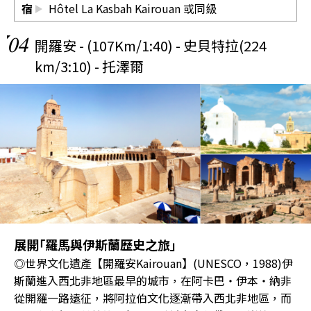
宿
Hôtel La Kasbah Kairouan
或同級
04
開羅安 - (107Km/1:40) - 史貝特拉(224
km/3:10) - 托澤爾
展開｢羅馬與伊斯蘭歷史之旅｣
◎世界文化遺產【開羅安Kairouan】(UNESCO，1988)伊
斯蘭進入西北非地區最早的城市，在阿卡巴‧伊本‧納非
從開羅一路遠征，將阿拉伯文化逐漸帶入西北非地區，而