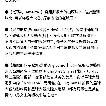
●【塔瑪札Tamerza 】突尼斯最大的山區綠洲, 位於鹽湖
以北, 可以穿過大峽谷, 探索廢棄的老城區。
●【米德斯荒漠中的峽谷Mides】由於遠古的河床沖刷所
致，蜿蜒大約3公里的峽谷，彷彿大地在腳下撕裂開來，
不得不感嘆大自然的鬼斧神工, 是著名的好萊塢電影星球
大戰的拍攝地! 也是英倫情人中男主角抱起女主角離開山
洞那幕的主要拍攝場景。
●【駱駝的脖子 歐格嘉媚Ong Jemel】以一塊形狀像駱駝
的大石頭命名，位於鹽湖 Chott el Gharsa 附近。您可以
登上駱駝岩頂部，從頂部欣賞峽谷的美景。它以星球大戰
電影中的“Mos Espa”而聞名, 在 Ong Jemel 拍攝的星球
大戰幻影威脅和星球大戰克隆人進擊中都有場景也是英倫
情人中男女主角初次相遇之地。