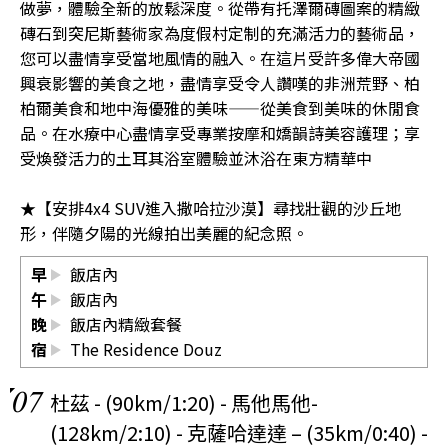
做夢，體驗全新的放鬆深度。從帶有托澤爾磚圖案的精緻
磚石到突尼斯藝術家為度假村定制的充滿活力的藝術品，
您可以盡情享受當地風情的融入。在這片受許多偉大帝國
興衰影響的美食之地，盡情享受令人讚嘆的非洲荒野、柏
柏爾美食和地中海優雅的美味——從美食到美味的休閒食
品。在水療中心盡情享受專業按摩和嬌韻詩美容護理；享
受煥發活力的土耳其浴室體驗並沐浴在東方精華中
★【安排4x4 SUV進入撒哈拉沙漠】尋找壯觀的沙丘地
形，伴隨夕陽的光線拍出美麗的紀念照。
早
飯店內
午
飯店內
晚
飯店內精緻套餐
宿
The Residence Douz
07
杜茲 - (90km/1:20) - 馬他馬他-
(128km/2:10) - 克薩哈達達 – (35km/0:40) -