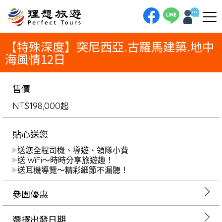
理想旅遊-【特殊深度】突尼西亞.古羅馬建築.地中海風情12日從地中海的藍白小鎮，到撒哈拉的無垠沙漠！12日突尼西亞探
險，將帶您搭乘吉普車，馳騁於《星際大戰》的經典電影場景。探索沙漠綠洲的瀑布，漫步在巨大的吉利特鹽湖之上，並入住奢
華的沙漠度假村。這是一場充滿視覺震撼與異國風情的終極冒險。
【特殊深度】突尼西亞.古羅馬建築.地中
海風情12日
售價
NT$198,000
起
貼心送您
送您全程司機、導遊、領隊小費
送 WiFi～時時分享旅遊趣！
送耳機導覽～精彩細節不漏聽！
參團優惠
選擇出發日期