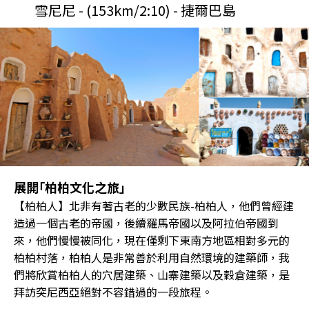
雪尼尼 - (153km/2:10) - 捷爾巴島
展開｢柏柏文化之旅｣
【柏柏人】北非有著古老的少數民族-柏柏人，他們曾經建
造過一個古老的帝國，後續羅馬帝國以及阿拉伯帝國到
來，他們慢慢被同化，現在僅剩下東南方地區相對多元的
柏柏村落，柏柏人是非常善於利用自然環境的建築師，我
們將欣賞柏柏人的穴居建築、山寨建築以及穀倉建築，是
拜訪突尼西亞絕對不容錯過的一段旅程。