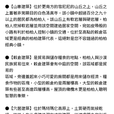
●【山寨建築】位於更南方的雪尼尼的山丘之上，山丘之
上蓋著非常顯目的白色清真寺，該小鎮中超過百分之九十
以上的居民都為柏柏人。該山丘上有軟岩層與硬岩層，柏
柏人挖掉軟岩層並用該空間建造居家空間，宛如皮帶般的
小路有利於柏柏人控制小鎮的交通，位於至高點的穀倉區
域更是經典的柏柏建築代表，這絕對是您不容錯過的柏柏
經典小鎮。
●【穀倉建築】是貿易與儲存糧食的地點，柏柏人與沙漠
民族貿易往來，穀倉建築會有中庭的空間，該區域都是貿
易的
區域，旁邊蓋起來小巧可愛的房間都是用來儲存經濟、糧
食作物的區塊，小型的穀倉約是兩層樓高，大型的穀倉建
築有些甚至高達四層樓高，屋頂的橄欖木更是柏柏人聰明
智慧的象徵。
●【穴居建築】位於瑪特瑪它高原上，土質硬而氣候乾