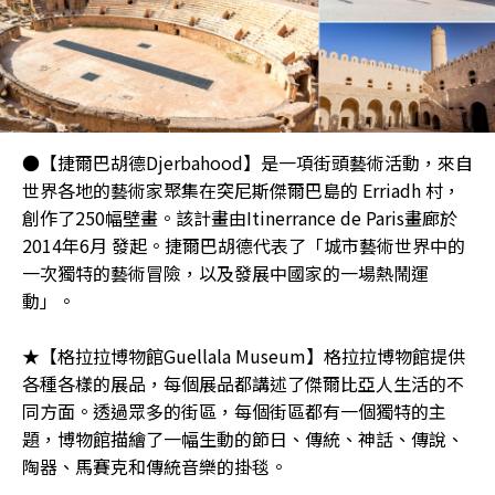
●【捷爾巴胡德Djerbahood】是一項街頭藝術活動，來自
世界各地的藝術家聚集在突尼斯傑爾巴島的 Erriadh 村，
創作了250幅壁畫。該計畫由Itinerrance de Paris畫廊於
2014年6月 發起。捷爾巴胡德代表了「城市藝術世界中的
一次獨特的藝術冒險，以及發展中國家的一場熱鬧運
動」。
★【格拉拉博物館Guellala Museum】格拉拉博物館提供
各種各樣的展品，每個展品都講述了傑爾比亞人生活的不
同方面。透過眾多的街區，每個街區都有一個獨特的主
題，博物館描繪了一幅生動的節日、傳統、神話、傳說、
陶器、馬賽克和傳統音樂的掛毯。