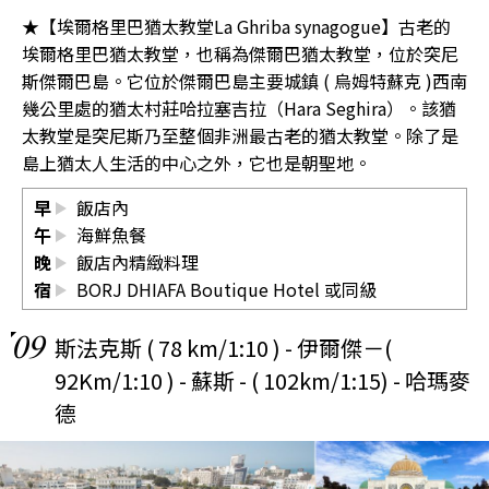
★【埃爾格里巴猶太教堂La Ghriba synagogue】古老的
埃爾格里巴猶太教堂，也稱為傑爾巴猶太教堂，位於突尼
斯傑爾巴島。它位於傑爾巴島主要城鎮 ( 烏姆特蘇克 )西南
幾公里處的猶太村莊哈拉塞吉拉（Hara Seghira）。該猶
太教堂是突尼斯乃至整個非洲最古老的猶太教堂。除了是
島上猶太人生活的中心之外，它也是朝聖地。
早
飯店內
午
海鮮魚餐
晚
飯店內精緻料理
宿
BORJ DHIAFA Boutique Hotel
或同級
09
斯法克斯 ( 78 km/1:10 ) - 伊爾傑－(
92Km/1:10 ) - 蘇斯 - ( 102km/1:15) - 哈瑪麥
德