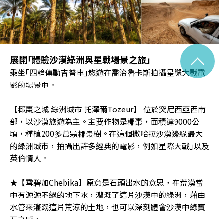
^
展開｢體驗沙漠綠洲與星戰場景之旅｣
乘坐｢四輪傳動吉普車｣悠遊在喬治魯卡斯拍攝星際大戰電
影的場景中。
【椰棗之城 綠洲城市 托澤爾Tozeur】 位於突尼西亞西南
部，以沙漠旅遊為主。主要作物是椰棗，面積達9000公
頃，種植200多萬顆椰棗樹。在這個撒哈拉沙漠邊緣最大
的綠洲城市，拍攝出許多經典的電影，例如星際大戰｣以及
英倫情人。
★【雪碧加Chebika】原意是石頭出水的意思，在荒漠當
中有源源不絕的地下水，灌溉了這片沙漠中的綠洲，藉由
水管來灌溉這片荒涼的土地，也可以深刻體會沙漠中綠寶
石之感。