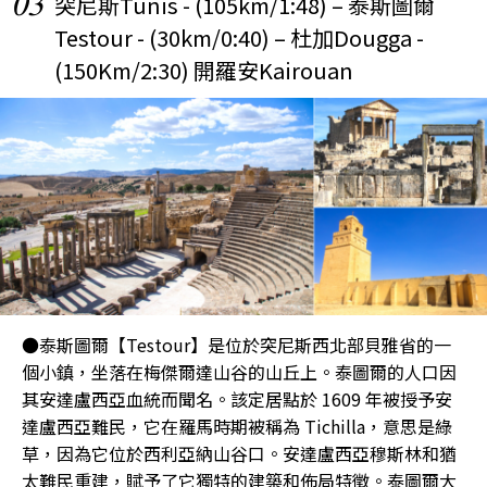
03
突尼斯Tunis - (105km/1:48) – 泰斯圖爾
Testour - (30km/0:40) – 杜加Dougga -
(150Km/2:30) 開羅安Kairouan
●泰斯圖爾【Testour】是位於突尼斯西北部貝雅省的一
個小鎮，坐落在梅傑爾達山谷的山丘上。泰圖爾的人口因
其安達盧西亞血統而聞名。該定居點於 1609 年被授予安
達盧西亞難民，它在羅馬時期被稱為 Tichilla，意思是綠
草，因為它位於西利亞納山谷口。安達盧西亞穆斯林和猶
太難民重建，賦予了它獨特的建築和佈局特徵。泰圖爾大