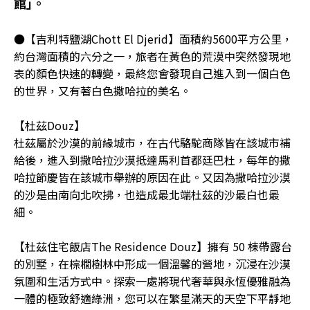
館｣。
●【吉利特鹽湖Chott El Djerid】面積約5600平方公里，
約台灣面積的六分之一，旅者在黃色的荒漠中突然發現地
表的顏色快速的轉變，最終您會發現自己進入到一個白色
的世界，又有著白色撒哈拉的美名。
【杜茲Douz】
杜茲屬於沙漠的前緣城市，在古代駱駝商隊皆在該城市補
給後，進入到撒哈拉沙漠抵達馬利首都廷巴杜，每年的撒
哈拉節慶皆在該城市舉辦的原因在此。又因為撒哈拉沙漠
的沙是由南向北吹拂，也造成最北端杜茲的沙最白也最
細。
【杜茲住宅飯店The Residence Douz】擁有 50 棟帶露台
的別墅，在棕櫚樹林中形成一個溫馨的營地，沉浸在沙漠
氛圍和生活方式中。探索一處將現代奢華與永恆優雅融為
一體的極致舒適綠洲，您可以在繁星滿天的天空下平靜地