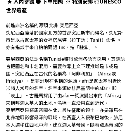
★ 入內參觀 ● 下車拍照 ※ 特別安排 ◎UNESCO
世界遺產
前進非洲名稱的源頭 北非 突尼西亞
突尼西亞座落於國家北方的首都突尼斯市而得名，突尼斯
市是以古迦太基的女神塔尼特（拉丁語：Tanit）命名 。
亦有指該字來自柏柏爾語 tns，指「駐紮」。
突尼西亞的法語名稱Tunisie獲得歐洲各語言採用，其餘語
言把國名和市名混用，需要依靠上文下理推斷是市或是
國。突尼西亞在古代的名稱為「阿非利加」（Africa或
Ifriqiya），是非洲現在名稱的源頭。afri是迦太基附近閃
米特人常見的名字，名字來源於腓尼基語中的afar，即
「灰土」。古羅馬採用了由afar一詞演變出來的「Africa」
來稱呼迦太基人的土地。名稱一直沿用直到近代。
突尼西亞是羅馬帝國在北非最先征服的領土，亦是羅馬在
北非地區影響最深的區域，在西臺人入侵黎巴嫩後，腓尼
基人遷移往西地中海，建立迦太基帝國。隨著羅馬帝國的