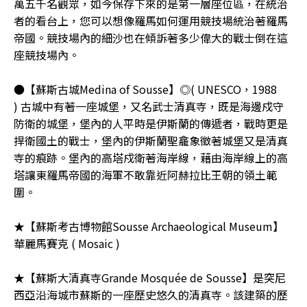
萬五千名觀眾，如今保存下來的是第一層座位區，在統治
者的看台上，您可以想像羅馬如何運用競技場統治著羅馬
帝國。競技場內的細沙也在傾訴著多少偉大的戰士倒在這
座競技場內。
●【蘇斯古城Medina of Sousse】◎( UNESCO，1988
) 古城中有著一座城堡，又名武士清真寺，既是海邊戍守
防衛的城堡，堡內的人平時是伊斯蘭的傳遞者，戰時更是
捍衛國土的戰士，堡內的伊斯蘭聖龕象徵著城堡又是清真
寺的痕跡。堡內的高塔戍衛著海岸線，藉由海岸線上的高
塔讓東羅馬帝國的海軍不敢靠近阿赫拉比王朝的領土範
圍。
★【蘇斯考古博物館Sousse Archaeological Museum】
華麗馬賽克 ( Mosaic )
★【蘇斯大清真寺Grande Mosquée de Sousse】是突尼
西亞沿海城市蘇斯的一座歷史悠久的清真寺。該建築的歷