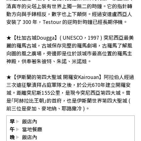
清真寺的尖塔上裝有世界上獨一無二的時鐘。它的指針轉
動方向與手錶相反，數字也上下顛倒。經過安達盧西亞人
安裝了 300 年，Testour 的逆時針時鐘已經長期停機。
★【杜加古城Dougga】( UNESCO，1997 ) 突尼西亞最美
麗的羅馬古城，古城保存完整的羅馬劇場，古羅馬了解風
向圖的風之廣場，旁邊即是位於該城市最高位置的羅馬主
神殿，供奉著朱彼特、朱諾、米諾娃。
★【伊斯蘭的第四大聖城 開羅安Kairouan】阿拉伯人經過
三次遠征擊潰拜占庭軍隊之後，於公元670年建立開羅安
城。距離突尼斯155公里，是現今突尼西亞第四大城。曾
是｢阿赫拉比王朝｣的首府，也是伊斯蘭世界第四大聖城 (
前三位是麥加、麥地納、耶路撒冷 )。
早
飯店內
午
當地餐廳
晚
飯店內