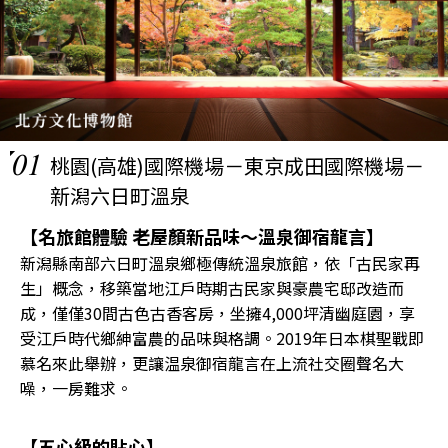
01
桃園(高雄)國際機場－東京成田國際機場－
新潟六日町溫泉
【名旅館體驗 老屋顏新品味〜溫泉御宿龍言】
新潟縣南部六日町溫泉鄉極傳統溫泉旅館，依「古民家再
生」概念，移築當地江戶時期古民家與豪農宅邸改造而
成，僅僅30間古色古香客房，坐擁4,000坪清幽庭園，享
受江戶時代鄉紳富農的品味與格調。2019年日本棋聖戰即
慕名來此舉辦，更讓温泉御宿龍言在上流社交圈聲名大
噪，一房難求。
【五心級的貼心】