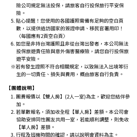
險公司規定無法投保，請旅客自行投保旅行平安保
險。
5. 貼心提醒！您使用的各國護照需備有足夠的空白頁
數，以提供造訪國家的簽證申請、移民官署用印！
〈每國應有2頁空白頁〉
6. 如您是非持台灣護照且非從台灣出發者，本公司無法
投保旅遊責任險與意外傷害醫療險，請您自行投保旅
遊平安險。
※若有發生證照不符合相關規定，以致無法入出境等衍
生的一切責任、損失與費用，概由旅客自行負責。
【團體說明】
1. 團費報價以【雙人房】(2人一室)為主，歡迎您結伴參
加。
2. 若單數報名，須加收全程【單人房】差額。本公司會
協助安排同性團友共用一室，若能順利調整，則免收
【單人房】差額。
3. 行程及班機時間的確認，請以說明會資料為主。