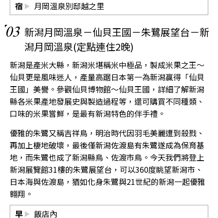
宿
月岡溫泉別邸越之里
03
新潟月岡溫泉－仙貝王國－朱鷺展望台－新
潟月岡溫泉(定點連住2晚)
新潟是產米大縣，新潟米堪稱米中極品，製成米果之王〜
仙貝更是風味迷人，產量高踞日本第一為新潟贏得「仙貝
王國」美譽。參觀仙貝博物館〜仙貝王國，詳細了解新潟
縣各米果產地發展史與製造過程等，還可購買不同種類、
口味的米果嘗鮮，是最有新潟特色的伴手禮。
優雅的朱鷺又稱吉祥鳥，明治時代因羽毛美麗遭到殺戮、
再加上棲地破壞，最後僅新潟佐渡島有朱鷺遂成為保育基
地，而朱鷺也成了新潟縣鳥、佐渡市鳥。今天我們將登上
新潟展覽館31樓的朱鷺展望台，可以360度眺望新潟市、
日本海與佐渡島，猶如化身朱鷺與21世紀的新潟一起優雅
翱翔。
早
飯店內