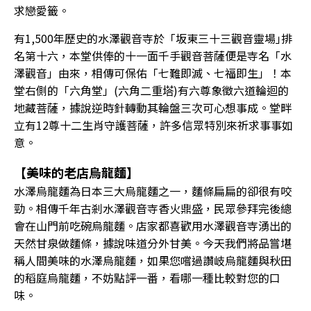
求戀愛籤。
有1,500年歷史的水澤觀音寺於「坂東三十三觀音靈場｣排
名第十六，本堂供俸的十一面千手觀音菩薩便是寺名「水
澤觀音」由來，相傳可保佑「七難即滅、七福即生」！本
堂右側的「六角堂」(六角二重塔)有六尊象徵六道輪迴的
地藏菩薩，據說逆時針轉動其輪盤三次可心想事成。堂畔
立有12尊十二生肖守護菩薩，許多信眾特別來祈求事事如
意。
【美味的老店烏龍麵】
水澤烏龍麵為日本三大烏龍麵之一，麵條扁扁的卻很有咬
勁。相傳千年古剎水澤觀音寺香火鼎盛，民眾參拜完後總
會在山門前吃碗烏龍麵。店家都喜歡用水澤觀音寺湧出的
天然甘泉做麵條，據說味道分外甘美。今天我們將品嘗堪
稱人間美味的水澤烏龍麵，如果您嚐過讚岐烏龍麵與秋田
的稻庭烏龍麵，不妨點評一番，看哪一種比較對您的口
味。