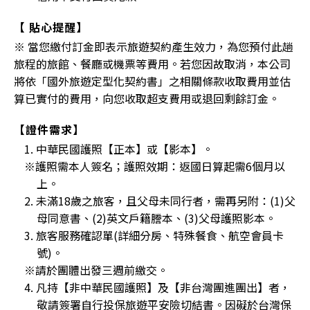
【 貼心提醒】
※ 當您繳付訂金即表示旅遊契約產生效力，為您預付此趟
旅程的旅館、餐廳或機票等費用。若您因故取消，本公司
將依「國外旅遊定型化契約書」之相關條款收取費用並估
算已實付的費用，向您收取超支費用或退回剩餘訂金。
【證件需求】
1. 中華民國護照【正本】或【影本】。
※護照需本人簽名；護照效期：返國日算起需6個月以
上。
2. 未滿18歲之旅客，且父母未同行者，需再另附：(1)父
母同意書、(2)英文戶籍謄本、(3)父母護照影本。
3. 旅客服務確認單(詳細分房、特殊餐食、航空會員卡
號)。
※請於團體出發三週前繳交。
4. 凡持【非中華民國護照】及【非台灣團進團出】者，
敬請簽署自行投保旅遊平安險切結書。因礙於台灣保