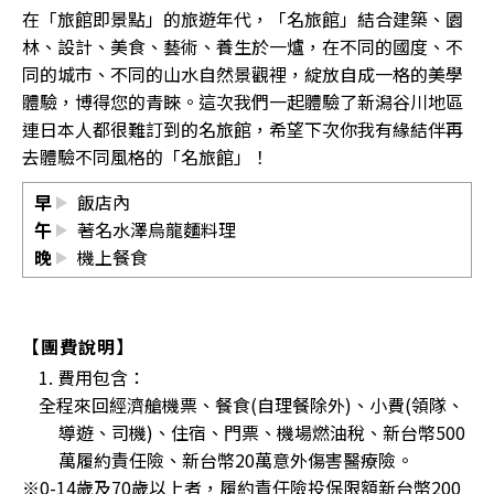
在「旅館即景點」的旅遊年代，「名旅館」結合建築、園
林、設計、美食、藝術、養生於一爐，在不同的國度、不
同的城市、不同的山水自然景觀裡，綻放自成一格的美學
體驗，博得您的青睞。這次我們一起體驗了新潟谷川地區
連日本人都很難訂到的名旅館，希望下次你我有緣結伴再
去體驗不同風格的「名旅館」！
早
飯店內
午
著名水澤烏龍麵料理
晚
機上餐食
【團費說明】
1. 費用包含：
全程來回經濟艙機票、餐食(自理餐除外)、小費(領隊、
導遊、司機)、住宿、門票、機場燃油稅、新台幣500
萬履約責任險、新台幣20萬意外傷害醫療險。
※0-14歲及70歲以上者，履約責任險投保限額新台幣200