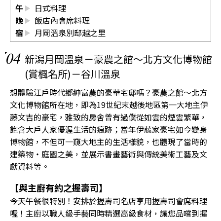
午
日式料理
晚
飯店內會席料理
宿
月岡溫泉別邸越之里
04
新潟月岡溫泉－豪農之館〜北方文化博物館
(賞楓名所)－谷川溫泉
想體驗江戶時代鄉紳富農的豪華宅邸嗎？豪農之館〜北方
文化博物館所在地，即為19世紀末越後地區第一大地主伊
藤文吉的豪宅，雅致的房舍曾有過僕從如雲的煙雲繁華，
飽含大戶人家優渥生活的痕跡；當年伊藤家豪宅如今變身
博物館，不但可一窺大地主的生活樣貌，也體現了當時的
建築物・庭園之美，並展示書畫藝術與傳統美術工藝及文
獻資料等。
【與主廚有約之握壽司】
今天午餐很特別！安排於握壽司名店享用握壽司會席料理
喔！主廚以職人級手藝同時精選高級食材，讓您品嚐到握