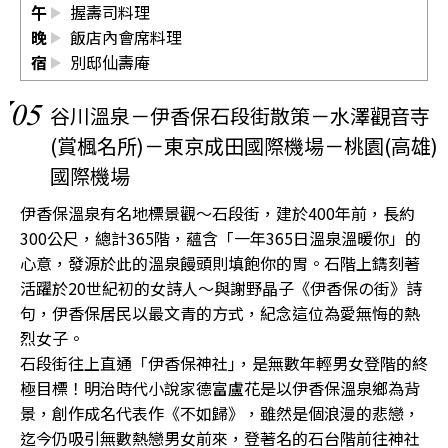
午
握壽司料理
晚
飯店內會席料理
宿
別邸仙壽庵
05
谷川溫泉－伊香保石段街散策－水澤觀音寺
(賞楓名所)－東京成田國際機場－桃園(高雄)
國際機場
伊香保溫泉有名地標景觀〜石段街，建於400年前，長約
300公尺，總計365階，蘊含「一年365日溫泉溫暖你」的
心意，發源於此的溫泉饅頭則填飽你的胃。石階上鐫刻著
活躍於20世紀初的女詩人〜與謝野晶子《伊香保の街》詩
句，伊香保居民以最文青的方式，紀念這位為愛無悔的熱
烈女子。
石段街往上直通「伊香保神社｣，是無數年輕男女登階的終
極目標！明治時代小說家德富盧花是以伊香保溫泉鄉為背
景，創作成名代表作《不如歸》，雖然是個浪漫的悲戀，
迄今仍吸引無數熱戀男女前來，登著名的石台階前往神社