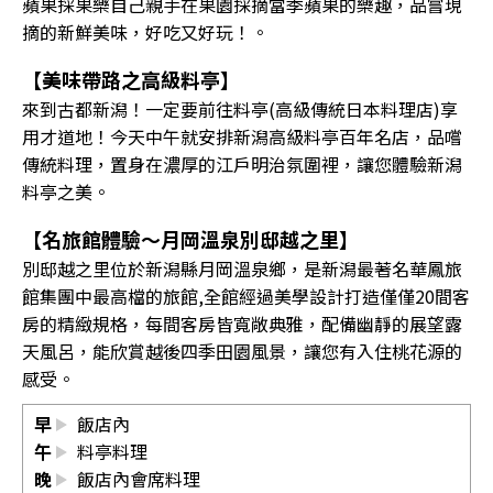
蘋果採果樂自己親手在果園採摘當季蘋果的樂趣，品嘗現
摘的新鮮美味，好吃又好玩！。
【美味帶路之高級料亭】
來到古都新潟！一定要前往料亭(高級傳統日本料理店)享
用才道地！今天中午就安排新潟高級料亭百年名店，品嚐
傳統料理，置身在濃厚的江戶明治氛圍裡，讓您體驗新潟
料亭之美。
【名旅館體驗〜月岡溫泉別邸越之里】
別邸越之里位於新潟縣月岡溫泉鄉，是新潟最著名華鳳旅
館集團中最高檔的旅館,全館經過美學設計打造僅僅20間客
房的精緻規格，每間客房皆寬敞典雅，配備幽靜的展望露
天風呂，能欣賞越後四季田園風景，讓您有入住桃花源的
感受。
早
飯店內
午
料亭料理
晚
飯店內會席料理