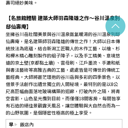
壽司絕妙美味。
【名旅館體驗 建築大師羽森隆雄之作〜谷川溫泉別
^
邸仙壽庵】
坐擁谷川岳壯闊美景與谷川溫泉氤氳暖湯的谷川溫泉別邸
仙壽庵，是名建築師羽森隆雄的傳世之作！大師以日本傳
統技法為底蘊，結合新潟工匠職人的木作工藝，以檜、杉
和櫸木精心雕刻製作的組子障子，以及手工精美、意境悠
遠的京土壁(京都黏土牆) 、雲母刷、江戶墨流、手漉和紙
與書法藝術等高雅古典的工藝，處處皆是可傳世的傳統工
藝經典。大師將蒼茫環抱的谷川岳與多彩的四季景色，以
借景手法創作出遺世獨立的人間秘境，最特別的是以8公
尺高巨幅曲面落地玻璃構築的迴廊，打破內外之隔，將青
空雲影，山色星光攬到目前。而僅僅18間客房，每間皆享
有石造的絕佳景觀露天風呂，讓您體驗與大自然合而為一
的山野氛圍，是個隱密性極高的極上享受。
早
飯店內