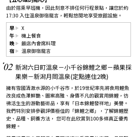
由於搭乘早班機，因此刻意不排任何行程景點，讓您於約
17:30 入住溫泉御宿龍言，輕鬆悠閒地享受旅館設施。
早
X
午
機上餐食
晚
飯店內會席料理
宿
溫泉御宿龍言
02
新潟六日町溫泉－小千谷錦鯉之鄉－蘋果採
果樂－新潟月岡溫泉(定點連住2晚)
擁有雪國清澈水源的小千谷市，於19世紀率先將食用鯉魚
改良成色澤鮮艷、圖案高雅、身價不凡的觀賞用錦鯉，彷
彿活生生的游動藝術品，享有「日本錦鯉發祥地」美譽。
我們特別安排參觀評價極佳的「錦鯉之鄉」，了解錦鯉歷
史、品種、飼養方法， 您可在此欣賞到100多條真正優秀
錦鯉。