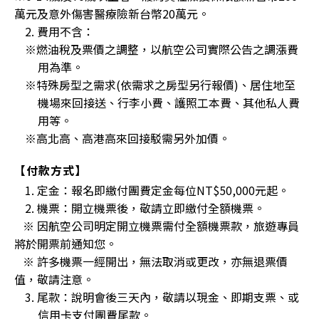
萬元及意外傷害醫療險新台幣20萬元。
2. 費用不含：
※燃油稅及票價之調整，以航空公司實際公告之調漲費
用為準。
※特殊房型之需求(依需求之房型另行報價)、居住地至
機場來回接送、行李小費、護照工本費、其他私人費
用等。
※高北高、高港高來回接駁需另外加價。
【付款方式】
1. 定金：報名即繳付團費定金每位NT$50,000元起。
2. 機票：開立機票後，敬請立即繳付全額機票。
※ 因航空公司明定開立機票需付全額機票款，旅遊專員
將於開票前通知您。
※ 許多機票一經開出，無法取消或更改，亦無退票價
值，敬請注意。
3. 尾款：說明會後三天內，敬請以現金、即期支票、或
信用卡支付團費尾款。