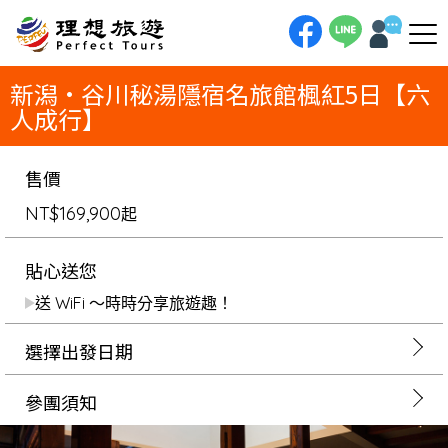
理想旅遊-新潟•谷川秘湯隱宿名旅館楓紅5日【六人成行】一趟為入住名旅館而生的秋楓之旅！新潟5日限定六人成行，我們將
帶您體驗三座傳奇隱宿：建築大師之作「別邸仙壽庵」、越後桃花源「別邸越之里」、與古民家再生「龍言」。在極致的款待與
私人溫泉中，靜賞谷川與越後的燦爛楓紅，享受一場無與倫比的建築與美學盛宴。
新潟•谷川秘湯隱宿名旅館楓紅5日【六
人成行】
售價
NT$169,900
起
貼心送您
送 WiFi ～時時分享旅遊趣！
選擇出發日期
參團須知