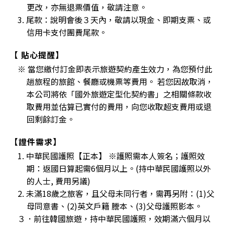
更改，亦無退票價值，敬請注意。
3. 尾款：說明會後３天內，敬請以現金、即期支票、或
信用卡支付團費尾款。
【 貼心提醒】
※ 當您繳付訂金即表示旅遊契約產生效力，為您預付此
趟旅程的旅館、餐廳或機票等費用。 若您因故取消，
本公司將依「國外旅遊定型化契約書」之相關條款收
取費用並估算已實付的費用，向您收取超支費用或退
回剩餘訂金。
【證件需求】
1. 中華民國護照【正本】 ※護照需本人簽名；護照效
期：返國日算起需6個月以上。(持中華民國護照以外
的人士, 費用另議)
2. 未滿18歲之旅客，且父母未同行者，需再另附：(1)父
母同意書、(2)英文戶籍 謄本、(3)父母護照影本。
３．前往韓國旅遊，持中華民國護照，效期滿六個月以