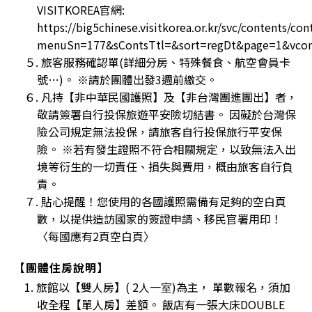
VISITKOREA官網:
https://big5chinese.visitkorea.or.kr/svc/contents/co
menuSn=177&sContsTtl=&sort=regDt&page=1&vcon
５. 旅客服務確認單(詳細分房、特殊餐食、航空會員卡
號…)。 ※請於團體出發3週前繳交。
６. 凡持【非中華民國護照】及【非台灣團進團出】者，
敬請簽署自行投保旅遊平安險切結書。 因礙於台灣保
險公司規定無法投保，請旅客自行投保旅行平安保
險。 ※若有發生證照不符合相關規定，以致無法入出
境等衍生的一切責任、損失與費用，概由旅客自行負
責。
７. 貼心提醒！您使用的各國護照需備有足夠的空白頁
數，以提供造訪國家的簽證申請、移民官署用印！
〈每國應有2頁空白頁〉
【團體住房說明】
1. 旅館以【雙人房】( 2人一室)為主， 單數報名，須加
收全程【單人房】差額。 飯店有一張大床DOUBLE