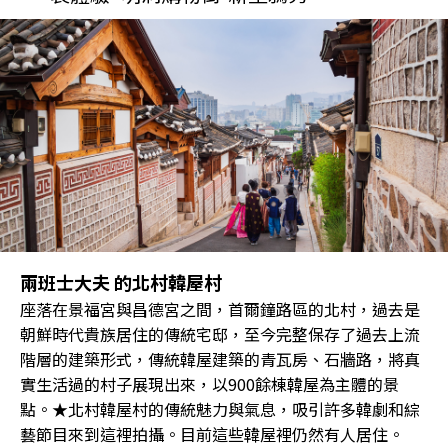
兩班士大夫 的北村韓屋村
座落在景福宮與昌德宮之間，首爾鐘路區的北村，過去是
朝鮮時代貴族居住的傳統宅邸，至今完整保存了過去上流
階層的建築形式，傳統韓屋建築的青瓦房、石牆路，將真
實生活過的村子展現出來，以900餘棟韓屋為主體的景
點。★北村韓屋村的傳統魅力與氣息，吸引許多韓劇和綜
藝節目來到這裡拍攝。目前這些韓屋裡仍然有人居住。