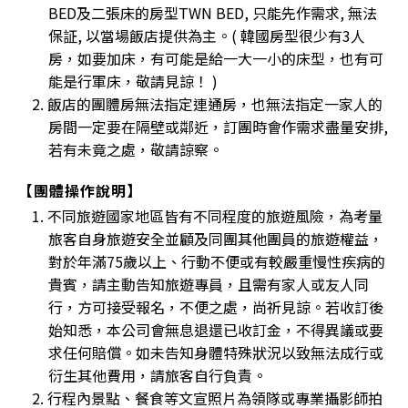
BED及二張床的房型TWN BED, 只能先作需求, 無法
保証, 以當場飯店提供為主。( 韓國房型很少有3人
房，如要加床，有可能是給一大一小的床型，也有可
能是行軍床，敬請見諒！ )
2. 飯店的團體房無法指定連通房，也無法指定一家人的
房間一定要在隔壁或鄰近，訂團時會作需求盡量安排,
若有未竟之處，敬請諒察。
【團體操作說明】
1. 不同旅遊國家地區皆有不同程度的旅遊風險，為考量
旅客自身旅遊安全並顧及同團其他團員的旅遊權益，
對於年滿75歲以上、行動不便或有較嚴重慢性疾病的
貴賓，請主動告知旅遊專員，且需有家人或友人同
行，方可接受報名，不便之處，尚祈見諒。若收訂後
始知悉，本公司會無息退還已收訂金，不得異議或要
求任何賠償。如未告知身體特殊狀況以致無法成行或
衍生其他費用，請旅客自行負責。
2. 行程內景點、餐食等文宣照片為領隊或專業攝影師拍