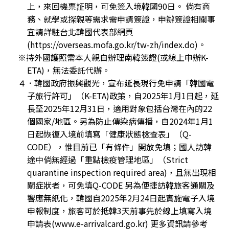
上，來回機票証明，可免簽入境韓國90日。 倘有商
務、就學或探親等需求需申請簽證，申辦簽證相關事
宜請詳駐台北韓國代表部網頁
(https://overseas.mofa.go.kr/tw-zh/index.do)。
※持外國護照需本人親自辦理南韓簽證(或線上申辦K-
ETA)，無法委託代辦。
４．韓國政府振興觀光，宣布延長現行免申請「韓國電
子旅行許可」（K-ETA)政策，自2025年1月1日起，延
長至2025年12月31日，適用對象包括台灣在內的22
個國家/地區。另為防止傳染病傳播，自2024年1月1
日起恢復入境前填寫「健康狀態檢查表」（Q-
CODE），惟目前已「有條件」開放免填；國人訪韓
途中倘無經過「重點檢疫管理地區」（Strict
quarantine inspection required area)，且無出現相
關症狀者，可免填Q-CODE 另為便捷訪韓旅客通關及
響應無紙化，韓國自2025年2月24日起實施電子入境
申報制度，旅客可於抵韓3天前事先於線上填寫入境
申請表(www.e-arrivalcard.go.kr) 更多資訊請參考