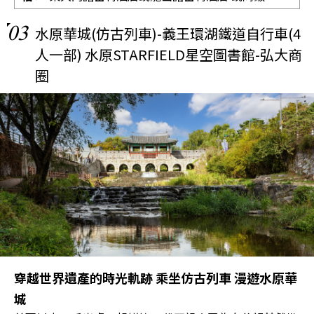
03
水原華城(仿古列車)-義王環湖鐵道自行車(4
人一部) 水原STARFIELD星空圖書館-弘大商
圈
穿越世界遺產的時光軌跡 乘坐仿古列車 漫遊水原華
城