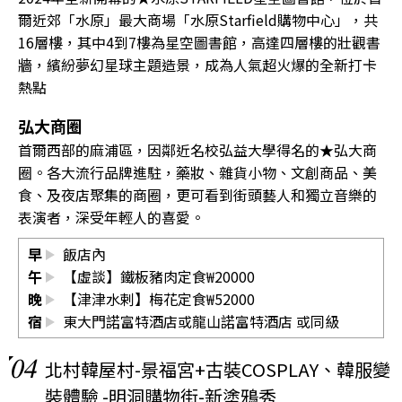
爾近郊「水原」最大商場「水原Starfield購物中心」，共
16層樓，其中4到7樓為星空圖書館，高達四層樓的壯觀書
牆，繽紛夢幻星球主題造景，成為人氣超火爆的全新打卡
熱點
弘大商圈
首爾西部的麻浦區，因鄰近名校弘益大學得名的★弘大商
圈。各大流行品牌進駐，藥妝、雜貨小物、文創商品、美
食、及夜店聚集的商圈，更可看到街頭藝人和獨立音樂的
表演者，深受年輕人的喜愛。
早
飯店內
午
【虛談】鐵板豬肉定食₩20000
晚
【津津水剌】梅花定食₩52000
宿
東大門諾富特酒店或龍山諾富特酒店 或同級
04
北村韓屋村-景福宮+古裝COSPLAY、韓服變
裝體驗 -明洞購物街-新塗鴉秀