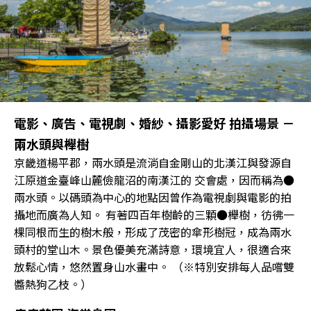
電影、廣告、電視劇、婚紗、攝影愛好 拍攝場景 －
兩水頭與櫸樹
京畿道楊平郡，兩水頭是流淌自金剛山的北漢江與發源自
江原道金臺峰山麓儉龍沼的南漢江的 交會處，因而稱為●
兩水頭。以碼頭為中心的地點因曾作為電視劇與電影的拍
攝地而廣為人知。 有著四百年樹齡的三顆●櫸樹，彷彿一
棵同根而生的樹木般，形成了茂密的傘形樹冠，成為兩水
頭村的堂山木。景色優美充滿詩意，環境宜人，很適合來
放鬆心情，悠然置身山水畫中。 （※特別安排每人品嚐雙
醬熱狗乙枝。）