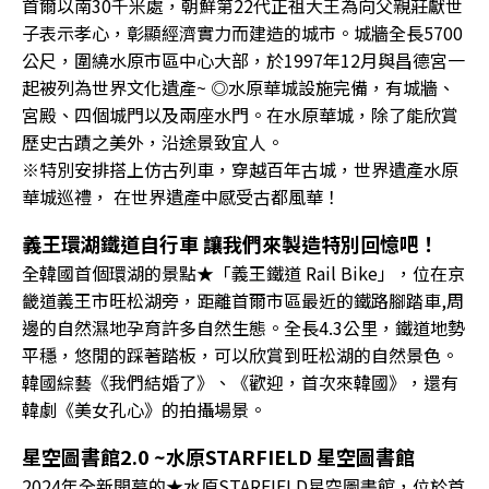
首爾以南30千米處，朝鮮第22代正祖大王為向父親莊獻世
子表示孝心，彰顯經濟實力而建造的城市。城牆全長5700
公尺，圍繞水原市區中心大部，於1997年12月與昌德宮一
起被列為世界文化遺產~ ◎水原華城設施完備，有城牆、
宮殿、四個城門以及兩座水門。在水原華城，除了能欣賞
歷史古蹟之美外，沿途景致宜人。
※特別安排搭上仿古列車，穿越百年古城，世界遺產水原
華城巡禮， 在世界遺產中感受古都風華！
義王環湖鐵道自行車 讓我們來製造特別回憶吧！
全韓國首個環湖的景點★「義王鐵道 Rail Bike」，位在京
畿道義王市旺松湖旁，距離首爾市區最近的鐵路腳踏車,周
邊的自然濕地孕育許多自然生態。全長4.3公里，鐵道地勢
平穩，悠閒的踩著踏板，可以欣賞到旺松湖的自然景色。
韓國綜藝《我們結婚了》、《歡迎，首次來韓國》，還有
韓劇《美女孔心》的拍攝場景。
星空圖書館2.0 ~水原STARFIELD 星空圖書館
2024年全新開幕的★水原STARFIELD星空圖書館，位於首