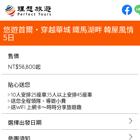
理想旅遊-悠遊首爾・穿越華城 鐵馬湖畔 韓屋風情 5日跟著韓劇去旅行！從兩水頭的詩意晨霧，到小法國村與義大利村的異國
新打卡聖地。造訪絕美Inspire迎仕柏度假村的光影極光道，在水原Starfield拍下夢幻書牆。體驗熱血的鐵道自行車與震
屋咖啡廳，六百年的景福宮與時尚弘大商圈一次收藏，悠遊最精彩的韓國。
悠遊首爾・穿越華城 鐵馬湖畔 韓屋風情
5日
售價
NT$58,800
起
貼心送您
10人安排25座車,15人以上安排45座車
送您全程領隊、導遊小費
送WIFI 上網卡～時時分享旅遊趣
選擇出發日期
參團須知