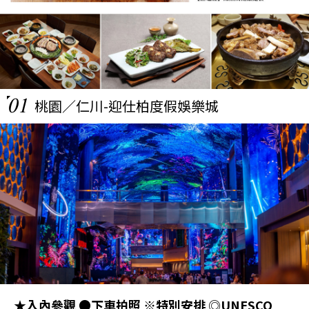
01
桃園／仁川-迎仕柏度假娛樂城
★入內參觀 ●下車拍照 ※特別安排 ◎UNESCO