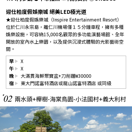
迎仕柏度假娛樂城 絕美LED極光道
★迎仕柏度假娛樂城（Inspire Entertainment Resort）
位於仁川永宗島，離仁川機場僅１５分鐘車程，擁有多種
娛樂設施，可容納15,000名觀眾的多功能演藝場館、全年
開放的室內水上樂園，以及提供沉浸式體驗的光影藝術空
間。
早
X
午
X
晚
大滿貫海鮮聚寶盆+刀削麵₩30000
宿
東大門諾富特酒店或龍山諾富特酒店 或同級
02
兩水頭+櫸樹-海棠鳥園-小法國村+義大利村