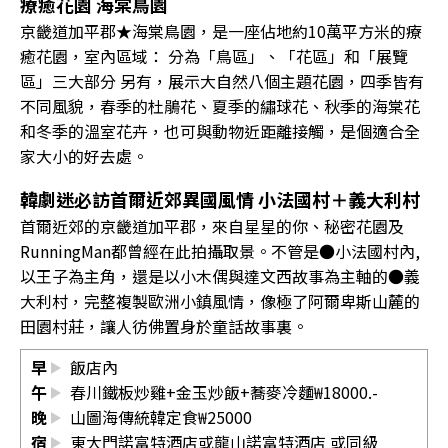
療癒花園 海棠鳥園
京畿道加平郡★海棠鳥園，是一座佔地約10萬平方米的療
癒花園，室內區域： 分為「鳥區」、「花區」和「展覽
區」三大部分 另有，展示大自然八個主題花園，四季皆有
不同風貌，春季的杜鵑花、夏季的繡球花、秋季的海棠花
和冬季的溫室花卉，也可與動物近距離接觸，是個適合全
家大小的好去處。
韓劇迷必訪首爾近郊異國風情 小法國村＋義大利村
首爾近郊的京畿道加平郡，來自星星的你、秘密花園及
RunningMan都曾經在此拍攝取景。不管是●小法國村內,
以王子為主角，還是以小木偶與達文西故事為主軸的●義
大利村，完整複製歐洲小鎮風情，像極了阿爾卑斯山麓的
田園村莊，讓人彷佛置身於童話故事裏。
早
飯店內
午
春川鐵板炒雞+金玉炒飯+蕎麥冷麵₩18000.-
晚
山圖海傳統韓定食₩25000
宿
東大門諾富特酒店或龍山諾富特酒店 或同級