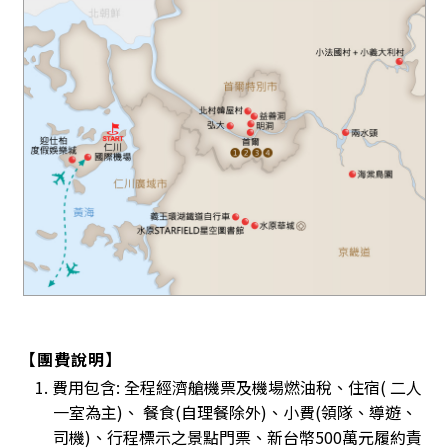
【團費說明】
1. 費用包含: 全程經濟艙機票及機場燃油稅、住宿( 二人
一室為主)、 餐食(自理餐除外)、小費(領隊、導遊、
司機)、行程標示之景點門票、新台幣500萬元履約責