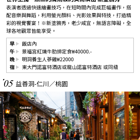
表演者透過快速繪畫技巧，在短時間內完成巨幅畫作，搭
配音樂與舞蹈，利用螢光顏料、光影效果與特技，打造精
彩的視覺饗宴！※新塗鴉秀，老少咸宜，無語言障礙，全
球各地觀眾皆能享受。
早
飯店內
午
景福宮紅燒牛肋排定食₩40000.-
晚
明洞養生人蔘雞₩22000
宿
東大門諾富特酒店或龍山諾富特酒店 或同級
05
益善洞-仁川／桃園