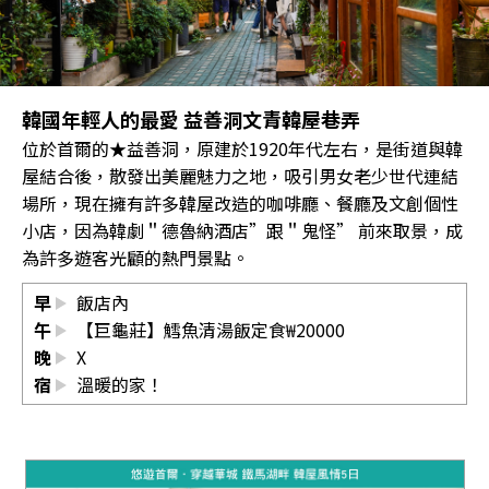
韓國年輕人的最愛 益善洞文青韓屋巷弄
位於首爾的★益善洞，原建於1920年代左右，是街道與韓
屋結合後，散發出美麗魅力之地，吸引男女老少世代連結
場所，現在擁有許多韓屋改造的咖啡廳、餐廳及文創個性
小店，因為韓劇＂德魯納酒店”跟＂鬼怪” 前來取景，成
為許多遊客光顧的熱門景點。
早
飯店內
午
【巨龜莊】鱈魚清湯飯定食₩20000
晚
X
宿
溫暖的家！