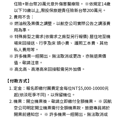
任險+新台幣20萬元意外傷害醫療險。 ※依規定14歲
以下70歲以上,限投保旅遊責任險新台幣200萬元。
2. 費用不含：
※ 燃油稅及票價之調整，以航空公司實際公告之調漲費
用為準。
※ 特殊房型之需求(依需求之房型另行報價) 居住地至機
場來回接送、行李及床 頭小費、 護照工本費、其他
私人費用等。
※ 許多機票一經開出，無法取消或更改，亦無退票價
值，敬請注意。
※ 高北高、高港高來回接駁需另外加價。
【付款方式】
1. 定金：報名即繳付團費定金每位NT$5,000-10000元
起(依淡旺季不同)，以保留機位。
2. 機票：開立機票後，敬請立即繳付全額機票。 ※ 因航
空公司明定開立機票需付全額機票款，旅遊專員將於
開票前通知您。 ※ 許多機票一經開出，無法取消或