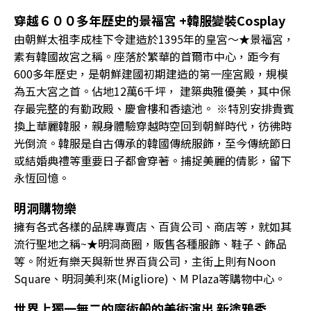
穿越６００多年歷史的景福宮 +韓服變裝Cosplay
由朝鮮太祖李成桂下令建造於1395年的皇宮～★景福宮，
素有韓國故宮之稱。座落於繁華的首爾市中心，距今有
600多年歷史，是朝鮮建國初期建造的第一座宮殿，規模
為五大宮之首。佔地12萬6千坪， 建築典雅優美，其中保
存最完整的有勤政殿、慶會樓和香遠池。 ※特別安排貴賓
換上華麗韓服，親身體驗穿越時空回到朝鮮時代，彷彿時
光倒流。韓服是自古傳承的韓國傳統服飾，至今傳統節日
或結婚典禮等重要日子都會穿著。捕捉美麗的倩影，留下
永恆回憶。
明洞購物樂
擁有各式各樣的品牌專賣店、百貨公司、商店等，就如其
流行聖地之稱~★明洞商圈，販售各種服飾、鞋子、飾品
等。附近有樂天與新世界百貨公司，主街上則有Noon
Square、明洞美利來(Migliore)、M Plaza等購物中心。
世界上獨一無二的魔術般的美術演出 新塗鴉秀