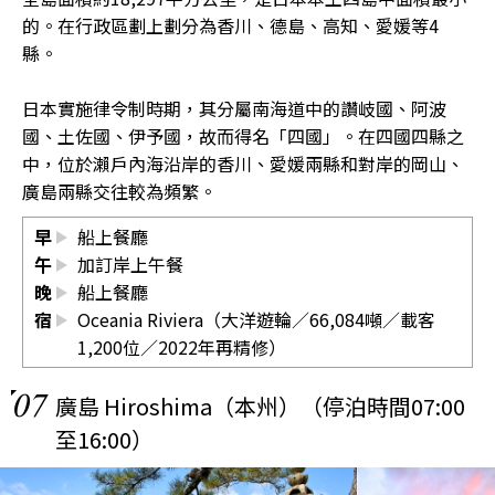
的。在行政區劃上劃分為香川、德島、高知、愛媛等4
縣。
日本實施律令制時期，其分屬南海道中的讚岐國、阿波
國、土佐國、伊予國，故而得名「四國」。在四國四縣之
中，位於瀨戶內海沿岸的香川、愛媛兩縣和對岸的岡山、
廣島兩縣交往較為頻繁。
早
船上餐廳
午
加訂岸上午餐
晚
船上餐廳
宿
Oceania Riviera（大洋遊輪／66,084噸／載客
1,200位／2022年再精修）
07
廣島 Hiroshima（本州）（停泊時間07:00
至16:00）