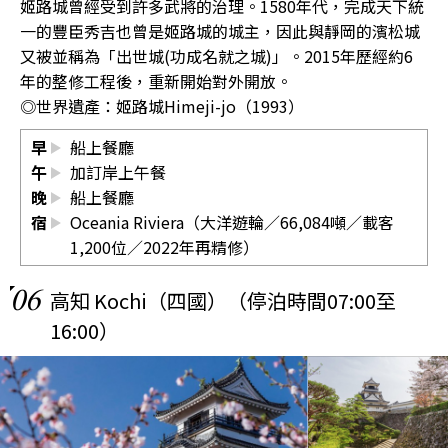
姬路城曾經受到許多武將的治理。1580年代，完成天下統
一的豐臣秀吉也曾是姬路城的城主，因此與靜岡的濱松城
又被並稱為「出世城(功成名就之城)」。2015年歷經約6
年的整修工程後，重新開始對外開放。
◎世界遺產：姬路城Himeji-jo（1993）
早
船上餐廳
午
加訂岸上午餐
晚
船上餐廳
宿
Oceania Riviera（大洋遊輪／66,084噸／載客
1,200位／2022年再精修）
06
高知 Kochi（四國）（停泊時間07:00至
16:00）