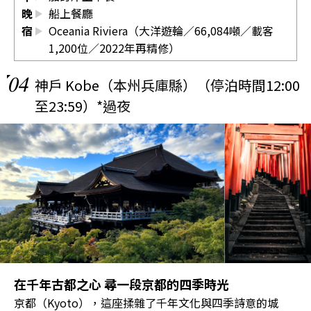
晚
船上餐廳
宿
Oceania Riviera（大洋遊輪／66,084噸／載客
1,200位／2022年再精修）
04
神戶 Kobe（本州兵庫縣）（停泊時間12:00
至23:59）*過夜
在千年古都之心 尋一段京都的四季時光
京都（Kyoto），這座揉雜了千年文化與四季詩意的城