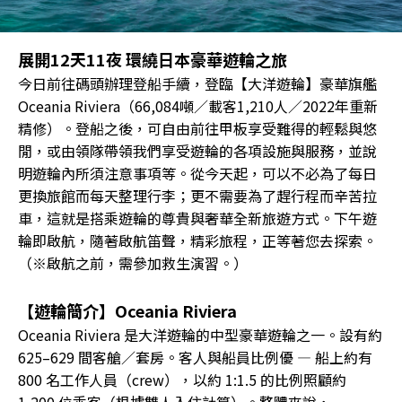
展開12天11夜 環繞日本豪華遊輪之旅
今日前往碼頭辦理登船手續，登臨【大洋遊輪】豪華旗艦
Oceania Riviera（66,084噸／載客1,210人／2022年重新
精修）。登船之後，可自由前往甲板享受難得的輕鬆與悠
閒，或由領隊帶領我們享受遊輪的各項設施與服務，並說
明遊輪內所須注意事項等。從今天起，可以不必為了每日
更換旅館而每天整理行李；更不需要為了趕行程而辛苦拉
車，這就是搭乘遊輪的尊貴與奢華全新旅遊方式。下午遊
輪即啟航，隨著啟航笛聲，精彩旅程，正等著您去探索。
（※啟航之前，需參加救生演習。）
【遊輪簡介】Oceania Riviera
Oceania Riviera 是大洋遊輪的中型豪華遊輪之一。設有約
625–629 間客艙／套房。客人與船員比例優 — 船上約有
800 名工作人員（crew），以約 1:1.5 的比例照顧約