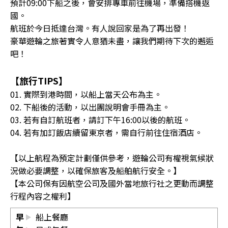
預計09:00下船之後，會安排專車前往機場，準備搭機返
國。
航班於今日抵達台灣。有人說回家是為了再出發！
豪華遊輪之旅著實令人意猶未盡，讓我們期待下次的邂逅
吧！
【旅行TIPS】
01. 實際到港時間，以船上當天公布為主。
02. 下船後的活動，以出團說明會手冊為主。
03. 若有自訂航班者，請訂下午16:00以後的航班。
04. 若有加訂飯店續留東京者，需自行前往住宿酒店。
【以上航程為預定計劃僅供參考，遊輪公司有權視氣候狀
況做必要調整，以確保旅客及船舶航行安全。】
【本公司保有因航空公司及國外當地旅行社之更動而調整
行程內容之權利】
早
船上餐廳