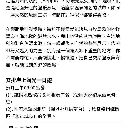
走進九州的別府（Beppu），你最先感受到的不是風，而
是從地面升起的溫暖蒸氣。這座以溫泉聞名的城市，如同
一座天然的療癒工坊，時間在這裡似乎都變得柔軟。
在鐵輪地區漫步時，街角不經意就能遇見白煙裊裊的地獄
溫泉。海地獄的湛藍泉水、鬼山地獄的蒸汽咆哮、白池地
獄的乳白色溫泉池，每一處都像大自然的藝術展示，帶著
神秘又迷人的力量。別府是一個讓人卸下重量的地方。你
不需要匆忙，只要慢慢走、慢慢泡，把自己交給溫泉與海
風，就能找到久違的放鬆。
安排岸上觀光一日遊
預計上午09:00出發
(1). 鐵輪地區散策 & 地獄蒸午餐（使用天然溫泉蒸氣料
理）
(2). 別府地熱觀測所（湯けむり展望台）：欣賞整個鐵輪
區「蒸氣城市」的全景。
早
船上餐廳