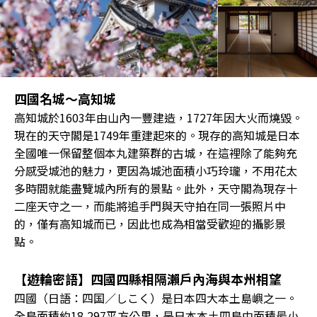
四國名城～高知城
高知城於1603年由山內一豐建造，1727年因大火而燒毀。
現在的天守閣是1749年重建起來的。現存的高知城是日本
全國唯一保留整個本丸建築群的古城，在這裡除了能夠充
分感受城池的魅力，更因為城池面積小巧玲瓏，不用花太
多時間就能盡覽城內所有的景點。此外，天守閣為現存十
二座天守之一，而能將追手門與天守拍在同一張照片中
的，僅有高知城而已，因此也成為相當受歡迎的攝影景
點。
【遊輪密語】四國四縣相隔瀨戶內海與本州相望
四國（日語：四国／しこく）是日本四大本土島嶼之一。
全島面積約18,297平方公里，是日本本土四島中面積最小