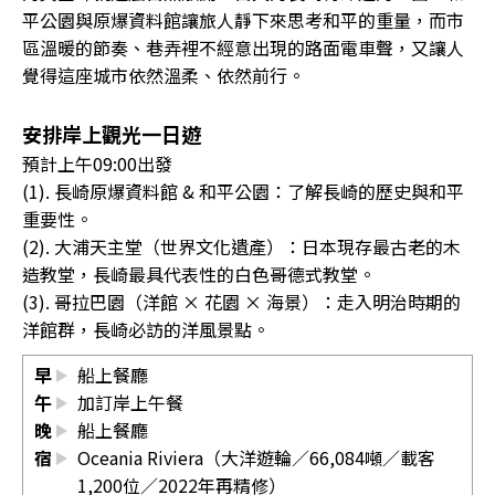
平公園與原爆資料館讓旅人靜下來思考和平的重量，而市
區溫暖的節奏、巷弄裡不經意出現的路面電車聲，又讓人
覺得這座城市依然溫柔、依然前行。
安排岸上觀光一日遊
預計上午09:00出發
(1). 長崎原爆資料館 & 和平公園：了解長崎的歷史與和平
重要性。
(2). 大浦天主堂（世界文化遺產）：日本現存最古老的木
造教堂，長崎最具代表性的白色哥德式教堂。
(3). 哥拉巴園（洋館 × 花園 × 海景）：走入明治時期的
洋館群，長崎必訪的洋風景點。
早
船上餐廳
午
加訂岸上午餐
晚
船上餐廳
宿
Oceania Riviera（大洋遊輪／66,084噸／載客
1,200位／2022年再精修）