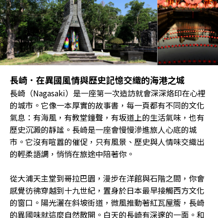
長崎．在異國風情與歷史記憶交織的海港之城
長崎（Nagasaki）是一座第一次造訪就會深深烙印在心裡
的城市。它像一本厚實的故事書，每一頁都有不同的文化
氣息：有海風，有教堂鐘聲，有坂道上的生活氣味，也有
歷史沉澱的靜謐。長崎是一座會慢慢滲進旅人心底的城
市。它沒有喧囂的催促，只有風景、歷史與人情味交織出
的輕柔語調，悄悄在旅途中陪著你。
從大浦天主堂到哥拉巴園，漫步在洋館與石階之間，你會
感覺彷彿穿越到十九世紀，置身於日本最早接觸西方文化
的窗口。陽光灑在斜坡街道，微風推動著紅瓦屋簷，長崎
的異國味就這麼自然散開。白天的長崎有深邃的一面。和