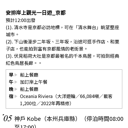
安排岸上觀光一日遊_京都
預計12:00出發
(1). 清水寺是京都必訪地標，可在「清水舞台」眺望整座
城市。
(2). 下山後漫步二年坂、三年坂，沿途可逛手作店、和菓
子店，也能拍到富有京都風情的老街景。
(3). 伏見稻荷大社是京都最著名的千本鳥居，可拍到經典
紅色鳥居長廊。。
早
船上餐廳
午
加訂岸上午餐
晚
船上餐廳
宿
Oceania Riviera（大洋遊輪／66,084噸／載客
1,200位／2022年再精修）
05
神戶 Kobe（本州兵庫縣）（停泊時間08:00
至17:00）