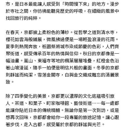
市，是日本最能讓人感受到「時間慢下來」的地方。漫步
於寺社之間，你彷彿能聽見歷史的呼吸，在細緻的風景中
找回旅行的純粹。
在春天，京都披上柔粉色的薄紗。從哲學之道到清水寺，
櫻花如雲海般鋪展，微風拂過便是一場輕盈浪漫的花雨。
夏季則熱鬧奔放，祇園祭將城市染成節慶的色彩，人們齊
聚街道，感受傳承百年的熱情與信仰。秋日的京都像是一
幅油畫。嵐山、東福寺等地的楓葉層層堆疊，紅橙金色沿
著山坡漫延，隨手一拍便是明信片般的畫面。冬季的京都
則靜謐而純潔，雪落金閣寺，白與金交織成難忘的清麗景
致。
除了四季變化的美景，京都更以濃厚的文化底蘊吸引旅
人。茶道、和菓子、町家咖啡館、藝伎街道……每一處都
能讓你貼近日本的傳統精髓。無論你是第一次到訪，或是
想再次回味，京都都會給你一段專屬的旅途記憶。讓心跟
著步伐，走入古都，感受屬於京都的靜謐與光芒。