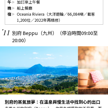
午
加訂岸上午餐
晚
船上餐廳
宿
Oceania Riviera（大洋遊輪／66,084噸／載客
1,200位／2022年再精修）
11
別府 Beppu（九州）（停泊時間09:00至
20:00）
別府的蒸氣旅夢：在溫泉與慢生活中找到心的出口