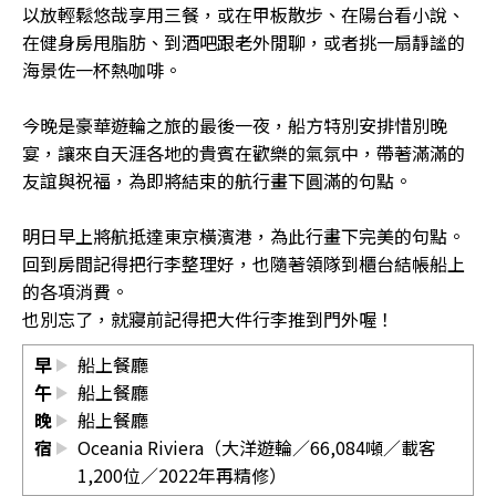
以放輕鬆悠哉享用三餐，或在甲板散步、在陽台看小說、
在健身房甩脂肪、到酒吧跟老外閒聊，或者挑一扇靜謐的
海景佐一杯熱咖啡。
今晚是豪華遊輪之旅的最後一夜，船方特別安排惜別晚
宴，讓來自天涯各地的貴賓在歡樂的氣氛中，帶著滿滿的
友誼與祝福，為即將結束的航行畫下圓滿的句點。
明日早上將航抵達東京橫濱港，為此行畫下完美的句點。
回到房間記得把行李整理好，也隨著領隊到櫃台結帳船上
的各項消費。
也別忘了，就寢前記得把大件行李推到門外喔！
早
船上餐廳
午
船上餐廳
晚
船上餐廳
宿
Oceania Riviera（大洋遊輪／66,084噸／載客
1,200位／2022年再精修）