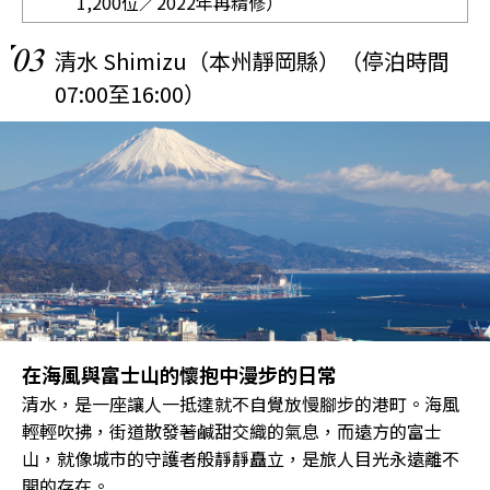
1,200位／2022年再精修）
03
清水 Shimizu（本州靜岡縣）（停泊時間
07:00至16:00）
在海風與富士山的懷抱中漫步的日常
清水，是一座讓人一抵達就不自覺放慢腳步的港町。海風
輕輕吹拂，街道散發著鹹甜交織的氣息，而遠方的富士
山，就像城市的守護者般靜靜矗立，是旅人目光永遠離不
開的存在。