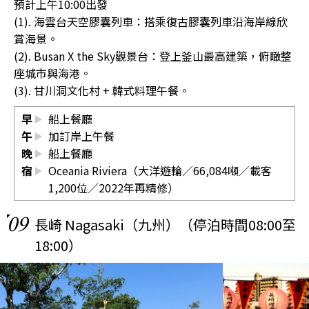
預計上午10:00出發
(1). 海雲台天空膠囊列車：搭乘復古膠囊列車沿海岸線欣
賞海景。
(2). Busan X the Sky觀景台：登上釜山最高建築，俯瞰整
座城市與海港。
(3). 甘川洞文化村 + 韓式料理午餐。
早
船上餐廳
午
加訂岸上午餐
晚
船上餐廳
宿
Oceania Riviera（大洋遊輪／66,084噸／載客
1,200位／2022年再精修）
09
長崎 Nagasaki（九州）（停泊時間08:00至
18:00）