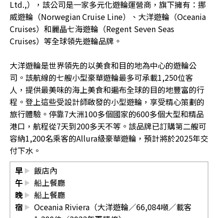
Ltd.,），該公司是一家多元化遊輪運營商，旗下擁有：挪
威遊輪（Norwegian Cruise Line）、大洋遊輪（Oceania
Cruises）和麗晶七海遊輪（Regent Seven Seas
Cruises）等全球領先遊輪品牌。
大洋遊輪是世界領先的以美食和目的地為中心的遊輪公
司。該航線的七艘小型豪華遊輪最多可承載1,250位客
人，提供最美味的海上美食和遍布全球的目的地豐富的行
程。登上這些受設計師啟發的小型遊輪，享受精心策劃的
旅行體驗。停靠7大洲100多個國家的600多個大型和精品
港口，航程從7天到200多天不等。該品牌已訂購第二艘可
容納1,200名乘客的Allura級豪華遊輪，預計將於2025年交
付下水。
早
飯店內
午
船上餐廳
晚
船上餐廳
宿
Oceania Riviera（大洋遊輪／66,084噸／載客