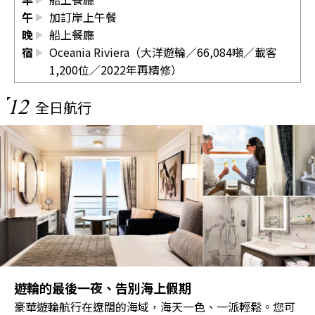
午
加訂岸上午餐
晚
船上餐廳
宿
Oceania Riviera（大洋遊輪／66,084噸／載客
1,200位／2022年再精修）
12
全日航行
遊輪的最後一夜、告別海上假期
豪華遊輪航行在遼闊的海域，海天一色、一派輕鬆。您可