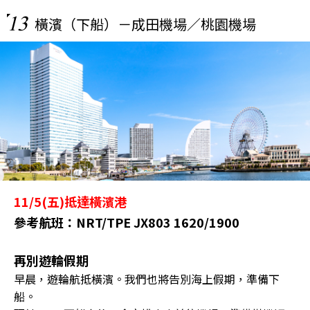
13
橫濱（下船）－成田機場／桃園機場
11/5(五)抵達橫濱港
參考航班：NRT/TPE JX803 1620/1900
再別遊輪假期
早晨，遊輪航抵橫濱。我們也將告別海上假期，準備下
船。