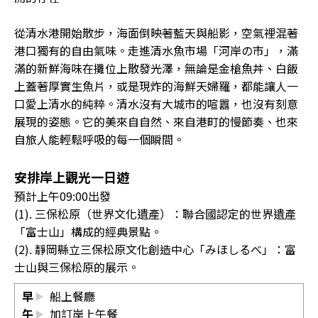
從清水港開始散步，海面倒映著藍天與船影，空氣裡混著
港口獨有的自由氣味。走進清水魚市場「河岸の市」，滿
滿的新鮮海味在攤位上散發光澤，無論是金槍魚丼、白飯
上蓋著厚實生魚片，或是現炸的海鮮天婦羅，都能讓人一
口愛上清水的純粹。清水沒有大城市的喧囂，也沒有刻意
展現的姿態。它的美來自自然、來自港町的慢節奏、也來
自旅人能輕鬆呼吸的每一個瞬間。
安排岸上觀光一日遊
預計上午09:00出發
(1). 三保松原（世界文化遺產）：聯合國認定的世界遺產
「富士山」構成的經典景點。
(2). 靜岡縣立三保松原文化創造中心「みほしるべ」：富
士山與三保松原的展示。
早
船上餐廳
午
加訂岸上午餐