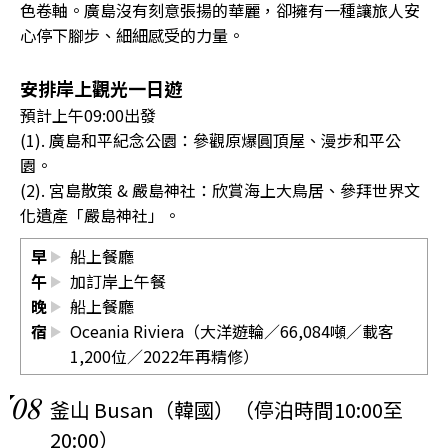
色卷軸。廣島沒有刻意張揚的華麗，卻擁有一種讓旅人安
心停下腳步、細細感受的力量。
安排岸上觀光一日遊
預計上午09:00出發
(1). 廣島和平紀念公園：參觀原爆圓頂屋、漫步和平公
園。
(2). 宮島散策 & 嚴島神社：欣賞海上大鳥居、參拜世界文
化遺產「嚴島神社」。
早
船上餐廳
午
加訂岸上午餐
晚
船上餐廳
宿
Oceania Riviera（大洋遊輪／66,084噸／載客
1,200位／2022年再精修）
08
釜山 Busan（韓國）（停泊時間10:00至
20:00）