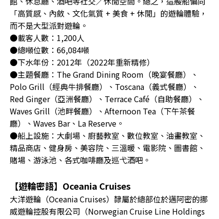
館、休息廳、酒吧等社交／休閒空間。總之，這艘船偏向
「高質感、內斂、文化氣質 + 美食 + 休閒」的遊輪體驗，
而不是大型派對遊輪。
●載客人數：1,200人
●總噸位數：66,084噸
●下水年份：2012年（2022年重新精修）
●主題餐廳：The Grand Dining Room（晚宴餐廳）、
Polo Grill（經典牛排餐廳）、Toscana（義式餐廳）、
Red Ginger（亞洲餐廳）、Terrace Café（自助餐廳）、
Waves Grill（池畔餐廳）、Afternoon Tea（下午茶餐
廳）、Waves Bar、La Reserve。
●船上設施：大劇場、廚藝教室、數位教室、油畫教室、
精品商店、健身房、美容院、三溫暖、電影院、圖書館、
賭場、游泳池、各式咖啡廳及巡弋酒吧。
【遊輪密語】Oceania Cruises
大洋遊輪（Oceania Cruises）隸屬於總部位於邁阿密的挪
威遊輪控股有限公司（Norwegian Cruise Line Holdings