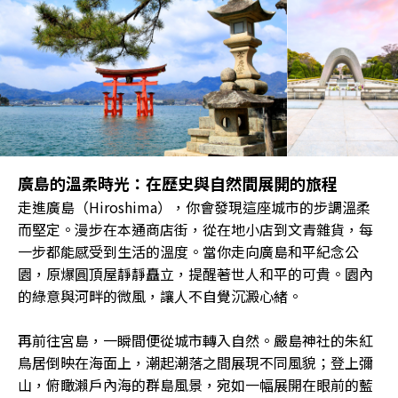
廣島的溫柔時光：在歷史與自然間展開的旅程
走進廣島（Hiroshima），你會發現這座城市的步調溫柔
而堅定。漫步在本通商店街，從在地小店到文青雜貨，每
一步都能感受到生活的溫度。當你走向廣島和平紀念公
園，原爆圓頂屋靜靜矗立，提醒著世人和平的可貴。園內
的綠意與河畔的微風，讓人不自覺沉澱心緒。
再前往宮島，一瞬間便從城市轉入自然。嚴島神社的朱紅
鳥居倒映在海面上，潮起潮落之間展現不同風貌；登上彌
山，俯瞰瀨戶內海的群島風景，宛如一幅展開在眼前的藍