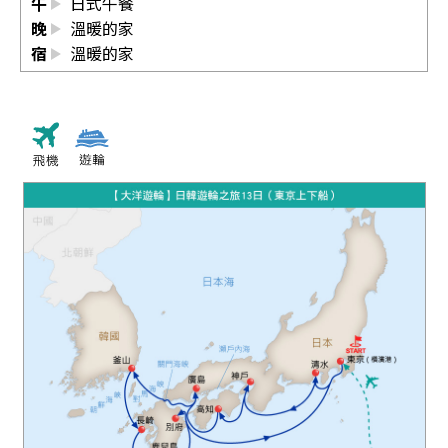
午
日式午餐
晚
溫暖的家
宿
溫暖的家