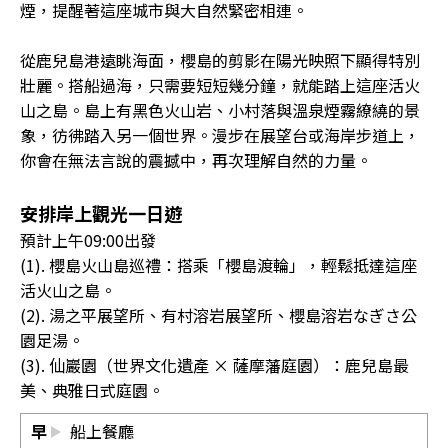
煙，提醒著這座城市與大自然緊密相連。
從鹿兒島港遠眺海面，櫻島的剪影在陽光映照下顯得特別
壯麗。搭船過海，只需要短短幾分鐘，就能踏上這座活火
山之島。島上有黑色火山岩、小村落與溫泉煙霧繚繞的景
象，彷彿踏入另一個世界。漫步在展望台或海岸步道上，
你會在無法言說的震撼中，再次理解自然的力量。
安排岸上觀光一日遊
預計上午09:00出發
(1). 櫻島火山島巡禮：搭乘「櫻島渡輪」，輕鬆抵達這座
活火山之島。
(2). 湯之平展望所、有村溶岩展望所、櫻島溶岩なぎさ公
園足湯。
(3). 仙巖園（世界文化遺產 × 薩摩藩庭園）：鹿兒島最
美、典雅日式庭園。
早
船上餐廳