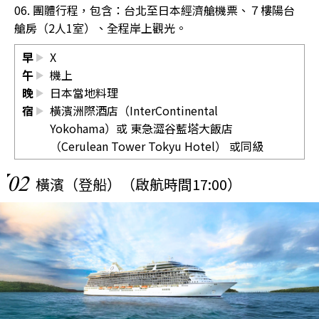
06. 團體行程，包含：台北至日本經濟艙機票、７樓陽台
艙房（2人1室）、全程岸上觀光。
早
X
午
機上
晚
日本當地料理
宿
橫濱洲際酒店（InterContinental
Yokohama）或 東急澀谷藍塔大飯店
（Cerulean Tower Tokyu Hotel） 或同級
02
橫濱（登船）（啟航時間17:00）