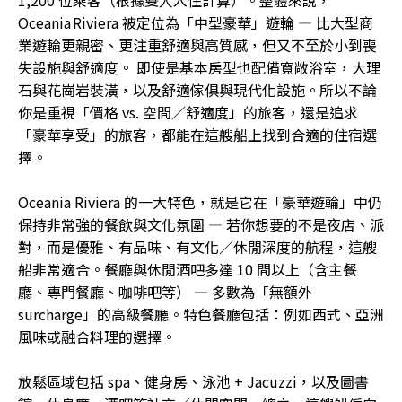
1,200 位乘客（根據雙人入住計算）。整體來說，
Oceania Riviera 被定位為「中型豪華」遊輪 — 比大型商
業遊輪更親密、更注重舒適與高質感，但又不至於小到喪
失設施與舒適度。 即使是基本房型也配備寬敞浴室，大理
石與花崗岩裝潢，以及舒適傢俱與現代化設施。所以不論
你是重視「價格 vs. 空間／舒適度」的旅客，還是追求
「豪華享受」的旅客，都能在這艘船上找到合適的住宿選
擇。
Oceania Riviera 的一大特色，就是它在「豪華遊輪」中仍
保持非常強的餐飲與文化氛圍 — 若你想要的不是夜店、派
對，而是優雅、有品味、有文化／休閒深度的航程，這艘
船非常適合。餐廳與休閒酒吧多達 10 間以上（含主餐
廳、專門餐廳、咖啡吧等） — 多數為「無額外
surcharge」的高級餐廳。特色餐廳包括：例如西式、亞洲
風味或融合料理的選擇。
放鬆區域包括 spa、健身房、泳池 + Jacuzzi，以及圖書