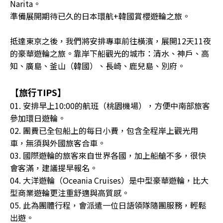
Narita。
準備展開期待已久的日本環航+韓國賞櫻遊輪之旅。
抵達東京之後，我們將安排專車前往橫濱，展開12天11夜
的豪華遊輪之旅。靠岸下船觀光的城市：清水、神戶、高
知、廣島、釜山（韓國）、長崎、鹿兒島、別府。
【旅行TIPS】
01. 安排早上10:00的航班（桃園機場），方便中南部旅客
參加環日遊輪。
02. 團費已全包船上的每日小費，包含全程岸上觀光用
車，無須與外國旅客合車。
03. 國際遊輪的旅客來自世界各國，加上船艙不多，很快
會客滿，建議提早報名。
04. 大洋遊輪（Oceania Cruises）是中型豪華遊輪，比大
型商業遊輪更注重舒適與高質感。
05. 此為團體行程，會派遣一位日語領隊隨團服務，輕鬆
出遊。