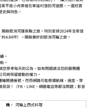
搭乘平底小舟穿梭在寧謐村落的河道間，一面欣賞
歷史與特色。
se），開啟歐洲河運串聯之旅。特別安排2024年全新首
16m²／約4.84坪）。開啟美好的歐洲河輪之旅。
手續。
下船。
之，請您參考每天的公告，如有問題請洽您的服務櫃
公司將保留變動的權力。
E給櫃檯開通帳號。然而網路可能根據航線、速度、穿
見諒！（FB、LINE、網路電話等都沒問題；影音
晚
河輪上西式料理