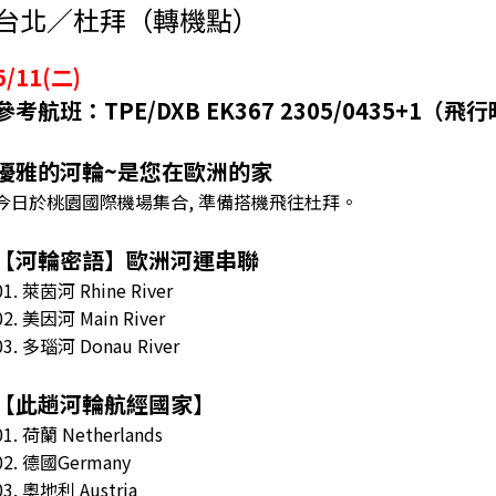
台北／杜拜（轉機點）
5/11(二)
參考航班：TPE/DXB EK367 2305/0435+1（
優雅的河輪~是您在歐洲的家
今日於桃園國際機場集合, 準備搭機飛往杜拜。
【河輪密語】歐洲河運串聯
01. 萊茵河 Rhine River
02. 美因河 Main River
03. 多瑙河 Donau River
【此趟河輪航經國家】
01. 荷蘭 Netherlands
02. 德國Germany
03. 奧地利 Austria