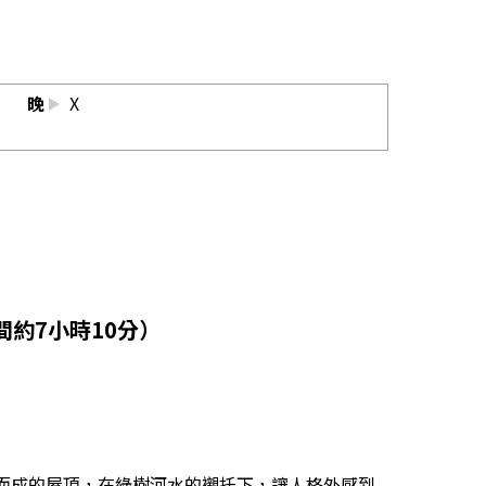
晚
X
行時間約7小時10分）
而成的屋頂，在綠樹河水的襯托下，讓人格外感到