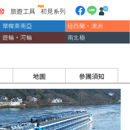
發
旅遊工具
初見系列
華韓東南亞
紐西蘭·澳洲
加拿大
銀行優惠
黃刀鎮極光
遊輪·河輪
南北極
第一銀行刷卡回饋
加東賞楓
聯邦銀行刷卡回饋
加西大環線
國泰世華刷卡回饋
加拿大東西岸全覽
台新銀行3期
美國
地圖
參團須知
中國信託3期/6期
美西國家公園
威
美東紐奧良
企業專區
兆豐商銀
中南美
巴西嘉年華
🗿復活節島
天空之鏡-玻利維亞