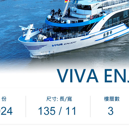
環航
印度
斯里蘭卡
不丹‧大吉嶺‧喀什米
青藏鐵路
中東
海灣５國
‧華城
土耳其
雪嶽南怡島
沙烏地阿拉伯
阿曼
亞
科威特
巴林
iniTour
富國島
澳洲
紐西蘭
大溪地