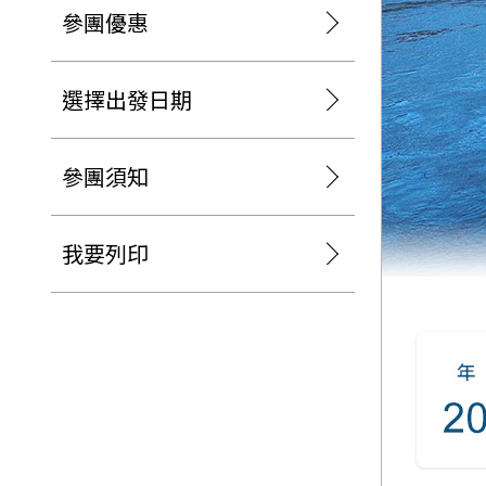
日本
斯洛伐克
克羅埃西亞
參團優惠
斯洛維尼亞
中國
波士尼亞赫塞哥維納
北疆
選擇出發日期
俄羅斯聯邦
韓國
西南歐
首爾
參團須知
荷蘭國王節
楓紅
英愛軍樂節
東南
我要列印
賽普勒斯‧馬爾他
泰國M
天空之城‧愛琴海三島
瑞士觀景火車名峰健行
義大利
西西里島
西班牙
葡萄牙
德國
奧地利
荷蘭
法國
瑞士
英國
愛爾蘭