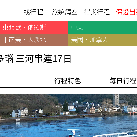
 美好河輪 2024年新船（新品）歐洲河輪最終極的航運旅程：萊茵河、美因河、多瑙河｜年度限量一團
找行程
旅遊講座
得獎行程
保證出
東北歐·俄羅斯
中東
日本
非洲
下載
出國資訊
瀨溪
南紀熊野古道
中非９國
中南美·大溪地
美國·加拿大
服務確認單
護照申辦
‧四國
北陸
西非１８國
護照切結書
各國簽證
瑙 三河串連17日
南非６國＋香草５國
名旅館
刷卡單
匯率查詢
印度洋香草５國
山陽
新潟‧谷川
旅遊定型化契約
全球天氣
動物大遷徙
北海道
🍁北關東
行程特色
每日行程
國外旅遊定型化契約
航班查詢
馬達加斯加
模里西斯
新潟‧谷川
🍁四國山陽
旅遊定型化契約
各國電壓
肯亞
納米比亞
辛巴
伊豆‧演歌天后演唱會
駐台觀光單位
利比亞
摩洛哥
埃及
京都奈良犬山
國外旅遊警示
突尼西亞
塞內加爾
札幌雪祭
🧧山口縣
中南亞
頂級飛鳥-花火節
中亞５國