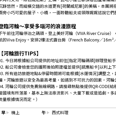
沉靜悠然。而縱橫交錯的水道更有[荷蘭威尼斯]的美稱，本團將
兩旁小巧可愛的屋子、小橋，一面聆聽船夫或領隊娓娓述說它們
登臨河輪～享受多瑙河的浪漫旅程
下午前往河輪停泊之碼頭，登上美好河輪（VIVA River Crui
航的Viva Enjoy。安排2樓法式露台房（French Balcony／
【河輪旅行TIPS】
01. 今日將根據船公司提供的地址前往[指定河輪碼頭]辦理登船
02. 船公司會檢查您的護照後拍照建檔並提供[感應船卡]以利上
03. 所有造訪旅遊地點&停留時間將可能根據[水運情況]調整
檯。河輪旅遊以安全為最高考量，如遇到不可抗力的因素，河輪
04. 河輪公司提供免費無線網路，請搜尋熱點後提供QR-COD
梭國境有所落差，基本上無法串流影片、大量下載或是追劇。多請
流量根據情況而定。）
早
機上
午
西式料理