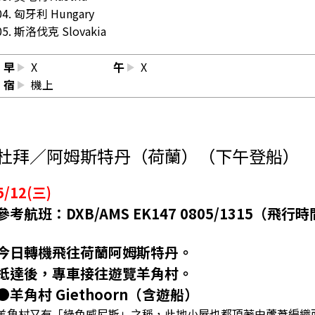
04. 匈牙利 Hungary
05. 斯洛伐克 Slovakia
早
X
午
X
宿
機上
杜拜／阿姆斯特丹（荷蘭）（下午登船）
5/12(三)
參考航班：DXB/AMS EK147 0805/1315（飛
今日轉機飛往荷蘭阿姆斯特丹。
抵達後，專車接往遊覽羊角村。
●羊角村 Giethoorn（含遊船）
羊角村又有「綠色威尼斯」之稱，此地小屋也都頂著由蘆葦編織