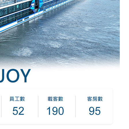
中美５國
祕魯
智利
爾
兩極會
北極
南極
荷美遊輪
卡達
阿拉斯加
極光峽灣
巴拿馬運河
銀海遊輪
大洋遊輪
NCL遊輪
迪士尼遊輪
歐洲河輪