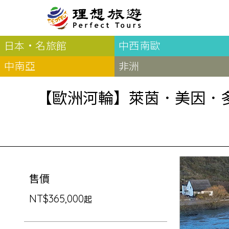
理想旅遊-【歐洲河輪】萊茵．美因．多瑙 三河串連17日萊茵．美因．多瑙 三河串連17日（阿姆斯特丹登船）VIVA Enjoy
日本·名旅館
中西南歐
北歐
經典
服務Plus+
表單
極光
羅浮敦群島
挪威
奧入
中南亞
非洲
會員專區
旅客
芬蘭
瑞典
丹麥
冰島
廣島
電子圖書
自帶
【歐洲河輪】萊茵．美因．多
法羅群島
格陵蘭島
日本
優惠券回饋
傳真
北歐５國
四國
意見表抽獎
國外
🍁
東歐
量身訂做
郵輪
🍁
訂單查詢付款
國內
１６湖國家公園
🍁
聯絡我們
巴爾幹半島
🍁
售價
觀光局Taiwan
波蘭‧波羅的海
❄️
保加利亞‧羅馬尼亞
NT$365,000
起
日本
捷克
波蘭
匈牙利