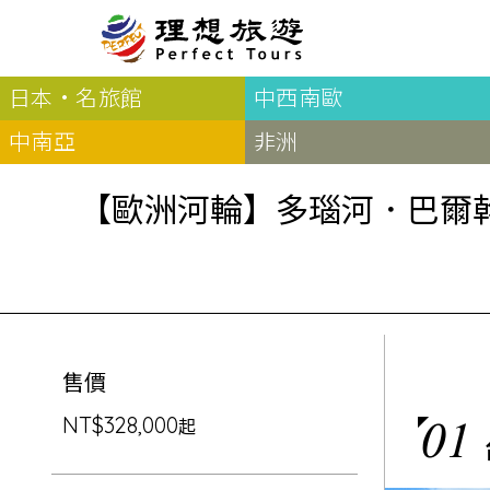
理想旅遊-【歐洲河輪】多瑙河．巴爾幹半島六國14日多瑙河．巴爾幹半島六國14日（德國帕紹登船）VIVA Two 美好河輪
日本·名旅館
中西南歐
北歐
經典
服務Plus+
表單
極光
羅浮敦群島
挪威
奧入
中南亞
非洲
會員專區
旅客
芬蘭
瑞典
丹麥
冰島
廣島
電子圖書
自帶
【歐洲河輪】多瑙河．巴爾幹
法羅群島
格陵蘭島
日本
優惠券回饋
傳真
北歐５國
四國
意見表抽獎
國外
🍁
東歐
量身訂做
郵輪
🍁
訂單查詢付款
國內
１６湖國家公園
🍁
聯絡我們
巴爾幹半島
🍁
售價
觀光局Taiwan
波蘭‧波羅的海
01
❄️
保加利亞‧羅馬尼亞
NT$328,000
起
日本
捷克
波蘭
匈牙利