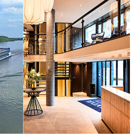
中美５國
祕魯
智利
爾
兩極會
北極
南極
荷美遊輪
卡達
阿拉斯加
極光峽灣
巴拿馬運河
銀海遊輪
大洋遊輪
NCL遊輪
迪士尼遊輪
歐洲河輪