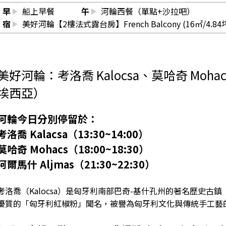
早
船上早餐
午
河輪西餐（單點+沙拉吧）
宿
美好河輪【2樓法式露台房】French Balcony (16㎡/4.84
美好河輪：考洛喬 Kalocsa、莫哈奇 Moha
埃西亞）
河輪今日分別停留於：
考洛喬 Kalacsa（13:30~14:00）
莫哈奇 Mohacs（18:00~18:30）
阿爾馬什 Aljmas（21:30~22:30）
考洛喬（Kalocsa）是匈牙利南部巴奇-基什孔州的著名歷史古鎮（
優質的「匈牙利紅椒粉」聞名，被譽為匈牙利文化與傳統手工藝