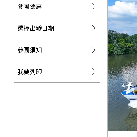
日本
斯洛伐克
克羅埃西亞
參團優惠
斯洛維尼亞
中國
波士尼亞赫塞哥維納
北疆
選擇出發日期
俄羅斯聯邦
韓國
西南歐
首爾
參團須知
荷蘭國王節
楓紅
英愛軍樂節
東南
我要列印
賽普勒斯‧馬爾他
泰國M
天空之城‧愛琴海三島
瑞士觀景火車名峰健行
義大利
西西里島
西班牙
葡萄牙
德國
奧地利
荷蘭
法國
瑞士
英國
愛爾蘭