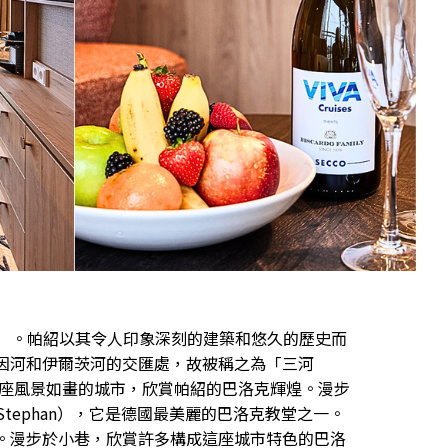
u）。帕紹以其令人印象深刻的建築和悠久的歷史而
因河和伊爾茨河的交匯處，故被稱之為「三河
這座風景如畫的城市，欣賞帕紹的巴洛克輝煌。漫步
Stephan），它是德國最美麗的巴洛克教堂之一。
。漫步於小巷，欣賞許多構成這座城市特色的巴洛