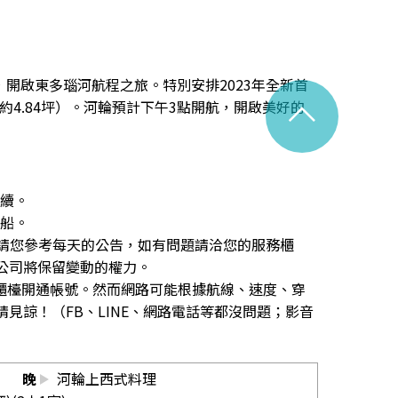
se），開啟東多瑙河航程之旅。特別安排2023年全新首
^
6m²／約4.84坪）。河輪預計下午3點開航，開啟美好的
手續。
下船。
之，請您參考每天的公告，如有問題請洽您的服務櫃
公司將保留變動的權力。
E給櫃檯開通帳號。然而網路可能根據航線、速度、穿
見諒！（FB、LINE、網路電話等都沒問題；影音
晚
河輪上西式料理