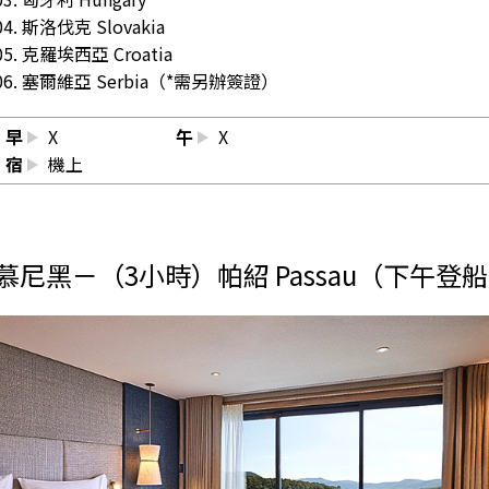
04. 斯洛伐克 Slovakia
05. 克羅埃西亞 Croatia
06. 塞爾維亞 Serbia（*需另辦簽證）
早
X
午
X
宿
機上
慕尼黑－（3小時）帕紹 Passau（下午登船