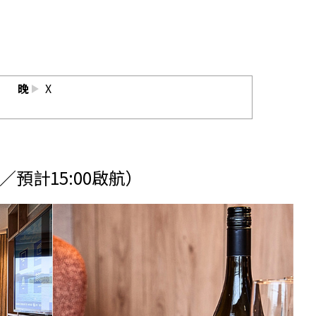
晚
X
／預計15:00啟航）