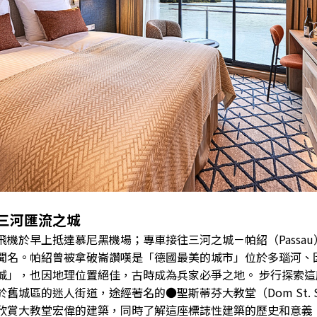
三河匯流之城
飛機於早上抵達慕尼黑機場；專車接往三河之城－帕紹（Passa
聞名。帕紹曾被拿破崙讚嘆是「德國最美的城市」位於多瑙河、
城」，也因地理位置絕佳，古時成為兵家必爭之地。 步行探索
於舊城區的迷人街道，途經著名的●聖斯蒂芬大教堂（Dom St. 
欣賞大教堂宏偉的建築，同時了解這座標誌性建築的歷史和意義