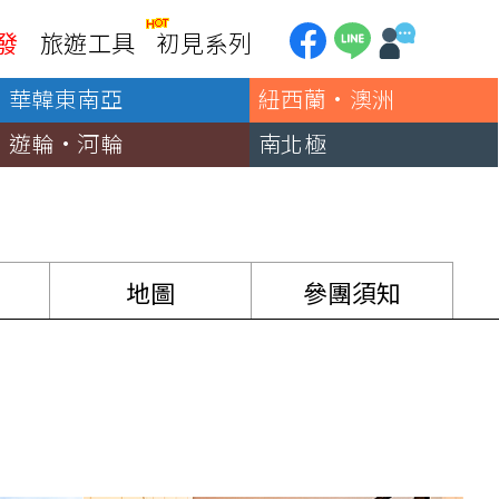
發
旅遊工具
初見系列
華韓東南亞
紐西蘭·澳洲
加拿大
銀行優惠
黃刀鎮極光
遊輪·河輪
南北極
第一銀行刷卡回饋
加東賞楓
聯邦銀行刷卡回饋
加西大環線
國泰世華刷卡回饋
加拿大東西岸全覽
台新銀行3期
美國
地圖
參團須知
中國信託3期/6期
美西國家公園
威
美東紐奧良
企業專區
兆豐商銀
中南美
巴西嘉年華
🗿復活節島
天空之鏡-玻利維亞