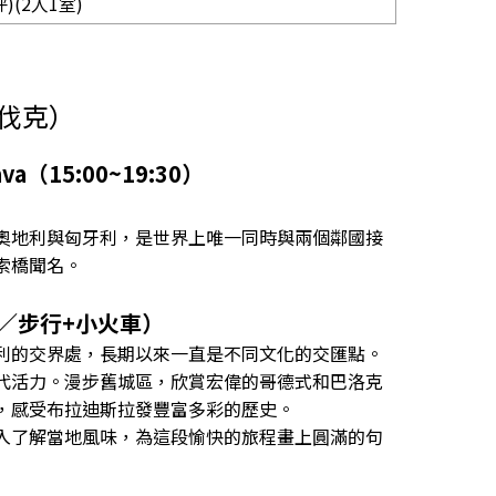
坪)(2人1室)
洛伐克）
（15:00~19:30）
奧地利與匈牙利，是世界上唯一同時與兩個鄰國接
索橋聞名。
／步行+小火車）
利的交界處，長期以來一直是不同文化的交匯點。
代活力。漫步舊城區，欣賞宏偉的哥德式和巴洛克
，感受布拉迪斯拉發豐富多彩的歷史。
，深入了解當地風味，為這段愉快的旅程畫上圓滿的句