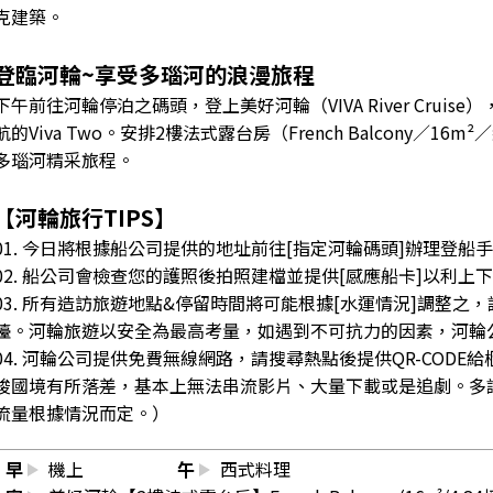
克建築。
登臨河輪~享受多瑙河的浪漫旅程
下午前往河輪停泊之碼頭，登上美好河輪（VIVA River Crui
航的Viva Two。安排2樓法式露台房（French Balcony／1
多瑙河精采旅程。
【河輪旅行TIPS】
01. 今日將根據船公司提供的地址前往[指定河輪碼頭]辦理登船
02. 船公司會檢查您的護照後拍照建檔並提供[感應船卡]以利上
03. 所有造訪旅遊地點&停留時間將可能根據[水運情況]調整
檯。河輪旅遊以安全為最高考量，如遇到不可抗力的因素，河輪
04. 河輪公司提供免費無線網路，請搜尋熱點後提供QR-COD
梭國境有所落差，基本上無法串流影片、大量下載或是追劇。多請
流量根據情況而定。）
早
機上
午
西式料理