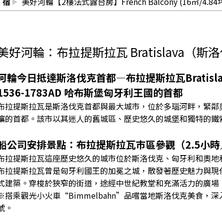
宿
美好河輪【2樓法式露台房】French Balcony (16㎡/4.84
美好河輪：布拉提斯拉瓦 Bratislava（斯
河輪今日抵達斯洛伐克首都—布拉提斯拉瓦Bratislava
1536-1783AD 哈布斯堡匈牙利王國的首都
布拉提斯拉瓦是斯洛伐克首都與最大城市，位於多瑙河畔，緊鄰
壤的首都。該市以其迷人的舊城區、歷史悠久的城堡和獨特的鐵
船公司安排景點：布拉提斯拉瓦巿區參觀（2.5小時
布拉提斯拉瓦這座歷史悠久的城市位於斯洛伐克、匈牙利和奧地
布拉提斯拉瓦曾是匈牙利國王的加冕之城，散發著歷史魅力與現
式建築。穿梭於狹窄的街道，途經中世紀教堂和充滿活力的廣場
※搭乘觀光小火車“Bimmelbahn”品嚐當地斯洛伐克美食
號。