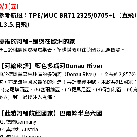
9/3(五)
參考航班：TPE/MUC BR71 2325/0705+1
1.3.5.日飛）
優雅的河輪~是您在歐洲的家
今日於桃園國際機場集合，準備搭機飛往德國慕尼黑機場。
【河輪密語】藍色多瑙河Donau River
源於德國黑森林地區的多瑙河（Donau River），全長約2,
道，亦是流經國家最多的河流！共計流經中歐、東歐共9個國家：(1)
(5)克羅埃西亞、(6)塞爾維亞、(7)羅馬尼亞、(8)保加利亞、(9)
邊界）等，最後注入黑海。
【此趟河輪航經國家】巴爾幹半島六國
01. 德國Germany
02. 奧地利 Austria
03. 匈牙利 Hungary