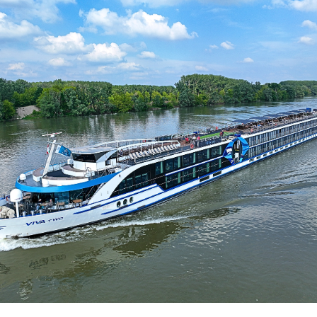
環航
印度
斯里蘭卡
不丹‧大吉嶺‧喀什米
青藏鐵路
中東
海灣５國
‧華城
土耳其
雪嶽南怡島
沙烏地阿拉伯
阿曼
亞
科威特
巴林
iniTour
富國島
澳洲
紐西蘭
大溪地