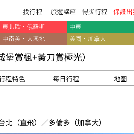
極光獵人飛黃刀，感受秋季極光震撼。賞楓+賞極光的雙重夢幻旅程，為您珍藏最美回憶。
找行程
旅遊講座
得獎行程
保證出
東北歐·俄羅斯
中東
日本
非洲
下載
出國資訊
瀨溪
南紀熊野古道
中非９國
中南美·大溪地
美國·加拿大
服務確認單
護照申辦
‧四國
北陸
西非１８國
護照切結書
各國簽證
城堡賞楓+黃刀賞極光）
南非６國＋香草５國
名旅館
刷卡單
匯率查詢
印度洋香草５國
山陽
新潟‧谷川
旅遊定型化契約
全球天氣
動物大遷徙
北海道
🍁北關東
行程特色
每日行程
地圖
國外旅遊定型化契約
航班查詢
馬達加斯加
模里西斯
新潟‧谷川
🍁四國山陽
旅遊定型化契約
各國電壓
肯亞
納米比亞
辛巴
伊豆‧演歌天后演唱會
駐台觀光單位
利比亞
摩洛哥
埃及
京都奈良犬山
國外旅遊警示
突尼西亞
塞內加爾
札幌雪祭
🧧山口縣
台北（直飛）／多倫多（加拿大）
中南亞
頂級飛鳥-花火節
中亞５國