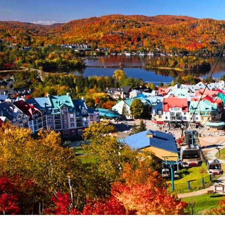
環航
印度
斯里蘭卡
不丹‧大吉嶺‧喀什米
青藏鐵路
中東
海灣５國
‧華城
土耳其
雪嶽南怡島
沙烏地阿拉伯
阿曼
亞
科威特
巴林
iniTour
富國島
澳洲
紐西蘭
大溪地