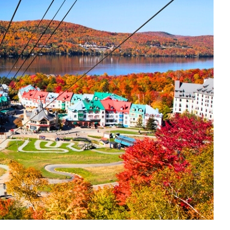
中美５國
祕魯
智利
爾
兩極會
北極
南極
荷美遊輪
卡達
阿拉斯加
極光峽灣
巴拿馬運河
銀海遊輪
大洋遊輪
NCL遊輪
迪士尼遊輪
歐洲河輪