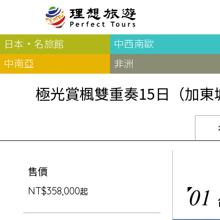
理想旅遊-極光賞楓雙重奏15日（加東城堡賞楓+黃刀賞極光）奢華加東15日，入住五晚費爾蒙城堡，雙遊船深度賞楓。再當
日本·名旅館
中西南歐
北歐
經典
服務Plus+
表單
極光
羅浮敦群島
挪威
奧入
中南亞
非洲
會員專區
旅客
芬蘭
瑞典
丹麥
冰島
廣島
電子圖書
自帶
極光賞楓雙重奏15日（加東
法羅群島
格陵蘭島
日本
優惠券回饋
傳真
北歐５國
四國
意見表抽獎
國外
🍁
東歐
量身訂做
郵輪
🍁
訂單查詢付款
國內
１６湖國家公園
🍁
聯絡我們
巴爾幹半島
🍁
售價
觀光局Taiwan
波蘭‧波羅的海
01
❄️
保加利亞‧羅馬尼亞
NT$358,000
起
日本
捷克
波蘭
匈牙利