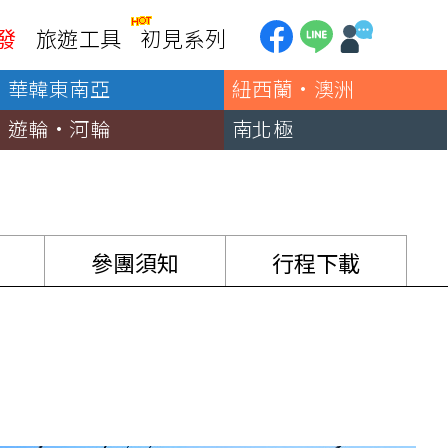
發
旅遊工具
初見系列
華韓東南亞
紐西蘭·澳洲
加拿大
銀行優惠
黃刀鎮極光
遊輪·河輪
南北極
第一銀行刷卡回饋
加東賞楓
聯邦銀行刷卡回饋
加西大環線
國泰世華刷卡回饋
加拿大東西岸全覽
台新銀行3期
美國
參團須知
行程下載
中國信託3期/6期
美西國家公園
威
美東紐奧良
企業專區
兆豐商銀
中南美
巴西嘉年華
🗿復活節島
天空之鏡-玻利維亞