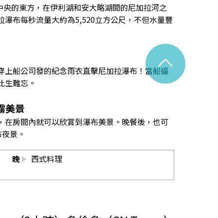
北美洲中央的東方，在伊利湖和安大略湖間的尼加拉河之
瀑布每秒流量大約為5,520立方公尺，不但水量豐
^
ises），穿上船公司發的紀念雨衣直擊尼加拉瀑布！當船逼
此生難忘。
霧美景
，在房間內就可以欣賞到瀑布美景。晚餐後，也可
布夜景。
晚
西式料理