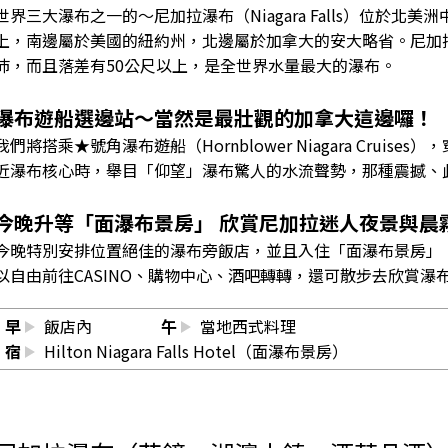
世界三大瀑布之一的～尼加拉瀑布（Niagara Falls）位於
上，南邊屬於美國的紐約州，北邊屬於加拿大的安大略省。尼加拉
沛，而且落差有50公尺以上，是全世界水量最大的瀑布。
瀑布遊船選邊站〜當然是最壯觀的加拿大這邊囉！
我們將搭乘★號角瀑布遊船（Hornblower Niagara Cru
近瀑布核心時，舉目「仰望」瀑布驚人的水流聲勢，那種震撼、
今晚升等「面瀑布景房」 欣賞尼加拉迷人夜景與晨
今晚特別安排位置絕佳的瀑布旁飯店，並且入住「面瀑布景房」
以自由前往CASINO、購物中心、酒吧轉轉，還可散步去欣賞瀑
早
飯店內
午
當地西式料理
宿
Hilton Niagara Falls Hotel（面瀑布景房）