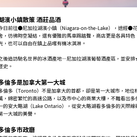
湖濱小鎮散策 酒莊品酒
今日前往●尼加拉湖濱小鎮（Niagara-on-the-Lake）
舍，彷彿時空凝結，還有優雅的馬車踢踏聲，商店更是各具特色
光，也可以自由在鎮上品嚐有機冰淇淋。
之後造訪馳名世界的冰酒產地—尼加拉湖濱葡萄酒產區，並安排
歷史。
多倫多是加拿大第一大城
多倫多（Toronto）不是加拿大的首都，卻是第一大城市，地
萬，綿密繁忙的高速公路，以及市中心的商業大樓，不難看出多
一的安大略湖（Lake Ontario），從安大略湖看多倫多的天際
第一大城的美譽。
多倫多市政廳