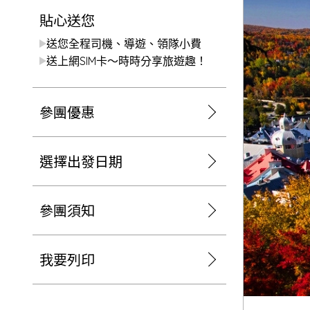
日本
斯洛伐克
克羅埃西亞
貼心送您
斯洛維尼亞
中國
波士尼亞赫塞哥維納
送您全程司機、導遊、領隊小費
北疆
送上網SIM卡～時時分享旅遊趣！
俄羅斯聯邦
韓國
西南歐
首爾
參團優惠
荷蘭國王節
楓紅
英愛軍樂節
東南
選擇出發日期
賽普勒斯‧馬爾他
泰國M
天空之城‧愛琴海三島
瑞士觀景火車名峰健行
參團須知
義大利
西西里島
西班牙
葡萄牙
德國
奧地利
我要列印
荷蘭
法國
瑞士
英國
愛爾蘭