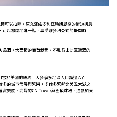
，途經●花鐘可以拍照。這充滿維多利亞時期風格的街道與房
，可以悠閒地逛一逛，享受維多利亞式的優閒時
★品酒。大面積的葡萄栽種，不難看出此區釀酒的
位相當於美國的紐約。大多倫多地區人口超過六百
倫多的城市發展與繁榮。多倫多緊鄰北美五大湖之
線確實美麗，高聳的CN Tower與圓頂球場，造就加東