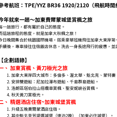
參考航班：TPE/YYZ BR36 1920/2120（飛航時
今年就來一趟～加東費爾蒙城堡賞楓之旅
每一趟旅行，都有屬於自己的態度。
而這趟旅程的態度，就是加拿大秋楓之旅！
今日晚間集合於桃園國際機場，搭乘豪華班機飛往加拿大東岸第一大
手續後，專車接往住宿飯店休息，洗去一身長途飛行的疲憊，並
【企劃語錄】
一、 加東賞楓、黃刀極光之旅
1. 加拿大東岸四大城市：多倫多、渥太華、魁北克、蒙特婁
2. 安排雙遊船：尼加拉瀑布遊船、千島群島遊船。
3. 洛朗區塔伯拉山搭纜車賞楓、聖安妮峽谷賞楓。
4. 秋天黃刀賞極光。
二、 精選酒店住宿~加東城堡賞楓
1. 升級五晚費爾蒙酒店住宿。
2. 其中魁北克芳堤娜城堡（連泊2晚）（加東必住城堡）。