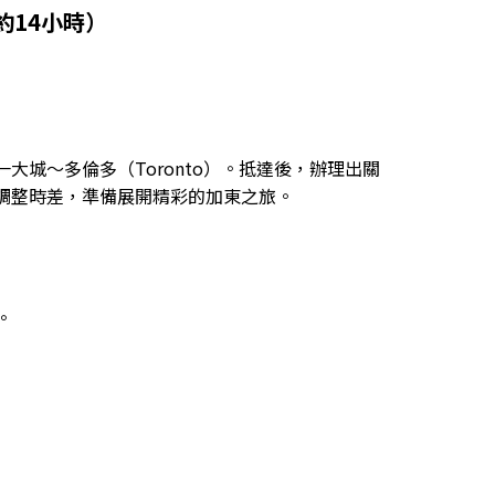
間約14小時）
城～多倫多（Toronto）。抵達後，辦理出關
調整時差，準備展開精彩的加東之旅。
。