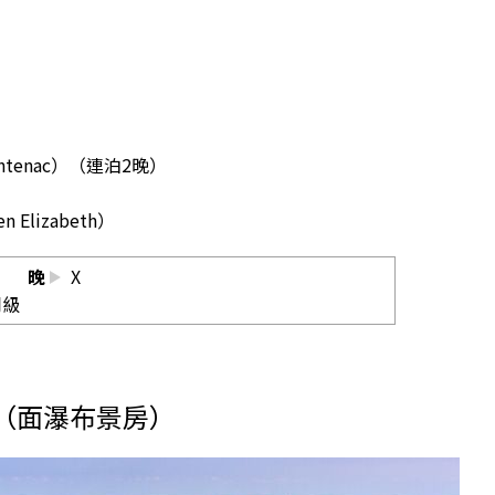
ontenac）（連泊2晚）
Elizabeth）
晚
X
或同級
（面瀑布景房）