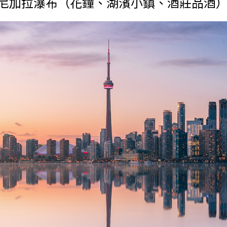
尼加拉瀑布（花鐘、湖濱小鎮、酒莊品酒）－（