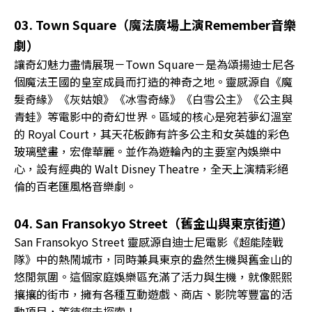
03. Town Square（魔法廣場上演Remember音樂
劇）
讓奇幻魅力盡情展現－Town Square－是為頌揚迪士尼各
個魔法王國的皇室成員而打造的神奇之地。靈感源自《魔
髮奇緣》《灰姑娘》《冰雪奇緣》《白雪公主》《公主與
青蛙》等電影中的奇幻世界。區域的核心是宛若夢幻溫室
的 Royal Court，其天花板飾有許多公主和女英雄的彩色
玻璃壁畫，宏偉華麗。並作為遊輪內的主要室內娛樂中
心，設有經典的 Walt Disney Theatre，全天上演精彩絕
倫的百老匯風格音樂劇。
04. San Fransokyo Street（舊金山與東京街道）
San Fransokyo Street 靈感源自迪士尼電影《超能陸戰
隊》中的熱鬧城市，同時兼具東京的盎然生機與舊金山的
悠閒氛圍。這個家庭娛樂區充滿了活力與生機，就像熙熙
攘攘的街市，擁有各種互動遊戲、商店、影院等豐富的活
動項目，等待您去探索！