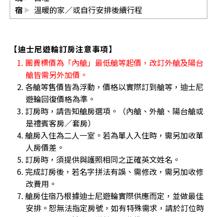
宿
溫暖的家／或自行安排後續行程
【迪士尼遊輪訂房注意事項】
1. 團費標價為「內艙」最低艙等起價，改訂外艙及陽台
艙皆需另外加價。
2. 各艙等售價皆為浮動，價格以實際訂到艙等，迪士尼
遊輪回復價格為準。
3. 訂房時，請告知艙房選項。（內艙、外艙、陽台艙或
是禮賓客房／套房）
4. 艙房入住為二人一室。若為單人入住時，需另加收單
人房價差。
5. 訂房時，須提供與護照相同之正確英文姓名。
6. 完成訂房後，若名字拼法有誤、需修改，需另加收修
改費用。
7. 艙房住宿乃根據迪士尼遊輪實際供應而定，並做最佳
安排。恕無法指定房號，如有特殊需求，請於訂位時