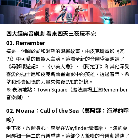
四大經典音樂劇 看來四天三夜玩不完
01. Remember
這是一個關於愛和渴望的溫馨故事，由皮克斯電影《瓦
力》中可愛的機器人主演。這場全新的音樂盛宴邀請了
《尋夢環遊記》、《小美人魚》、《阿拉丁》和其他深受
喜愛的迪士尼和皮克斯動畫電影中的英雄，透過音樂、希
望和珍貴回憶的力量來恢復EVE的記憶。
※ 表演地點：Town Square（魔法廣場上演Remember
音樂劇）。
02. Moana：Call of the Sea（莫阿娜：海洋的呼
喚）
坐下來，放鬆身心，享受在Wayfinder灣海岸，上演的莫
阿娜獨一無二的音樂重述。這部令人驚嘆的音樂劇講述了