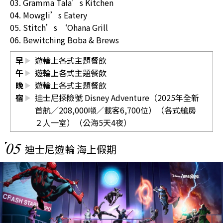
03. Gramma Tala’s Kitchen
04. Mowgli’s Eatery
05. Stitch’s ‘Ohana Grill
06. Bewitching Boba & Brews
早
遊輪上各式主題餐飲
午
遊輪上各式主題餐飲
晚
遊輪上各式主題餐飲
宿
迪士尼探險號 Disney Adventure（2025年全新
首航／208,000噸／載客6,700位）（各式艙房
２人一室）（公海5天4夜）
05
迪士尼遊輪 海上假期