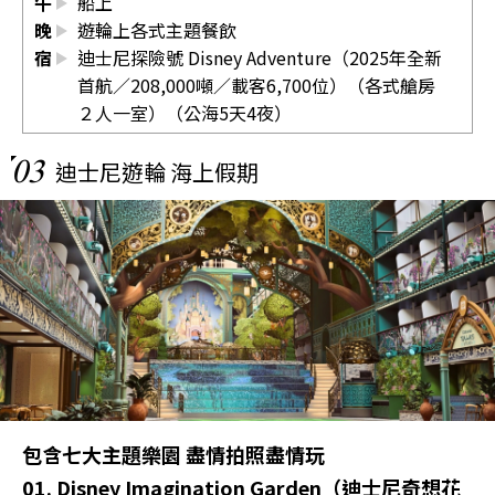
午
船上
晚
遊輪上各式主題餐飲
宿
迪士尼探險號 Disney Adventure（2025年全新
首航／208,000噸／載客6,700位）（各式艙房
２人一室）（公海5天4夜）
03
迪士尼遊輪 海上假期
包含七大主題樂園 盡情拍照盡情玩
01. Disney Imagination Garden（迪士尼奇想花