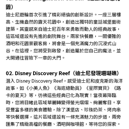
園）
迪士尼遊輪首次引進了精彩絕倫的創新設計。一座三層樓
高、生機盎然的露天花園中，創造出獨特的童話城堡藝術
建築。其靈感來自迪士尼百年來勇敢而動人的經典故事，
這區域還設有先進的劇院舞台，兩家快餐廳，一間優雅的
酒吧和花園景觀客房，將會是一個充滿魔力的沉浸式山
谷。在這裡，您將受到啟發，創造屬於您自己的魔法，並
大開通往冒險下一章的大門。
02. Disney Discovery Reef（迪士尼發現珊瑚礁）
潛入 Disney Discovery Reef，感受迪士尼和皮克斯的海洋
故事，如《小美人魚》《海底總動員》《星際寶貝》《路
卡的夏天》等，彷彿這些經典已化為現實！當夜幕降臨
時，您將目睹此區域華麗轉變得螢光熠熠、絢麗奪目。享
受豐富多樣的美食體驗，除了漢堡店、珍珠奶茶、烤肉串
等快餐選擇，這片區域還設有一條充滿魅力的步道，兩旁
匯集了精緻高檔的餐廳、酒吧與咖啡館，等待您的探索。