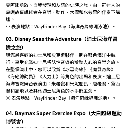
莫阿娜勇敢、自我發現和友誼的史詩之旅，由一群迷人的
島嶼故事講述者在音樂、動作、木偶和水效果的伴奏下講
述。
※ 表演地點：Wayfrinder Bay（海洋奇緣綠洲泳池）。
03. Disney Seas the Adventure（迪士尼海洋冒
險之旅）
與您最喜歡的迪士尼和皮克斯夥伴一起在藍色海洋中航
行，享受充滿迪士尼標誌性音樂的激動人心的音樂之旅。
在整個演出中，您可以欣賞《冰雪奇緣》《魔髮奇緣》
《海底總動員》《大力士》等角色的出場和表演。迪士尼
海洋冒險舞台表演由：米老鼠和米妮船長、唐老鴨、黛西
鴨和高飛以及其他迪士尼角色的水手們主演。
※ 表演地點：Wayfrinder Bay（海洋奇緣綠洲泳池）。
04. Baymax Super Exercise Expo（大白超級運動
博覽會）