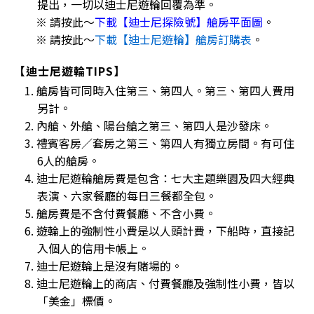
提出，一切以迪士尼遊輪回覆為準。
※ 請按此～
下載【迪士尼探險號】艙房平面圖
。
※ 請按此～
下載【迪士尼遊輪】艙房訂購表
。
【迪士尼遊輪TIPS】
1. 艙房皆可同時入住第三、第四人。第三、第四人費用
另計。
2. 內艙、外艙、陽台艙之第三、第四人是沙發床。
3. 禮賓客房／套房之第三、第四人有獨立房間。有可住
6人的艙房。
4. 迪士尼遊輪艙房費是包含：七大主題樂園及四大經典
表演、六家餐廳的每日三餐都全包。
5. 艙房費是不含付費餐廳、不含小費。
6. 遊輪上的強制性小費是以人頭計費，下船時，直接記
入個人的信用卡帳上。
7. 迪士尼遊輪上是沒有賭場的。
8. 迪士尼遊輪上的商店、付費餐廳及強制性小費，皆以
「美金」標價。