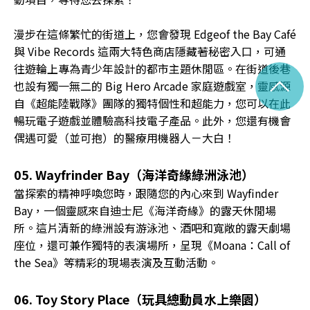
漫步在這條繁忙的街道上，您會發現 Edgeof the Bay Café
與 Vibe Records 這兩大特色商店隱藏著秘密入口，可通
往遊輪上專為青少年設計的都市主題休閒區。在街道後巷
^
也設有獨一無二的 Big Hero Arcade 家庭遊戲室，靈感源
自《超能陸戰隊》團隊的獨特個性和超能力，您可以在此
暢玩電子遊戲並體驗高科技電子產品。此外，您還有機會
偶遇可愛（並可抱）的醫療用機器人－大白！
05. Wayfrinder Bay（海洋奇緣綠洲泳池）
當探索的精神呼喚您時，跟隨您的內心來到 Wayfinder
Bay，一個靈感來自迪士尼《海洋奇緣》的露天休閒場
所。這片清新的綠洲設有游泳池、酒吧和寬敞的露天劇場
座位，還可兼作獨特的表演場所，呈現《Moana：Call of
the Sea》等精彩的現場表演及互動活動。
06. Toy Story Place（玩具總動員水上樂園）