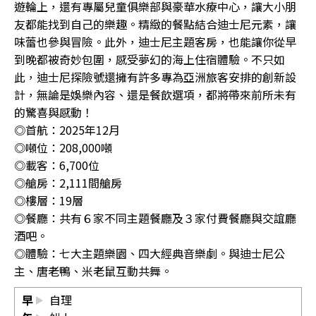
遊輪上，還有專屬兒童俱樂部與豪華水療中心，讓大小朋
友都能找到自己的樂趣。精緻的餐點結合迪士尼元素，讓
味蕾也參與冒險。此外，迪士尼主題客房，也能讓你從早
到晚都被奇妙包圍，感受夢幻的海上住宿體驗。不只如
此，迪士尼探險號還擁有許多專為亞洲旅客安排的創新設
計，無論是娛樂內容、還是餐飲選項，都將帶來前所未有
的驚喜與感動！
◎首航：2025年12月
◎噸位：208,000噸
◎載客：6,700位
◎艙房：2,111間艙房
◎樓層：19層
◎餐廳：共有６家不同主題餐廳及３家付費餐廳與交誼廳
酒吧。
◎體驗：七大主題樂園、四大經典音樂劇。與迪士尼公
主、唐老鴨、米老鼠互動共舞。
早
自理