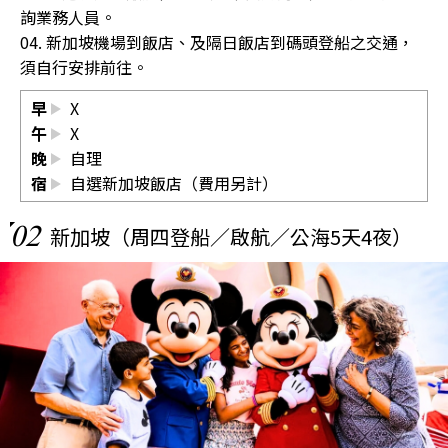
詢業務人員。
04. 新加坡機場到飯店、及隔日飯店到碼頭登船之交通，
須自行安排前往。
早
X
午
X
晚
自理
宿
自選新加坡飯店（費用另計）
02
新加坡（周四登船／啟航／公海5天4夜）