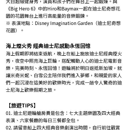
大白超級健身秀，演員和孩子們在舞台上一起鍛煉。與
《Big Hero 6》中的Hiro和Baymax一起在迪士尼奇想花
園的花園舞台上進行高能量的音樂鍛鍊。
※ 表演地點：Disney Imagination Garden（迪士尼奇想
花園）。
海上煙火秀 經典迪士尼感動永恆回憶
海上假期即將結束返航，晚上在船上施放迪士尼經典煙火
秀，夜空中照亮海上巨輪，搭配觸動人心的迪士尼電影音
樂，完美時刻、永恆回憶！遊輪將於明日返抵新加坡，就
讓米奇米妮、白雪公主陪伴我們進入夢鄉，和親愛的家人
們一起沉浸在這美好的歡樂時光，完成一趟令人驚奇的迪
士尼海上歡樂假期之旅。
【旅遊TIPS】
01. 迪士尼遊輪艙房費是包含：七大主題樂園及四大經典
表演、六家餐廳的每日三餐都全包。
02. 請留意船上四大經典音樂劇演出時間，自行前往觀賞