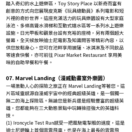
踏入奇幻的水上遊樂區，Toy Story Place 以新奇而富有
創意的方式向您展現皮克斯《玩具總動員》系列電影和短
片裡的奇妙世界。這座充滿活力的玩具樂園設有大型家庭
泳池、多條高聳水滑梯和互動式嬉水區等一系列水上遊樂
設施。日光甲板和觀景台設有充裕的座椅，另有兩個超大
螢幕，全天候放映迪士尼電影及知識問答等精彩內容，以
供您放鬆身心。您可在池畔享用披薩、冰淇淋及不同飲品
等速食快餐，亦可前往 Pixar Market Restaurant 享用美
味的自助早餐和午餐。
07. Marvel Landing（漫威動畫室外樂園）
一場激動人心的探險之旅正在 Marvel Landing等著您。這
片區域靈感源自漫威宇宙中的經典超級英雄，是一個獨一
無二的海上探險區。無論您是新兵還是經驗豐富的超級英
雄，您都能夠在三大動態景點中玩轉操控強大的英雄科
技。
(1) Ironcycle Test Run感受一把風馳電掣般的速度，這是
迪士尼遊輪上首個雲霄飛車，也是在海上最長的雲霄飛