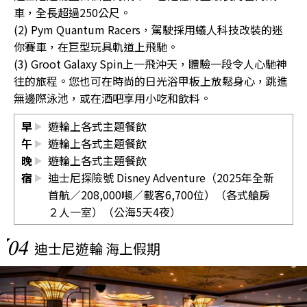
車，全長超過250公尺。
(2) Pym Quantum Racers，駕駛採用蟻人科技改裝的迷
你賽車，在巨型玩具軌道上飛馳。
(3) Groot Galaxy Spin上一飛沖天，體驗一段令人心馳神
往的旅程。您也可在時尚的日光浴甲板上放鬆身心，跳進
無邊際泳池，或在酒吧享用小吃和飲料。
早
遊輪上各式主題餐飲
午
遊輪上各式主題餐飲
晚
遊輪上各式主題餐飲
宿
迪士尼探險號 Disney Adventure（2025年全新
首航／208,000噸／載客6,700位）（各式艙房
２人一室）（公海5天4夜）
04
迪士尼遊輪 海上假期