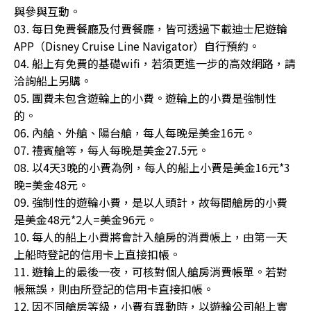
與參與互動。
03. 每日免費餐廳及付費餐廳，皆可透過下載迪士尼遊輪
APP（Disney Cruise Line Navigator）自行預約。
04. 船上有免費的基礎wifi，若須更進一步的高效網路，請
洽詢船上另購。
05. 團費未包含遊輪上的小費。遊輪上的小費是強制性
的。
06. 內艙、外艙、陽台艙，每人每晚是美金16元。
07. 禮賓艙等，每人每晚是美金27.5元。
08. 以4天3晚的小費為例，每人的船上小費是美金16元*3
晚=美金48元。
09. 強制性的遊輪小費，是以人頭計，故每間艙房的小費
是美金48元*2人=美金96元。
10. 每人的船上小費將會計入艙房的消費帳上，由第一天
上船時登記的信用卡上直接扣帳。
11. 遊輪上的最後一夜，可核對個人艙房消費帳單。若對
帳無誤，則由所登記的信用卡直接扣帳。
12. 因不同艙房等級，小費有異動時，以遊輪公司船上實