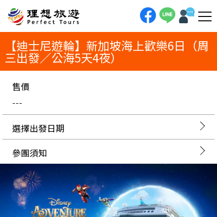
理想旅遊-【迪士尼遊輪】新加坡海上歡樂6日（周三出發／公海5天4夜）【2025亞洲首航】迪士尼探險號遊輪6日（海上5天4
夜）！新加坡出發，體驗海上首座迪士尼主題樂園。深度玩遍七大主題區域，包含漫威雲霄飛車與玩具總動員水樂園。欣賞經典
海上煙火與音樂劇，實現您的終極迪士尼魔法之旅。
【迪士尼遊輪】新加坡海上歡樂6日（周
三出發／公海5天4夜）
售價
---
選擇出發日期
參團須知