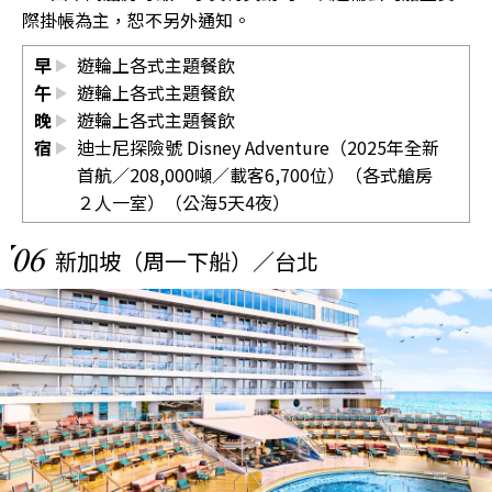
際掛帳為主，恕不另外通知。
早
遊輪上各式主題餐飲
午
遊輪上各式主題餐飲
晚
遊輪上各式主題餐飲
宿
迪士尼探險號 Disney Adventure（2025年全新
首航／208,000噸／載客6,700位）（各式艙房
２人一室）（公海5天4夜）
06
新加坡（周一下船）／台北