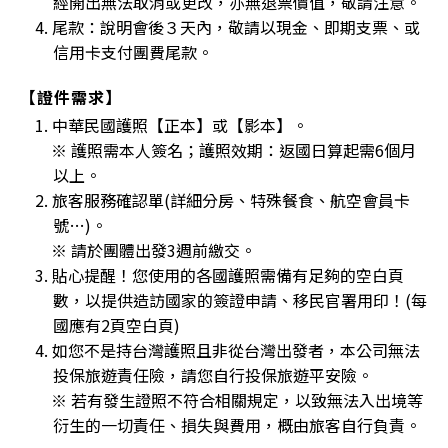
經開出無法取消或更改，亦無退票價值，敬請注意。
4. 尾款：說明會後３天內，敬請以現金、即期支票、或
信用卡支付團費尾款。
【證件需求】
1. 中華民國護照【正本】或【影本】。
※ 護照需本人簽名；護照效期：返國日算起需6個月
以上。
2. 旅客服務確認單(詳細分房、特殊餐食、航空會員卡
號…)。
※ 請於團體出發3週前繳交。
3. 貼心提醒！您使用的各國護照需備有足夠的空白頁
數，以提供造訪國家的簽證申請、移民官署用印！(每
國應有2頁空白頁)
4. 如您不是持台灣護照且非從台灣出發者，本公司無法
投保旅遊責任險，請您自行投保旅遊平安險。
※ 若有發生證照不符合相關規定，以致無法入出境等
衍生的一切責任、損失與費用，概由旅客自行負責。