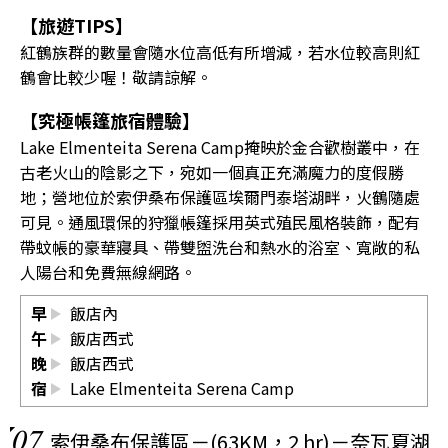
【旅遊TIPS】
紅鶴族群的數量會隨水位高低有所增減，若水位較高則紅
鶴會比較少喔！敬請諒解。
【究極帳篷旅宿體驗】
Lake Elmenteita Serena Camp掩映於金合歡樹叢中，在
古老火山的陰影之下，宛如一個真正充滿魔力的度假勝
地；營地位於索伊桑布保護區埃爾門泰塔湖畔，火鶴隨處
可見。通風環保的狩獵帳篷採用英式殖民風格裝飾，配有
帶蚊帳的豪華寢具、帶雙盥洗台和熱水的浴室、寬敞的私
人陽台和免費無線網路。
早
飯店內
午
飯店西式
晚
飯店西式
宿
Lake Elmenteita Serena Camp
07
索伊桑布保護區－(63KM，2 hr)－奈瓦夏湖