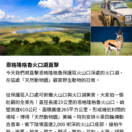
恩格隆格魯火口湖直擊
今天我們將直擊恩格隆格魯保護區火山口深處的火口湖，
在這處「天然動物園」觀賞野生動物的日常。
從保護區入口處可俯瞰火山口與火口湖美景，大家拍一張
壯觀的全景先！直徑長達23公里的恩格隆格魯火山口，峭
壁高達610公尺、面積廣達265平方公里，形成幾近封閉的
場域，博得「天然動物園」美稱。特別安排※乘四輪傳動
吉普車，衝下陡坡直達2,000 呎深的火山口底部，搶拍牛
羚、斑馬、羚羊、犀牛、獅子、獵豹、花豹、土狼、胡狼