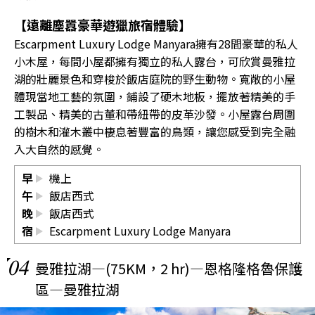
【遠離塵囂豪華遊獵旅宿體驗】
Escarpment Luxury Lodge Manyara擁有28間豪華的私人
小木屋，每間小屋都擁有獨立的私人露台，可欣賞曼雅拉
湖的壯麗景色和穿梭於飯店庭院的野生動物。寬敞的小屋
體現當地工藝的氛圍，鋪設了硬木地板，擺放著精美的手
工製品、精美的古董和帶紐帶的皮革沙發。小屋露台周圍
的樹木和灌木叢中棲息著豐富的鳥類，讓您感受到完全融
入大自然的感覺。
早
機上
午
飯店西式
晚
飯店西式
宿
Escarpment Luxury Lodge Manyara
04
曼雅拉湖—(75KM，2 hr)—恩格隆格魯保護
區—曼雅拉湖