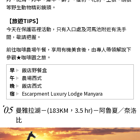
等野生動物精彩鏡頭。
【旅遊TIPS】
今天在保護區裡活動，只有入口處及河馬池附近有洗手
間，敬請把握。
前往咖啡農場午餐，享用有機美食後，由專人帶領解說下
參觀★咖啡園之旅。
早
飯店野餐盒
午
農場西式
晚
飯店西式
宿
Escarpment Luxury Lodge Manyara
05
曼雅拉湖－(183KM，3.5 hr)－阿魯夏／奈洛
比