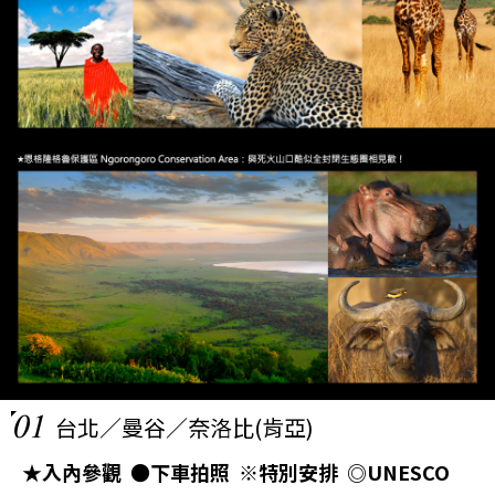
01
台北／曼谷／奈洛比(肯亞)
★入內參觀 ●下車拍照 ※特別安排 ◎UNESCO