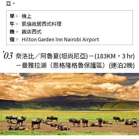
亞。
早
機上
午
凱倫故居西式料理
晚
飯店西式
宿
Hilton Garden Inn Nairobi Airport
03
奈洛比／阿魯夏(坦尚尼亞)－(183KM，3 hr)
－曼雅拉湖（恩格隆格魯保護區）(連泊2晚)