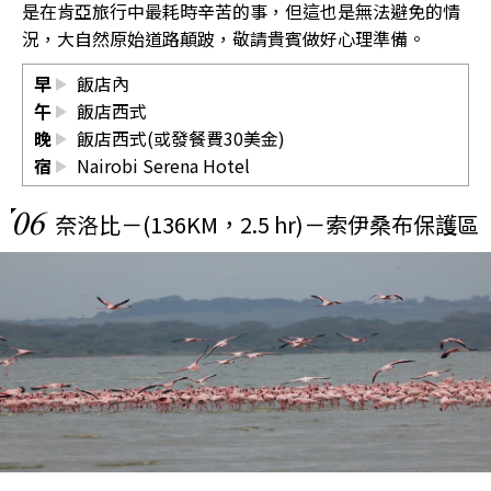
是在肯亞旅行中最耗時辛苦的事，但這也是無法避免的情
況，大自然原始道路顛跛，敬請貴賓做好心理準備。
早
飯店內
午
飯店西式
晚
飯店西式(或發餐費30美金)
宿
Nairobi Serena Hotel
06
奈洛比－(136KM，2.5 hr)－索伊桑布保護區