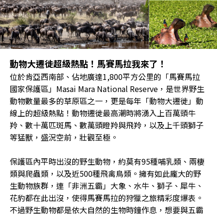
動物大遷徙超級熱點！馬賽馬拉我來了！
位於肯亞西南部、佔地廣達1,800平方公里的「馬賽馬拉
國家保護區」Masai Mara National Reserve，是世界野生
動物數量最多的草原區之一，更是每年「動物大遷徙」動
線上的超級熱點！動物遷徙最高潮時將湧入上百萬頭牛
羚、數十萬匹斑馬、數萬頭瞪羚與飛羚，以及上千頭獅子
等猛獸，盛況空前，壯觀至極。
保護區內平時出沒的野生動物，約莫有95種哺乳類、兩棲
類與爬蟲類，以及近500種飛禽鳥類。擁有如此龐大的野
生動物族群，連「非洲五霸」大象、水牛、獅子、犀牛、
花豹都在此出沒，使得馬賽馬拉的狩獵之旅精彩度爆表。
不過野生動物都是依大自然的生物時鐘作息，想要與五霸