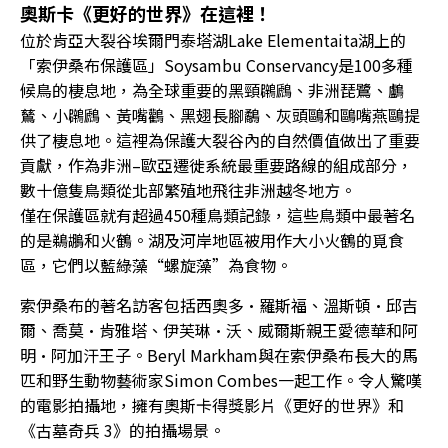
奧斯卡《更好的世界》在這裡！
位於肯亞大裂谷埃爾門泰塔湖Lake Elementaita湖上的
「索伊桑布保護區」Soysambu Conservancy是100多種
候鳥的棲息地，為全球重要的黑頸鸊鷉、非洲琵鷺、鸕
鶿、小鸊鷉、黃嘴鸛、黑翅長腳鷸、灰頭鷗和鷗嘴燕鷗提
供了棲息地。這裡為保護大裂谷內的自然價值做出了重要
貢獻，作為非洲–歐亞遷徙系統最重要路線的組成部分，
數十億隻鳥類從北部繁殖地飛往非洲越冬地方。
僅在保護區就有超過450種鳥類記錄，這些鳥類中最著名
的是鵜鶘和火鶴。湖及河岸地區被用作大小火鶴的覓食
區，它們以藍綠藻“螺旋藻”為食物。
索伊桑布的著名訪客包括西奧多·羅斯福、溫斯頓·邱吉
爾、喬莫·肯雅塔、伊芙琳·沃、威爾斯親王愛德華和阿
明·阿加汗王子。Beryl Markham與在索伊桑布長大的馬
匹和野生動物藝術家Simon Combes一起工作。令人驚嘆
的電影拍攝地，擁有奧斯卡得獎影片《更好的世界》和
《古墓奇兵 3》的拍攝場景。