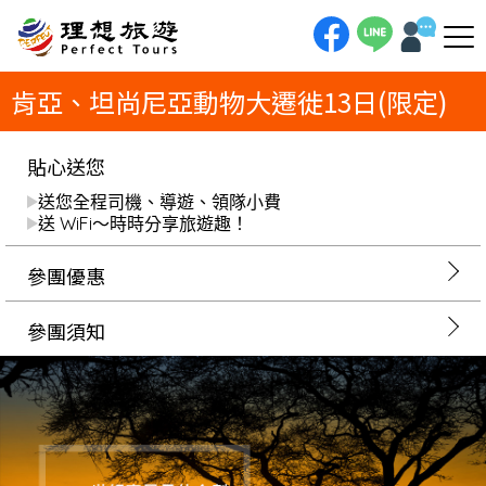
理想旅遊-肯亞、坦尚尼亞動物大遷徙13日(限定)一生一次，親睹地球上最壯麗的生命史詩！13日肯亞、坦尚尼亞之旅，將帶您
直擊「動物大遷徙」的震撼核心。我們特別安排在馬賽馬拉連泊四晚，守候百萬牛羚穿越馬拉河「天國之渡」的驚心動魄。旅程
更將深入坦尚尼亞的恩格隆格魯火山口，在世界第八大奇景中，見證最原始的野性呼喚。
肯亞、坦尚尼亞動物大遷徙13日(限定)
貼心送您
送您全程司機、導遊、領隊小費
送 WiFi～時時分享旅遊趣！
參團優惠
參團須知