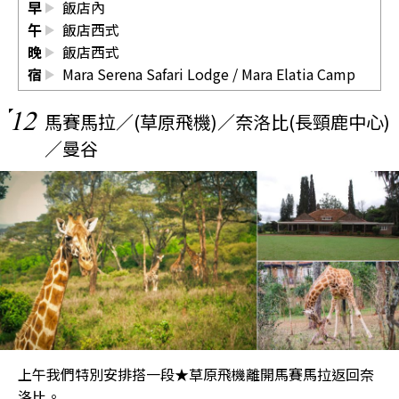
早
飯店內
午
飯店西式
晚
飯店西式
宿
Mara Serena Safari Lodge
/
Mara Elatia Camp
12
馬賽馬拉／(草原飛機)／奈洛比(長頸鹿中心)
／曼谷
上午我們特別安排搭一段★草原飛機離開馬賽馬拉返回奈
洛比。