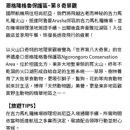
恩格隆格魯保護區~第８奇景觀
國際航機飛往坦尚尼亞，我們將飛越古老而神秘的吉力馬
札羅火山，抵達阿魯夏Arusha郊區的吉力馬札羅機場，並
在機場辦理落地簽證手續。出關後直奔曼雅拉湖區！入住
飯店並享用午餐，恢復長途夜飛行的疲累！
以火山口奇特的地理景觀被譽為「世界第八大奇景」的世
界遺產◎恩格隆格魯保護區Ngorongoro Conservation
Area，位於坦國北方、東非大地塹東側的死火山，終年不
乾涸的火口湖形成自給自足的生態系統──草原、樹林養
育了大批草食動物，更吸引獅子、鬣狗、花豹等肉食動物
前來討生活，博得「天然動物園」美譽，更是東非地區觀
賞野生動物的精華地區之一。
【旅遊TIPS】
在吉力馬札羅機場辦理坦尚尼亞入境通關手續，所需時間
依當時抵達航班之多寡而決定，敬請配合領隊行動並耐心
等候。