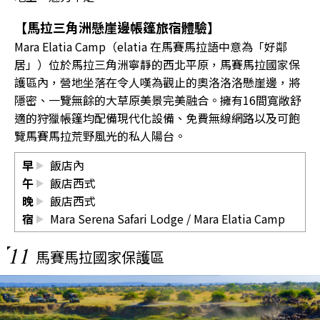
【馬拉三角洲懸崖邊帳篷旅宿體驗】
Mara Elatia Camp（elatia 在馬賽馬拉語中意為「好鄰
居」）位於馬拉三角洲寧靜的西北平原，馬賽馬拉國家保
護區內，營地坐落在令人嘆為觀止的奧洛洛洛懸崖邊，將
隱密、一覽無餘的大草原美景完美融合。擁有16間寬敞舒
適的狩獵帳篷均配備現代化設備、免費無線網路以及可飽
覽馬賽馬拉荒野風光的私人陽台。
早
飯店內
午
飯店西式
晚
飯店西式
宿
Mara Serena Safari Lodge
/
Mara Elatia Camp
11
馬賽馬拉國家保護區