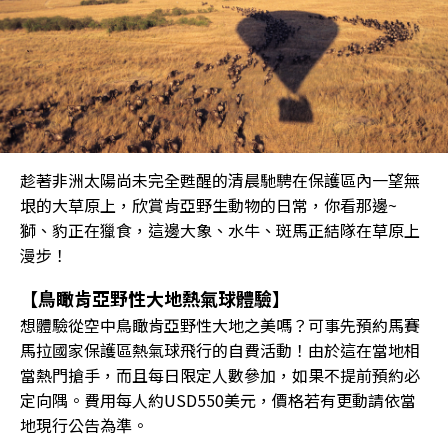
趁著非洲太陽尚未完全甦醒的清晨馳騁在保護區內一望無
垠的大草原上，欣賞肯亞野生動物的日常，你看那邊~
獅、豹正在獵食，這邊大象、水牛、斑馬正結隊在草原上
漫步！
【鳥瞰肯亞野性大地熱氣球體驗】
想體驗從空中鳥瞰肯亞野性大地之美嗎？可事先預約馬賽
馬拉國家保護區熱氣球飛行的自費活動！由於這在當地相
當熱門搶手，而且每日限定人數參加，如果不提前預約必
定向隅。費用每人約USD550美元，價格若有更動請依當
地現行公告為準。