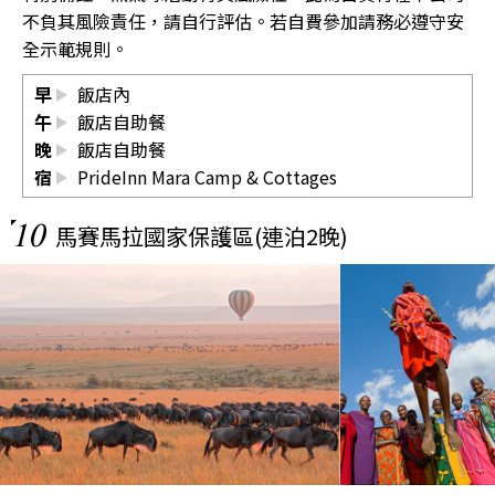
不負其風險責任，請自行評估。若自費參加請務必遵守安
全示範規則。
早
飯店內
午
飯店自助餐
晚
飯店自助餐
宿
PrideInn Mara Camp & Cottages
10
馬賽馬拉國家保護區(連泊2晚)