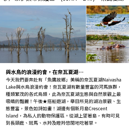
與水鳥的浪漫約會，在奈瓦夏湖…
今天我們要奔赴有「魚鷹故鄉」美稱的奈瓦夏湖Naivasha
Lake與水鳥浪漫約會！奈瓦夏湖有數量豐富的河馬族群，
種類繁茂的各式鳥類，此為奈瓦夏湖生態與自然景觀上最
吸晴的豔麗！午後★搭船遊湖，舉目所見的湖泊景觀、生
態豐富，景色如詩如畫！湖邊有個新月島Crescent
Island，為私人的動物保護區。從湖上望著島，有時可見
到長頸鹿、斑馬、水羚及瞪羚悠閒地吃著草。