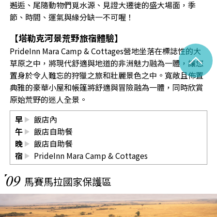
邂逅、尾隨動物們覓水源、見證大遷徙的盛大場面，季
節、時間、運氣與緣分缺一不可喔！
【塔勒克河景荒野旅宿體驗】
PrideInn Mara Camp & Cottages營地坐落在標誌性的大
^
草原之中，將現代舒適與地道的非洲魅力融為一體，讓您
置身於令人難忘的狩獵之旅和壯麗景色之中。寬敞且佈置
典雅的豪華小屋和帳篷將舒適與冒險融為一體，同時欣賞
原始荒野的迷人全景。
早
飯店內
午
飯店自助餐
晚
飯店自助餐
宿
PrideInn Mara Camp & Cottages
09
馬賽馬拉國家保護區