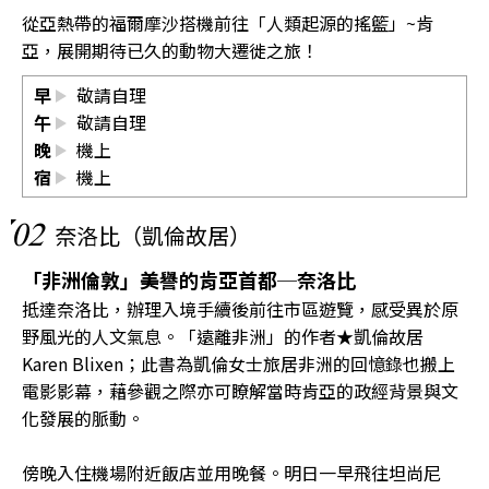
從亞熱帶的福爾摩沙搭機前往「人類起源的搖籃」~肯
亞，展開期待已久的動物大遷徙之旅！
早
敬請自理
午
敬請自理
晚
機上
宿
機上
02
奈洛比（凱倫故居）
「非洲倫敦」美譽的肯亞首都─奈洛比
抵達奈洛比，辦理入境手續後前往市區遊覽，感受異於原
野風光的人文氣息。「遠離非洲」的作者★凱倫故居
Karen Blixen；此書為凱倫女士旅居非洲的回憶錄也搬上
電影影幕，藉參觀之際亦可瞭解當時肯亞的政經背景與文
化發展的脈動。
傍晚入住機場附近飯店並用晚餐。明日一早飛往坦尚尼