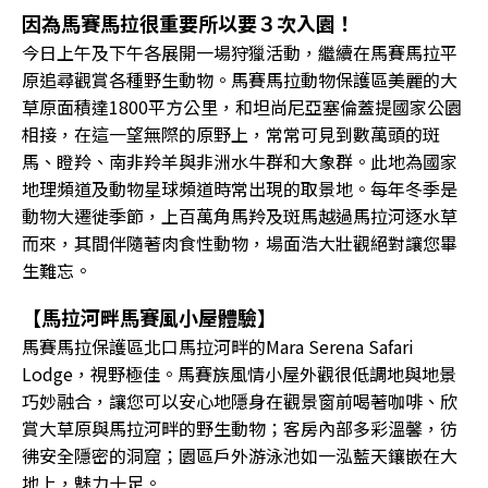
因為馬賽馬拉很重要所以要３次入園！
今日上午及下午各展開一場狩獵活動，繼續在馬賽馬拉平
原追尋觀賞各種野生動物。馬賽馬拉動物保護區美麗的大
草原面積達1800平方公里，和坦尚尼亞塞倫蓋提國家公園
相接，在這一望無際的原野上，常常可見到數萬頭的斑
馬、瞪羚、南非羚羊與非洲水牛群和大象群。此地為國家
地理頻道及動物星球頻道時常出現的取景地。每年冬季是
動物大遷徙季節，上百萬角馬羚及斑馬越過馬拉河逐水草
而來，其間伴隨著肉食性動物，場面浩大壯觀絕對讓您畢
生難忘。
【馬拉河畔馬賽風小屋體驗】
馬賽馬拉保護區北口馬拉河畔的Mara Serena Safari
Lodge，視野極佳。馬賽族風情小屋外觀很低調地與地景
巧妙融合，讓您可以安心地隱身在觀景窗前喝著咖啡、欣
賞大草原與馬拉河畔的野生動物；客房內部多彩溫馨，彷
彿安全隱密的洞窟；園區戶外游泳池如一泓藍天鑲嵌在大
地上，魅力十足。