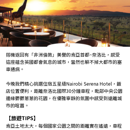
搭機返回有「非洲倫敦」美譽的肯亞首都~奈洛比，感受
這座蘊含英國都會氣息的城市，當然也躲不掉大都市的塞
車通病。
今晚我們精心挑選住宿五星級Nairobi Serena Hotel，飯
店位置便利，距離奈洛比國際30分鐘車程，毗鄰中央公園
邊緣鬱鬱蔥蔥的花園，在優雅寧靜的氛圍中感受到遠離城
市的喧囂。
【旅遊TIPS】
肯亞土地太大，每個國家公園之間的距離實在遙遠，車程