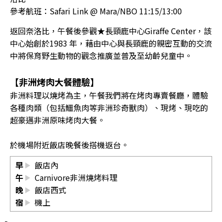
參考航班：Safari Link @ Mara/NBO 11:15/13:00
返回奈洛比，午餐後參觀★長頸鹿中心Giraffe Center，該
中心始創於1983 年，藉由中心與長頸鹿的親密互動的交流
中將保育野生動物的觀念推廣並普及至幼齡兒童中。
【非洲烤肉大餐體驗】
非洲料理以燒烤為主，午餐我們將在烤肉專賣餐廳，體驗
各種肉類（包括鱷魚肉等非洲珍奇獸肉）、現烤、現吃的
超豪邁非洲原味烤肉大餐。
於機場附近飯店晚餐後搭機返台。
早
飯店內
午
Carnivore非洲燒烤料理
晚
飯店西式
宿
機上