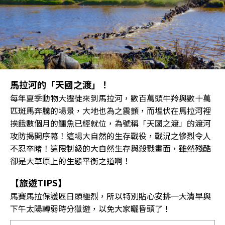
馬拉河的「天國之渡」！
每年夏季動物大遷徙來到馬拉河，數百萬頭牛羚與數十萬
匹斑馬奔騰的場景，大地也為之震顫，而埋伏在馬拉河裡
挨餓數個月的鱷魚已經就位，為號稱「天國之渡」的渡河
攻防揭開序幕！這場大自然的生存戰役，戰況之慘烈令人
不忍卒睹！這限制級的大自然生存與殺戮畫面，雖然殘酷
卻是大草原上的生態平衡之道啊！
【旅遊TIPS】
馬賽馬拉保護區日頭極烈，所以特別貼心安排一大清早與
下午太陽轉弱時分獵遊，以免大家曬昏頭了！