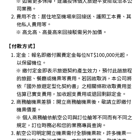
※ 如需更多保障，建議投保個人旅遊平安險或洽本公
司業務。
2. 費用不含：居住地至機場來回接送、護照工本費、其
他私人費用等。
※ 高北高、高曼高來回接駁需另外加價。
【付款方式】
1. 定金：報名即繳付團費定金每位NT$100,000元起，
以保留機位。
※ 繳付定金即表示旅遊契約產生效力，預付此趟旅程
的旅館、餐廳或機票等費用。若因故取消，本公司將
依「國外旅遊定型化契約書」之相關條款收取費用並
估算已實支費用，加收超支費用或退回剩餘定金。
2. 商務艙機票差額：開立商務艙機票後，敬請立即繳付
機票價差。
※ 個人商務艙依航空公司與訂位艙等不同而有不同之
規定，訂位時務必和您的業務專員查詢。
3. 航空公司明定開立機票需付全額機票款，許多機票一