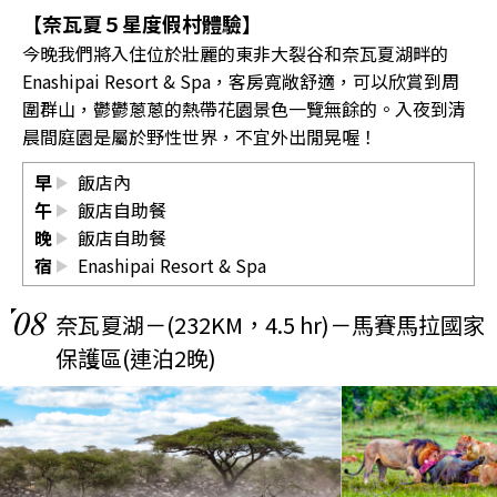
【奈瓦夏５星度假村體驗】
今晚我們將入住位於壯麗的東非大裂谷和奈瓦夏湖畔的
Enashipai Resort & Spa，客房寬敞舒適，可以欣賞到周
圍群山，鬱鬱蔥蔥的熱帶花園景色一覽無餘的。入夜到清
晨間庭園是屬於野性世界，不宜外出閒晃喔！
早
飯店內
午
飯店自助餐
晚
飯店自助餐
宿
Enashipai Resort & Spa
08
奈瓦夏湖－(232KM，4.5 hr)－馬賽馬拉國家
保護區(連泊2晚)