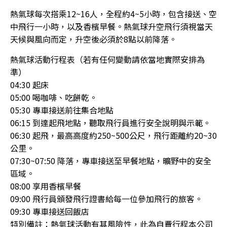
熱氣球每次搭乘12~16人，全程約4~5小時，包含接送、空
中飛行一小時，以及香檳早餐。熱氣球升空飛行須視當天
天候與風向而定，升空後必須於8點以前降落。
熱氣球活動行程表（若有任何變動請依當地實際安排為
準）
04:30 起床
05:00 喝咖啡、吃餅乾。
05:30 專車接送前往集合地點
06:15 到達起飛地點，聽取飛行員進行安全說明與示範。
06:30 起飛，最高高度約250~500公尺，飛行距離約20~30
公里。
07:30~07:50 降落，專車接送至早餐地點，曠野中的安全
區域。
08:00 享用香檳早餐
09:00 飛行員頒發飛行證書給每一位參加飛行的旅客。
09:30 專車接送回飯店
特別備註：熱氣球活動有其風險性，此為自費行程本公司