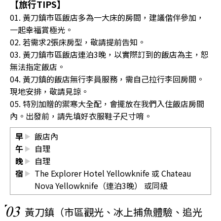
【旅行TIPS】
01. 黃刀鎮市區飯店多為一大床的房間，建議偕伴參加，
一起幸福賞極光。
02. 若需求2張床房型，敬請提前告知。
03. 黃刀鎮市區飯店連泊3晚，以實際訂到的飯店為主，恕
無法指定飯店。
04. 黃刀鎮的飯店無行李員服務，需自己拉行李回房間。
現地安排，敬請見諒。
05. 特別加贈的禦寒大全配，會擺放在我們入住飯店房間
內。出發前，請先填好衣服鞋子尺寸唷。
早
飯店內
午
自理
晚
自理
宿
The Explorer Hotel Yellowknife 或 Chateau
Nova Yellowknife（連泊3晚） 或同級
03
黃刀鎮（市區觀光、冰上捕魚體驗、追光