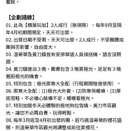
蓄銳。
【企劃語錄】
01. 此為【楓葉玩加】2人成行（無領隊），每年9月至隔
年4月初期間限定，天天可出發。
02. 出發日期不受限、天天可出發。2人成行，不受團體成
團與否影響，自由度大。
03. 溫哥華及黃刀鎮皆有安排華語人員接送機，語言沒問
題。
04. 黃刀鎮連泊３晚，團費包含３晚賞極光，足足有３晚
邂逅極光的機會。
05. 特別包含：極光禦寒大全配（行程期間租借使用）。
06. 禦寒大全配：(1)極光大外套、(2)防寒保暖褲、(3)厚
底雪鞋，不必擔心裝備不足，暖暖看極光。
07. 特別加贈冬天必體驗的極地狗拉雪橇、黃刀市區觀
光，讓您不必再自費、玩得輕鬆。
08. 每年3月底至4月初出發的團，若巧遇溫哥華的櫻花盛
開，則溫哥華市區觀光將調整成前往賞櫻花。