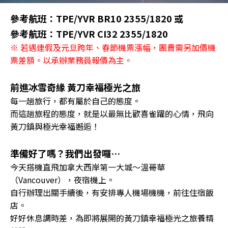
參考航班：TPE/YVR BR10 2355/1820 或
參考航班：TPE/YVR CI32 2355/1820
※ 若遇連假及元旦跨年、春節機票漲幅，團費需另加價機
票差額。以承辦業務員報價為主。
前進冰雪奇緣 黃刀幸福極光之旅
每一趟旅行，都有屬於自己的態度。
而這趟旅程的態度，就是以最無比歡喜雀躍的心情，飛向
黃刀鎮與極光幸福邂逅！
準備好了嗎？我們出發囉…
今天搭機直飛加拿大西岸第一大城～溫哥華
（Vancouver），夜宿機上。
自行辦理出關手續後，有安排專人機場機機，前往住宿飯
店。
好好休息調時差，為即將展開的黃刀鎮幸福極光之旅養精