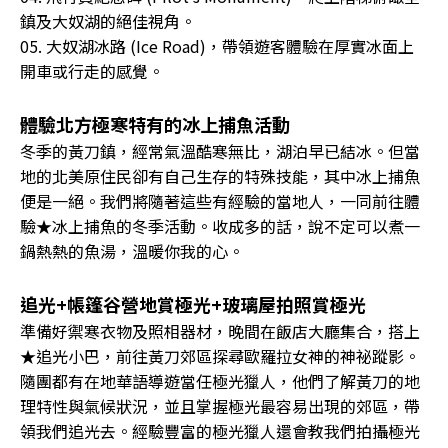
鎮及大奴湖的絕佳視角。
05. 大奴湖冰路 (Ice Road)，帶領遊客體驗在厚實冰面上
開車或行走的感覺。
體驗北方極寒特有的冰上捕魚活動
冬季的黃刀鎮，經常氣溫酷寒無比，湖泊早已結冰。但當
地的北美原住民卻有自己生存的特殊技能，其中冰上捕魚
便是一絕。我們將隨著這些有經驗的當地人，一同前往體
驗★冰上捕魚的冬季活動。收成多的話，說不定可以煮一
鍋熱熱的魚湯，溫暖你我的心。
追光+帳篷谷營地賞極光+玻璃屋拍照賞極光
準備好禦寒衣物及照相器材，晚間在飯店大廳集合，搭上
★追光小巴，前往黃刀郊區探尋歐羅拉女神的神祕蹤影。
隨團都有在地華語導遊當任極光獵人，他們了解黃刀的地
理特性與氣候狀況，並且掌握極光最容易出現的郊區，帶
領我們追光去。經驗豐富的極光獵人還會教我們拍攝極光