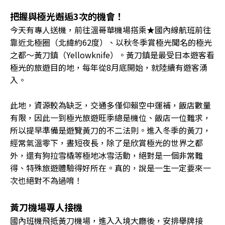
把握與極光邂逅3次的機會！
今天有專人送機，前往溫哥華機場搭乘★國內線航班前往
靠近北極圈（北緯約62度）、以秋冬季賞極光聞名的極光
之都〜黃刀鎮（Yellowknife）。黃刀鎮是最受日本遊客看
極光的旅遊目的地，每年從8月底開始，就陸續有遊客湧
入。
此地，資源較為缺乏，交通多僅仰賴空中運補，飯店數量
有限，因此一到極光旅遊旺季總是機位、飯店一位難求，
所以提早準備是遊覽黃刀的不二法則。進入冬季的黃刀，
經常氣溫零下，晝短夜長，除了是欣賞極光的世界之都
外，還有狗拉雪橇等極地冰雪活動，絕對是一個非常難
得、特殊旅遊體驗得好所在。真的，說是一生一定要來一
次也絕對不為過唷！
黃刀機場專人接機
國內班機飛抵黃刀機場，進入入境大廳後，安排舉牌接