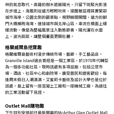
林的氣息取代。高聳的樹木遮蔽陽光，只留下斑駁光影落
在步道上，海風則從遠方輕輕吹來，提醒著這裡其實緊鄰
城市海岸。公園北側的觀景點，視野瞬間開闊，遠方的獅
門大橋橫跨海灣，連接城市與北岸山區，車流在橋面上緩
緩流動，像是為整幅風景注入動態節奏。陽光灑在水面
上，波光粼粼，讓整個畫面更顯壯麗。
格蘭威爾島挖寶趣
格蘭維爾島藝術村漫步傳統市場、藝廊、手工藝品店。
Granville Island過去曾經是一個工業區，於1970年代轉型
為一個多功能社區。現時該處有多項設施，包括公眾市
場、酒店、社區中心和劇院等，廣受居民和遊客歡迎，每
逢周末假日人潮滿滿。艾蜜莉卡藝術及設計大學也是位於
該處。島上留有一座混凝土工廠和一座機械工廠，為過往
的工業活動留下見證。
Outlet Mall購物趣
下午特別安排前往最新開幕的McArthur Glen Outlet Mall