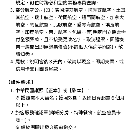
規定，訂位時務必和您的業務專員查詢。
3. 部分航空公司(如：德國漢莎航空、阿聯酋航空、土耳
其航空、瑞士航空、荷蘭航空、紐西蘭航空、加拿大
航空、約旦航空、北歐航空、愛琴海航空、埃及航
空、印度航空、南非航空、包機…等)明定開立機票需
付全額票款，且不接受更改名字、取消退票，團體機
票一經開出即無退票價值(不論個人傷病等問題)，敬
請知悉。
4. 尾款：說明會後３天內，敬請以現金、即期支票、或
信用卡支付團費尾款。
【證件需求】
1. 中華民國護照【正本】或【影本】。
※ 護照需本人簽名；護照效期：返國日算起需６個月
以上。
2. 旅客服務確認單(詳細分房、特殊餐食、航空會員卡
號…)。
※ 請於團體出發３週前繳交。