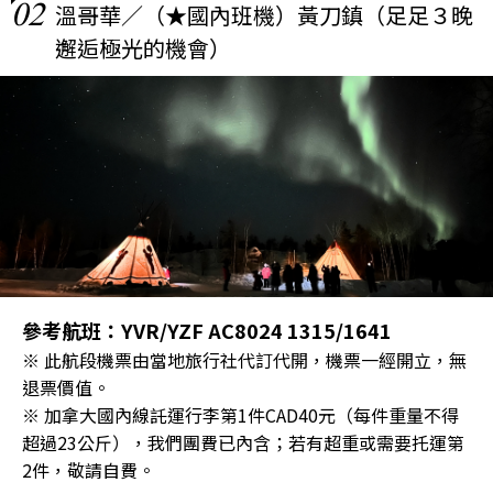
02
溫哥華／（★國內班機）黃刀鎮（足足３晚
邂逅極光的機會）
參考航班：YVR/YZF AC8024 1315/1641
※ 此航段機票由當地旅行社代訂代開，機票一經開立，無
退票價值。
※ 加拿大國內線託運行李第1件CAD40元（每件重量不得
超過23公斤），我們團費已內含；若有超重或需要托運第
2件，敬請自費。