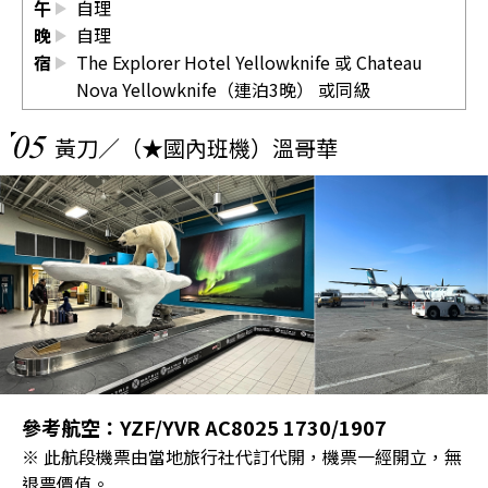
午
自理
晚
自理
宿
The Explorer Hotel Yellowknife 或 Chateau
Nova Yellowknife（連泊3晚） 或同級
05
黃刀／（★國內班機）溫哥華
參考航空：YZF/YVR AC8025 1730/1907
※ 此航段機票由當地旅行社代訂代開，機票一經開立，無
退票價值。