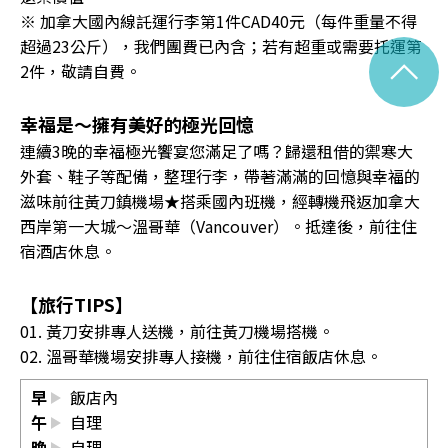
※ 加拿大國內線託運行李第1件CAD40元（每件重量不得
超過23公斤），我們團費已內含；若有超重或需要托運第
^
2件，敬請自費。
幸福是〜擁有美好的極光回憶
連續3晚的幸福極光饗宴您滿足了嗎？歸還租借的禦寒大
外套、鞋子等配備，整理行李，帶著滿滿的回憶與幸福的
滋味前往黃刀鎮機場★搭乘國內班機，經轉機飛返加拿大
西岸第一大城～溫哥華（Vancouver）。抵達後，前往住
宿酒店休息。
【旅行TIPS】
01. 黃刀安排專人送機，前往黃刀機場搭機。
02. 溫哥華機場安排專人接機，前往住宿飯店休息。
早
飯店內
午
自理
晚
自理