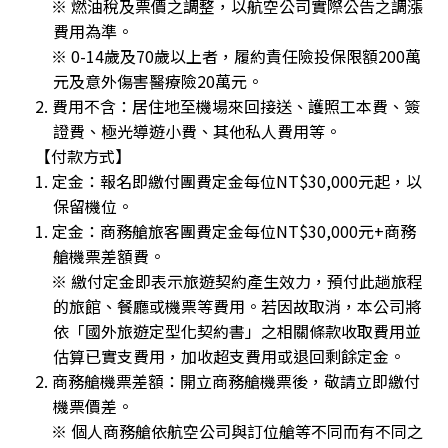
※ 燃油稅及票價之調整，以航空公司實際公告之調漲
費用為準。
※ 0-14歲及70歲以上者，履約責任險投保限額200萬
元及意外傷害醫療險20萬元。
2. 費用不含：居住地至機場來回接送、護照工本費、簽
證費、極光導遊小費、其他私人費用等。
【付款方式】
1. 定金：報名即繳付團費定金每位NT$30,000元起，以
保留機位。
1. 定金：商務艙旅客團費定金每位NT$30,000元+商務
艙機票差額費。
※ 繳付定金即表示旅遊契約產生效力，預付此趟旅程
的旅館、餐廳或機票等費用。若因故取消，本公司將
依「國外旅遊定型化契約書」之相關條款收取費用並
估算已實支費用，加收超支費用或退回剩餘定金。
2. 商務艙機票差額：開立商務艙機票後，敬請立即繳付
機票價差。
※ 個人商務艙依航空公司與訂位艙等不同而有不同之