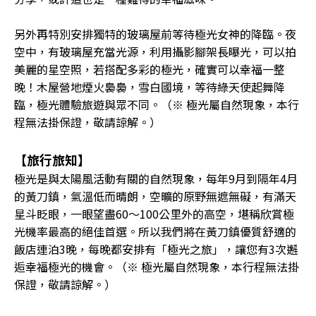
另外再特別安排獨特的玻璃屋前等待極光女神的降臨。夜
空中，有玻璃屋充當光源，利用攝影腳架長曝光，可以拍
美麗的星空照，若搭配多彩的極光，確實可以幸福一整
晚！木屋營地煙火裊裊，雪白國境，等待綠天使起舞降
臨，極光體驗旅遊與眾不同。（※ 極光屬自然現象，本行
程無法掛保證，敬請諒解。）
【旅行旅知】
極光是與太陽風活動有關的自然現象，每年9月到隔年4月
的黃刀鎮，氣溫低而晴朗，空曠的原野無遮無礙，有滿天
星斗眨眼，一眼望盡60〜100公里外的高空，堪稱欣賞極
光機率最高的絕佳首選。所以我們將在黃刀鎮優質舒適的
飯店連泊3晚，每晚都安排有「極光之旅」，讓您有3次邂
逅幸福極光的機會。（※ 極光屬自然現象，本行程無法掛
保證，敬請諒解。）