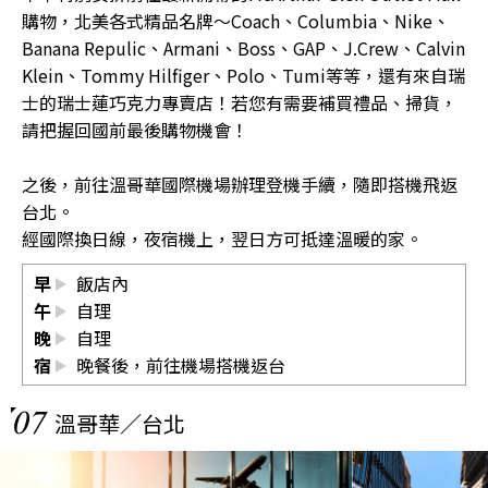
購物，北美各式精品名牌〜Coach、Columbia、Nike、
Banana Repulic、Armani、Boss、GAP、J.Crew、Calvin
Klein、Tommy Hilfiger、Polo、Tumi等等，還有來自瑞
士的瑞士蓮巧克力專賣店！若您有需要補買禮品、掃貨，
請把握回國前最後購物機會！
之後，前往溫哥華國際機場辦理登機手續，隨即搭機飛返
台北。
經國際換日線，夜宿機上，翌日方可抵達溫暖的家。
早
飯店內
午
自理
晚
自理
宿
晚餐後，前往機場搭機返台
07
溫哥華／台北