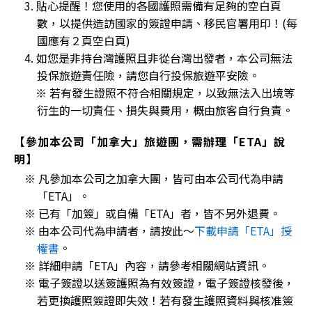
3. 貼心提醒！您使用的各國護照需備有足夠的空白頁
數，以提供造訪國家的簽證申請、移民官署用印！(每
國應有２頁空白頁)
4. 如您是非持台灣護照且非從台灣出發者，本公司無法
投保旅遊責任險，請您自行投保旅遊平安險。
※ 若有發生證照不符合相關規定，以致無法入出境等
衍生的一切責任、損失與費用，概由旅客自行負責。
【參加本公司「加拿大」旅遊團，需辦理「ETA」說
明】
※ 凡參加本公司之加拿大團，皆可由本公司代為申請
「ETA」。
※ 已有「加簽」或自備「ETA」者，皆不另外退費。
※ 由本公司代為申請者，請按此～
下載申請「ETA」授
權書
。
※ 詳細申請「ETA」內容，請參考相關網站資訊。
※ 電子簽證以送簽護照為有效簽證，電子簽證核發後，
若更換護照簽證即失效！若有發生護照資料與核准簽