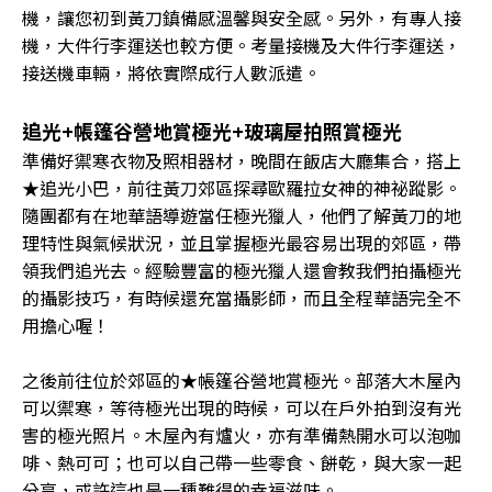
機，讓您初到黃刀鎮備感溫馨與安全感。另外，有專人接
機，大件行李運送也較方便。考量接機及大件行李運送，
接送機車輛，將依實際成行人數派遣。
追光+帳篷谷營地賞極光+玻璃屋拍照賞極光
準備好禦寒衣物及照相器材，晚間在飯店大廳集合，搭上
★追光小巴，前往黃刀郊區探尋歐羅拉女神的神祕蹤影。
隨團都有在地華語導遊當任極光獵人，他們了解黃刀的地
理特性與氣候狀況，並且掌握極光最容易出現的郊區，帶
領我們追光去。經驗豐富的極光獵人還會教我們拍攝極光
的攝影技巧，有時候還充當攝影師，而且全程華語完全不
用擔心喔！
之後前往位於郊區的★帳篷谷營地賞極光。部落大木屋內
可以禦寒，等待極光出現的時候，可以在戶外拍到沒有光
害的極光照片。木屋內有爐火，亦有準備熱開水可以泡咖
啡、熱可可；也可以自己帶一些零食、餅乾，與大家一起
分享，或許這也是一種難得的幸福滋味。