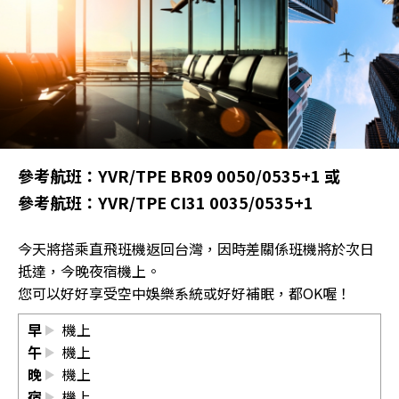
參考航班：YVR/TPE BR09 0050/0535+1 或
參考航班：YVR/TPE CI31 0035/0535+1
今天將搭乘直飛班機返回台灣，因時差關係班機將於次日
抵達，今晚夜宿機上。
您可以好好享受空中娛樂系統或好好補眠，都OK喔！
早
機上
午
機上
晚
機上
宿
機上