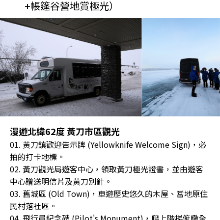
+帳篷谷營地賞極光）
漫遊北緯62度 黃刀市區觀光
01. 黃刀鎮歡迎告示牌 (Yellowknife Welcome Sign)，必
拍的打卡地標。
02. 黃刀觀光局遊客中心，領取黃刀極光證書，並由遊客
中心贈送明信片及黃刀別針。
03. 舊城區 (Old Town)，車遊歷史悠久的木屋、當地原住
民村落社區。
04. 飛行員紀念碑 (Pilot's Monument)，爬上階梯俯瞰全