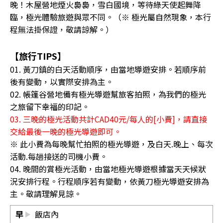
晚！木屋營地煙火裊裊，雪白國境，等待綠天使起舞降
臨，極光體驗旅遊與眾不同。（※ 極光屬自然現象，本行
程無法掛保證，敬請諒解。）
【旅行TIPS】
01. 黃刀鎮的白天活動順序，由當地導遊安排。若順序前
後有變動，以實際安排為主。
02. 帳篷谷營地備有極光導遊幫旅客拍照，為我們的極光
之旅留下幸福的印記。
03. 三晚的極光活動共計CAD40元/每人的[小費]，請直接
交給最後一晚的極光導遊即可。
※ 此小費為每晚幫忙拍照的極光導遊，及白天.晚上、每次
活動.每趟接送的司機小費。
04. 晚間的賞極光活動，由當地極光導遊根據當天天候狀
況安排行程。行程順序若有變動，依黃刀極光導遊安排為
主。敬請理解見諒。
早
飯店內