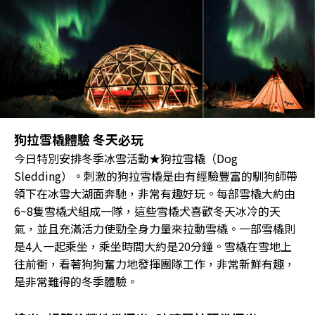
狗拉雪橇體驗 冬天必玩
今日特別安排冬季冰雪活動★狗拉雪橇（Dog
Sledding）。刺激的狗拉雪橇是由有經驗豐富的馴狗師帶
領下在冰雪大湖面奔馳，非常有趣好玩。每部雪橇大約由
6~8隻雪橇犬組成一隊，這些雪橇犬喜歡冬天冰冷的天
氣，並且充滿活力使勁全身力量來拉動雪橇。一部雪橇則
是4人一起乘坐，乘坐時間大約是20分鐘。雪橇在雪地上
往前衝，看著狗狗奮力地發揮團隊工作，非常新鮮有趣，
是非常難得的冬季體驗。