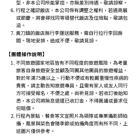
型，非本公司所能掌控，亦無差別待遇，敬請諒察。
6. 行程之確認飯店，本公司保有調整之權利，若遇商展
或節慶，將會尋找同等級替代飯店及住宿點，敬請包
涵。
7. 黃刀鎮的飯店無行李運送服務，需自行拉行李回房
間。現地安排，造成不便，敬請見諒。
【團體操作說明】
1. 不同旅遊國家地區皆有不同程度的旅遊風險，為考量
旅客自身旅遊安全並顧及同團其他團員的旅遊權益，
對於年滿75歲以上、行動不便或有較嚴重慢性疾病的
貴賓，請主動告知旅遊專員，且需有家人或友人同行
方可接受報名，不便之處，尚祈見諒。若收訂後始知
悉，本公司將無息退還已收訂金，不得異議或要求任
何賠償。
2. 行程內景點、餐食等文宣照片為領隊或專業攝影師拍
攝，風景與菜色會隨季節或拍攝角度而有所不同，上
述圖片僅供參考。