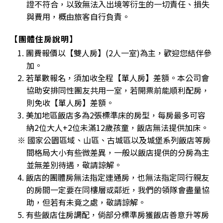
證不符合，以致無法入出境等衍生的一切責任、損失
與費用，概由旅客自行負責。
【團體住房說明】
1. 團費報價以【雙人房】(2人一室)為主，歡迎您結伴參
加。
2. 若單數報名，須加收全程【單人房】差額。本公司會
協助安排同性團友共用一室，若開票前能順利配房，
則免收【單人房】差額。
3. 美加地區飯店多為2張標準床的房型，每房最多可容
納2位大人+2位未滿12歲孩童，飯店無法提供加床。
※ 國家公園區域、山區、古城區以及城堡系列飯店等房
間格局大小有些微差異，一般以飯店提供的分房為主
並無差別待遇，敬請諒解。
4. 飯店的團體房無法指定連通房，也無法指定同行親友
的房間一定要在同樓層或鄰近，我們的領隊會盡量協
助，但若有未竟之處，敬請諒解。
5. 有些飯店住房調配，倘部分標準房獲飯店善意升等房