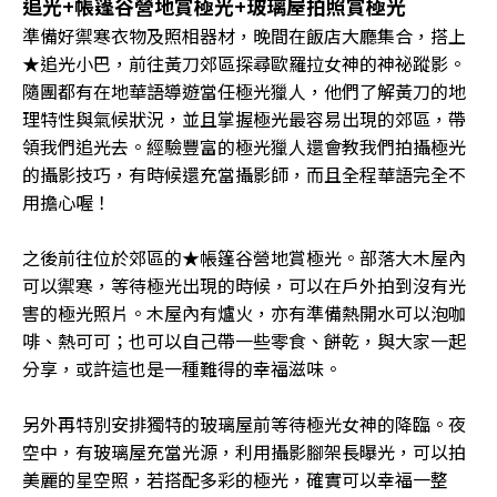
追光+帳篷谷營地賞極光+玻璃屋拍照賞極光
準備好禦寒衣物及照相器材，晚間在飯店大廳集合，搭上
★追光小巴，前往黃刀郊區探尋歐羅拉女神的神祕蹤影。
隨團都有在地華語導遊當任極光獵人，他們了解黃刀的地
理特性與氣候狀況，並且掌握極光最容易出現的郊區，帶
領我們追光去。經驗豐富的極光獵人還會教我們拍攝極光
的攝影技巧，有時候還充當攝影師，而且全程華語完全不
用擔心喔！
之後前往位於郊區的★帳篷谷營地賞極光。部落大木屋內
可以禦寒，等待極光出現的時候，可以在戶外拍到沒有光
害的極光照片。木屋內有爐火，亦有準備熱開水可以泡咖
啡、熱可可；也可以自己帶一些零食、餅乾，與大家一起
分享，或許這也是一種難得的幸福滋味。
另外再特別安排獨特的玻璃屋前等待極光女神的降臨。夜
空中，有玻璃屋充當光源，利用攝影腳架長曝光，可以拍
美麗的星空照，若搭配多彩的極光，確實可以幸福一整