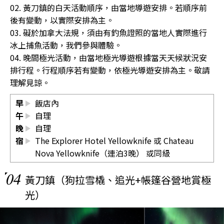
02. 黃刀鎮的白天活動順序，由當地導遊安排。若順序前
後有變動，以實際安排為主。
03. 礙於加拿大法規，須由有釣魚證照的當地人實際進行
冰上捕魚活動，我們參與體驗。
04. 晚間極光活動，由當地極光導遊根據當天天候狀況安
排行程。行程順序若有變動，依極光導遊安排為主。敬請
理解見諒。
早
飯店內
午
自理
晚
自理
宿
The Explorer Hotel Yellowknife 或 Chateau
Nova Yellowknife（連泊3晚） 或同級
04
黃刀鎮（狗拉雪橇、追光+帳篷谷營地賞極
光）