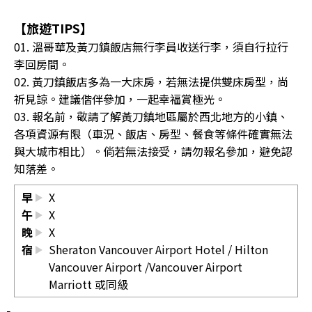
【旅遊TIPS】
01. 溫哥華及黃刀鎮飯店無行李員收送行李，須自行拉行
李回房間。
02. 黃刀鎮飯店多為一大床房，若無法提供雙床房型，尚
祈見諒。建議偕伴參加，一起幸福賞極光。
03. 報名前，敬請了解黃刀鎮地區屬於西北地方的小鎮、
各項資源有限（車況、飯店、房型、餐食等條件確實無法
與大城市相比）。倘若無法接受，請勿報名參加，避免認
知落差。
早
X
午
X
晚
X
宿
Sheraton Vancouver Airport Hotel
/
Hilton
Vancouver Airport
/Vancouver Airport
Marriott 或同級