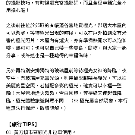
的攝影技巧，有時候還充當攝影師，而且全程華語完全不
用擔心喔！
之後前往位於郊區的★帳篷谷營地賞極光。部落大木屋內
可以禦寒，等待極光出現的時候，可以在戶外拍到沒有光
害的極光照片。木屋內有爐火，亦有準備熱開水可以泡咖
啡、熱可可；也可以自己帶一些零食、餅乾，與大家一起
分享，或許這也是一種難得的幸福滋味。
另外再特別安排獨特的玻璃屋前等待極光女神的降臨。夜
空中，有玻璃屋充當光源，利用攝影腳架長曝光，可以拍
美麗的星空照，若搭配多彩的極光，確實可以幸福一整
晚！木屋營地煙火裊裊，雪白國境，等待綠天使起舞降
臨，極光體驗旅遊與眾不同。（※ 極光屬自然現象，本行
程無法掛保證，敬請諒解。）
【旅行TIPS】
01. 黃刀鎮市區觀光非包車使用。