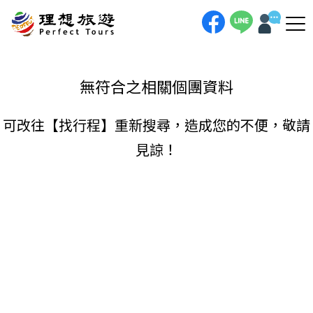
理想旅遊-
手機直撥
聯絡我們
無符合之相關個團資料
可改往【
找行程
】重新搜尋，造成您的不便，敬請
見諒！