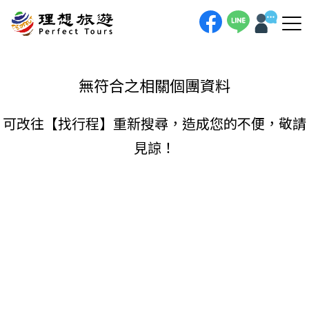
理想旅遊-
手機直撥
聯絡我們
無符合之相關個團資料
可改往【
找行程
】重新搜尋，造成您的不便，敬請
見諒！