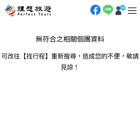
理想旅遊-
手機直撥
聯絡我們
無符合之相關個團資料
可改往【
找行程
】重新搜尋，造成您的不便，敬請
見諒！