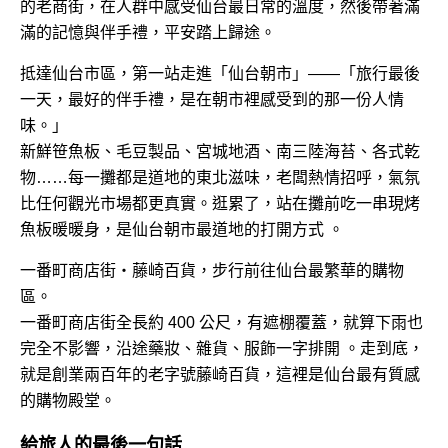
的老商街，在人群中感受仙台最日常的溫度，然後帶著滿
滿的記憶與伴手禮，平安踏上歸途。
抵達仙台市區，第一站走進「仙台朝市」——「旅行最後
一天，最好的伴手禮，是在朝市裡感受到的那一份人情
味。」
新鮮笹魚板、毛豆製品、宮城地酒、南三陸海苔、各式乾
物……每一攤都是道地的東北滋味，老闆熱情招呼，氣氛
比任何觀光市場都更真實。逛累了，站在攤前吃一串現烤
魚板暖暖身，是仙台朝市最道地的打開方式 。
一番町商店街・藤崎百貨，步行前往仙台最繁華的購物
區。
一番町商店街全長約 400 公尺，有遮棚覆蓋，就算下雨也
完全不影響，沿途藥妝、雜貨、服飾一字排開 。走到底，
就是創業兩百年的老字號藤崎百貨，這裡是仙台最有質感
的購物殿堂。
給旅人的最後一句話