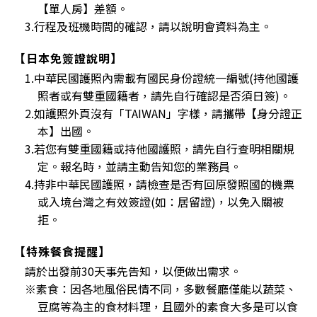
【單人房】差額。
3.行程及班機時間的確認，請以說明會資料為主。
【日本免簽證說明】
1.中華民國護照內需載有國民身份證統一編號(持他國護
照者或有雙重國籍者，請先自行確認是否須日簽)。
2.如護照外頁沒有「TAIWAN」字樣，請攜帶【身分證正
本】出國。
3.若您有雙重國籍或持他國護照，請先自行查明相關規
定。報名時，並請主動告知您的業務員。
4.持非中華民國護照，請檢查是否有回原發照國的機票
或入境台灣之有效簽證(如：居留證)，以免入關被
拒。
【特殊餐食提醒】
請於出發前30天事先告知，以便做出需求。
※素食：因各地風俗民情不同，多數餐廳僅能以蔬菜、
豆腐等為主的食材料理，且國外的素食大多是可以食