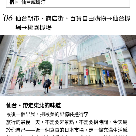
宿
仙台威斯汀
06
仙台朝市、商店街、百貨自由購物→仙台機
場→桃園機場
仙台・帶走東北的味道
最後一個早晨，把最美的記憶裝進行李
旅行的最後一天，不需要趕景點，不需要搶時間。今天屬
於你自己——逛一個真實的日本市場，走一條充滿生活感