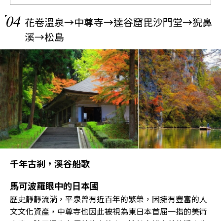
04
花卷溫泉→中尊寺→達谷窟毘沙門堂→猊鼻
溪→松島
千年古剎，溪谷船歌
馬可波羅眼中的日本國
歷史靜靜流淌，平泉曾有近百年的繁榮，因擁有豐富的人
文文化資產，中尊寺也因此被視為東日本首屈一指的美術