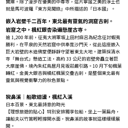
寶庫。除了漫步在優美的中尊寺，這片寧謐之美的淨土也
就是馬可波羅『東方見聞錄』中所描述的「日本國」。
嵌入岩壁千二百年，東北最有靈氣的洞窟古剎。
岩窟之中，楓紅銀杏染遍懸崖古寺。
逾 1,200 年前，征夷大將軍坂上田村麻呂為紀念征討蝦夷
勝利，在平泉的天然岩窟中供奉毘沙門天，從此這座嵌入
巨大岩壁的木造佛堂便靜靜守望著東北大地。
建築採清水
寺「舞台式」懸造工法，高約 33 公尺的岩壁旁矗立著巨
大摩崖佛，境內朱紅鳥居月見坂莊嚴引路。10 月下旬楓葉
轉紅，金黃大銀杏與橘紅楓葉交疊古剎，是整個東北最有
靈氣與視覺衝擊力的秋色景點。
猊鼻溪｜船歌迴盪，楓紅入溪
日本百景・東北最詩意的時光
【理想旅遊的貼心】特別安排獨享包船，坐上一葉扁舟，
讓船夫以竹篙輕輕撐開水面，猊鼻溪的故事就這樣緩緩展
開。