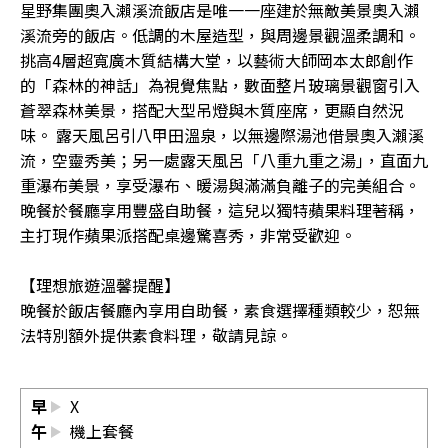
星野集團奧入瀨溪流飯店是唯一一座建於無敵美景奧入瀨
溪流旁的飯店。低調的木屋造型，與周邊景觀溫柔調和。
挑高4層超寬廣木質結構大堂，以藝術大師岡本太郎創作
的「森林的神話」為視覺焦點，數面整片玻璃景觀窗引入
蒼翠森林美景，搭配大型吊燈與木質座席，更顯自然況
味。 露天風呂引八甲田溫泉，以無邊際湯池借景奧入瀨溪
流，空靈秀美；另一處露天風呂「八重九重之湯｣，直面九
重瀑布美景，享受瀑布、暖湯與滿滿負離子的完美組合。
晚餐於餐廳享用豐盛自助餐，這兒以獨特蘋果料理著稱，
主打現作蘋果派搭配桌邊驚喜秀，非常受歡迎。
【理想旅遊溫馨提醒】
晚餐於飯店餐廳內享用自助餐，素食選擇種類較少，恕無
法特別額外提供素食料理，敬請見諒。
早
X
午
機上套餐