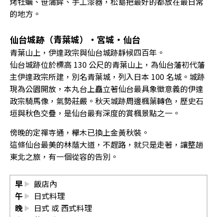
烤牡蠣、笹蒲鉾、手工漆器，松島把最好的都放在最日常
的地方。
仙台城跡（青葉城）・宮城・仙台
青葉山上，伊達政宗與仙台城跡靜候四百年。
仙台城跡位於標高 130 公尺的青葉山上，為仙台藩初代藩
主伊達政宗所建，別名青葉城，列入日本 100 名城。城跡
現為公園開放，本丸台上矗立著仙台最具象徵意義的伊達
政宗騎馬像，氣勢莊嚴。秋天城跡周邊楓葉轉色，歷史石
垣與秋色交疊，是仙台最有深度的賞楓景點之一。
傍晚的定禪寺通，欅木已換上金黃秋裝。
這條仙台最美的林蔭大道，不趕路，就只是走著，讓整趟
東北之旅，有一個從容的告別。
早
飯店內
午
日式料理
晚
日式 或 西式料理