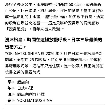
溪谷全長兩公里，兩岸峭壁平均高達 50 公尺、最高逼近
百公尺，巨石嶙峋、楓紅層疊，秋日的倒影將整條溪谷染
成一幅流動的山水畫 。船行至中途，船夫放下竹篙，清亮
的歌聲在溪谷間迴盪——這是只屬於猊鼻溪的傳統船歌
「猊鼻追分」，百年來從未改變 。
浸沐松島，時間在這裡放慢呼吸。
日本三景最美的
留宿方式。
YOKI MATSUSHIMA 於 2026 年 8 月在日本三景松島全新
開幕，全館僅 26 間客房，特別安排半露天風呂，坐擁松
島灣無敵海景。這裡不只是住宿，是一段讓人真正沉浸在
松島之美的慢奢時光
早
飯店內
午
日式料理
晚
飯店內創作料理
宿
YOKI MATSUSHIMA