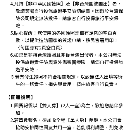
4.凡持【非中華民國護照】及【非台灣團進團出】者，
敬請簽署自行投保旅遊平安險切結書。因礙於台灣保
險公司規定無法投保，請旅客自行投保旅行平安保
險。
5.貼心提醒！您使用的各國護照需備有足夠的空白頁
數，以提供造訪國家的簽證申請、移民官署用印！
〈每國應有2頁空白頁〉
6.如您是非持台灣護照且非從台灣出發者，本公司無法
投保旅遊責任險與意外傷害醫療險，請您自行投保旅
遊平安險。
※若有發生證照不符合相關規定，以致無法入出境等衍
生的一切責任、損失與費用，概由旅客自行負責。
【團體說明】
1.團費報價以【雙人房】(2人一室)為主，歡迎您結伴參
加。
2.若單數報名，須加收全程【單人房】差額。本公司會
協助安排同性團友共用一室，若能順利調整，則免收