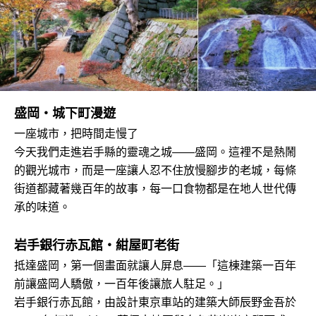
盛岡・城下町漫遊
一座城市，把時間走慢了
今天我們走進岩手縣的靈魂之城——盛岡。這裡不是熱鬧
的觀光城市，而是一座讓人忍不住放慢腳步的老城，每條
街道都藏著幾百年的故事，每一口食物都是在地人世代傳
承的味道。
岩手銀行赤瓦館・紺屋町老街
抵達盛岡，第一個畫面就讓人屏息——「這棟建築一百年
前讓盛岡人驕傲，一百年後讓旅人駐足。」
岩手銀行赤瓦館，由設計東京車站的建築大師辰野金吾於