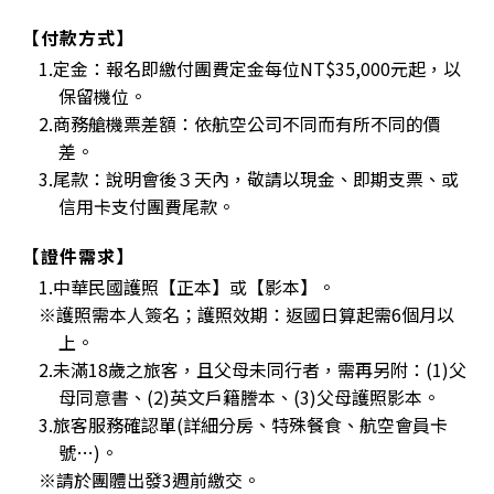
【付款方式】
1.定金：報名即繳付團費定金每位NT$35,000元起，以
保留機位。
2.商務艙機票差額：依航空公司不同而有所不同的價
差。
3.尾款：說明會後３天內，敬請以現金、即期支票、或
信用卡支付團費尾款。
【證件需求】
1.中華民國護照【正本】或【影本】。
※護照需本人簽名；護照效期：返國日算起需6個月以
上。
2.未滿18歲之旅客，且父母未同行者，需再另附：(1)父
母同意書、(2)英文戶籍謄本、(3)父母護照影本。
3.旅客服務確認單(詳細分房、特殊餐食、航空會員卡
號…)。
※請於團體出發3週前繳交。