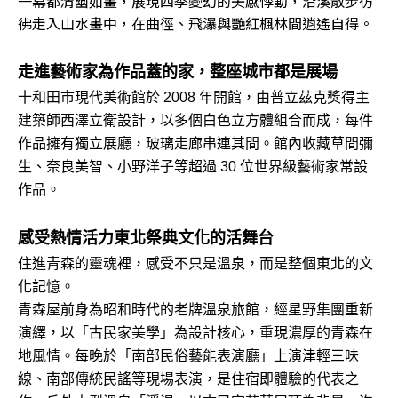
一幕都清幽如畫，展現四季變幻的美感悸動，沿溪散步彷
彿走入山水畫中，在曲徑、飛瀑與艷紅楓林間逍遙自得。
走進藝術家為作品蓋的家，整座城市都是展場
十和田市現代美術館於 2008 年開館，由普立茲克獎得主
建築師西澤立衛設計，以多個白色立方體組合而成，每件
作品擁有獨立展廳，玻璃走廊串連其間。館內收藏草間彌
生、奈良美智、小野洋子等超過 30 位世界級藝術家常設
作品。
感受熱情活力東北祭典文化的活舞台
住進青森的靈魂裡，感受不只是溫泉，而是整個東北的文
化記憶。
青森屋前身為昭和時代的老牌溫泉旅館，經星野集團重新
演繹，以「古民家美學」為設計核心，重現濃厚的青森在
地風情。每晚於「南部民俗藝能表演廳」上演津輕三味
線、南部傳統民謠等現場表演，是住宿即體驗的代表之