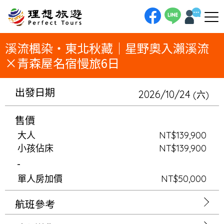
理想旅遊-溪流楓染・東北秋藏｜星野奧入瀨溪流×青森屋名宿慢旅6日秋天，是東北最誠實的季節。奧入瀨溪流的楓紅燃遍整條
溪谷，星野名宿讓自然成為你的房間；青森屋的祭典燈籠，讓文化在夜裡活起來。盛岡老街、中尊寺金色堂、松島海灣，每一站
都有停下來的理由。最後在仙台櫸樹林蔭道裡收尾，六天，東北秋天最好的樣子。
溪流楓染・東北秋藏｜星野奧入瀨溪流
×青森屋名宿慢旅6日
出發日期
2026/10/24
(六)
售價
大人
NT$139,900
小孩佔床
NT$139,900
-
單人房加價
NT$50,000
航班參考