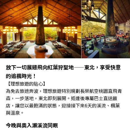
放下一切展翅飛向紅葉狩聖地——東北，享受快意
的追楓時光！
【理想旅遊的貼心】
為免去旅途奔波，理想旅遊特別規劃長榮航空桃園直飛青
森，一步落地，東北即刻展開。抵達後專屬巴士直送飯
店，讓您以最飽滿的狀態，迎接接下來6天的溪流、楓葉
與溫泉。
今晚與奧入瀨溪流同眠