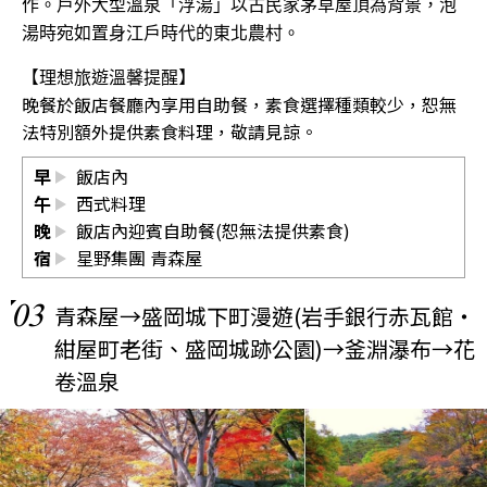
作。戶外大型溫泉「浮湯」以古民家茅草屋頂為背景，泡
湯時宛如置身江戶時代的東北農村。
【
】
理想旅遊溫馨提醒
晚餐於飯店餐廳內享用自助餐，素食選擇種類較少，恕無
法特別額外提供素食料理，敬請見諒。
早
飯店內
午
西式料理
晚
飯店內迎賓自助餐(恕無法提供素食)
宿
星野集團 青森屋
03
青森屋→盛岡城下町漫遊(岩手銀行赤瓦館・
紺屋町老街、盛岡城跡公園)→釜淵瀑布→花
卷溫泉