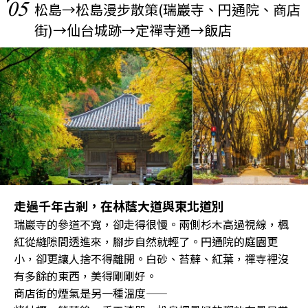
05
松島→松島漫步散策(瑞巖寺、円通院、商店
街)→仙台城跡→定禪寺通→飯店
走過千年古剎，在林蔭大道與東北道別
瑞巖寺的參道不寬，卻走得很慢。兩側杉木高過視線，楓
紅從縫隙間透進來，腳步自然就輕了。円通院的庭園更
小，卻更讓人捨不得離開。白砂、苔蘚、紅葉，禪寺裡沒
有多餘的東西，美得剛剛好。
商店街的煙氣是另一種溫度——