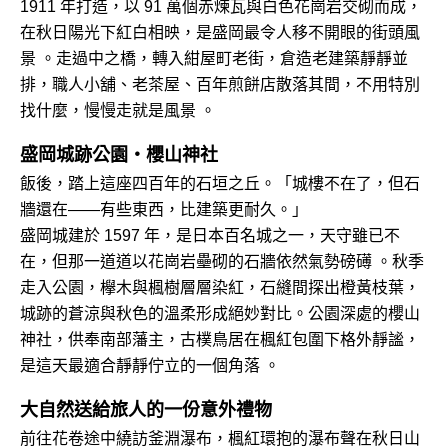
1911 年打造，以 91 萬個赤煉瓦與白色花崗岩交砌而成，
在秋日陽光下紅白相映，是盛岡最令人移不開眼的街頭風
景 。走過中之橋，轉入紺屋町老街，倉造老建築靜靜並
排，職人小舖、老茶屋、百年煎餅店散落其間，不用特別
找什麼，慢慢走就是風景 。
盛岡城跡公園・櫻山神社
飯後，踏上這座四百年的石垣之丘。「城樓不在了，但石
牆還在——有些東西，比建築更耐久。」
盛岡城建於 1597 年，是日本百名城之一，天守雖已不
在，但那一道道以花崗岩壘砌的石牆依然氣勢磅礡 。秋季
走入公園，欅木與楓樹層層染紅，石縫間探出橙黃枝葉，
城跡的蒼涼與秋色的溫柔形成絕妙對比。公園深處的櫻山
神社，供奉南部藩主，古樸鳥居在楓紅包圍下格外靜謐，
是這天最適合靜靜佇立的一個角落 。
大自然送給旅人的一份意外禮物
前往花卷途中繞訪釜淵瀑布，楓紅環抱的瀑布聲在秋日山