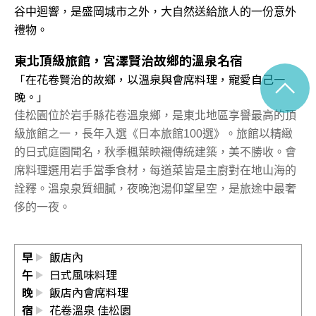
谷中迴響，是盛岡城市之外，大自然送給旅人的一份意外
禮物。
東北頂級旅館，宮澤賢治故鄉的溫泉名宿
^
「在花卷賢治的故鄉，以溫泉與會席料理，寵愛自己一
晚。」
佳松園位於岩手縣花卷溫泉鄉，是東北地區享譽最高的頂
級旅館之一，長年入選《日本旅館100選》。旅館以精緻
的日式庭園聞名，秋季楓葉映襯傳統建築，美不勝收。會
席料理選用岩手當季食材，每道菜皆是主廚對在地山海的
詮釋。溫泉泉質細膩，夜晚泡湯仰望星空，是旅途中最奢
侈的一夜。
早
飯店內
午
日式風味料理
晚
飯店內會席料理
宿
花卷溫泉 佳松園