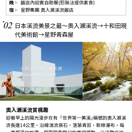
晚
飯店內迎賓自助餐(恕無法提供素食)
宿
星野集團 奧入瀨溪流飯店
02
日本溪流美景之最～奧入瀨溪流→十和田現
代美術館→星野青森屋
奧入瀨溪流賞楓趣
迎著早上的陽光漫步在有「世界第一美溪｣稱號的奧入瀨溪
流長達14公里，沿線湍流泉石，落葉青苔，新綠瀑布，每