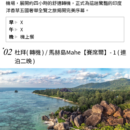
機場，展開約四小時的舒適轉機，正式為這趟驚豔的印度
洋香草五國奢華全覽之旅揭開完美序幕。
早
X
午
X
晚
機上餐
02
杜拜( 轉機 ) / 馬赫島Mahe【賽席爾】- 1 ( 連
泊二晚 )