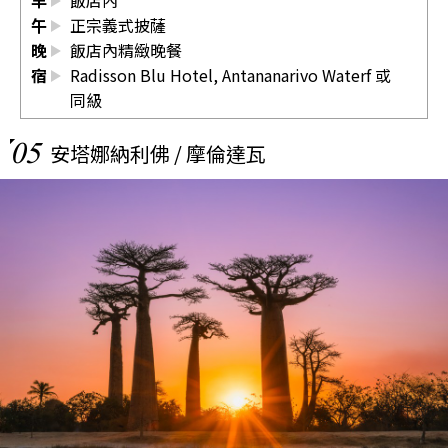
早
飯店內
午
正宗義式披薩
晚
飯店內精緻晚餐
宿
Radisson Blu Hotel, Antananarivo Waterf
或
同級
05
安塔娜納利佛 / 摩倫達瓦