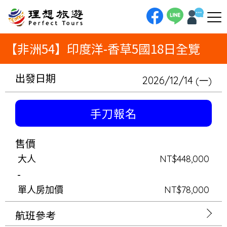
理想旅遊-【非洲54】印度洋-香草5國18日全覽一趟穿梭於印度洋香草群島的夢幻奇航！17日全覽之旅，我們將帶您一次探訪
五大傳奇島嶼。從英國皇室蜜月的塞席爾、馬達加斯加的猴麵包樹大道與狐猴，到馬克吐溫筆下的天堂原鄉模里西斯。旅程更將
深入留尼旺的火山地景與葛摩的香料花園，完成一生一次的終極海島夢想清單。
【非洲54】印度洋-香草5國18日全覽
出發日期
2026/12/14
(一)
手刀報名
售價
大人
NT$448,000
-
單人房加價
NT$78,000
航班參考