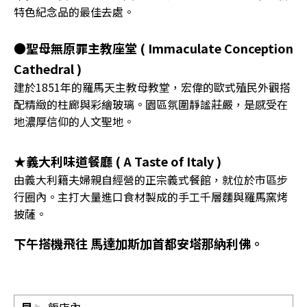
特色紀念品的最佳去處。
●聖母無原罪主教座堂 ( Immaculate Conception
Cathedral )
建於1851年的羅馬天主教母教堂，宏偉的歐式殖民外觀搭
配精緻的柱廊與彩繪玻璃。園區氛圍靜謐莊嚴，是感受在
地濃厚信仰的人文聖地。
★義大利味道餐廳 ( A Taste of Italy )
由義大利籍夫婦親自經營的正宗義式餐館，就位於市區步
行圈內。主打大量進口食材製成的手工千層麵與羅馬窯烤
披薩。
下午搭機飛往 馬達加斯加首都安塔那納利佛。