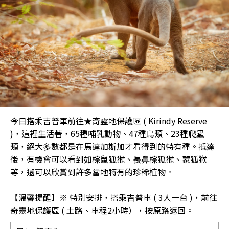
今日搭乘吉普車前往★奇靈地保護區 ( Kirindy Reserve
)，這裡生活著，65種哺乳動物、47種鳥類、23種爬蟲
類，絕大多數都是在馬達加斯加才看得到的特有種。抵達
後，有機會可以看到如棕鼠狐猴、長鼻棕狐猴、蒙狐猴
等，還可以欣賞到許多當地特有的珍稀植物。
【溫馨提醒】※ 特別安排，搭乘吉普車 ( 3人一台 )，前往
奇靈地保護區 ( 土路、車程2小時），按原路返回。