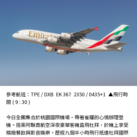
參考航班：TPE / DXB EK 367 2350 / 0435+1 ▲飛行時
間 ( 9 : 30 )
今日全團集合於桃園國際機場，帶著雀躍的心情辦理登
機。搭乘阿聯酋航空深夜豪華客機直飛杜拜，於機上享受
精緻餐飲與影音娛樂。歷經九個半小時飛行抵達杜拜國際