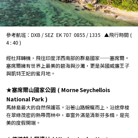
參考航班：DXB / SEZ EK 707 0855 / 1335 ▲飛行時間 (
4 : 40 )
經杜拜轉機，飛往印度洋西南部的群島國家──塞席爾。
塞席爾擁有世界上最美的碧海與沙灘，更是英國威廉王子
與凱特王妃的蜜月地。
★塞席爾山國家公園 ( Morne Seychellois
National Park )
馬赫島最大的自然保護區。沿著山路蜿蜒而上，沿途穿梭
在翠綠茂密的熱帶雨林中，車窗外滿是清新芬多精，是完
美的度假開端。