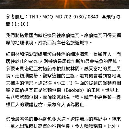
參考航班：TNR / MOQ MD 702 0730 / 0840 ▲飛行時
間 ( 1 : 10 )
我們將搭乘國內線班機飛往摩倫達瓦。摩倫達瓦因得天獨
厚的地理環境，成為西海岸著名旅遊城市。
紅樹林和潟湖環繞著潔白純淨的細沙海灘，景緻宜人，而
居住於此的vezu人則據信是馬達加斯加最會捕魚的民族。
參觀★貝塔尼亞村搭船穿梭紅樹林間，感受當地的風土民
情，走訪潮間帶，觀察這裡的生態，還有機會看到當地漁
夫捕魚的情形。還記得《小王子》裡面的提到的猴麵包樹
嗎？摩倫達瓦正是猴麵包樹（Baobab）的王國。世界上
有八種猴麵包樹，摩倫達瓦就有七種。曠野中高聳著一棵
棵巨大的猴麵包樹，景象令人嘆為觀止。
傍晚最著名的●猴麵包樹大道。遼闊無垠的曠野中，神來
一筆地出現兩排高聳的猴麵包樹，令人嘖嘖稱奇。此外，