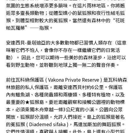
氛圍的生態系統增添更多韻味。在這片雨林地區，你將邂
逅眾多靈長類動物；從體型嬌小的鼠狐猴和夜行性絨毛狐
猴，到體型相對較大的冕狐猴，當然還有森林中的“花斑
帕瓦羅蒂”——指猴。
安達西貝-曼塔迪亞的大多數動物都已習慣人類存在（這意
味著它們不怕人，會像你不存在一樣繼續它們的日常活
動）。 因此，您可以期待一些美妙的森林漫步，沿途可以
看到野生動物，並聆聽到地球上獨一無二的聲音伴奏。
前往瓦科納保護區 ( Vakona Private Reserve ) 是瓦科納森
林旅館的私人保護區，距離安達西貝村約6公里。保護區
內有鱷魚湖、各種爬蟲類和兩棲類、多種特有植物，以及
最重要的★狐猴島。要近距離觀察和接觸公園裡的動物標
本，必須乘獨木舟穿越一條3公尺寬的小溪。公園向公眾
開放，狐猴部分溫順，允許人們接近。島上的狐猴是著名
的冕狐猴 ( Diademed sifaka )，馬達加斯加的舞蹈狐猴。
它們性情溫順，喜歡與人接觸。此外，島上還有小型竹狐