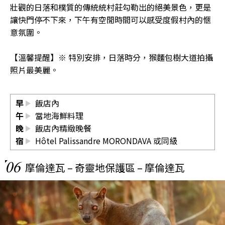
壯觀的日落和樸質的傳統統村莊勾勒出的絕美景色，更是
讓快門停不下來，下午有空閒時間可以感受度假村內的愜
意氛圍。
【溫馨提醒】※ 特別安排，日落時分，猴麵包樹大道拍攝
照片最美麗。
早
飯店內
午
當地海鮮料理
晚
飯店內精緻晚餐
宿
Hôtel Palissandre MORONDAVA
或同級
06
摩倫達瓦 – 奇靈地保護區 – 摩倫達瓦