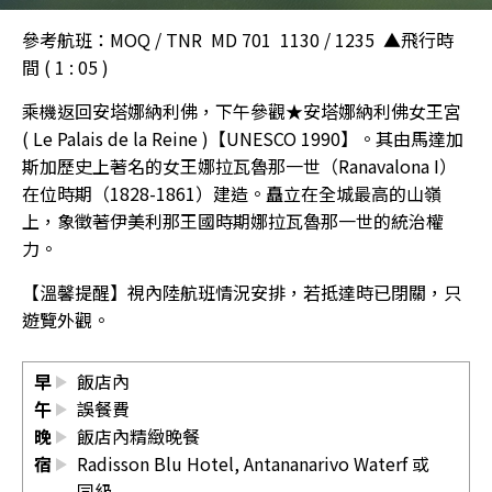
參考航班：MOQ / TNR MD 701 1130 / 1235 ▲飛行時
間 ( 1 : 05 )
乘機返回安塔娜納利佛，下午參觀★安塔娜納利佛女王宮
( Le Palais de la Reine )【UNESCO 1990】。其由馬達加
斯加歷史上著名的女王娜拉瓦魯那一世（Ranavalona I）
在位時期（1828-1861）建造。矗立在全城最高的山嶺
上，象徵著伊美利那王國時期娜拉瓦魯那一世的統治權
力。
【溫馨提醒】視內陸航班情況安排，若抵達時已閉關，只
遊覽外觀。
早
飯店內
午
誤餐費
晚
飯店內精緻晚餐
宿
Radisson Blu Hotel, Antananarivo Waterf
或
同級