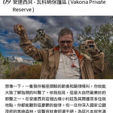
09
安達西貝 - 瓦科納保護區 ( Vakona Private
Reserve )
想像一下，一隻狼伴著座頭鯨的節奏和韻律嚎叫，你就能
大致了解指猴的叫聲了。依我拙見，這是大自然最美妙的
歌聲之一。在安達西貝這個古樸小村莊及其周邊眾多住宿
地點，你都能聽到這憂鬱的旋律。但一旦你深入國家公園
茂密的常綠森林，這聲音就會迴盪不絕，為這片本就充滿