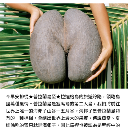
今早安排從★普拉蘭島至★拉迪格島的旅遊線路，領略島
國萬種風情。普拉蘭島是塞席爾的第二大島，我們將前往
世界上唯一的海椰子山谷—五月谷。海椰子是普拉蘭島特
有的一種棕梠，會結出世界上最大的果實。傳說亞當、夏
娃偷吃的禁果就是海椰子，因此這裡也被認為是聖經中的