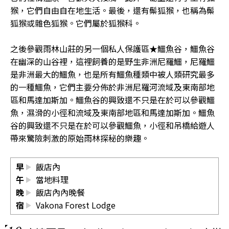
猴，它們自由自在地生活。最後，還有鬃狐猴，也稱為鬃
狐猴或雜色狐猴。它們屬於狐猴科。
之後參觀雨林山莊的另一個私人保護區★鱷魚谷，鱷魚谷
在幽深的山谷裡，這裡飼養的是野生非洲尼羅鱷，尼羅鱷
是非洲最大的鱷魚，也是所有鱷魚種類中被人類研究最多
的一種鱷魚，它們主要分佈於非洲尼羅河流域及東南部地
區和馬達加斯加。鱷魚谷的興致還不只是在於可以參觀鱷
魚，濕滑的小徑和流域及東南部地區和馬達加斯加。鱷魚
谷的興致還不只是在於可以參觀鱷魚，小徑和吊橋給遊人
帶來驚險刺激的原始雨林探秘的樂趣。
早
飯店內
午
當地料理
晚
飯店內內晚餐
宿
Vakona Forest Lodge