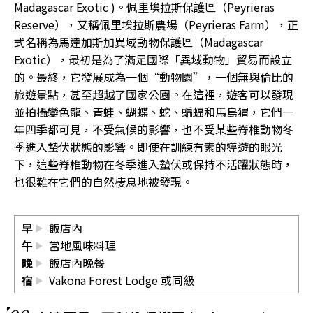
Madagascar Exotic )。佩里埃拉斯保護區（Peyrieras
Reserve），又稱佩里埃拉斯農場（Peyrieras Farm），正
式名稱為馬達加斯加異域動物保護區（Madagascar
Exotic），最初是為了滿足國際「異域動物」貿易而設立
的。最終，它發展成為一個“動物園”，一個無與倫比的
旅遊景點，甚至超越了國家公園。在這裡，遊客可以發現
並拍攝變色龍、青蛙、蝴蝶、蛇、蝙蝠和馬島猬，它們一
年四季都可見，不受氣候的影響，也不受某些脊椎動物冬
季進入蟄伏狀態的影響。即使在訓練有素的導遊的眼光
下，這些脊椎動物在冬季進入蟄伏或保持不活躍狀態時，
也很難在它們的自然棲息地被發現。
早
飯店內
午
當地風味料理
晚
飯店內晚餐
宿
Vakona Forest Lodge
或同級