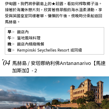
伊甸園。我們將參觀島上的★莊園，看如何榨取椰子油。
接著於海灘休憩片刻，欣賞著翡翠般的海水溫柔湧動，享
受與英國皇室同樣奢華、慵懶的午後。傍晚時分乘船返回
馬赫島。
早
飯店內
午
當地風味料理
晚
飯店內精緻晚餐
宿
Kempinski Seychelles Resort
或同級
04
馬赫島 / 安塔娜納利佛Antananarivo【馬達
加斯加】- 2