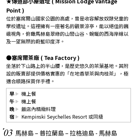
★傳道部小屋遺址 ( Mission Lodge Vantage
Point )
位於塞席爾山國家公園的高處，曾是收容解放奴隸兒童的
學校遺址。這裡擁有一座著名的觀景涼亭，能以絕佳的巍
峨視角，俯瞰馬赫島翠綠的山巒山谷、蜿蜒的西海岸線以
及一望無際的蔚藍印度洋。
●塞席爾茶廠 ( Tea Factory )
坐落於下山路上的半山腰，是歷史悠久的茶葉基地。其附
設的販賣部提供價格實惠的「在地香草茶與肉桂茶」，極
適合順路採買伴手禮。
早
機上餐
午
機上餐
晚
飯店內精緻料理
宿
Kempinski Seychelles Resort
或同級
03
馬赫島 – 普拉蘭島 – 拉格迪島 - 馬赫島