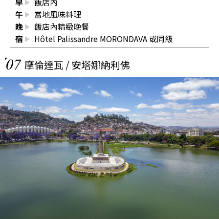
早
飯店內
午
當地風味料理
晚
飯店內精緻晚餐
宿
Hôtel Palissandre MORONDAVA
或同級
07
摩倫達瓦 / 安塔娜納利佛