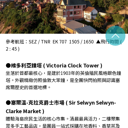
^
參考航班：SEZ / TNR EK 707 1505 / 1650 ▲飛行時間 (
2 : 45 )
●維多利亞鐘塔 ( Victoria Clock Tower )
坐落於首都最核心，是建於1903年的英倫殖民風格銀色鐘
塔。外觀精緻仿照倫敦大笨鐘，是全團快閃拍照與認識塞
席爾歷史的首選地標。
●塞爾溫-克拉克爵士市場 ( Sir Selwyn Selwyn-
Clarke Market )
體驗海島庶民生活的核心市集。清晨最具活力，二樓聚集
眾多手工藝品店，是團員一站式採購在地香料、香草茶及