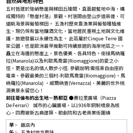
自然與地形特色
五村皆建於陡峭懸崖與梯田丘陵間，直面碧藍地中海，構
成獨特的「懸崖村落」景觀。村落間由登山步道串連，可
遠眺海景與葡萄梯田。 五漁村歷來靠漁業與葡萄種植維
生，現仍保有當地釀酒文化，當地居民重視土地與文化維
護，旅遊發展以永續性為主。 此區屬於Cinque Terre 國
家公園，也是歐洲最早推動可持續旅遊的海岸地區之一。
矗立在海邊的懸崖上，景色優美、各具特色。銜接馬納羅
拉(Manarola)以及利歐馬喬雷(Riomaggiore)的愛之小
徑，更是出名的情人散步小徑. 參觀說明:需搭乘自由座的
電車，參觀最美的三個村-利歐馬喬雷(Riomaggiore)，馬
納羅拉(Manarola) ，威爾納查(Vernazza)，美麗的世外桃
源美景永留您心！
前往哥倫布的出生地－熱那亞
●費拉里廣場（Piazza
De Ferrari） 城市的心臟廣場，以1936年銅制噴泉為核
心，四周被新古典建築、歌劇院和古老商業街圍繞
早
飯店內
午
五漁村地方風味