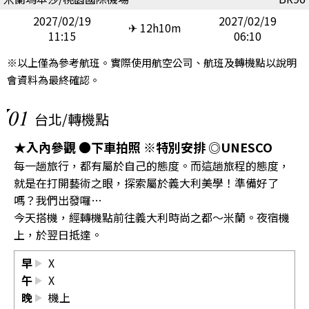
2027/02/19
2027/02/19
✈ 12h10m
11:15
06:10
※以上僅為參考航班。實際使用航空公司、航班及轉機點以說明
會資料為最終確認。
01
台北/轉機點
★入內參觀 ●下車拍照 ※特別安排 ◎UNESCO
每一趟旅行，都有屬於自己的態度。而這趟旅程的態度，
就是在打開藝術之眼，探索屬於義大利美學！準備好了
嗎？我們出發囉…
今天搭機，經轉機點前往義大利時尚之都～米蘭。夜宿機
上，於翌日抵達。
早
X
午
X
晚
機上