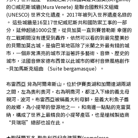
的◎威尼斯城牆(Mura Venete) 是聯合國教科文組織
(UNESCO) 世界文化遺產。 2017年被列入世界遺產名錄的
。 這些城牆是16至17世紀威尼斯共和國防禦工事的一部
分，延伸超過1000公里，從貝加莫一直到賽普勒斯 幸運的
在二戰期間沒有遭受到轟炸，依然可以看的到最完整美妙
的貝爾加莫古城，是倫巴第地區除了米蘭之外最有錢的城
市，一個非常漂亮的城市洋溢著許多藝術、音樂、歷史的
城市，法國音樂家德布西曾以此城市的鄉村音樂風格創作
~貝加馬斯克組曲 （Suite bergamasque）。
布雷西亞 背為阿爾卑斯山，位於伊賽奧湖和加爾達湖兩湖
之間，左為奧利奧河，右為明喬河，都注入下緣的義北母
親河 - 波河。布雷西亞被稱義大利母獅，是義大利魚子醬
的故鄉，為小提琴的發源地之一 ，和南邊一點點的克雷莫
納，構成了世界上最精良的小提琴產區，也是槍械製造商
“貝瑞塔”總部也設在此。
★聖薩爾瓦多-聖朱利亞紀念建築群(complesso