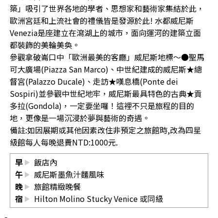
築」吸引了世界各地的學者、思想家和藝術家集結於此，
歐洲宮廷和上流社會的禮儀皆是發源於此! 水都威尼斯
Venezia是座建立在瀉湖上的城市，面向運河的建築立面
都裝飾的美輪美奐。
參觀拿破崙口中「歐洲最美的客廳」威尼斯地標～●聖馬
可大廣場(Piazza San Marco)、中世紀建成的威尼斯★總
督宮(Palazzo Ducale)、走訪★嘆息橋(Ponte dei
Sospiri)並參觀中世紀地牢，威尼斯最具特色的古典★貢
多拉(Gondola)，一定要坐囉！這裡不只是旅程的目的
地，更像是一場沉浸於夢與藝術的奇遇。
備註:如因展期或其他因素改住非預定之旅館時,改為四星
級館每人每晚退費NTD:1000元.
早
飯店內
午
威尼斯墨魚汁麵風味
晚
旅館精緻晚餐
宿
Hilton Molino Stucky Venice
或同級