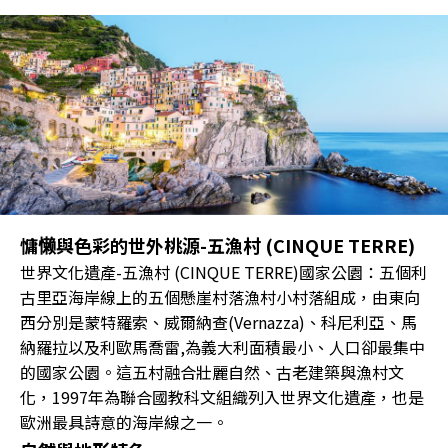
慵懒與色彩的世外桃源-五漁村 (CINQUE TERRE)
世界文化遺產-五漁村 (CINQUE TERRE)國家公園：五個利
古里亞海岸線上的五個懸崖村落漁村小村落組成，由東向
西分別是蒙特羅索、威爾納查(Vernazza)、科尼利亞、馬
納羅拉以及利歐馬喬雷,為義大利面積最小、人口卻最集中
的國家公園。這五村融合壯麗自然、古老建築與漁村文
化，1997年為聯合國教科文組織列入世界文化遺產，也是
歐洲最具詩意的海岸線之一。