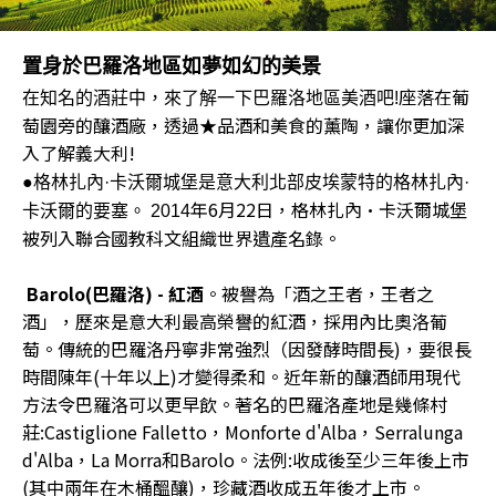
置身於巴羅洛地區如夢如幻的美景
座落在葡
在知名的酒莊中，來了解一下巴羅洛地區美酒吧!
萄園旁的釀酒廠，透過★品酒和美食的薰陶，讓你更加深
入了解義大利!
●
格林扎內·卡沃爾城堡是意大利北部皮埃蒙特的格林扎內·
年6
月22日，格林扎內·卡沃爾城堡
卡沃爾的要塞。 2014
被列入聯合國教科文組織世界遺產名錄。
Barolo(
巴羅洛) - 紅酒
。被譽為「酒之王者，王者之
酒」，歷來是意大利最高榮譽的紅酒，採用內比奧洛葡
萄。傳統的巴羅洛丹寧非常強烈（因發酵時間長)，要很長
時間陳年(十年以上)才變得柔和。近年新的釀酒師用現代
方法令巴羅洛可以更早飲。著名的巴羅洛產地是幾條村
莊:Castiglione Falletto，Monforte d'Alba，Serralunga
d'Alba，La Morra和Barolo。法例:收成後至少三年後上市
(其中兩年在木桶醞釀)，珍藏酒收成五年後才上市。