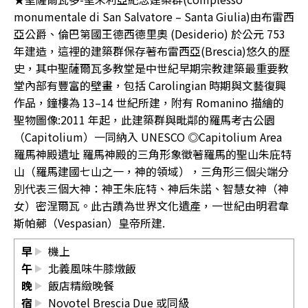
monumentale di San Salvatore – Santa Giulia)由布雷西
亞公爵、倫巴第國王德西德里奧 (Desiderio) 於公元 753
年建造，這裡的建築群保存著布雷西亞(Brescia)悠久的歷
史，其中聖薩爾瓦多教堂是中世紀早期宗教建築最重要教
堂內部有豐富的壁畫，包括 Carolingian 時期與文藝復興
作品，鐘樓為 13–14 世紀所建，附有 Romanino 描繪的
聖物圖像:2011 年起，此建築群與毗鄰的羅馬考古公園
（Capitolium）一同納入 UNESCO ◎Capitolium Area
羅馬神殿遺址 羅馬神殿的三角形象徵著羅馬的聖山朱庇特
山（羅馬建國七山之一，神的領域），三角形三個尖端分
別代表三個大神：神王朱庇特、神后朱諾、智慧女神（神
女）密涅爾瓦。此古蹟為世界文化遺產，一世紀由明君韋
斯帕薌（Vespasian）皇帝所建.
早
機上
午
北義風味牛膝燉飯
晚
飯店精緻晚餐
宿
Novotel Brescia Due
或同級