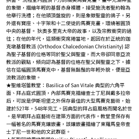
的象徵，描繪年輕的基督赤身裸體，接受施洗者聖約翰為
他舉行洗禮；在他頭頂盤旋的，則是象徵聖靈的鴿子。另
外還有寶座、十字架和十二使徒的馬賽克畫，環繞著圓頂
中央的基督。 狄奧多里克大帝的故事，以及宗教衝突的過
往；在他的年代，這類衝突席捲當地，起因在於正統的迦
克墩基督教派 (Orthodox Chalcedonian Christianity) 認
為聖子基督的位格等同於聖父與聖靈，而大帝卻同意亞流
教派的觀點，傾向認為基督的位格在聖父與聖靈之下。據
信在這幅圓頂馬賽克中，基督無鬍鬚的年輕外貌，便是亞
流教派的象徵。
★聖維塔蕾教堂：Basilica of San Vitale 典型的六角平
面、拜占庭式圓頂，內部馬賽克描繪查士丁尼與戴多拉帝
后，可說是伊斯坦堡之外保存最佳的大型馬賽克藝術，始
建於527年，548年完工。因典型的拜占庭風格而聞名於世
。是早期拜占庭藝術在建築方面的代表作。教堂里保存有
一幅著名的馬賽克鑲嵌畫，該鑲嵌畫描繪了東羅馬皇帝查
士丁尼一世和他的文武群臣。