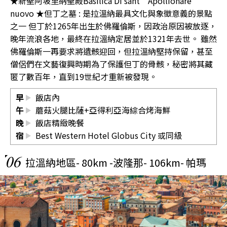
★新聖阿坡里納聖殿Basilica Di sant’Apollionare
nuovo ★但丁之墓 : 是拉溫納最具文化與象徵意義的景點
之一 但丁於1265年出生於佛羅倫斯，因政治原因被放逐，
晚年流浪各地，最終在拉溫納定居並於1321年去世。 雖然
佛羅倫斯一再要求將遺骸迎回，但拉溫納堅持保留，甚至
僧侶們在文藝復興時期為了保護但丁的骨骸，秘密將其藏
匿了數百年，直到19世紀才重新被發現。
早
飯店內
午
蘑菇火腿比薩+亞得利亞海綜合烤海鮮
晚
飯店精緻晚餐
宿
Best Western Hotel Globus City
或同級
06
拉溫納地區- 80km -波隆那- 106km- 帕瑪