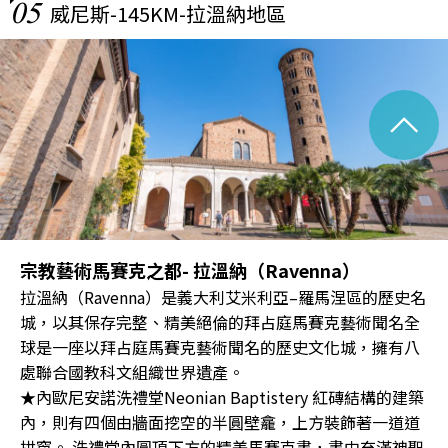
05
威尼斯-145KM-拉溫納地區
^
宗教藝術馬賽克之都- 拉溫納（Ravenna）
拉溫納（Ravenna）是義大利艾米利亞–羅馬涅區的歷史名
城，以其保存完整、精美絕倫的拜占庭馬賽克藝術聞名全
球是一座以拜占庭馬賽克藝術聞名的歷史文化城，擁有八
處聯合國教科文組織世界遺產。
★內歐尼安諾洗禮堂Neonian Baptistery 紅磚結構的建築
內，則有四個由牆面挖空的半圓壁龕，上方裝飾著一道道
拱窗。 洗禮堂內圓頂下方的精美馬賽克畫，畫中充滿神聖