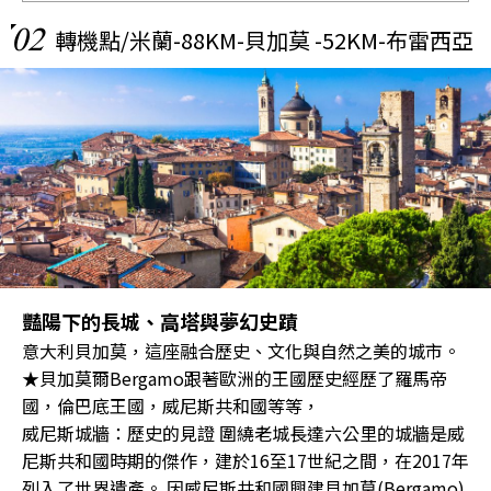
02
轉機點/米蘭-88KM-貝加莫 -52KM-布雷西亞
豔陽下的長城、高塔與夢幻史蹟
意大利貝加莫，這座融合歷史、文化與自然之美的城市。
★貝加莫爾Bergamo跟著歐洲的王國歷史經歷了羅馬帝
國，倫巴底王國，威尼斯共和國等等，
威尼斯城牆：歷史的見證 圍繞老城長達六公里的城牆是威
尼斯共和國時期的傑作，建於16至17世紀之間，在2017年
列入了世界遺產。 因威尼斯共和國興建貝加莫(Bergamo)