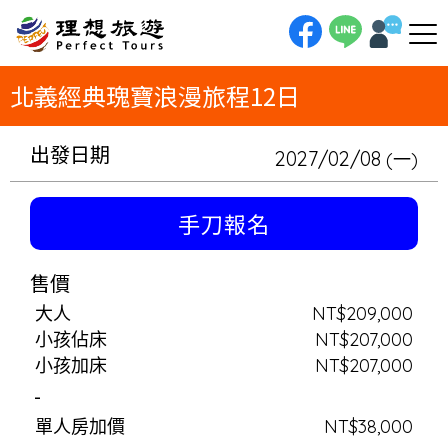
理想旅遊-北義經典瑰寶浪漫旅程12日打開藝術之眼，跟隨「北義大利」的浪漫脈動！從米蘭時尚之都啟程，沿著歷史長河，探
訪貝加莫UNESCO世界遺產威尼斯城牆。沉醉於水都威尼斯的詩意貢多拉，在拉溫納品味極致拜占庭馬賽克藝術。接著，探索
波隆那大學城的世界遺產拱廊與帕瑪美食精髓。在彩色五漁村的浪漫懸崖與杜林的皇室氛圍中，以一杯醇厚的巴羅洛紅酒為這趟
「經典瑰寶」之旅畫下完美句點。在波隆那、帕瑪享受世界級美食。
北義經典瑰寶浪漫旅程12日
出發日期
2027/02/08
(一)
手刀報名
售價
大人
NT$209,000
小孩佔床
NT$207,000
小孩加床
NT$207,000
-
單人房加價
NT$38,000