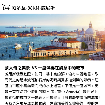
04
帕多瓦-88KM-威尼斯
蒙太奇之美景 VS 一座漂浮在詩意中的城市
威尼斯緩緩甦醒，如同一場未完的夢。沒有車聲喧囂，取
而代之的是水波輕拍石岸的呢喃與貢多拉划槳的節奏。這
座由百座小島編織而成的水上迷宮，不僅是一座城市，更
是一首在時間中流動的詩。 威尼斯（Venezia）是世界上
最獨特的城市之一是義大利最迷人且具有歷史價值的城市!
★道奇宮現今成為博物館，建築精美甚至被譽為「神的建