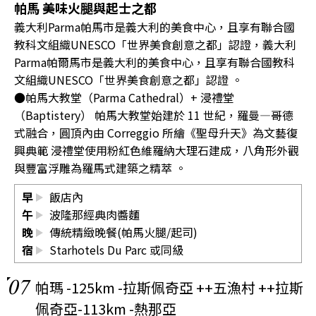
帕馬 美味火腿與起士之都
義大利Parma帕馬市是義大利的美食中心，且享有聯合國
教科文組織UNESCO「世界美食創意之都」認證，義大利
Parma帕爾馬市是義大利的美食中心，且享有聯合國教科
文組織UNESCO「世界美食創意之都」認證 。
●帕馬大教堂（Parma Cathedral）+ 浸禮堂
（Baptistery） 帕馬大教堂始建於 11 世紀，羅曼—哥德
式融合，圓頂內由 Correggio 所繪《聖母升天》為文藝復
興典範 浸禮堂使用粉紅色維羅納大理石建成，八角形外觀
與豐富浮雕為羅馬式建築之精萃 。
早
飯店內
午
波隆那經典肉醬麵
晚
傳統精緻晚餐(帕馬火腿/起司)
宿
Starhotels Du Parc
或同級
07
帕瑪 -125km -拉斯佩奇亞 ++五漁村 ++拉斯
佩奇亞-113km -熱那亞