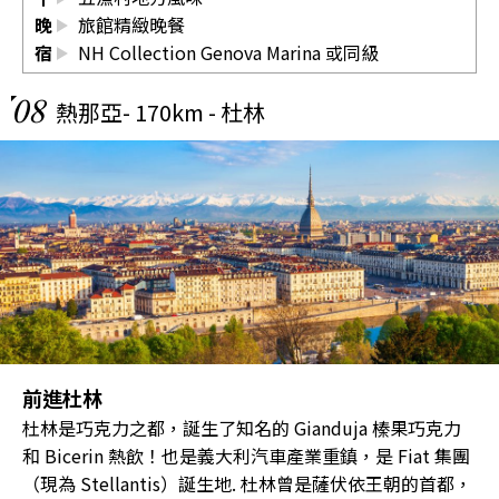
晚
旅館精緻晚餐
宿
NH Collection Genova Marina
或同級
08
熱那亞- 170km - 杜林
前進杜林
杜林是巧克力之都，誕生了知名的 Gianduja 榛果巧克力
和 Bicerin 熱飲！也是義大利汽車產業重鎮，是 Fiat 集團
（現為 Stellantis）誕生地. 杜林曾是薩伏依王朝的首都，