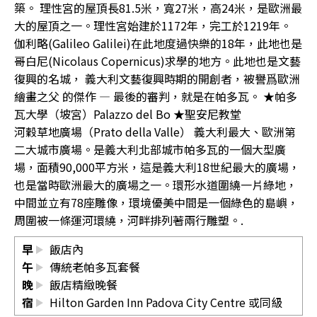
築。 理性宮的屋頂長81.5米，寬27米，高24米，是歐洲最
大的屋頂之一。理性宮始建於1172年，完工於1219年。
伽利略(Galileo Galilei)在此地度過快樂的18年，此地也是
哥白尼(Nicolaus Copernicus)求學的地方。此地也是文藝
復興的名城， 義大利文藝復興時期的開創者，被譽爲歐洲
繪畫之父 的傑作 — 最後的審判，就是在帕多瓦。 ★帕多
瓦大學（坡宮）Palazzo del Bo ★聖安尼教堂
河穀草地廣場（Prato della Valle） 義大利最大、歐洲第
二大城市廣場。是義大利北部城市帕多瓦的一個大型廣
場，面積90,000平方米，這是義大利18世紀最大的廣場，
也是當時歐洲最大的廣場之一。環形水道圍繞一片綠地，
中間並立有78座雕像，環境優美中間是一個綠色的島嶼，
周圍被一條運河環繞，河畔排列著兩行雕塑。.
早
飯店內
午
傳統老帕多瓦套餐
晚
飯店精緻晚餐
宿
Hilton Garden Inn Padova City Centre
或同級