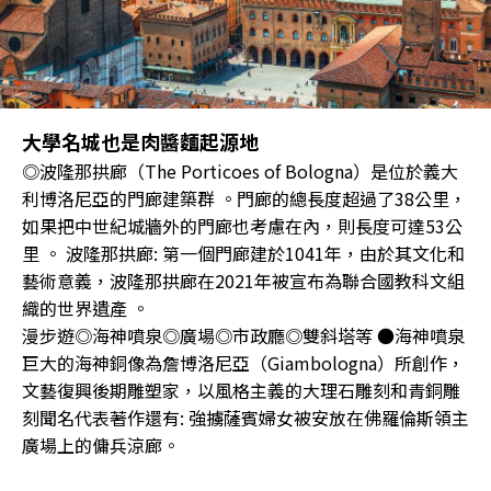
大學名城也是肉醬麵起源地
◎波隆那拱廊（The Porticoes of Bologna）是位於義大
利博洛尼亞的門廊建築群 。門廊的總長度超過了38公里，
如果把中世紀城牆外的門廊也考慮在內，則長度可達53公
里 。 波隆那拱廊: 第一個門廊建於1041年，由於其文化和
藝術意義，波隆那拱廊在2021年被宣布為聯合國教科文組
織的世界遺產 。
漫步遊◎海神噴泉◎廣場◎市政廳◎雙斜塔等 ●海神噴泉
巨大的海神銅像為詹博洛尼亞（Giambologna）所創作，
文藝復興後期雕塑家，以風格主義的大理石雕刻和青銅雕
刻聞名代表著作還有: 強擄薩賓婦女被安放在佛羅倫斯領主
廣場上的傭兵涼廊。