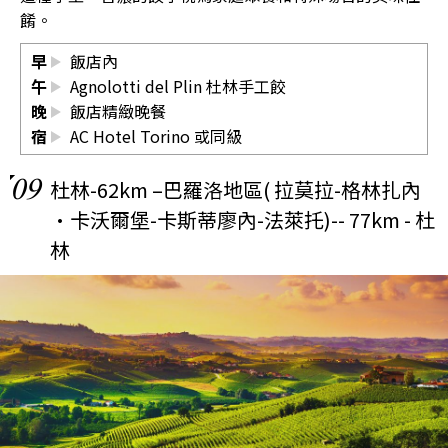
餚。
早
飯店內
午
Agnolotti del Plin 杜林手工餃
晚
飯店精緻晚餐
宿
AC Hotel Torino
或同級
09
杜林-62km –巴羅洛地區( 拉莫拉-格林扎內
·卡沃爾堡-卡斯蒂廖內-法萊托)-- 77km - 杜
林