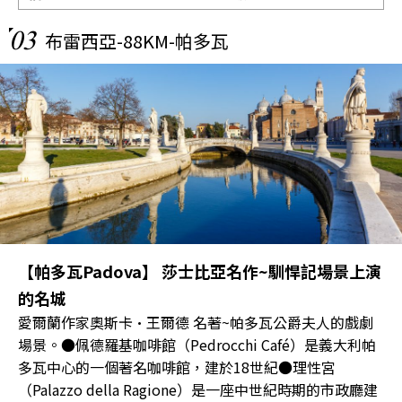
03
布雷西亞-88KM-帕多瓦
【帕多瓦Padova】 莎士比亞名作~馴悍記場景上演
的名城
愛爾蘭作家奧斯卡·王爾德 名著~帕多瓦公爵夫人的戲劇
場景。●佩德羅基咖啡館（Pedrocchi Café）是義大利帕
多瓦中心的一個著名咖啡館，建於18世紀●理性宮
（Palazzo della Ragione）是一座中世紀時期的市政廳建