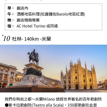
早
飯店內
午
酒鄉地區料理(松露麵佐Barolo地區紅酒)
晚
飯店精緻晚餐
宿
AC Hotel Torino
或同級
10
杜林- 140km -米蘭
我們在時尚之都～米蘭Milano 途經世界著名的百年歌劇院
●斯卡拉歌劇院(Teatro alla Scala)，350部歌劇在此首