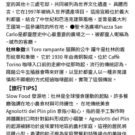
室的其他十三處宅邸，共同被列為世界文化遺產。 具體而
言，它在1997年被納入世界遺產項目。 這座宮殿位於義大
利都靈，結合了中世紀和巴洛克建築風格，並曾是義大利
王國第一屆參議院的所在地。 ●聖卡洛廣場Piazza San
Carlo是都靈歷史中心最重要的廣場之一，被都靈人昵稱為
~城市的客廳。
杜林象徵
:Il Toro rampante 猖獗的公牛 躍牛是杜林的盾
形紋章和象徵。 它於 1930 年由青銅製成，位於 Caffè
Torino 咖啡入口前的走廊中從那時起，流行的傳統認為，
踐踏公牛生殖器會帶來好運，以至於都靈人以一種非常謹
慎和不顯眼的方式經過咖啡館前，實現了這個傳說。
【旅行TIPS】
Slow Food 發源地：杜林是全球慢食運動的起點，許多餐
廳強調在地小農食材與可持續性 ， 在地傳統美食
Agnolotti del Plin plin 意指小點心，指的是手工製作時
將麵團封口時針對餡料形成的小褶皺。 Agnolotti del Plin
的起源被歸功於皮埃蒙特地區的農村家庭，這裡的居民將
這種小型、香濃的餃子視為家庭聚餐和特殊場合的美味佳