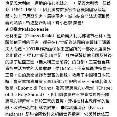
也是義大利統一運動的核心地點之一。 是義大利第一任首
都（1861–1865），因此擁有許多宏偉宮殿與國家級建
築，如卡里尼亞諾宮、馬達瑪宮。城市結合了法式優雅與
義式熱情，街道整齊對稱，有小巴黎 美譽!
★◎皇宮Palazo Reale
杜林王宮（Palazzo Reale）位於義大利北部城市杜林，是
薩伏依王朝的王宮，卻是在17世紀為法國的克麗絲丁瑪麗
夫人而建。1997年作為薩伏依王室居所的一部分入選世界
文化遺產。 從12世紀到19世紀，杜林是薩伏依公國及其後
的撒丁尼亞王國（義大利王國前身）的首都，王宮包含其
貴族生活方式的大量收藏。從1645年，王室成員住進這座
王宮。它的房間裝飾有豐富的掛毯，收集了中國和日本花
瓶。皇家軍械庫藏有大量16和17世紀的武器。 ★聖若望大
教堂（Duomo di Torino）及其 聖裹屍布小教堂（Chapel
of the Holy Shroud），但目前裹屍布不會直接對外公開
裹屍布禮拜堂，建於王宮的西翼，連接杜林主教座堂的後
殿，收藏著名的杜林裹屍布。 ●◎瑪達瑪宮（Palazzo
Madama）是聯合國教科文組織世界遺產，它與薩伏依王