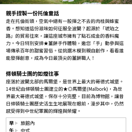
親手捏製一份托倫童話
走在托倫街頭，空氣中總有一股揮之不去的肉桂與蜂蜜
香。想知道這份滋味如何征服全波蘭？起源於「琥珀之
路」的貿易往來，讓這座城市擁有了點石成金的香料魔
力。今日特別安排★薑餅手作體驗，邀您「手」動參與這
場傳承百年的甜蜜習俗。從挑選木模到親自創作，看看誰
能發揮創意，成為今日最頂尖的薑餅職人！
條頓騎士團的如煙往事
座落於波蘭北部的馬爾堡，是世界上最大的哥德式城堡。
14世紀由條頓騎士團建立的★◎馬爾堡(Malbork)，為世
界最大哥德式城堡，保存十分完整，目前為博物館，讓昔
日條頓騎士團歷史活生生地展現在眼前，漫步其中，仍然
感受得到中世紀軍團的輝煌與榮耀。
早
旅館內
午
中式