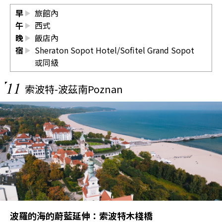
早
旅館內
午
西式
晚
飯店內
宿
Sheraton Sopot Hotel/Sofitel Grand Sopot
或同級
11
索波特-波茲南Poznan
波羅的海的蔚藍延伸：索波特木棧橋