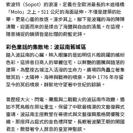
索波特（Sopot）的浪漫，定義在全歐洲最長的木造棧橋
「Molo」之上。511 公尺的海面延伸，不僅是建築的壯
舉，更是心靈的放逐。漫步其上，腳下是波羅的海的陣陣
濤聲，迎面而來的是揉合了海鹽與自由的清風。在這裡，
隨意捕捉的鏡頭皆是壯闊的蔚藍史詩。
彩色童話的集散地：波茲南舊城區
踏入波茲南的心臟，映入眼簾的是如明信片般跳躍的繽紛
色彩。這排昔日商人的華麗住宅，以鮮艷的圖騰與錯落的
建築，為整座古城注入活潑的生命力。廣場四角矗立著象
徵冥后、太陽神、海神與戰神的噴泉，其中 1776 年存留
至今的冥后噴泉，靜默地守望著中世紀的餘韻。
曾歷經大火、閃電、颶風與二戰戰火的波茲南市政廳，猶
如不死鳥般在原址重生，保留了中歐最精湛的文藝復興式
靈魂，波茲南主座教堂在哥德式與文藝復興風格間優雅交
織，那座拜占庭式的金色禮拜堂，長眠著波蘭王朝的開國
君主，散發著令人屏息的皇室神聖感。