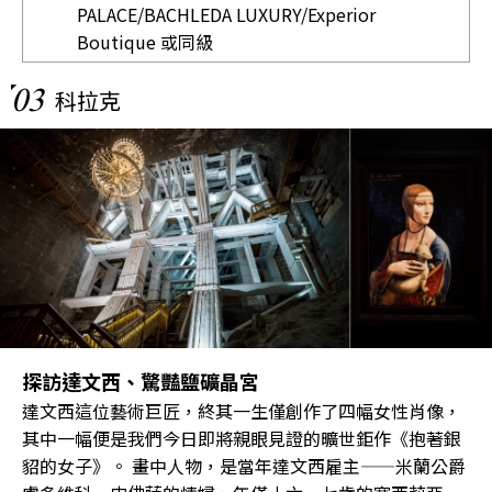
PALACE/BACHLEDA LUXURY/Experior
Boutique 或同級
03
科拉克
探訪達文西、驚豔鹽礦晶宮
達文西這位藝術巨匠，終其一生僅創作了四幅女性肖像，
其中一幅便是我們今日即將親眼見證的曠世鉅作《抱著銀
貂的女子》。 畫中人物，是當年達文西雇主——米蘭公爵