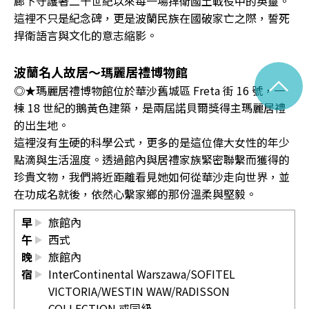
廊下守護著二十世紀以來每一場捍衛國土戰役中的英靈。
這裡不只是紀念碑，更是波蘭民族在國破家亡之際，誓死
捍衛語言與文化的意志縮影。
波蘭名人故居～瑪麗居禮博物館
^
◎★瑪麗居禮博物館位於華沙舊城區 Freta 街 16 號，一
棟 18 世紀的鵝黃色建築，是兩屆諾貝爾獎得主瑪麗居禮
的出生地。
這裡沒有生硬的科學公式，更多的是這位偉大女性的年少
點滴與生活溫度。透過館內與居禮家族緊密聯繫而獲得的
珍貴文物，我們將近距離看見她如何從華沙走向世界，並
在功成名就後，依然心繫家鄉的那份溫柔與堅毅。
早
旅館內
午
西式
晚
旅館內
宿
InterContinental Warszawa/SOFITEL
VICTORIA/WESTIN WAW/RADISSON
COLLECTION 或同級