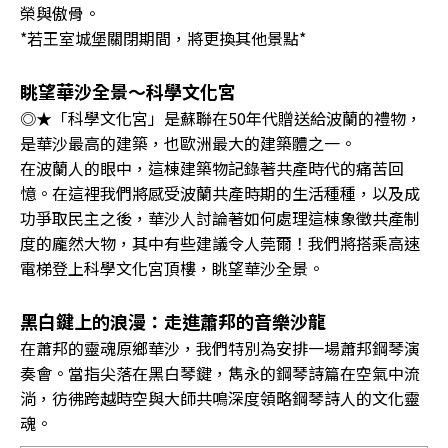
榮與傲骨。
*若王室城堡關閉期間，將更換其他景點*
眺望華沙全景～科學文化宮
◎★「科學文化宮」是蘇聯在50年代贈送給波蘭的禮物，
是華沙最高的建築，也歐洲最大的建築體之一。
在波蘭人的眼中，這棟建築物記錄著共產時代的痛苦回
憶。在這裡我們將感受波蘭共產時期的生活種種，以及成
功爭取民主之後，華沙人討論著如何處理這棟象徵共產制
度的龐然大物，其中有些建議令人莞爾！我們將搭乘高速
電梯登上科學文化宮頂樓，眺望華沙全景。
黑白鍵上的浪漫：走進蕭邦的音樂沙龍
在蕭邦的靈魂原鄉華沙，我們特別為安排一場蕭邦鋼琴演
奏會。當指尖落在黑白琴鍵，雋永的鋼琴詩篇在空氣中流
淌，彷彿跨越時空與大師共鳴深度領略鋼琴詩人的文化靈
魂。