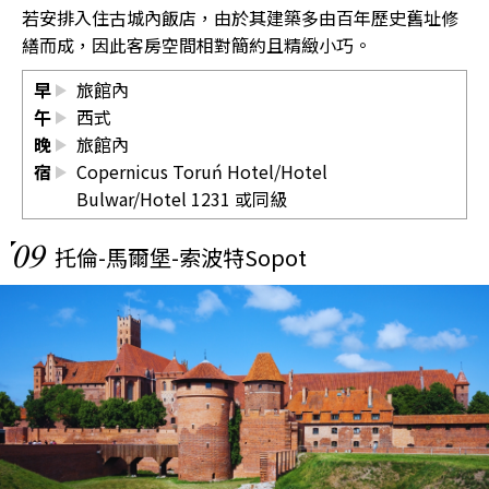
若安排入住古城內飯店，由於其建築多由百年歷史舊址修
繕而成，因此客房空間相對簡約且精緻小巧。
早
旅館內
午
西式
晚
旅館內
宿
Copernicus Toruń Hotel/Hotel
Bulwar/Hotel 1231 或同級
09
托倫-馬爾堡-索波特Sopot