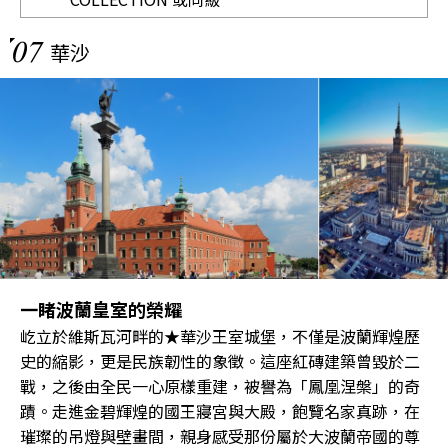
07
華沙
一睹波蘭皇室的榮耀
屹立於維斯瓦河畔的★華沙王室城堡，不僅是波蘭輝煌歷
史的縮影，更是民族韌性的象徵。這座紅磚建築曾毀於二
戰，之後由全民一心原樣重建，被譽為「鳳凰涅槃」的奇
蹟。走進金碧輝煌的國王寢宮與大殿，飽覽名家真跡，在
璀璨的吊燈與壁畫間，親身感受那份屬於大波蘭帝國的尊