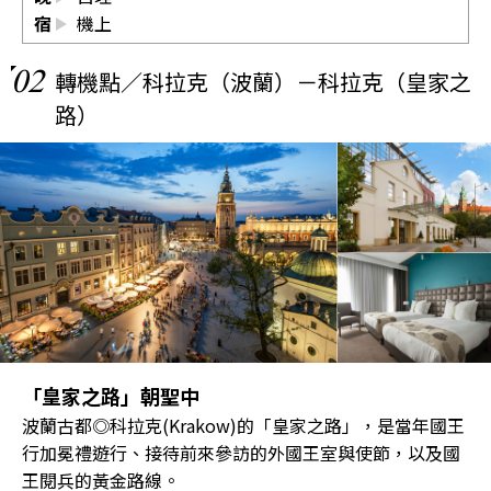
宿
機上
02
轉機點／科拉克（波蘭）－科拉克（皇家之
路）
「皇家之路」朝聖中
波蘭古都◎科拉克(Krakow)的「皇家之路」，是當年國王
行加冕禮遊行、接待前來參訪的外國王室與使節，以及國
王閱兵的黃金路線。