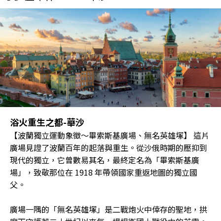
浴火重生之都-華沙
【波蘭獨立運動象徵～畢索斯基廣場、無名英雄塚】 這片
廣場見證了波蘭百年的起落與重生。從沙俄時期的壓抑到
現代的獨立，它曾數易其名，最終定名為「畢索斯基廣
場」，致敬那位在 1918 年帶領國家重返地圖的獨立國
父。
廣場一隅的「無名英雄塚」是二戰炮火中倖存的聖地，拱