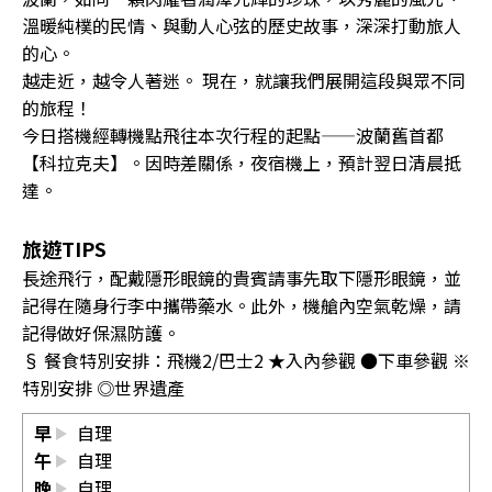
溫暖純樸的民情、與動人心弦的歷史故事，深深打動旅人
的心。
越走近，越令人著迷。 現在，就讓我們展開這段與眾不同
的旅程！
今日搭機經轉機點飛往本次行程的起點——波蘭舊首都
【科拉克夫】。因時差關係，夜宿機上，預計翌日清晨抵
達。
旅遊TIPS
長途飛行，配戴隱形眼鏡的貴賓請事先取下隱形眼鏡，並
記得在隨身行李中攜帶藥水。此外，機艙內空氣乾燥，請
記得做好保濕防護。
§ 餐食特別安排：飛機2/巴士2 ★入內參觀 ●下車參觀 ※
特別安排 ◎世界遺產
早
自理
午
自理
晚
自理