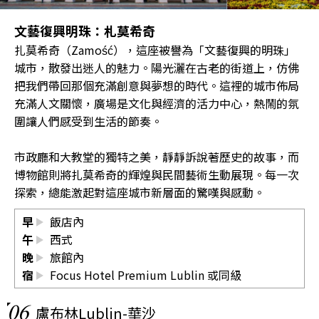
文藝復興明珠：札莫希奇
扎莫希奇（Zamość），這座被譽為「文藝復興的明珠」
城市，散發出迷人的魅力。陽光灑在古老的街道上，仿佛
把我們帶回那個充滿創意與夢想的時代。這裡的城市佈局
充滿人文關懷，廣場是文化與經濟的活力中心，熱鬧的氛
圍讓人們感受到生活的節奏。
市政廳和大教堂的獨特之美，靜靜訴說著歷史的故事，而
博物館則將扎莫希奇的輝煌與民間藝術生動展現。每一次
探索，總能激起對這座城市新層面的驚嘆與感動。
早
飯店內
午
西式
晚
旅館內
宿
Focus Hotel Premium Lublin 或同級
06
盧布林Lublin-華沙