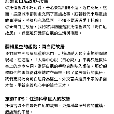
前進哥白尼故鄉-托倫
◎托倫舊城小巧可愛，著名景點相隔不遠、近在咫尺，然
而，這座城市卻到處充滿了童話故事。跟著我們來場童話
故事漫遊，將讓您充滿驚喜，不知不覺深深愛上托倫！
◎★哥白尼故居，我們將拜訪座落於托倫舊城的「哥白尼
故居」，近距離認識哥白尼的生活與事蹟。
翻轉星空的起點：哥白尼故居
我們將推開那扇厚重的木門，走進改變人類宇宙觀的關鍵
現場。在這裡，「太陽中心說（日心說）」不再只是教科
書上的冰冷名詞，當哥白尼的手稿真跡映入眼簾，那份顛
覆時代的勇氣彷彿穿透時空而來。除了星辰運行的奧秘，
我們更將揭開哥白尼身為醫生、外交官與經濟學家的多面
才華，重新定義您心中的這位天才。
旅遊TIPS：住進科學巨人的故鄉
托倫古城不僅是哥白尼的故鄉，更是科學研討會的重鎮，
飯店預約不易。