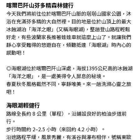
喀爾巴阡山芬多精森林健行
今天我們將前往位於喀爾巴阡山脈的塔塔山國家公園，沐
浴在充滿芬多精的大自然裡。目的地是位於山頂上的最大
冰蝕湖泊「海洋之眼」(又稱海眼湖)，整趟登山路程輕鬆
好走，有些波蘭家長推著娃娃車就這麼上山了。就讓我們
靜心享受難得的悠遊自在，傾聽抵達「海眼湖」時內心的
感動吧！
◎海眼湖位於喀爾巴阡山深處，海拔1395公尺高的冰蝕湖
「海洋之眼」，是一處美得令人屏息的秘境。
春夏秋冬風格截然不同，寧靜唯美。來一趟洗滌心靈之旅
吧！
海眼湖輕健行
路線全長約 8 公里（單程），沿鋪設良好的柏油步道前
行。
步行時間約 2–2.5 小時（來回約 4.2 小時）。
沿途路程平緩，風景秀麗，有溪谷與瀑布相伴，號稱東歐