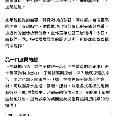
盧多維科．史佛薩的情婦，年僅十六、七歲的塞西莉亞．
加萊拉尼。
她年輕優雅的面容、轉身凝視的執著、嘴角那抹自信盎然
的笑意，穿越時空，依舊展現出無與倫比的美麗與風采。
據近代的圖像檢驗分析，畫作竟存在著三層結構！今日，
讓我們一同走進這層層疊疊的歷史謎團，近距離欣賞這幅
傳世鉅作！
品一口波蘭的鹹
下午轉換心情，前往全球唯一名列世界遺產的◎★維利奇
卡鹽礦(Wieliczka)，了解鹽礦開採者、深入地底採鹽的辛
苦。同時也將大開眼界～「鹽」在這裡是千變萬化的媒
材，可以變身水晶燈、祭壇、建材，以及各式各樣的雕刻
藝術品，展現這樣生活必需品的無限可能！ 今晚享用道地
波蘭風味餐，還有歡樂的桌間波蘭民俗舞蹈與您同樂30分
鐘喔！
早
旅館內