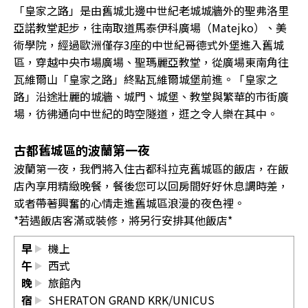
「皇家之路」是由舊城北邊中世紀老城城牆外的聖弗洛里
亞諾教堂起步，往南取道馬泰伊科廣場（Matejko）、美
術學院，經過歐洲僅存3座的中世紀哥德式外堡進入舊城
區，穿越中央市場廣場、聖瑪麗亞教堂，從廣場東南角往
瓦維爾山「皇家之路」終點瓦維爾城堡前進。「皇家之
路」沿途壯麗的城牆、城門、城堡、教堂與繁華的市街廣
場，彷彿通向中世紀的時空隧道，逛之令人樂在其中。
古都舊城區的波蘭第一夜
波蘭第一夜，我們將入住古都科拉克舊城區的飯店，在飯
店內享用精緻晚餐，餐後您可以回房間好好休息調時差，
或者帶著興奮的心情走進舊城區浪漫的夜色裡。
*若遇飯店客滿或裝修，將另行安排其他飯店*
早
機上
午
西式
晚
旅館內
宿
SHERATON GRAND KRK/UNICUS