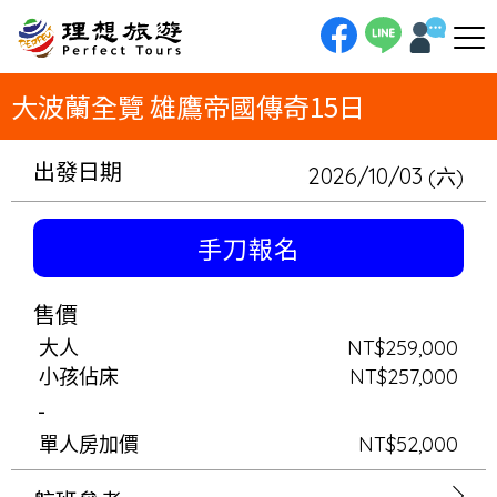
理想旅遊-大波蘭全覽 雄鷹帝國傳奇15日走進「大波蘭全覽」的雄鷹帝國傳奇，15日深度探索維利奇卡鹽礦與華沙王室城堡的
輝煌。從科拉克夫皇家之路出發，漫步海洋之眼秘境，並在蕭邦音樂會中沈醉。這趟波蘭旅遊不僅能手作薑餅、探訪維士瓦河，
更入住古城飯店，親睹《抱著銀貂的女子》真跡，圓一場絕美的東歐皇室夢。
大波蘭全覽 雄鷹帝國傳奇15日
出發日期
2026/10/03
(六)
手刀報名
售價
大人
NT$259,000
小孩佔床
NT$257,000
-
單人房加價
NT$52,000