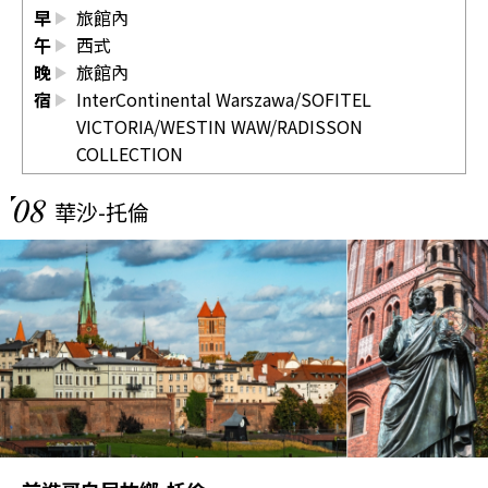
早
旅館內
午
西式
晚
旅館內
宿
InterContinental Warszawa/SOFITEL
VICTORIA/WESTIN WAW/RADISSON
COLLECTION
08
華沙-托倫