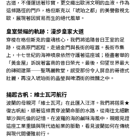
古道，不僅運送著珍寶，更交織出歐洲文明的血液。作為
這條路徑的門戶，格但斯克以「琥珀之都」的美譽傲視北
歐，展現著因貿易而生的絕代風華。
皇室榮耀的軌跡：漫步皇家大道
穿梭在格但斯克的靈魂核心，我們將追隨昔日王室的足
跡，從高原門起程，走過金門與長街的喧囂。長街市集
上，十七世紀的海神噴泉依然守護著這座城；極盡奢華的
「黃金屋」訴說著富商的昔日榮光。最後，仰望世界最大
的磚砌建築——聖瑪麗教堂，感受那份令人屏息的哥德式
壯麗，再沒入琥珀街的晶瑩與啤酒街的微醺之中。
揚起古帆：維士瓦河航行
波蘭的母親河「維士瓦河」在此匯入汪洋。我們將搭乘★
復古帆船，順著這條貫穿波蘭命脈的水路，從南往北細數
華沙與托倫的記憶。在波羅的海的鹹味海風中，親眼見證
這座工業重鎮與現代造船業的脈動，看見波蘭如何在傳統
與現代間優雅前行。