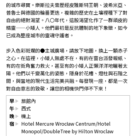
的城市尋寶。樂斯拉夫曾歷經皮雅斯特王朝、波希米亞、
普魯士與德國的輪番更迭，複雜的歷史在土壤裡種下了對
自由的絕對渴望。八〇年代，這股渴望化作了一群頑皮的
精靈——小矮人。他們最初是反抗體制的地下象徵，如今
已成為整座城市的靈魂守護者。
步入色彩斑斕的●主城廣場，請放下地圖，換上一顆赤子
之心。在這裡，小矮人無處不在，有的在窗台派發報紙、
有的在街角奮力救火，甚至有的小矮人正懶洋洋地曬著太
陽。他們以千變萬化的姿態，隱身於花槽、燈柱與石階之
間，與當地的現代生活完美共融。每發現一座，都是一次
對自由意志的致敬，讓您的相機快門停不下來！
早
旅館內
午
西式
晚
機上
宿
Hotel Mercure Wrocław Centrum/Hotel
Monopol/DoubleTree by Hilton Wroclaw