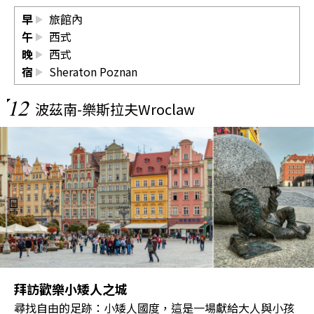
早
旅館內
午
西式
晚
西式
宿
Sheraton Poznan
12
波茲南-樂斯拉夫Wroclaw
拜訪歡樂小矮人之城
尋找自由的足跡：小矮人國度，這是一場獻給大人與小孩