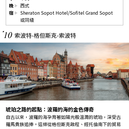
晚
西式
宿
Sheraton Sopot Hotel/Sofitel Grand Sopot
或同級
10
索波特-格但斯克-索波特
琥珀之路的起點：波羅的海的金色傳奇
自古以來，波羅的海孕育著如陽光般溫潤的琥珀，深受古
羅馬貴族追捧。這條從格但斯克啟程、經托倫南下的貿易