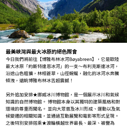
最美峽灣與最大冰原的絕色際會
今日我們將前往【博雅布林冰河Bøyabreen】，它是歐陸
最大冰原「約斯特達恩冰河」的一支～布利克斯達冰河，
沿途山色粗獷，林相蒼翠，山徑蜿蜒，融化的冰河水奔騰
傾洩，遠眺博雅布林冰舌超震撼！
另外追加安排★挪威冰川博物館，是一個展示冰川和氣候
知識的自然博物館。 博物館本身以其獨特的建築風格和對
環境的尊重而聞名。 並向大眾普及冰川形成、運動以及氣
候變遷的相關知識，並通過互動展覽和電影等形式呈現。
之後特別安排搭乘★渡輪橫越世界最長、最深、被譽為