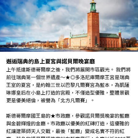
邂逅瑞典的島上夏宮與諾貝爾晚宴廳
上午抵達斯德哥爾摩之後，我們將展開市區觀光。 我們將
前往瑞典第一個世界遺產～★◎多洛尼庫爾摩王宮是瑞典
王室的夏宮，是約翰三世以巴黎凡爾賽宮為藍本，為凱薩
琳娜皇后在小島上打造的宮殿，不僅造型優雅，整體景觀
更是優美絕倫，被譽為「北方凡爾賽」。
斯德哥爾摩國王島的★市政廳，參觀諾貝爾獎晚宴的藍廳
與金碧輝煌的金廳。市政廳以優美的紅磚打造，這優雅的
紅讓建築師天人交戰，最後「藍廳」變成名實不符的紅