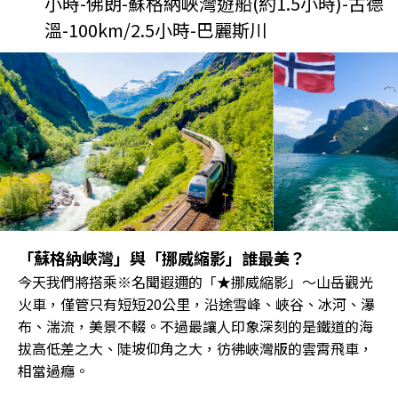
小時-佛朗-蘇格納峽灣遊船(約1.5小時)-古德
溫-100km/2.5小時-巴麗斯川
「蘇格納峽灣」與「挪威縮影」誰最美？
今天我們將搭乘※名聞遐邇的「★挪威縮影」～山岳觀光
火車，僅管只有短短20公里，沿途雪峰、峽谷、冰河、瀑
布、湍流，美景不輟。不過最讓人印象深刻的是鐵道的海
拔高低差之大、陡坡仰角之大，彷彿峽灣版的雲霄飛車，
相當過癮。