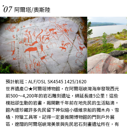
07
阿爾塔/奧斯陸
預計航班：ALF/OSL SK4545 1425/1620
世界遺產◎★阿爾塔博物館，在阿爾塔峽灣海岸發現西元
前500～4,200年的岩石雕刻遺址，綿延長達5公里！這些
樸拙卻生動的岩畫，揭開數千年前在地先民的生活點滴。
館內還珍藏許多先民留下神似縮小版維京船的獨木舟、雪
橇、狩獵工具等。記得一定要推開博物館的門到戶外展
區，遼闊的阿爾塔峽灣美景與先民岩石刻畫遺址所在，有