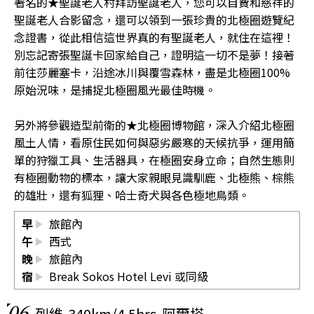
著名的★聖誕老人村拜訪聖誕老人，您可以自費和慈祥的
聖誕老人合影留念，還可以領到一張珍貴的北極圈遊覽紀
念證書，從此相信這世界真的有聖誕老人，就住在這裡！
別忘記寄張聖誕卡回家給自己，證明這一切不是夢！接著
前往莎麗塞卡，沿途冰川與覆雪森林，盡是北極圈100%
原始況味，是捕捉北極圈風光最佳時機。
另外將參觀造型前衛的★北極圈博物館，深入介紹北極圈
風土人情，看原住民如何與惡劣嚴寒的天候抗爭，運用簡
單的狩獵工具、生活器具，在極圈安身立命；自然生態則
有極圈動物的標本，讓大家親眼見識馴鹿、北極熊、棕熊
的雄壯，還有狐狸、哈士奇犬與各色極地鳥類。
早
旅館內
午
西式
晚
旅館內
宿
Break Sokos Hotel Levi 或同級
列維-340km/4.5hrs-阿爾塔