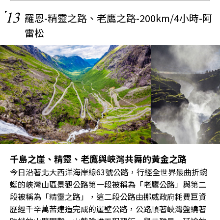
13
羅恩-精靈之路、老鷹之路-200km/4小時-阿
雷松
千島之崖、精靈、老鷹與峽灣共舞的黃金之路
今日沿著北大西洋海岸線63號公路，行經全世界最曲折蜿
蜒的峽灣山區景觀公路第一段被稱為「老鷹公路」與第二
段被稱為「精靈之路」，這二段公路由挪威政府耗費巨資
歷經千辛萬苦建造完成的崖壁公路，公路順著峽灣盤繞著