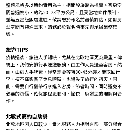
整體風格多以簡約實用為主，相關設施較為樸實。客房空
間普遍較小，約為20–23平方公尺，且受當地條件限制，
並無五星級飯店進駐。敬請您於報名前審慎評估，如對房
型空間有特殊需求，請務必於報名時事先與承辦業務確
認。
旅遊TIPS
疫情過後，旅館人手短缺，尤其在北歐地區更為嚴重。傳
統上，我們安排行李運送服務，由工作人員送至客房。然
而，由於人手吃緊，經常需要等待30-45分鐘才能取回行
李，這不僅影響了休息體驗，也錯失了旅行的初衷。因
此，需要自行攜帶行李進入客房，節省時間，同時避免不
必要的煩惱，確保旅程更順利、愉快。感謝您的理解與合
作。
北歐式簡約自助餐
北歐地區因人口較少，當地服務人力相對有限，部分餐食