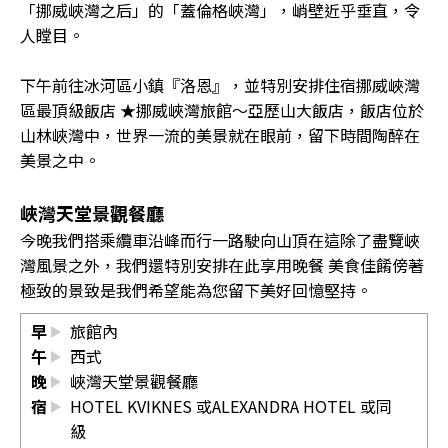
「挪威峽灣之后」的「蓋倫格峽灣」，峭壁近乎垂直，令
人瞠目。
下午前往冰河區小鎮『洛恩』，並特別安排住宿挪威峽灣
區最頂級飯店 ★挪威峽灣旅館～亞歷山大飯店，飯店位於
山林峽灣中，世界一流的美景就在眼前，留下時間陶醉在
美景之中。
峽灣天堂景觀餐廳
今晚我們搭乘纜車沿峰而行一路駛向山頂在這除了盡覽峽
灣風景之外，我們還特別安排在此享用晚餐 美食佳餚傍著
極致的景致是我們希望能為您留下美好回憶堅持。
早
旅館內
午
西式
晚
峽灣天堂景觀餐廳
宿
HOTEL KVIKNES 或ALEXANDRA HOTEL 或同
級