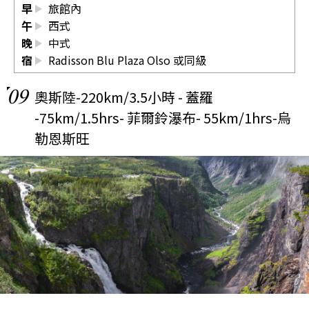
早
旅館內
午
西式
晚
中式
宿
Radisson Blu Plaza Olso 或同級
09
奧斯陸-220km/3.5小時 - 蓋羅
-75km/1.5hrs- 菲爾鈴瀑布- 55km/1hrs-烏
勒恩斯旺