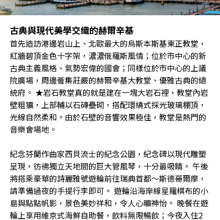
古典與現代美學交織的赫爾辛基
首先造訪港邊岩山上、北歐最大的烏斯本斯基東正教堂，
紅牆碧頂金色十字架，濃濃俄羅斯風情；位於市中心的新
古典主義風格、氣勢宏偉的國會；同樣位於市中心的上議
院廣場，周邊薈集莊嚴的赫爾辛基大教堂、優雅古典的總
統府。 ★岩石教堂真的就是建在一塊大岩石裡，教堂內岩
壁粗獷，上部輔以石磚壘砌，搭配環繞式採光玻璃棚頂，
光線自然柔和。由於石壁的音響效果極佳，教堂是熱門的
音樂會場地。
紀念芬蘭作曲家西貝流士的紀念公園，紀念碑以現代雕塑
呈現，彷彿獨立天地間的巨大管風琴，十分最吸睛。 午後
將搭乘豪華的詩麗雅號遊輪前往瑞典首都～斯德哥爾摩，
請準備過夜的手提行李即可。 遊輪沿海岸線星羅棋布的小
島與點點帆影，景色美妙祥和，令人心曠神怡。 晚餐在遊
輪上享用維京式海鮮自助餐，飲料無限暢飲；今夜入住2