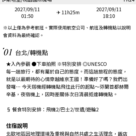
2027/09/11
2027/09/11
✈ 11h25m
01:50
18:10
※以上僅為參考航班。實際使用航空公司、航班及轉機點以說明
會資料為最終確認。
01
台北/轉機點
★入內參觀 ●下車拍照 ※特別安排 ◎UNESCO
每一趟旅行，都有屬於自己的態度。而這趟旅程的態度，
就是以最期待的心情穿越維京王國！準備好了嗎？我們出
發囉… 今天搭機經轉機點飛往此行的起點～芬蘭首都赫爾
辛基，夜宿機上，因時差關係次日清晨抵達轉機點。
§ 餐食特別安排：飛機2/巴士2/世遺/遊輪2
住宿說明
北歐地區因地理環境及重視與自然共處之生活理念，飯店