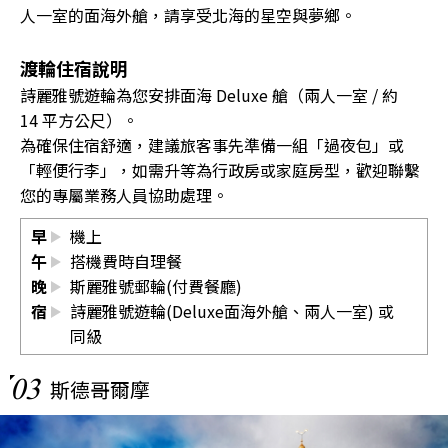
人一室的面海外艙，請享受北海的星空與夢鄉。
渡輪住宿說明
詩麗雅號遊輪為您安排面海 Deluxe 艙（兩人一室 / 約
14 平方公尺）。
為確保住宿舒適，建議旅客事先準備一組「過夜包」或
「輕便行李」，如需升等為行政房或家庭房型，歡迎聯繫
您的專屬業務人員協助處理。
早
機上
午
搭機費時自理餐
晚
斯麗雅號郵輪(付費餐廳)
宿
詩麗雅號遊輪(Deluxe面海外艙、兩人一室) 或
同級
03
斯德哥爾摩