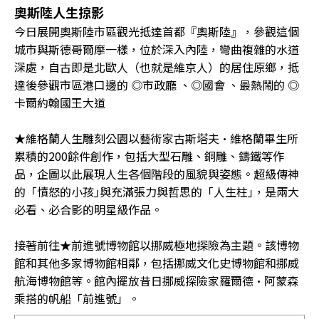
奧斯陸人生掠影
今日展開奧斯陸市區觀光抵達首都『奧斯陸』，參觀這個
城市與斯德哥爾摩一樣，位於深入內陸，彎曲複雜的水道
深處，自古即是北歐人（也就是維京人）的居住原鄉，抵
達後參觀市區港口邊的 ◎市政廳 、◎國會 、最熱鬧的 ◎
卡爾約翰國王大道
★維格蘭人生雕刻公園以藝術家古斯塔夫•維格蘭畢生所
累積的200餘件創作，包括大型石雕、銅雕、鑄鐵等作
品，企圖以此展現人生各個階段的風貌與姿態。超級傳神
的「憤怒的小孩｣與充滿張力與哲思的「人生柱｣，是兩大
必看、必合影的明星級作品。
接著前往★前進號博物館以挪威極地探險為主題。該博物
館和其他多家博物館相鄰，包括挪威文化史博物館和挪威
航海博物館等。館內擺放昔日挪威探險家羅爾德·阿蒙森
乘搭的帆船「前進號」。