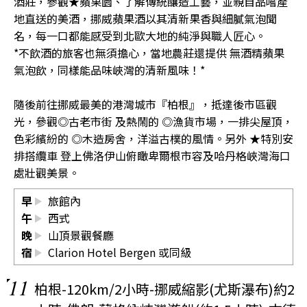
酒莊，參觀★蘋果園、了解傳統釀造工藝，並親自品嚐產
地直送的美酒，挪威蘋果酒以其清新果香與細膩氣泡聞
名，每一口都能感受到北歐大地的純淨與職人匠心。
*不飲酒的旅客也無須擔心，當地農莊還提供 無酒精蘋果
氣泡飲，同樣能品味峽灣的清新風味！*
隨後前往挪威最美的港灣城市『柏根』，抵達後市區觀
光，參觀◎古老市街 及熱鬧的 ◎漁貨市場，一排尖屋頂，
色彩繽紛的 ◎木造房舍，洋溢古樸的風情。另外 ★特別安
排搭纜車 登上佛洛伊山俯瞰卑爾根市容及哈丹格峽灣海口
處壯觀美景。
早
旅館內
午
西式
晚
山頂景觀餐廳
宿
Clarion Hotel Bergen 或同級
11
柏根-120km/2小時-挪威縮影(尤斯瀑布)約2