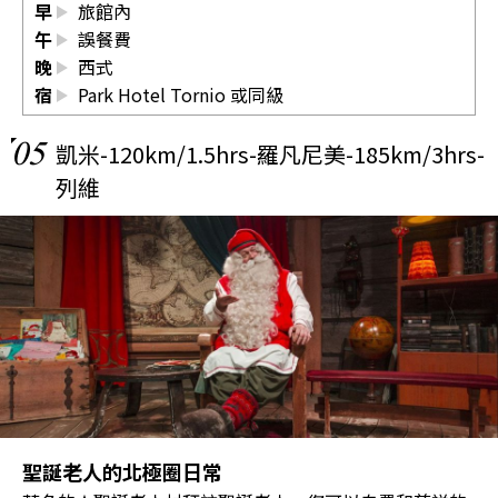
早
旅館內
午
誤餐費
晚
西式
宿
Park Hotel Tornio 或同級
05
凱米-120km/1.5hrs-羅凡尼美-185km/3hrs-
列維
聖誕老人的北極圈日常