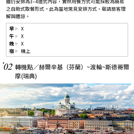
雖仍安排為3–4道式內容，實際用餐方式可能採較為簡易
之自助式取餐形式。此為當地常見安排方式，敬請旅客理
解與體諒。
早
X
午
X
晚
X
宿
機上
02
轉機點／赫爾辛基（芬蘭）~渡輪~斯德哥爾
摩(瑞典)