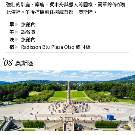
強壯的馴鹿、麋鹿、獨木舟與獵人等圖樣，簡單線條卻如
此傳神。午後搭機前往挪威首都－奧斯陸。
早
旅館內
午
誤餐費
晚
旅館內
宿
Radisson Blu Plaza Olso 或同級
08
奧斯陸