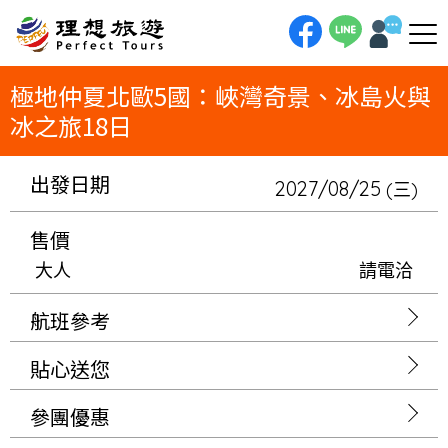
理想旅遊-極地仲夏北歐5國：峽灣奇景、冰島火與冰之旅18日一趟橫掃北歐五國的終極史詩壯遊！18日仲夏之旅，我們將帶您
深入挪威峽灣的奇景，搭乘挪威縮影火車、巡航蓋倫格峽灣；接著飛往冰島，在冰與火的國度體驗冰原摩托車與藍湖溫泉。行程
更將串連芬蘭、瑞典、丹麥三國首都，以最完整的方式，一次收藏北歐的絕美篇章。
極地仲夏北歐5國：峽灣奇景、冰島火與
冰之旅18日
出發日期
2027/08/25
(三)
售價
大人
請電洽
航班參考
貼心送您
參團優惠