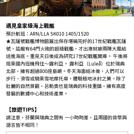
遇見皇家級海上戰艦
預計航班：ARN/LLA SK010 1405/1520
★瓦薩號戰艦博物館展出保存堪稱完好的17世紀戰艦瓦薩
號，這艘有64門火砲的超級戰艦，才出港就被兩陣大風給
送進海底。重見天日後成為研究17世紀戰艦寶庫。 午後將
搭乘國內班機飛往～露利亞。 露利亞（Luleå）位於瑞典
北部，擁有超過800座島嶼。冬天海面結冰後，人們可以
步行、滑雪或騎乘雪地摩托車，體驗極地冰封之美。除了
壯麗的自然景觀，呂勒奧也是瑞典的科技重鎮，擁有高度
發展的數據中心和技術產業。
【旅遊TIPS】
請注意，芬蘭與瑞典之間有 一小時時差，且兩國的貨幣與
語言皆不相同！