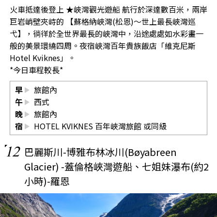
火車抵達後登上 ★峽灣觀光遊船 航行於深達數百米，兩岸
巨岩峭壁夾峙的 【蘇格納峽灣(松恩)～世上最長峽灣巡
弋】，徜徉於全世界最長的峽灣中，沿途處處如水彩畫一
般的美景環繞四周。夜宿峽灣百年貴族飯店「維克尼斯
Hotel Kviknes」。
*今日車程較長*
早
旅館內
午
西式
晚
旅館內
宿
HOTEL KVIKNES 百年峽灣旅館 或同級
12
巴麗斯川-博雅布林冰川(Bøyabreen
Glacier) -蓋倫格峽灣遊船、七姐妹瀑布(約2
小時)-羅恩