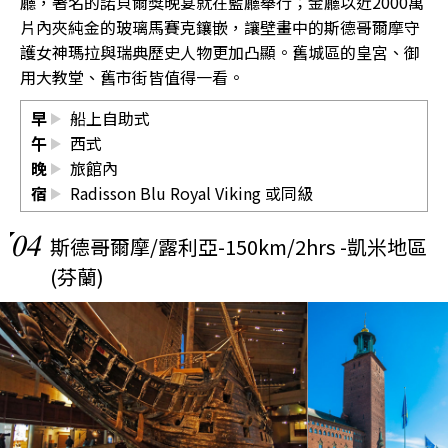
廳，著名的諾貝爾獎晚宴就在藍廳舉行；金廳以近2000萬
片內夾純金的玻璃馬賽克鑲嵌，讓壁畫中的斯德哥爾摩守
護女神瑪拉與瑞典歷史人物更加凸顯。舊城區的皇宮、御
用大教堂、舊市街皆值得一看。
早
船上自助式
午
西式
晚
旅館內
宿
Radisson Blu Royal Viking 或同級
04
斯德哥爾摩/露利亞-150km/2hrs -凱米地區
(芬蘭)