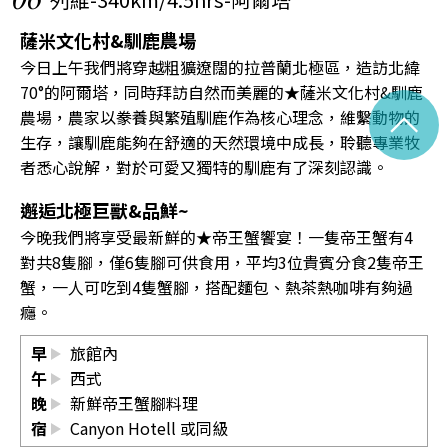
06
薩米文化村&馴鹿農場
今日上午我們將穿越粗獷遼闊的拉普蘭北極區，造訪北緯
70°的阿爾塔，同時拜訪自然而美麗的★薩米文化村&馴鹿
^
農場，農家以豢養與繁殖馴鹿作為核心理念，維繫動物的
生存，讓馴鹿能夠在舒適的天然環境中成長，聆聽專業牧
者悉心說解，對於可愛又獨特的馴鹿有了深刻認識。
邂逅北極巨獸&品鮮~
今晚我們將享受最新鮮的★帝王蟹饗宴！一隻帝王蟹有4
對共8隻腳，僅6隻腳可供食用，平均3位貴賓分食2隻帝王
蟹，一人可吃到4隻蟹腳，搭配麵包、熱茶熱咖啡有夠過
癮。
早
旅館內
午
西式
晚
新鮮帝王蟹腳料理
宿
Canyon Hotell 或同級