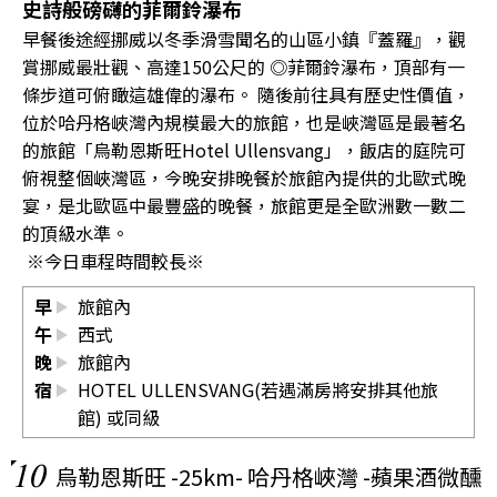
史詩般磅礴的菲爾鈴瀑布
早餐後途經挪威以冬季滑雪聞名的山區小鎮『蓋羅』，觀
賞挪威最壯觀、高達150公尺的 ◎菲爾鈴瀑布，頂部有一
條步道可俯瞰這雄偉的瀑布。 隨後前往具有歷史性價值，
位於哈丹格峽灣內規模最大的旅館，也是峽灣區是最著名
的旅館「烏勒恩斯旺Hotel Ullensvang」，飯店的庭院可
俯視整個峽灣區，今晚安排晚餐於旅館內提供的北歐式晚
宴，是北歐區中最豐盛的晚餐，旅館更是全歐洲數一數二
的頂級水準。
※今日車程時間較長※
早
旅館內
午
西式
晚
旅館內
宿
HOTEL ULLENSVANG(若遇滿房將安排其他旅
館) 或同級
10
烏勒恩斯旺 -25km- 哈丹格峽灣 -蘋果酒微醺