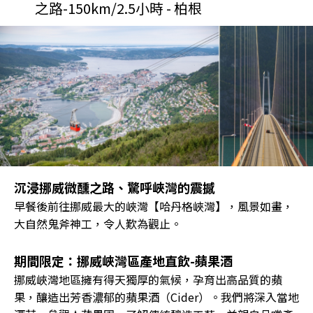
之路-150km/2.5小時 - 柏根
沉浸挪威微醺之路、驚呼峽灣的震撼
早餐後前往挪威最大的峽灣【哈丹格峽灣】，風景如畫，
大自然鬼斧神工，令人歎為觀止。
期間限定：挪威峽灣區產地直飲-蘋果酒
挪威峽灣地區擁有得天獨厚的氣候，孕育出高品質的蘋
果，釀造出芳香濃郁的蘋果酒（Cider）。我們將深入當地