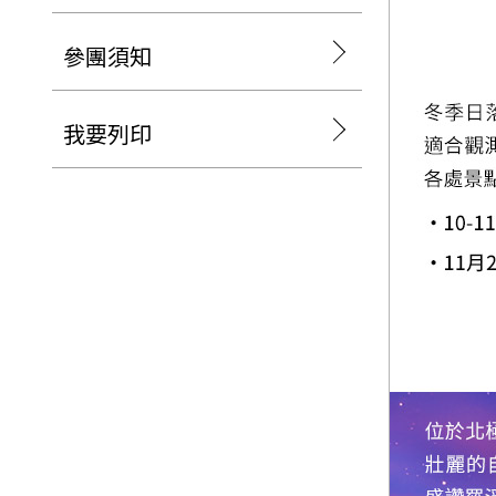
參團須知
我要列印