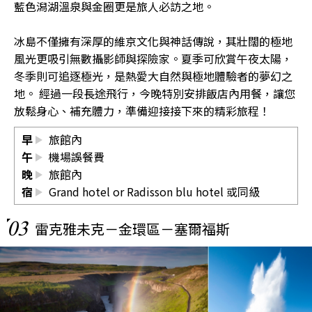
藍色潟湖溫泉與金圈更是旅人必訪之地。
冰島不僅擁有深厚的維京文化與神話傳說，其壯闊的極地
風光更吸引無數攝影師與探險家。夏季可欣賞午夜太陽，
冬季則可追逐極光，是熱愛大自然與極地體驗者的夢幻之
地。 經過一段長途飛行，今晚特別安排飯店內用餐，讓您
放鬆身心、補充體力，準備迎接接下來的精彩旅程！
早
旅館內
午
機場誤餐費
晚
旅館內
宿
Grand hotel or Radisson blu hotel 或同級
03
雷克雅未克－金環區－塞爾福斯