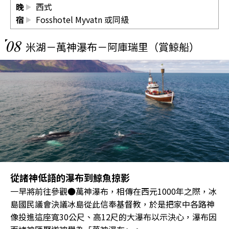
晚
西式
宿
Fosshotel Myvatn
或同級
08
米湖－萬神瀑布－阿庫瑞里（賞鯨船）
從諸神低語的瀑布到鯨魚掠影
一早將前往參觀●萬神瀑布，相傳在西元1000年之際，冰
島國民議會決議冰島從此信奉基督教，於是把家中各路神
像投進這座寬30公尺、高12尺的大瀑布以示決心，瀑布因