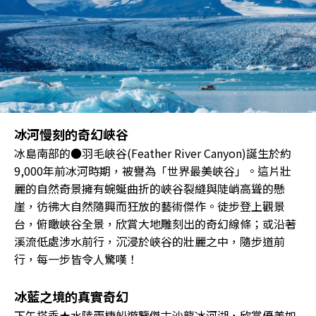
冰河慢刻的奇幻峽谷
冰島南部的●羽毛峽谷(Feather River Canyon)誕生於約
9,000年前冰河時期，被譽為「世界最美峽谷」。這片壯
麗的自然奇景擁有蜿蜒曲折的峽谷裂縫與陡峭高聳的懸
崖，彷彿大自然隨興而狂放的藝術傑作。徒步登上觀景
台，俯瞰峽谷全景，欣賞大地雕刻出的奇幻線條；或沿著
溪流低處涉水前行，沉浸於峽谷的壯麗之中，隨步道前
行，每一步皆令人驚嘆！
冰藍之境的真實奇幻
下午搭乘★水陸兩棲船遊覽傑古沙龍冰河湖，欣賞優美如