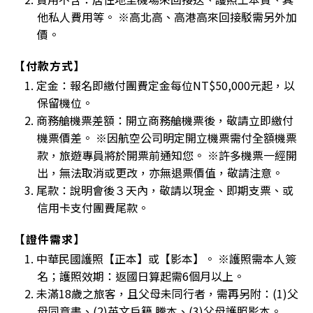
他私人費用等。 ※高北高、高港高來回接駁需另外加
價。
【付款方式】
1. 定金：報名即繳付團費定金每位NT$50,000元起，以
保留機位。
2. 商務艙機票差額：開立商務艙機票後，敬請立即繳付
機票價差。 ※因航空公司明定開立機票需付全額機票
款，旅遊專員將於開票前通知您。 ※許多機票一經開
出，無法取消或更改，亦無退票價值，敬請注意。
3. 尾款：說明會後３天內，敬請以現金、即期支票、或
信用卡支付團費尾款。
【證件需求】
1. 中華民國護照【正本】或【影本】。 ※護照需本人簽
名；護照效期：返國日算起需6個月以上。
2. 未滿18歲之旅客，且父母未同行者，需再另附：(1)父
母同意書、(2)英文戶籍 謄本、(3)父母護照影本。