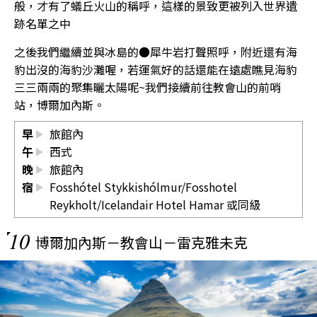
般，才有了蟻丘火山的稱呼，這樣的景致更被列入世界遺
跡名單之中
之後我們繼續並與冰島的●犀牛岩打聲照呼，附近還有海
豹出沒的海豹沙灘喔，若運氣好的話還能在遠處瞧見海豹
三三兩兩的聚集曬太陽呢~我們接續前往教會山的前哨
站，博爾加內斯。
早
旅館內
午
西式
晚
旅館內
宿
Fosshótel Stykkishólmur/Fosshotel
Reykholt/Icelandair Hotel Hamar 或同級
10
博爾加內斯－教會山－雷克雅未克