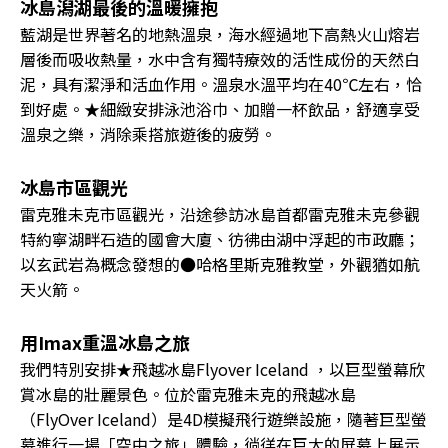
冰島潟湖最後的溫暖擁抱
藍湖是世界著名的地熱溫泉，海水經過地下高熱火山熔岩
層後而吸收熱量，水中含有獨特療效的活性成份的天然白
泥，具有潔淨和活血作用。溫泉水溫平均在40℃左右，恰
到好處。★細緻安排泳池浴巾、加贈一杯飲品，舒適享受
溫泉之樂，消除乘搭旅遊後的疲勞。
冰島市區觀光
雷克雅未克市區觀光，沿途參訪冰島首都雷克雅未克參觀
特約寧湖畔石造的國會大廈、彷彿由湖中浮起的市政廳；
以玄武岩為概念發想的●哈格里斯克雅教堂，外觀猶如航
天火箭。
用Imax重溫冰島之旅
我們特別安排★飛越冰島Flyover Iceland ，以巨型螢幕欣
賞冰島的壯麗景色。位於雷克雅未克的飛越冰島
（FlyOver Iceland）是4D模擬飛行遊樂設施，隨著巨型螢
幕進行一場「空中之旅」體驗，徜徉在巨大的屏幕上展示