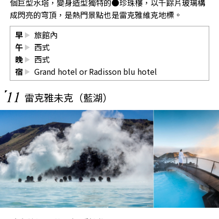
個巨型水塔，變身造型獨特的●珍珠樓，以千餘片玻璃構
成閃亮的穹頂，是熱門景點也是雷克雅維克地標。
早
旅館內
午
西式
晚
西式
宿
Grand hotel or Radisson blu hotel
11
雷克雅未克（藍湖）