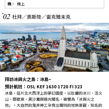
晚
機上
02
杜拜／奧斯陸／雷克雅未克
拜訪冰與火之島：冰島~
預計航班：OSL KEF 1630 1720 FI 323
冰島，這片北大西洋上的夢幻國度，以壯麗的冰川、活火
山、間歇泉、黑沙灘與極光聞名，被譽為「冰與火之
地」。大自然的鬼斧神工孕育出獨特的地熱景觀，知名的