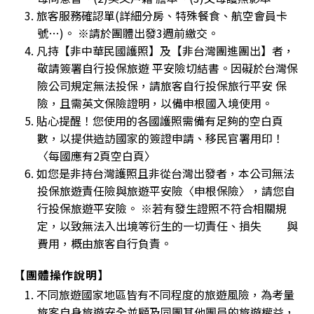
3. 旅客服務確認單(詳細分房、特殊餐食、航空會員卡
號…)。 ※請於團體出發3週前繳交。
4. 凡持【非中華民國護照】及【非台灣團進團出】者，
敬請簽署自行投保旅遊 平安險切結書。因礙於台灣保
險公司規定無法投保，請旅客自行投保旅行平安 保
險，且需英文保險證明，以備申根國入境使用。
5. 貼心提醒！您使用的各國護照需備有足夠的空白頁
數，以提供造訪國家的簽證申請、移民官署用印！
〈每國應有2頁空白頁〉
6. 如您是非持台灣護照且非從台灣出發者，本公司無法
投保旅遊責任險與旅遊平安險〈申根保險〉，請您自
行投保旅遊平安險。 ※若有發生證照不符合相關規
定，以致無法入出境等衍生的一切責任、損失 與
費用，概由旅客自行負責。
【團體操作說明】
1. 不同旅遊國家地區皆有不同程度的旅遊風險，為考量
旅客自身旅遊安全並顧及同團其他團員的旅遊權益，