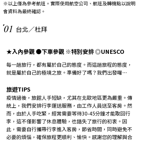
※以上僅為參考航班。實際使用航空公司、航班及轉機點以說明
會資料為最終確認。
01
台北／杜拜
★入內參觀 ●下車參觀 ※特別安排 ◎UNESCO
每一趟旅行，都有屬於自己的態度。而這趟旅程的態度，
就是屬於自己的極境之旅。準備好了嗎？我們出發囉…
旅遊TIPS
疫情過後，旅館人手短缺，尤其在北歐地區更為嚴重。傳
統上，我們安排行李運送服務，由工作人員送至客房。然
而，由於人手吃緊，經常需要等待30-45分鐘才能取回行
李，這不僅影響了休息體驗，也錯失了旅行的初衷。因
此，需要自行攜帶行李進入客房，節省時間，同時避免不
必要的煩惱，確保旅程更順利、愉快。感謝您的理解與合