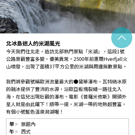
^
北冰島迷人的米湖風光
今天我們往北走，造訪北部熱門景點「米湖」，這段1號
公路景觀豐富多變，優美異常。2500年前惠爾Hverfjall火
山噴發，出現了面積37平方公里的米湖與周邊無數景點。
我們將參觀號稱歐洲流量最大的●黛蒂瀑布，瓦特納冰原
的融冰提供了豐沛的水源，沿歐亞板塊裂縫一路往北入
海，在這兒出現壯觀的瀑布。電影《普羅米修斯》開頭外
星人就是由此躍下！順帶一提，米湖一帶的地熱超豐富，
有個小號藍色溫泉潟湖喔！
早
旅館內
午
西式