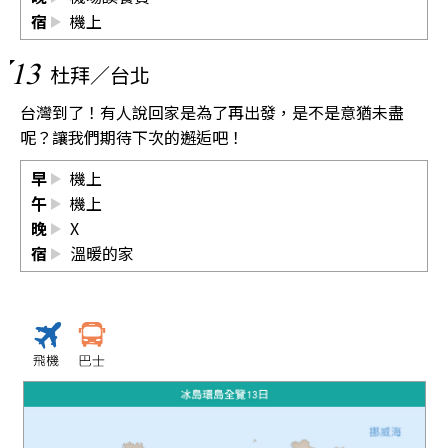
宿
機上
13
杜拜／台北
台灣到了！有人說回家是為了再出發，是不是意猶未盡
呢？讓我們期待下次的邂逅吧！
早
機上
午
機上
晚
X
宿
溫暖的家