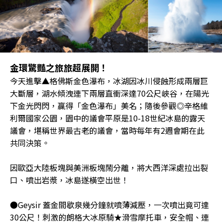
金環驚豔之旅旅超展開！
今天進擊▲格佛斯金色瀑布，冰湖因冰川侵蝕形成兩層巨
大斷層，湖水傾洩連下兩層直衝深達70公尺峽谷，在陽光
下金光閃閃，贏得「金色瀑布」美名；隨後參觀◎辛格維
利爾國家公園，園中的議會平原是10-18世紀冰島的露天
議會，堪稱世界最古老的議會，當時每年有2週會期在此
共同決策。
因歐亞大陸板塊與美洲板塊鬧分離，將大西洋深處拉出裂
口、噴出岩漿，冰島遂橫空出世！
●Geysir 蓋金間歇泉幾分鐘就噴薄減壓，一次噴出竟可達
30公尺！刺激的朗格大冰原騎★滑雪摩托車，安全帽、連