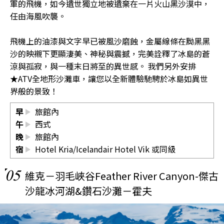
軍的飛機，如今遺世獨立地被遺棄在一片火山黑沙漠中，
任由海風吹襲。
飛機上的油漆與文字早已被風沙磨蝕，金屬線條在黝黑黑
沙的映襯下更顯淒美、神秘與震撼，完美詮釋了冰島的蒼
涼與孤寂，與一種末日將至的異世感。 我們另外安排
★ATV全地形沙灘車，讓您以全新體驗馳騁於冰島如異世
界般的景致！
早
旅館內
午
西式
晚
旅館內
宿
Hotel Kria/Icelandair Hotel Vik 或同級
05
維克－羽毛峽谷Feather River Canyon-傑古
沙龍冰河湖&鑽石沙灘－霍夫