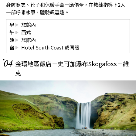
身防寒衣、靴子和保暖手套一應俱全，在教練指導下2人
一部呼嘯冰原，體驗飆雪趣。
早
旅館內
午
西式
晚
旅館內
宿
Hotel South Coast 或同級
04
金環地區飯店－史可加瀑布Skogafoss－維
克