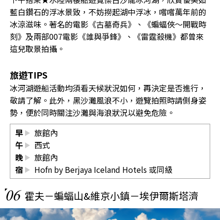
藍白鑽石的浮冰景致，不妨撈起湖中浮冰，嚐嚐萬年前的
冰涼滋味。著名的電影《古墓奇兵》、《蝙蝠俠～開戰時
刻》及兩部007電影《誰與爭鋒》、《雷霆殺機》都曾來
這兒取景拍攝。
旅遊TIPS
冰河湖遊船活動均須看天候狀況如何，再決定是否進行，
敬請了解。此外，黑沙灘風浪不小，遊覽拍照時請側身姿
勢，便於同時關注沙灘與海浪狀況以避免危險。
早
旅館內
午
西式
晚
旅館內
宿
Hofn by Berjaya Iceland Hotels 或同級
06
霍夫－蝙蝠山&維京小鎮－埃伊爾斯塔濟