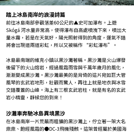
踏上冰島南岸的浪漫詩篇
前往冰島南部參觀落差60公尺的▲史可加瀑布。上遊
Skógá 河水量非常高，使得瀑布自高處噴洩下來，噴出大
量水霧，若是在天氣好，陽光照射得到的角度，運氣不錯
將會出現道兩道彩虹，所以又被稱作 “彩虹瀑布”。
冰島最南端的維克小鎮以黑沙灘著稱。黑沙灘是火山爆發
後留下的火山熔岩，經過風霜雨雪與千萬年歲月的風化，
漸漸變成黑沙灘。黑沙灘最美的是背倚的這片宛如巨大管
風琴的玄武岩地形，壯觀而驚人，再往上就是地衣與冰雪
交錯覆蓋的山峰。海上有三根玄武岩柱，就是有名的玄武
岩小精靈，靜候您的到來！
沙灘車奔馳冰島異境黑沙
在冰島南岸一片荒蕪而粗獷的黑沙灘上，佇立著一架大名
鼎鼎、飽經風霜的●DC-3飛機殘骸。這架曾經屬於美國海