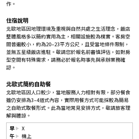
作。
住宿說明
北歐地區因地理環境及重視與自然共處之生活理念，飯店
整體風格多以簡約實用為主，相關設施較為樸實。客房空
間普遍較小，約為20–23平方公尺，且受當地條件限制，
並無五星級飯店進駐。敬請您於報名前審慎評估，如對房
型空間有特殊需求，請務必於報名時事先與承辦業務確
認。
北歐式簡約自助餐
北歐地區因人口較少，當地服務人力相對有限，部分餐食
雖仍安排為3–4道式內容，實際用餐方式可能採較為簡易
之自助式取餐形式。此為當地常見安排方式，敬請旅客理
解與體諒。
早
X
午
機上