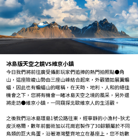
冰島版天空之鏡VS維京小鎮
今日我們將前往廣受攝影玩家們追捧的熱門拍照點●角
山，這座險峻山勢由三座山峰結合起來，外觀猶如展翼蝙
蝠，因此也有蝙蝠山的暱稱，在天時、地利、人和的絕佳
機會之下，您將有機會一睹冰島天空之境的風采，另外還
將走訪●維京小鎮，一同窺探北歐維京人的生活觀。
之後我們沿冰島環島1號公路往東，經寧靜的小漁村~狄尤
皮沃格爾，數年前藝術加以花崗岩製作了30餘顆屬於不同
鳥類的巨大鳥蛋，沿著港灣整齊地立在基座上，您不妨數