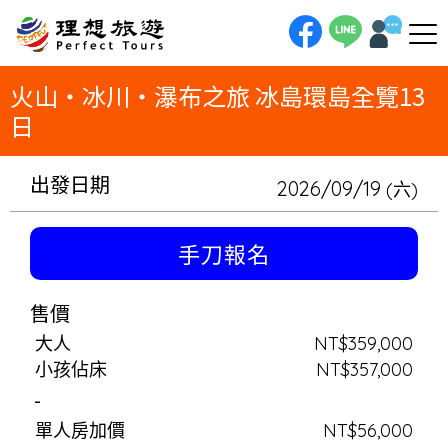
理想旅遊-火山‧冰川‧瀑布之旅 冰島環島全覽13日為探險家而生的冰島終極挑戰！13日環島之旅，將帶您騎乘雪上摩托車馳
騁朗格冰原、駕駛ATV沙灘車奔向DC-3飛機殘骸。旅程中將搭乘水陸兩用船航行於冰河湖的浮冰之間，並出海尋訪鯨魚蹤跡。
這是一場集結所有冰島必玩活動，充滿動感與驚奇的冒險。
火山‧冰川‧瀑布之旅 冰島環島全覽13
日
出發日期
2026/09/19
(六)
手刀報名
售價
大人
NT$359,000
小孩佔床
NT$357,000
-
單人房加價
NT$56,000