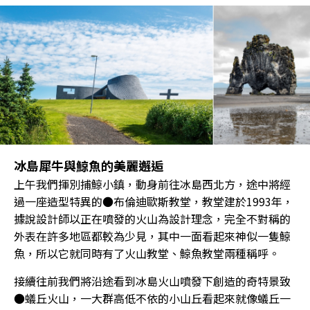
冰島犀牛與鯨魚的美麗邂逅
上午我們揮別捕鯨小鎮，動身前往冰島西北方，途中將經
過一座造型特異的●布倫迪歐斯教堂，教堂建於1993年，
據說設計師以正在噴發的火山為設計理念，完全不對稱的
外表在許多地區都較為少見，其中一面看起來神似一隻鯨
魚，所以它就同時有了火山教堂、鯨魚教堂兩種稱呼。
接續往前我們將沿途看到冰島火山噴發下創造的奇特景致
●蟻丘火山，一大群高低不依的小山丘看起來就像蟻丘一