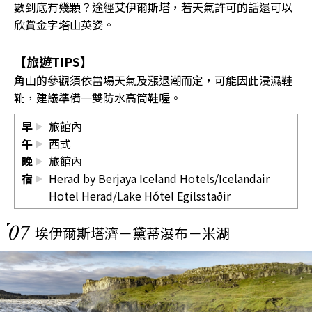
數到底有幾顆？途經艾伊爾斯塔，若天氣許可的話還可以
欣賞金字塔山英姿。
【旅遊TIPS】
角山的參觀須依當場天氣及漲退潮而定，可能因此浸濕鞋
靴，建議準備一雙防水高筒鞋喔。
早
旅館內
午
西式
晚
旅館內
宿
Herad by Berjaya Iceland Hotels/Icelandair
Hotel Herad/Lake Hótel Egilsstaðir
07
埃伊爾斯塔濟－黛蒂瀑布－米湖