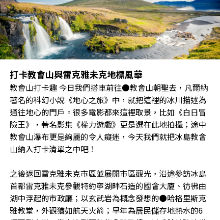
打卡教會山與雷克雅未克地標風華
教會山打卡趣 今日我們搭車前往●教會山朝聖去，凡爾納
著名的科幻小說《地心之旅》中，就把這裡的冰川描述為
通往地心的門戶。很多電影都來這裡取景，比如《白日冒
險王》，著名影集《權力遊戲》更是選在此地拍攝；途中
教會山瀑布更是絢麗的令人癡迷，今天我們就把冰島教會
山納入打卡清單之中吧！
之後返回雷克雅未克市區並展開市區觀光，沿途參訪冰島
首都雷克雅未克參觀特約寧湖畔石造的國會大廈、彷彿由
湖中浮起的市政廳；以玄武岩為概念發想的●哈格里斯克
雅教堂，外觀猶如航天火箭；早年為居民儲存地熱水的6