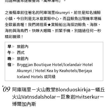
而諸神匯聚遂被譽為「萬神瀑布」。
之後驅車前往著名的阿庫瑞里Akureyri，前世是知名捕鯨
小鎮，今日則是北冰島賞鯨中心，而且鯨魚出現機率堪稱
全歐最高喔！我們將搭乘★賞鯨船出海探訪鯨魚、海豚、
海豹與海鳥們，快睜大眼睛、抓緊手機，別錯過任何一秒
精彩鏡頭！
早
旅館內
午
西式
晚
旅館內
宿
Bryggjan Boutique Hotel/Icelandair Hotel
Akureyri / Hotel Kea by Keahotels/Berjaya
Iceland Hotels 或同級
09
阿庫瑞里－火山教堂Blonduoskirkja－蟻丘
火山Vatnsdalsholar－巨象岩Hvitserkur－
博爾加內斯