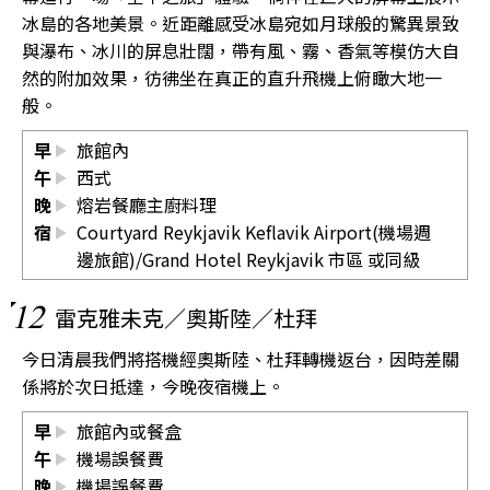
冰島的各地美景。近距離感受冰島宛如月球般的驚異景致
與瀑布、冰川的屏息壯闊，帶有風、霧、香氣等模仿大自
然的附加效果，彷彿坐在真正的直升飛機上俯瞰大地一
般。
早
旅館內
午
西式
晚
熔岩餐廳主廚料理
宿
Courtyard Reykjavik Keflavik Airport(機場週
邊旅館)/Grand Hotel Reykjavik 市區 或同級
12
雷克雅未克／奧斯陸／杜拜
今日清晨我們將搭機經奧斯陸、杜拜轉機返台，因時差關
係將於次日抵達，今晚夜宿機上。
早
旅館內或餐盒
午
機場誤餐費
晚
機場誤餐費