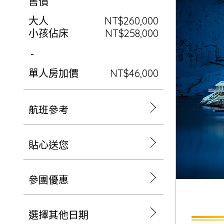
日本
售價
斯洛伐克
克羅埃西亞
斯洛維尼亞
大人
NT$260,000
中國
波士尼亞赫塞哥維納
小孩佔床
NT$258,000
北疆
俄羅斯聯邦
-
韓國
西南歐
單人房加價
NT$46,000
首爾
荷蘭國王節
楓紅
英愛軍樂節
航班參考
東南
賽普勒斯‧馬爾他
泰國M
天空之城‧愛琴海三島
貼心送您
瑞士觀景火車名峰健行
義大利
西西里島
西班牙
參團優惠
葡萄牙
德國
奧地利
荷蘭
法國
瑞士
英國
愛爾蘭
選擇其他日期