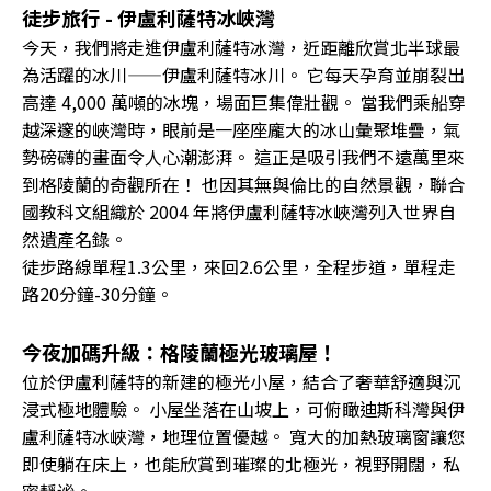
徒步旅行 - 伊盧利薩特冰峽灣
今天，我們將走進伊盧利薩特冰灣，近距離欣賞北半球最
為活躍的冰川——伊盧利薩特冰川。 它每天孕育並崩裂出
高達 4,000 萬噸的冰塊，場面巨集偉壯觀。 當我們乘船穿
越深邃的峽灣時，眼前是一座座龐大的冰山彙聚堆疊，氣
勢磅礴的畫面令人心潮澎湃。 這正是吸引我們不遠萬里來
到格陵蘭的奇觀所在！ 也因其無與倫比的自然景觀，聯合
國教科文組織於 2004 年將伊盧利薩特冰峽灣列入世界自
然遺產名錄。
徒步路線單程1.3公里，來回2.6公里，全程步道，單程走
路20分鐘-30分鐘。
今夜加碼升級：格陵蘭極光玻璃屋！
位於伊盧利薩特的新建的極光小屋，結合了奢華舒適與沉
浸式極地體驗。 小屋坐落在山坡上，可俯瞰迪斯科灣與伊
盧利薩特冰峽灣，地理位置優越。 寬大的加熱玻璃窗讓您
即使躺在床上，也能欣賞到璀璨的北極光，視野開闊，私
密靜谧。