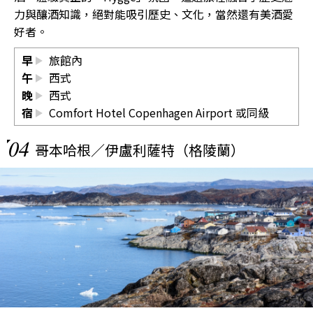
力與釀酒知識，絕對能吸引歷史、文化，當然還有美酒愛
好者。
早
旅館內
午
西式
晚
西式
宿
Comfort Hotel Copenhagen Airport 或同級
04
哥本哈根／伊盧利薩特（格陵蘭）