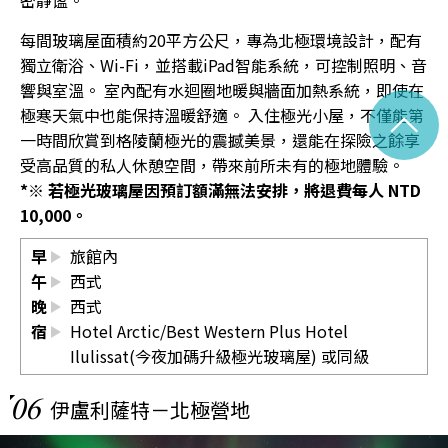
每間玻璃屋面積約20平方公尺，專為北極環境設計，配有
獨立衛浴、Wi-Fi，並搭載iPad智能系統，可控制照明、音
響與室溫。 室內配有水迴圈地暖與牆面加熱系統，即使在
^
極寒天氣中也能保持溫暖舒適。 入住極光小屋，不僅能第
一時間欣賞到格陵蘭極光的震撼美景，還能在探險之餘享
受高品質的私人休憩空間，帶來前所未有的極地體驗。
*※ 若極光玻璃屋因預訂額滿無法安排，將退費每人 NTD
10,000。
早
旅館內
午
西式
晚
西式
宿
Hotel Arctic/Best Western Plus Hotel
Ilulissat(今夜加碼升級極光玻璃屋) 或同級
06
伊盧利薩特－北極營地