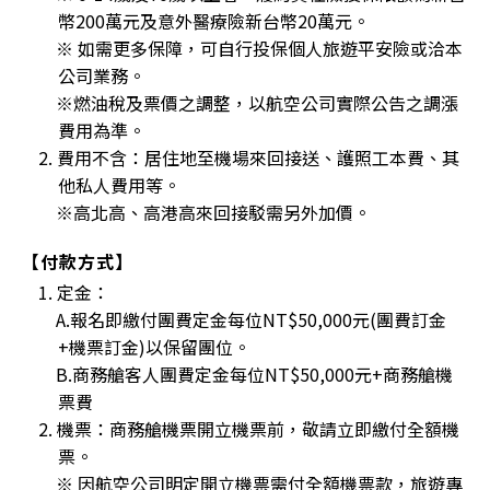
幣200萬元及意外醫療險新台幣20萬元。
※ 如需更多保障，可自行投保個人旅遊平安險或洽本
公司業務。
※燃油稅及票價之調整，以航空公司實際公告之調漲
費用為準。
2. 費用不含：居住地至機場來回接送、護照工本費、其
他私人費用等。
※高北高、高港高來回接駁需另外加價。
【付款方式】
1. 定金：
A.報名即繳付團費定金每位NT$50,000元(團費訂金
+機票訂金)以保留團位。
B.商務艙客人團費定金每位NT$50,000元+商務艙機
票費
2. 機票：商務艙機票開立機票前，敬請立即繳付全額機
票。
※ 因航空公司明定開立機票需付全額機票款，旅遊專