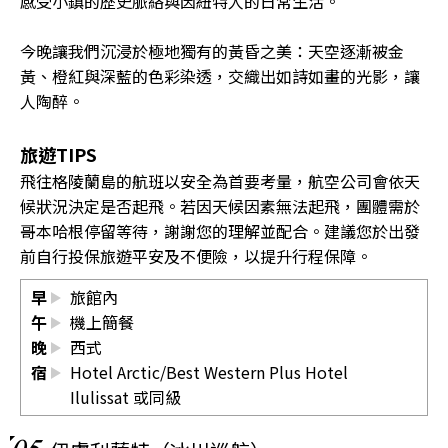
感受小鎮的歷史脈絡與因紐特人的日常生活。
今晚讓我們沉浸於極地獨有的黃昏之美：天空逐漸被金
黃、橙紅與深藍的色彩染透，交織出如詩如畫的光影，讓
人陶醉。
旅遊TIPS
飛往格陵蘭島的航班以安全為首要考量，航空公司會依天
候狀況決定是否起飛。若因天候因素無法起飛，團體需於
哥本哈根停留等待，謝謝您的理解並配合。建議您於出發
前自行投保旅遊平安及不便險，以提升行程保障。
早
旅館內
午
機上簡餐
晚
西式
宿
Hotel Arctic/Best Western Plus Hotel
Ilulissat 或同級