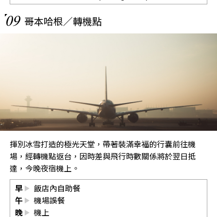
09
哥本哈根／轉機點
揮別冰雪打造的極光天堂，帶著裝滿幸福的行囊前往機
場，經轉機點返台，因時差與飛行時數關係將於翌日抵
達，今晚夜宿機上。
早
飯店內自助餐
午
機場誤餐
晚
機上