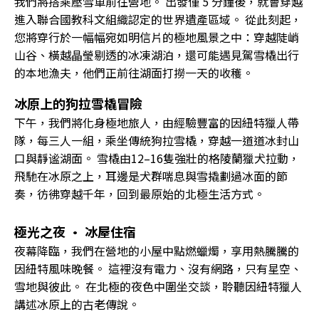
我們將搭乘壓雪車前往營地。 出發僅 5 分鐘後，就會穿越
進入聯合國教科文組織認定的世界遺產區域。 從此刻起，
您將穿行於一幅幅宛如明信片的極地風景之中：穿越陡峭
山谷、橫越晶瑩剔透的冰凍湖泊，還可能遇見駕雪橇出行
的本地漁夫，他們正前往湖面打撈一天的收穫。
冰原上的狗拉雪橇冒險
下午，我們將化身極地旅人，由經驗豐富的因紐特獵人帶
隊，每三人一組，乘坐傳統狗拉雪橇，穿越一道道冰封山
口與靜谧湖面。 雪橇由12–16隻強壯的格陵蘭獵犬拉動，
飛馳在冰原之上，耳邊是犬群喘息與雪撬劃過冰面的節
奏，彷彿穿越千年，回到最原始的北極生活方式。
極光之夜 · 冰屋住宿
夜幕降臨，我們在營地的小屋中點燃蠟燭，享用熱騰騰的
因紐特風味晚餐。 這裡沒有電力、沒有網路，只有星空、
雪地與彼此。 在北極的夜色中圍坐交談，聆聽因紐特獵人
講述冰原上的古老傳說。