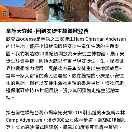
童話大穿越~回到安徒生故鄉歐登西
歐登西odense是童話之王安徒生Hans Chrisrian Andersen
的出生地，整座小鎮就像環繞安徒生童年生活的主題樂
園。我們將造訪20世紀初開放為★安徒生博物館，展示安
徒生珍貴手稿、圓頂大廳以壁畫呈現安徒生一生、深海世
界挑戰想像力極限！展館後方是▲安徒生出生地與故居~
當年一家人寄宿的貧民區老屋，嵌在牆裡的小床是小安徒
生的臥鋪，還有以安徒生舊物重現的書房場景。博物館周
邊保護區維持19世紀風貌，漫步其間猶如走進童話繪本
裡。
接著前往領先台灣市場率先安排2019剛出爐的★旋轉森林
Camp Adventure，漫步900公尺森林步道，盤旋如爬樹般
登上45m高沙漏式瞭望塔，體驗360度零死角森林景觀，