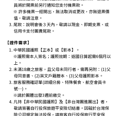
員將於開票前另行通知您支付機票款。
※ 許多機票一經開出，無法取消或更改，亦無退票價
值，敬請注意。
3. 尾款：說明會後３天內，敬請以現金、即期支票、或
信用卡支付團費尾款。
【證件需求】
1. 中華民國護照【正本】或【影本】。
※護照需本人簽名；護照效期：返國日算起需6個月以
上。
2. 未滿18歲之旅客，且父母未同行者，需再另附：(1)父
母同意書、(2)英文戶籍謄本、(3)父母護照影本。
3. 旅客服務確認單(詳細分房、特殊餐食、航空會員卡
號…)。
※請於團體出發3週前繳交。
4. 凡持【非中華民國護照】及【非台灣團進團出】者，
敬請簽署自行投保旅遊平安險切結書。因礙於台灣保
險公司規定無法投保，請旅客自行投保旅行平安保