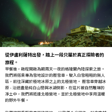
從伊盧利薩特出發，踏上一段只屬於真正探險者的
旅程。
早餐後，啟程開啟為期兩天一夜的格陵蘭內陸探索之旅。
我們將搭乘專為雪地設計的壓雪車，駛入白雪皚皚的無人
區，前往深藏於極地冰原之上的北極營地。 壓雪車穿越冰
原 - 沿途盡是純白山巒與冰湖倒影，在這片被自然雕琢的
凈土中，我們將抵達北極營地，並於北極營地中享用溫暖
的野外午餐。