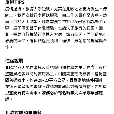
旅遊TIPS
疫情過後，旅館人手短缺，尤其在北歐地區更為嚴重。傳
統上，我們安排行李運送服務，由工作人員送至客房。然
而，由於人手吃緊，經常需要等待30-45分鐘才能取回行
李，這不僅影響了休息體驗，也錯失了旅行的初衷。因
此，需要自行攜帶行李進入客房，節省時間，同時避免不
必要的煩惱，確保旅程更順利、愉快。感謝您的理解與合
作。
住宿說明
北歐地區因地理環境及重視與自然共處之生活理念，飯店
整體風格多以簡約實用為主，相關設施較為樸實。客房空
間普遍較小，約為20–23平方公尺，且受當地條件限制，
並無五星級飯店進駐。敬請您於報名前審慎評估，如對房
型空間有特殊需求，請務必於報名時事先與承辦業務確
認。
北歐式簡約自助餐