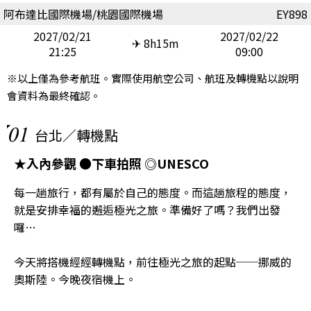
阿布達比國際機場/桃園國際機場
EY898
2027/02/21
2027/02/22
✈ 8h15m
21:25
09:00
※以上僅為參考航班。實際使用航空公司、航班及轉機點以說明
會資料為最終確認。
01
台北／轉機點
★入內參觀 ●下車拍照 ◎UNESCO
每一趟旅行，都有屬於自己的態度。而這趟旅程的態度，
就是安排幸福的邂逅極光之旅。準備好了嗎？我們出發
囉…
今天將搭機經經轉機點，前往極光之旅的起點──挪威的
奧斯陸。今晚夜宿機上。