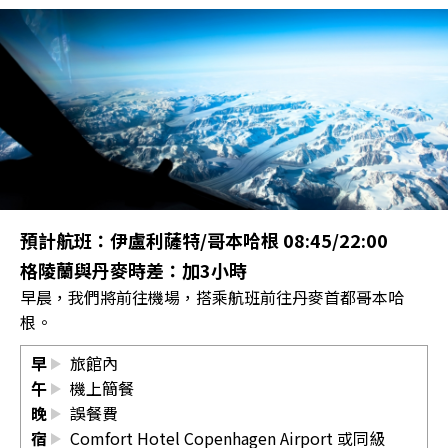
預計航班：伊盧利薩特/哥本哈根 08:45/22:00
格陵蘭與丹麥時差：加3小時
早晨，我們將前往機場，搭乘航班前往丹麥首都哥本哈
根。
早
旅館內
午
機上簡餐
晚
誤餐費
宿
Comfort Hotel Copenhagen Airport 或同級