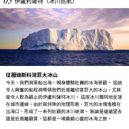
05
伊盧利薩特（冰川巡航）
征服迪斯科灣巨大冰山
今天，我們將乘船出海，親身體驗壯麗的冰海景觀。 這趟
令人興奮的船程將帶領我們近距離欣賞巨大的冰山，尤其
是令人歎為觀止的伊盧利薩特冰川。 這座冰川獨特地坐落
在城市邊緣，由於其特殊的地理形態，巨大的冰塊堆積在
出海口，形成了一系列壯觀的冰川峽灣。 無論是遠遠望去
還是近距離觀賞，這都是一場震撼心靈的冰海之旅。