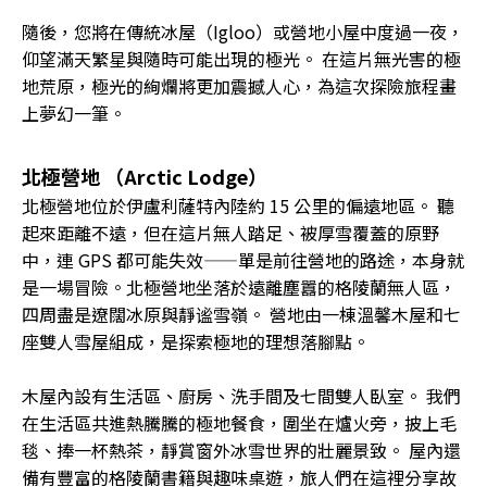
隨後，您將在傳統冰屋（Igloo）或營地小屋中度過一夜，
仰望滿天繁星與隨時可能出現的極光。 在這片無光害的極
地荒原，極光的絢爛將更加震撼人心，為這次探險旅程畫
上夢幻一筆。
北極營地 （Arctic Lodge）
北極營地位於伊盧利薩特內陸約 15 公里的偏遠地區。 聽
起來距離不遠，但在這片無人踏足、被厚雪覆蓋的原野
中，連 GPS 都可能失效——單是前往營地的路途，本身就
是一場冒險。北極營地坐落於遠離塵囂的格陵蘭無人區，
四周盡是遼闊冰原與靜谧雪嶺。 營地由一棟溫馨木屋和七
座雙人雪屋組成，是探索極地的理想落腳點。
木屋內設有生活區、廚房、洗手間及七間雙人臥室。 我們
在生活區共進熱騰騰的極地餐食，圍坐在爐火旁，披上毛
毯、捧一杯熱茶，靜賞窗外冰雪世界的壯麗景致。 屋內還
備有豐富的格陵蘭書籍與趣味桌遊，旅人們在這裡分享故