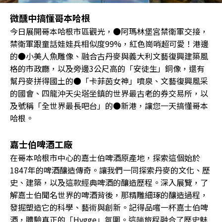
微醺中搞懂哥本哈根
今日展開哥本哈根市區觀光，●阿瑪林堡宮禁衛軍交接，
禁衛軍跟童話娃娃兵相似度99%，紅色崗哨超可愛！港邊
的●小美人魚雕像、融合古丹麥與義大利文藝復興建築風
格的市政廳，以及旁邊3公尺高的「安徒生」銅像，還有
幫丹麥拼得國土的●「卡菲茵女神」噴泉、文藝復興風采
的國會、四龍沖天尖塔坐鎮的世界最古老的券交易所，以
及號稱「全世界最長吧台」的●新港，讓您一天搞懂哥本
哈根。
嘉士伯啤酒工廠
在哥本哈根市中心的嘉士伯啤酒原產地，探索這個始於
1847年的啤酒釀造傳奇。讓我們一同探索丹麥的文化、歷
史、建築，以及這款經典啤酒的釀造歷程。深入展覽，了
解嘉士伯聞名世界的啤酒背後，那精雕細琢的釀造過程，
發掘塑造它的科學、藝術與創新。記得品嚐一杯嘉士伯啤
酒，體驗真正的「Hygge」氛圍。這趟旅程融合了歷史魅