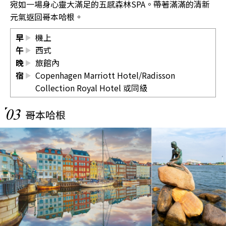
宛如一場身心靈大滿足的五感森林SPA。帶著滿滿的清新
元氣返回哥本哈根。
早
機上
午
西式
晚
旅館內
宿
Copenhagen Marriott Hotel/Radisson
Collection Royal Hotel 或同級
03
哥本哈根