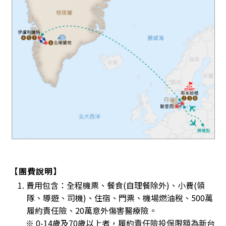
【團費說明】
1. 費用包含：全程機票、餐食(自理餐除外)、小費(領
隊、導遊、司機)、住宿、門票、機場燃油稅、500萬
履約責任險、20萬意外傷害醫療險。
※ 0-14歲及70歲以上者，履約責任險投保限額為新台