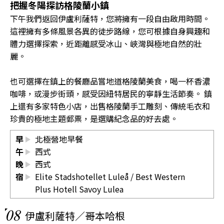
把握冬陽探訪格陵蘭小鎮
下午我們返回伊盧利薩特，您將擁有一段自由啟用時間。
這裡擁有多條風景各異的徒步路線，您可根據自身興趣和
體力選擇探索，近距離感受冰山、峽灣與極地自然的壯
麗。
也可選擇在鎮上的餐廳品嘗地道格陵蘭美食，喝一杯香濃
咖啡，或漫步街頭，感受因紐特居民的寧靜生活節奏。 鎮
上還有多家特色小店，出售格陵蘭手工雕刻、傳統毛衣和
珍貴的極地主題郵票，是選購紀念品的好去處。
早
北極營地早餐
午
西式
晚
西式
宿
Elite Stadshotellet Luleå
/
Best Western
Plus Hotell Savoy Lulea
08
伊盧利薩特／哥本哈根