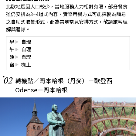
北歐地區因人口較少，當地服務人力相對有限，部分餐食
雖仍安排為3–4道式內容，實際用餐方式可能採較為簡易
之自助式取餐形式。此為當地常見安排方式，敬請旅客理
解與體諒。
早
自理
午
自理
晚
自理
宿
機上
02
轉機點／哥本哈根（丹麥）－歐登西
Odense－哥本哈根