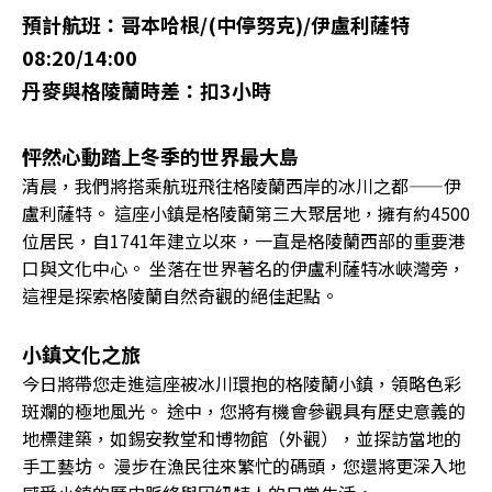
預計航班：哥本哈根/(中停努克)/伊盧利薩特
08:20/14:00
丹麥與格陵蘭時差：扣3小時
怦然心動踏上冬季的世界最大島
清晨，我們將搭乘航班飛往格陵蘭西岸的冰川之都——伊
盧利薩特。 這座小鎮是格陵蘭第三大聚居地，擁有約4500
位居民，自1741年建立以來，一直是格陵蘭西部的重要港
口與文化中心。 坐落在世界著名的伊盧利薩特冰峽灣旁，
這裡是探索格陵蘭自然奇觀的絕佳起點。
小鎮文化之旅
今日將帶您走進這座被冰川環抱的格陵蘭小鎮，領略色彩
斑斕的極地風光。 途中，您將有機會參觀具有歷史意義的
地標建築，如錫安教堂和博物館（外觀），並探訪當地的
手工藝坊。 漫步在漁民往來繁忙的碼頭，您還將更深入地