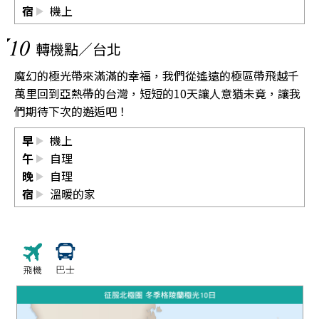
宿
機上
10
轉機點／台北
魔幻的極光帶來滿滿的幸福，我們從遙遠的極區帶飛越千
萬里回到亞熱帶的台灣，短短的10天讓人意猶未竟，讓我
們期待下次的邂逅吧！
早
機上
午
自理
晚
自理
宿
溫暖的家