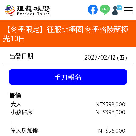
理想旅遊-【冬季限定】征服北極圈 冬季格陵蘭極光10日踏上史詩級的冬季限定旅程，深入北極圈核心！從童話之都哥本哈根起
飛，目的地是格陵蘭的冰川心臟—伊盧利薩特。這裡擁有壯麗的伊盧利薩特冰峽灣，您將在迪斯科灣進行震撼的冰川巡航，近距
離感受冰山的巨偉。為您的追極光夢想升級：在舒適的極光玻璃屋中靜候幸福極光，或在北極營地體驗無光害的極致絢爛。更有
刺激的狗拉雪橇與壓雪車探險。格陵蘭極光十日，不僅是旅行，更是冰雪世界裡一次深入靈魂的自我征服。
【冬季限定】征服北極圈 冬季格陵蘭極
光10日
出發日期
2027/02/12
(五)
手刀報名
售價
大人
NT$398,000
小孩佔床
NT$396,000
-
單人房加價
NT$96,000