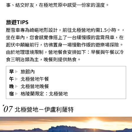
事、結交好友，在極地荒原中感受一份家的溫度。
旅遊TIPS
壓雪車專為崎嶇地形設計，前往北極營地約需1.5小時。，
坐在車內，您會感覺像搭上了一台緩慢版的雲霄飛車，在
起伏中顛簸前行，彷彿置身一場慢動作版的遊樂場探險。
由於地理環境限制，營地餐食安排如下：早餐與午餐以冷
食三明治類為主，晚餐則提供熱食。
早
旅館內
午
北極營地午餐
晚
北極營地晚餐
宿
格陵蘭限定：北極營地
07
北極營地－伊盧利薩特