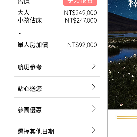
日本
售價
斯洛伐克
克羅埃西亞
斯洛維尼亞
大人
NT$249,000
中國
波士尼亞赫塞哥維納
小孩佔床
NT$247,000
北疆
俄羅斯聯邦
-
韓國
西南歐
單人房加價
NT$92,000
首爾
荷蘭國王節
楓紅
英愛軍樂節
航班參考
東南
賽普勒斯‧馬爾他
泰國M
天空之城‧愛琴海三島
貼心送您
瑞士觀景火車名峰健行
義大利
西西里島
西班牙
參團優惠
葡萄牙
德國
奧地利
荷蘭
法國
瑞士
英國
愛爾蘭
選擇其他日期