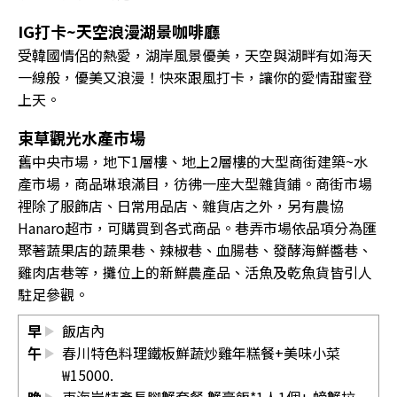
IG打卡~天空浪漫湖景咖啡廳
受韓國情侶的熱愛，湖岸風景優美，天空與湖畔有如海天
一線般，優美又浪漫！快來跟風打卡，讓你的愛情甜蜜登
上天。
束草觀光水產市場
舊中央市場，地下1層樓、地上2層樓的大型商街建築~水
產市場，商品琳琅滿目，彷彿一座大型雜貨鋪。商街市場
裡除了服飾店、日常用品店、雜貨店之外，另有農協
Hanaro超市，可購買到各式商品。巷弄市場依品項分為匯
聚著蔬果店的蔬果巷、辣椒巷、血腸巷、發酵海鮮醬巷、
雞肉店巷等，攤位上的新鮮農產品、活魚及乾魚貨皆引人
駐足參觀。
早
飯店內
午
春川特色料理鐵板鮮蔬炒雞年糕餐+美味小菜
₩15000.