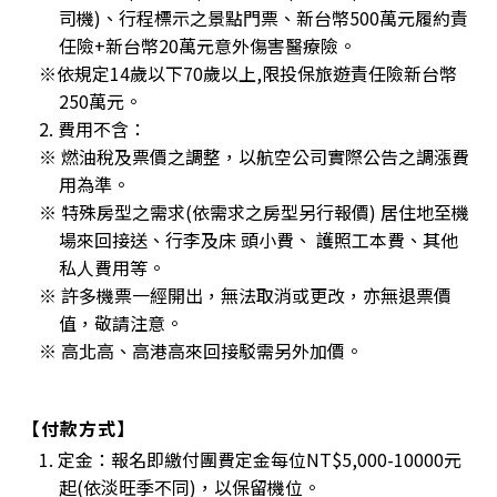
司機)、行程標示之景點門票、新台幣500萬元履約責
任險+新台幣20萬元意外傷害醫療險。
※依規定14歲以下70歲以上,限投保旅遊責任險新台幣
250萬元。
2. 費用不含：
※ 燃油稅及票價之調整，以航空公司實際公告之調漲費
用為準。
※ 特殊房型之需求(依需求之房型另行報價) 居住地至機
場來回接送、行李及床 頭小費、 護照工本費、其他
私人費用等。
※ 許多機票一經開出，無法取消或更改，亦無退票價
值，敬請注意。
※ 高北高、高港高來回接駁需另外加價。
【付款方式】
1. 定金：報名即繳付團費定金每位NT$5,000-10000元
起(依淡旺季不同)，以保留機位。