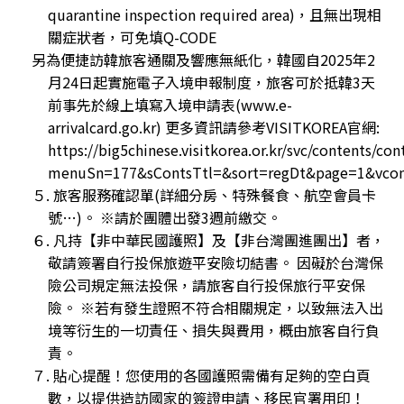
quarantine inspection required area)，且無出現相
關症狀者，可免填Q-CODE
另為便捷訪韓旅客通關及響應無紙化，韓國自2025年2
月24日起實施電子入境申報制度，旅客可於抵韓3天
前事先於線上填寫入境申請表(www.e-
arrivalcard.go.kr) 更多資訊請參考VISITKOREA官網:
https://big5chinese.visitkorea.or.kr/svc/contents/co
menuSn=177&sContsTtl=&sort=regDt&page=1&vcon
５. 旅客服務確認單(詳細分房、特殊餐食、航空會員卡
號…)。 ※請於團體出發3週前繳交。
６. 凡持【非中華民國護照】及【非台灣團進團出】者，
敬請簽署自行投保旅遊平安險切結書。 因礙於台灣保
險公司規定無法投保，請旅客自行投保旅行平安保
險。 ※若有發生證照不符合相關規定，以致無法入出
境等衍生的一切責任、損失與費用，概由旅客自行負
責。
７. 貼心提醒！您使用的各國護照需備有足夠的空白頁
數，以提供造訪國家的簽證申請、移民官署用印！