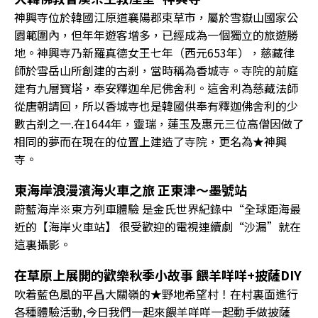
神興寺位於韓國江原道襄陽郡束草市，屬於雪嶽山國家公
園範圍內，但年年遊客增多，已經成為一個獨立的旅遊勝
地。神興寺乃新羅真德女王七年（西元653年），慈藏律
師於雪岳山所創建的古剎，當時稱為香城寺。寺院的前庭
建有九層寶塔，奉安釋迦牟尼佛舍利。這舍利為慈藏法師
從唐朝請回，所以香城寺也是韓國供奉有釋迦佛舍利的少
數古剎之一.在1644年，靈瑞，蓮玉及惠元三位高僧因做了
相同的夢而在現在的位置上建造了寺院，更名為★神興
寺。
東海岸浪漫濱海火車之旅 正東津～墨號站
蔚藍海岸※東方列車體驗 是金氏世界紀錄中“全球距海最
近的【海岸火車站】 很受歡迎的電視連續劇“沙漏”就在
這裏攝影。
在草原上展開的歡樂秋季小故事 餵羊咩咩+披薩DIY
吹着藍色風的平昌大關嶺的★野地希望村！在村裏面進行
各種體驗活動,今日我們一起來餵羊咩咩一起動手做披薩