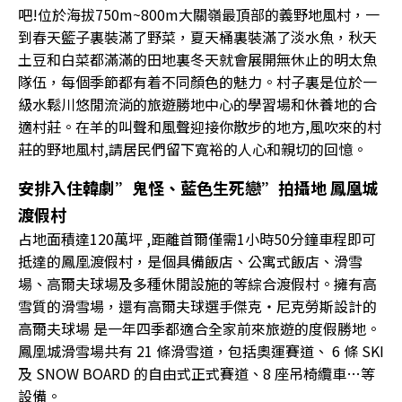
吧!位於海拔750m~800m大關嶺最頂部的義野地風村，一
到春天籃子裏裝滿了野菜，夏天桶裏裝滿了淡水魚，秋天
土豆和白菜都滿滿的田地裏冬天就會展開無休止的明太魚
隊伍，每個季節都有着不同顏色的魅力。村子裏是位於一
級水鬆川悠閒流淌的旅遊勝地中心的學習場和休養地的合
適村莊。在羊的叫聲和風聲迎接你散步的地方,風吹來的村
莊的野地風村,請居民們留下寬裕的人心和親切的回憶。
安排入住韓劇”鬼怪、藍色生死戀”拍攝地 鳳凰城
渡假村
占地面積達120萬坪 ,距離首爾僅需1小時50分鐘車程即可
抵達的鳳凰渡假村，是個具備飯店、公寓式飯店、滑雪
場、高爾夫球場及多種休閒設施的等綜合渡假村。擁有高
雪質的滑雪場，還有高爾夫球選手傑克‧尼克勞斯設計的
高爾夫球場 是一年四季都適合全家前來旅遊的度假勝地。
鳳凰城滑雪場共有 21 條滑雪道，包括奧運賽道、 6 條 SKI
及 SNOW BOARD 的自由式正式賽道、8 座吊椅纜車…等
設備。