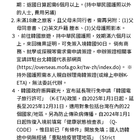
期：返國日算起需6個月以上。(持中華民國護照以外
的人士, 費用另議)
2. 未滿18歲之旅客，且父母未同行者，需再另附：(1)父
母同意書、(2)英文戶籍 謄本、(3)父母護照影本。
３．前往韓國旅遊，持中華民國護照，效期滿六個月以
上，來回機票証明，可免簽入境韓國90日。 倘有商
務、就學或探親等需求需申請簽證，申辦簽證相關事
宜請詳駐台北韓國代表部網頁
(https://overseas.mofa.go.kr/tw-zh/index.do)。 ※
持外國護照需本人親自辦理南韓簽證(或線上申辦K-
ETA)，無法委託代辦。
４．韓國政府振興觀光，宣布延長現行免申請「韓國電
子旅行許可」（K-ETA)政策，自2025年1月1日起，延
長至2025年12月31日，適用對象包括台灣在內的22
個國家/地區。另為防止傳染病傳播，自2024年1月1
日起恢復入境前填寫「健康狀態檢查表」（Q-
CODE），惟目前已「有條件」開放免填；國人訪韓
途中倘無經過「重點檢疫管理地區」（Strict