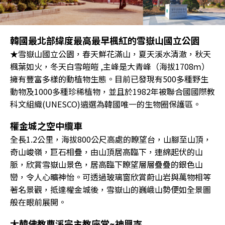
韓國最北部緯度最高最早楓紅的雪嶽山國立公園
★雪嶽山國立公園，春天鮮花滿山，夏天溪水清澈，秋天
楓葉如火，冬天白雪皚皚 ,主峰是大青峰（海拔1708ｍ）
擁有豐富多樣的動植物生態。目前已發現有500多種野生
動物及1000多種珍稀植物，並且於1982年被聯合國國際教
科文組織(UNESCO)遴選為韓國唯一的生物圈保護區。
權金城之空中纜車
全長1.2公里，海拔800公尺高處的瞭望台，山腳至山頂，
奇山峻嶺，巨石相疊，由山頂居高臨下，連綿起伏的山
脈，欣賞雪嶽山景色，居高臨下瞭望層層疊疊的銀色山
巒，令人心曠神怡。可透過玻璃窗欣賞蔚山岩與萬物相等
著名景觀，抵達權金城後，雪嶽山的巍峨山勢便如全景圖
般在眼前展開。
大韓佛教曹溪宗主教座堂~神興寺