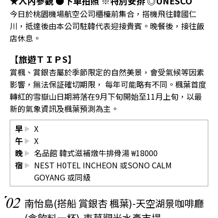
★入內參觀 ●下車拍照 ※特別安排 ◎UNESCO
今日於桃園機場航空公司櫃檯前集合，搭機飛往韓國仁
川，抵達後由本公司駐韓代表迎接貴賓。晚餐後，接往飯
店休息。
【旅遊ＴＩＰS】
賞楓、賞銀杏屬於季節限定的自然美景，會受氣候等因素
影響，無法保証確切期限， 每年可能略有不同。楓葉首度
轉紅的雪嶽山日期將落在9月下旬開始至11月上旬，以最
新的氣象資訊及楓葉預測為主。
早
X
午
X
晚
名品館 韓式滋補燉牛排骨湯 ₩18000
宿
NEST H0TEL INCHEON 或SONO CALM
GOYANG 或同級
02
南怡島(搭船 賞銀杏 楓葉)-天空湖景咖啡廳
(含飲料一杯)-束草觀光水產市場