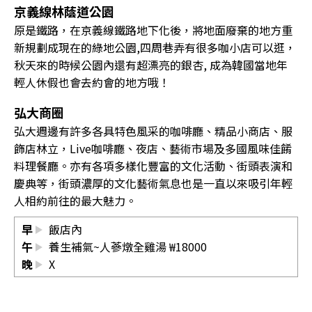
京義線林蔭道公園
原是鐵路，在京義線鐵路地下化後，將地面廢棄的地方重
新規劃成現在的綠地公園,四周巷弄有很多咖小店可以逛，
秋天來的時候公園內還有超漂亮的銀杏, 成為韓國當地年
輕人休假也會去約會的地方哦！
弘大商圈
弘大週邊有許多各具特色風采的咖啡廳、精品小商店、服
飾店林立，Live咖啡廳、夜店、藝術市場及多國風味佳餚
料理餐廳。亦有各項多樣化豐富的文化活動、街頭表演和
慶典等，街頭濃厚的文化藝術氣息也是一直以來吸引年輕
人相約前往的最大魅力。
早
飯店內
午
養生補氣~人蔘燉全雞湯 ₩18000
晚
X