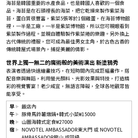
海苔是韓國重要的水產食品，也是韓國人喜歡的一個食
品。海苔是在石頭裡長的海菜，把它乾燥來製作紫菜海
苔，蛋白質很豐富，紫菜5張等於1個雞蛋，在海苔博物館
裡，一半是工廠，一半是紫菜博物館，所以您可親眼看到
紫菜製作過程。並親自體驗製作紫菜捲的樂趣。另外換上
古代傳統的禮服，您可成為最佳男女主角，於古色古香的
傳統韓屋式場景內，捕捉美麗的倩影。
世界上獨一無二的魔術般的美術演出 新塗鴉秀
表演者透過快速繪畫技巧，在短時間內完成巨幅畫作，搭
配音樂與舞蹈，利用螢光顏料、光影效果與特技，打造精
彩的視覺饗宴！老少咸宜，無語言障礙，全球各地觀眾皆
能享受。
早
飯店內
午
豚骨馬鈴薯燉鍋+韓式小菜₩15000
晚
山圖海韓式定食₩27000
宿
NOVOTEL AMBASSADOR東大門 或 NOVOTEL
AMBASSADOR龍山 或同級