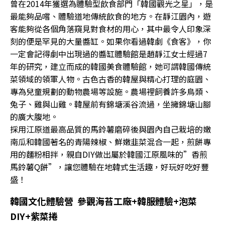
曾在2014年獲選為體驗型飲食部門「韓國觀光之星」，是
最能夠品嚐、體驗道地傳統飲食的地方。在靜江園內，遊
客能夠從各個角落窺見對食材的用心，其中最令人印象深
刻的便是罕見的大量醬缸。如果你看過韓劇《食客》，你
一定會記得劇中出現過的醬缸體驗館是趙靜江女士經過7
年的研究，建立而成的韓國美食體驗館，她可謂韓國傳統
菜領域的領軍人物。古色古香的韓屋與精心打理的庭園、
專為兒童規劃的動物農場等設施。農場裡飼養許多鳥類、
兔子、雞與山雞。韓屋前有錦塘溪谷流過，坐擁錦塘山腳
的廣大腹地。
採用江原道最高品質的馬鈴薯磨碎後與園內自己栽培的嫩
南瓜和韓國著名的青陽辣椒、鮮嫩韭菜混合一起，煎餅專
用的麵粉相拌，親自DIY做出屬於韓國江原風味的”香煎
馬鈴薯Q餅”，讓您體驗在地韓式生活趣，好玩好吃好豐
盛！
韓國文化體驗營 參觀海苔工廠+韓服體驗+泡菜
DIY+紫菜捲