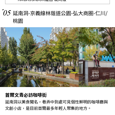
05
延南洞-京義線林蔭道公園-弘大商圈-仁川/
桃園
首爾文青必訪咖啡街
延南洞以美食聞名，巷弄中到處可見個性鮮明的咖啡廳與
文創小店，是目前首爾最多年輕人聚集的地方。