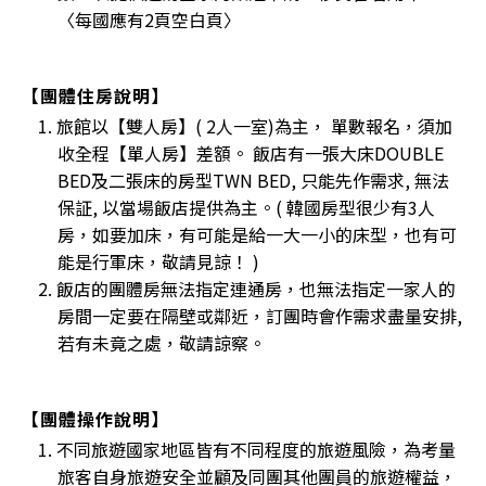
〈每國應有2頁空白頁〉
【團體住房說明】
1. 旅館以【雙人房】( 2人一室)為主， 單數報名，須加
收全程【單人房】差額。 飯店有一張大床DOUBLE
BED及二張床的房型TWN BED, 只能先作需求, 無法
保証, 以當場飯店提供為主。( 韓國房型很少有3人
房，如要加床，有可能是給一大一小的床型，也有可
能是行軍床，敬請見諒！ )
2. 飯店的團體房無法指定連通房，也無法指定一家人的
房間一定要在隔壁或鄰近，訂團時會作需求盡量安排,
若有未竟之處，敬請諒察。
【團體操作說明】
1. 不同旅遊國家地區皆有不同程度的旅遊風險，為考量
旅客自身旅遊安全並顧及同團其他團員的旅遊權益，