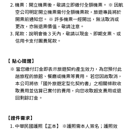
2. 機票：開立機票後，敬請立即繳付全額機票。 ※ 因航
空公司明定開立機票需付全額機票款，旅遊專員將於
開票前通知您。 ※ 許多機票一經開出，無法取消或
更改，亦無退票價值，敬請注意。
3. 尾款：說明會後３天內，敬請以現金、即期支票、或
信用卡支付團費尾款。
【 貼心提醒】
※ 當您繳付訂金即表示旅遊契約產生效力，為您預付此
趟旅程的旅館、餐廳或機票等費用。 若您因故取消，
本公司將依「國外旅遊定型化契約書」之相關條款收
取費用並估算已實付的費用，向您收取超支費用或退
回剩餘訂金。
【證件需求】
1. 中華民國護照【正本】 ※護照需本人簽名；護照效