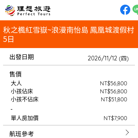
理想旅遊-秋之楓紅雪嶽~浪漫南怡島 鳳凰城渡假村5日從山巔到海濱，一場豐富多彩的韓國秋日饗宴！5日遊不僅帶您登上雪嶽
將體驗獨特的東海岸濱海火車。在平昌希望村與小羊互動、親手製作披薩，並入住鳳凰城渡假村享受水上樂園。這是一趟充滿動
秋之楓紅雪嶽~浪漫南怡島 鳳凰城渡假村
5日
出發日期
2026/11/12
(四)
售價
大人
NT$56,800
小孩佔床
NT$56,800
小孩不佔床
NT$51,800
-
單人房加價
NT$7,900
航班參考