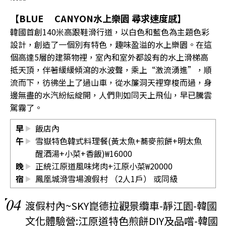
【BLUE CANYON水上樂園 尋求速度感】
韓國首創140米高跟鞋滑行道，以白色和藍色為主題色彩
設計，創造了一個別有特色，趣味盈溢的水上樂園。在這
個高達5層的建築物裡，室內和室外都設有的水上滑梯高
抵天頂，伴著緩緩傾瀉的水波聲，乘上“激流湧進”，順
流而下，彷彿坐上了過山車，從水簾洞天裡穿梭而過，身
邊無盡的水汽紛紜綻開，人們則如同天上飛仙，早已騰雲
駕霧了。
早
飯店內
午
雪嶽特色韓式料理餐(黃太魚+蕎麥煎餅+明太魚
醒酒湯+小菜+香飯)₩16000
晚
正統江原道風味烤肉+江原小菜₩20000
宿
鳳凰城滑雪場渡假村 （2人1戶） 或同級
04
渡假村內~SKY崑德拉觀景纜車-靜江園-韓國
文化體驗營:江原道特色煎餅DIY及品嚐-韓國