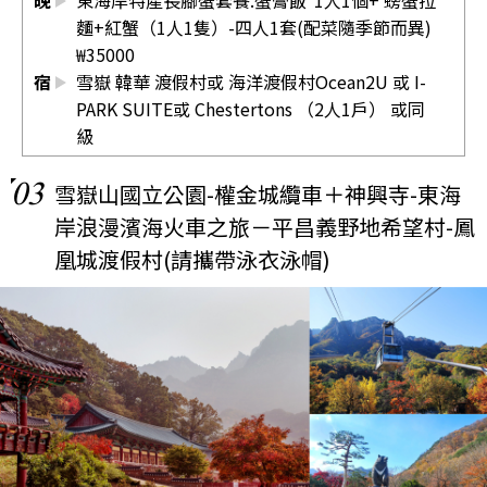
晚
東海岸特產長腳蟹套餐.蟹膏飯*1人1個+ 螃蟹拉
麵+紅蟹（1人1隻）-四人1套(配菜隨季節而異)
₩35000
宿
雪嶽 韓華 渡假村或 海洋渡假村Ocean2U 或 I-
PARK SUITE或 Chestertons （2人1戶） 或同
級
03
雪嶽山國立公園-權金城纜車＋神興寺-東海
岸浪漫濱海火車之旅－平昌義野地希望村-鳳
凰城渡假村(請攜帶泳衣泳帽)