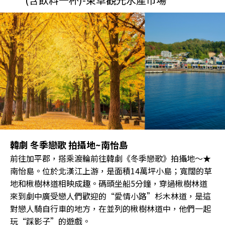
韓劇 冬季戀歌 拍攝地~南怡島
前往加平郡，搭乘渡輪前往韓劇《冬季戀歌》拍攝地～★
南怡島。位於北漢江上游，是面積14萬坪小島；寬闊的草
地和楸樹林道相映成趣。碼頭坐船5分鐘，穿過楸樹林道
來到劇中廣受戀人們歡迎的“愛情小路”杉木林道，是這
對戀人騎自行車的地方，在並列的楸樹林道中，他們一起
玩“踩影子”的遊戲。