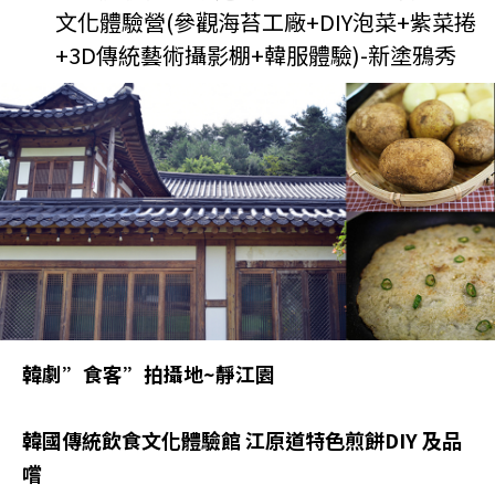
文化體驗營(參觀海苔工廠+DIY泡菜+紫菜捲
+3D傳統藝術攝影棚+韓服體驗)-新塗鴉秀
韓劇”食客”拍攝地~靜江園
韓國傳統飲食文化體驗館 江原道特色煎餅DIY 及品
嚐