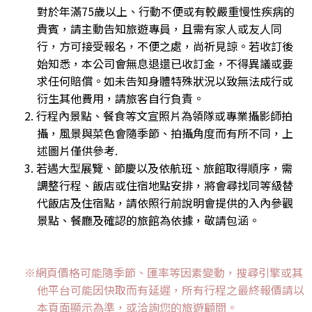
對於年滿75歲以上、行動不便或有較嚴重慢性疾病的
貴賓，請主動告知旅遊專員，且需有家人或友人同
行，方可接受報名，不便之處，尚祈見諒。若收訂後
始知悉，本公司會無息退還已收訂金，不得異議或要
求任何賠償。如未告知身體特殊狀況以致無法成行或
衍生其他費用，請旅客自行負責。
2. 行程內景點、餐食等文宣照片為領隊或專業攝影師拍
攝，風景與菜色會隨季節、拍攝角度而有所不同，上
述圖片僅供參考.
3. 若遇大型展覽、節慶以及依航班、旅館取得順序，需
調整行程、飯店或住宿地點安排，將會尋找同等級替
代飯店及住宿點，請依照行前說明會提供的入內參觀
景點、餐廳及確認的旅館為依據，敬請包涵。
※網頁價格可能隨季節、匯率等因素變動，搜尋引擎或其
他平台可能因快取而有延遲，所有行程之最終報價請以
本頁面顯示為準，或洽詢您的旅遊顧問。