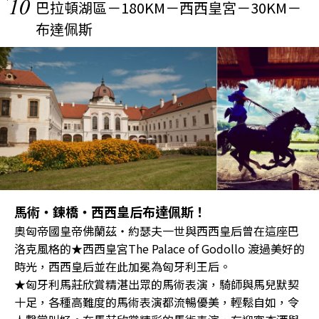
10
巴拉頓湖區－180KM－西西皇宮－30KM－
布達佩斯
馬術‧鍊橋‧西西皇后布達佩斯！
奧匈帝國皇帝佛蘭茲‧約瑟夫一世與西西皇后曾在這座巴
洛克風格的★西西皇宮The Palace of Godollo 渡過美好的
時光，西西皇后並在此加冕為匈牙利王后。
★匈牙利馬莊欣賞精湛出眾的馬術表演，騎師與馬兒默契
十足，各種高難度的馬術表演都流暢優美，輕鬆自如，令