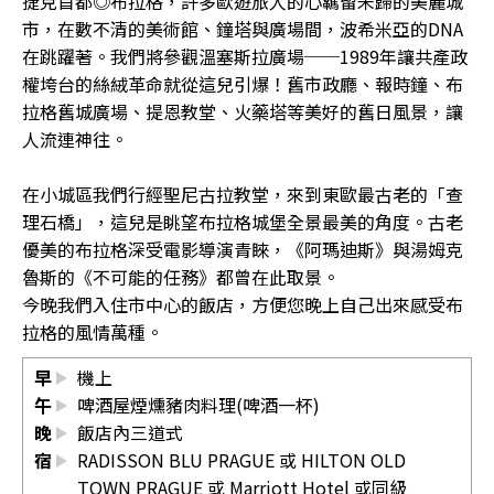
捷克首都◎布拉格，許多歐遊旅人的心羈留未歸的美麗城
市，在數不清的美術館、鐘塔與廣場間，波希米亞的DNA
在跳躍著。我們將參觀溫塞斯拉廣場──1989年讓共產政
權垮台的絲絨革命就從這兒引爆！舊市政廳、報時鐘、布
拉格舊城廣場、提恩教堂、火藥塔等美好的舊日風景，讓
人流連神往。
在小城區我們行經聖尼古拉教堂，來到東歐最古老的「查
理石橋」，這兒是眺望布拉格城堡全景最美的角度。古老
優美的布拉格深受電影導演青睞，《阿瑪迪斯》與湯姆克
魯斯的《不可能的任務》都曾在此取景。
今晚我們入住市中心的飯店，方便您晚上自己出來感受布
拉格的風情萬種。
早
機上
午
啤酒屋煙燻豬肉料理(啤酒一杯)
晚
飯店內三道式
宿
RADISSON BLU PRAGUE 或 HILTON OLD
TOWN PRAGUE 或 Marriott Hotel 或同級