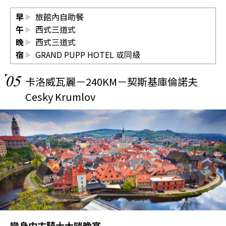
早
旅館內自助餐
午
西式三道式
晚
西式三道式
宿
GRAND PUPP HOTEL 或同級
05
卡洛威瓦麗－240KM－契斯基庫倫諾夫
Cesky Krumlov
變身中古騎士大啖晚宴