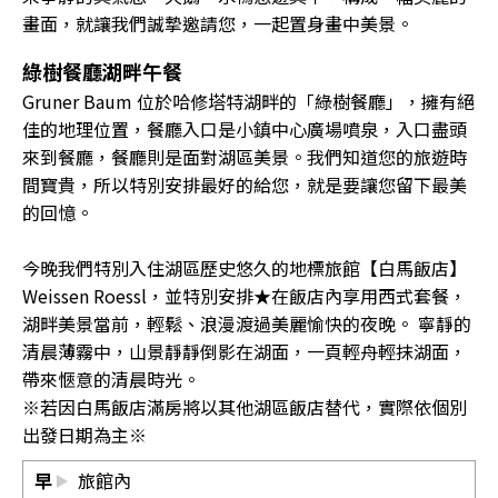
畫面，就讓我們誠摯邀請您，一起置身畫中美景。
綠樹餐廳湖畔午餐
Gruner Baum 位於哈修塔特湖畔的「綠樹餐廳」，擁有絕
佳的地理位置，餐廳入口是小鎮中心廣場噴泉，入口盡頭
來到餐廳，餐廳則是面對湖區美景。我們知道您的旅遊時
間寶貴，所以特別安排最好的給您，就是要讓您留下最美
的回憶。
今晚我們特別入住湖區歷史悠久的地標旅館【白馬飯店】
Weissen Roessl，並特別安排★在飯店內享用西式套餐，
湖畔美景當前，輕鬆、浪漫渡過美麗愉快的夜晚。 寧靜的
清晨薄霧中，山景靜靜倒影在湖面，一頁輕舟輕抹湖面，
帶來愜意的清晨時光。
※若因白馬飯店滿房將以其他湖區飯店替代，實際依個別
出發日期為主※
早
旅館內