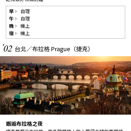
早
自理
午
自理
晚
機上
宿
機上
02
台北／布拉格 Prague（捷克）
邂逅布拉格之夜