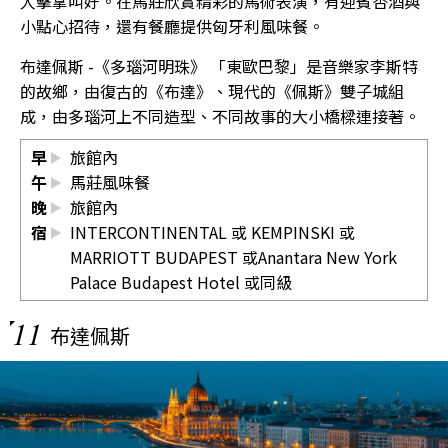
人擊掌叫好。在馬莊欣賞精彩的馬術表演，有迎賓杏酒與
小點心招待，還有餐廳提供匈牙利風味餐。
布達佩斯 -《多瑙河明珠》 「東歐巴黎」是音樂家李斯特
的故鄉，由復古的《布達》、現代的《佩斯》雙子城組
成，由多瑙河上不同造型、不同故事的大小橋樑連接著。
早
旅館內
午
馬莊風味餐
晚
旅館內
宿
INTERCONTINENTAL 或 KEMPINSKI 或
MARRIOTT BUDAPEST 或Anantara New York
Palace Budapest Hotel 或同級
11
布達佩斯