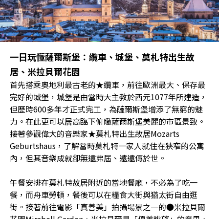
一日玩懂薩爾斯堡：纜車、城堡、莫札特出生故
居、米拉貝爾花園
首先搭乘奧地利最古老的★纜車，前往歐洲最大、保存最
完好的城堡，城堡是由當時大主教於西元1077年所建造，
但歷時600多年才正式完工，為薩爾斯堡增添了無窮的魅
力。在此更可以居高臨下俯瞰薩爾斯堡美麗的市區景致。
接著參觀偉大的音樂家★莫札特出生故居Mozarts
Geburtshaus，了解當時莫札特一家人就住在狹窄的公寓
內，但其音樂成就卻無遠弗屆、遠遠傳於世。
午餐安排在莫札特故居附近的當地餐廳，不必為了吃一
餐，而舟車勞頓，餐後可以在糧食大街與猶太街自由逛
街。接著前往電影「真善美」拍攝場景之一的●米拉貝爾
花園Mirabell Garden，米拉貝爾是「優美眺望」的意思，