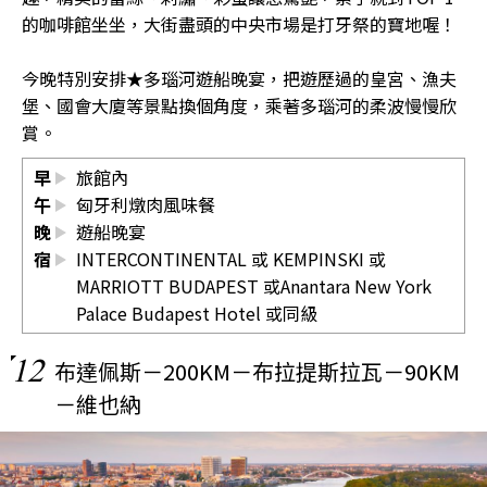
的咖啡館坐坐，大街盡頭的中央市場是打牙祭的寶地喔！
今晚特別安排★多瑙河遊船晚宴，把遊歷過的皇宮、漁夫
堡、國會大廈等景點換個角度，乘著多瑙河的柔波慢慢欣
賞。
早
旅館內
午
匈牙利燉肉風味餐
晚
遊船晚宴
宿
INTERCONTINENTAL 或 KEMPINSKI 或
MARRIOTT BUDAPEST 或Anantara New York
Palace Budapest Hotel 或同級
12
布達佩斯－200KM－布拉提斯拉瓦－90KM
－維也納