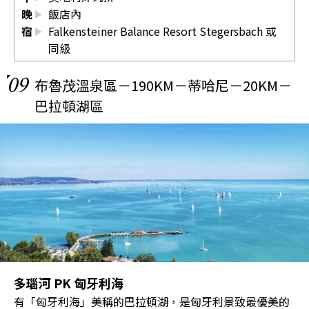
晚
飯店內
宿
Falkensteiner Balance Resort Stegersbach 或
同級
09
布魯茂溫泉區－190KM－蒂哈尼－20KM－
巴拉頓湖區
多瑙河 PK 匈牙利海
有「匈牙利海」美稱的巴拉頓湖，是匈牙利景致最優美的