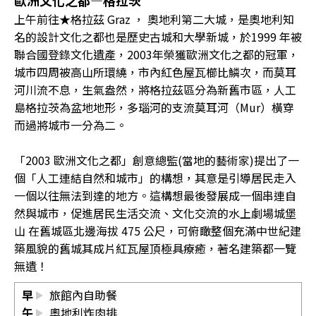
歐洲文化之都―格拉茨
上午前往★格拉茲 Graz ， 奧地利第二大城，是奧地利知
名的設計文化之都也是歷史古城和大學新城，於1999 年被
聯合國登錄文化遺產，2003年榮獲歐洲文化之都的冠軍，
城市四周被高山所環繞，市內紅色屋瓦櫛比鱗次，而莫耳
河川流不息，生氣盎然，將格拉茲區分為新舊市區，人工
島格拉茨為盆地地形，多瑙河的支流莫耳河（Mur）橫穿
而過將城市一分為二。
「2003 歐洲文化之都」創意總監(當地的藝術家)提出了一
個「人工連結自然和城市」的構想，其意是引導居民走入
一個以往無法到達的地方。這構想最後發展成一個串連自
然與城市，促進居民生活交流、文化交流的水上劇場城堡
山 在舊城區北邊海拔 475 公尺，可俯瞰整個充滿中世紀建
築風貌的舊城其成片紅瓦屋頂極具療癒，著名建築都一覽
無遺！
早
旅館內自助餐
午
奧地利炸肉排