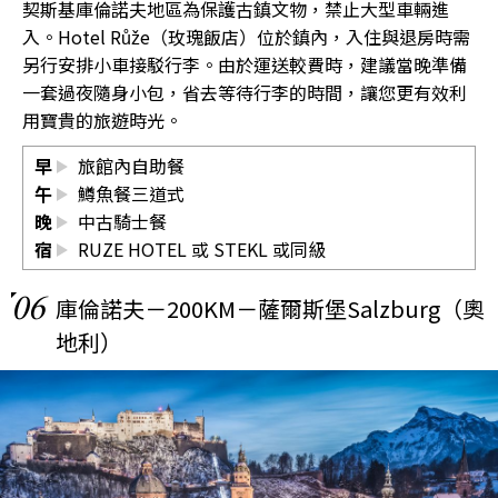
契斯基庫倫諾夫地區為保護古鎮文物，禁止大型車輛進
入。Hotel Růže（玫瑰飯店）位於鎮內，入住與退房時需
另行安排小車接駁行李。由於運送較費時，建議當晚準備
一套過夜隨身小包，省去等待行李的時間，讓您更有效利
用寶貴的旅遊時光。
早
旅館內自助餐
午
鱒魚餐三道式
晚
中古騎士餐
宿
RUZE HOTEL 或 STEKL 或同級
06
庫倫諾夫－200KM－薩爾斯堡Salzburg（奧
地利）