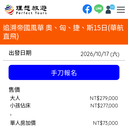
理想旅遊-追溯帝國風華 奧、匈、捷、斯15日(華航直飛)一次收藏中歐四國的經典！15日深度遊，將帶您走遍奧地利、匈牙利、
捷克與斯洛伐克。從布拉格的波西米亞風情，到布達佩斯的藍色多瑙河；從奧地利仙境哈修塔特，到斯洛伐克的古老城堡。華航
直飛，讓您輕鬆開啟一趟橫跨四國的壯麗旅程。
追溯帝國風華 奧、匈、捷、斯15日(華航
直飛)
出發日期
2026/10/17
(六)
手刀報名
售價
大人
NT$279,000
小孩佔床
NT$277,000
-
單人房加價
NT$73,000