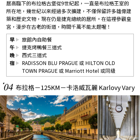
居高臨下的布拉格古堡從9世紀起，一直是布拉格王室的
所在地，幾世紀以來經過多次擴建，不僅保留許多雄偉建
築和歷史文物，現在仍是捷克總統的居所。在這裡參觀皇
宮，漫步在古老的街道，時間千萬不能太趕喔！
早
旅館內自助餐
午
捷克烤鴨餐三道式
晚
西式三道式
宿
RADISSON BLU PRAGUE 或 HILTON OLD
TOWN PRAGUE 或 Marriott Hotel 或同級
04
布拉格－125KM－卡洛威瓦麗 Karlovy Vary