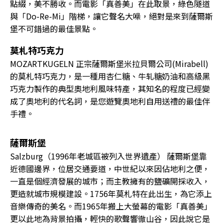
點綴，美不勝收。而電影「真善美」在此取景，綠色隧道
與「Do-Re-Mi」階梯，讓它聲名大噪，絕對是來到薩爾斯
堡不可錯過的最佳景點。
莫札特巧克力
MOZARTKUGELN 正宗薩爾斯堡米拉貝爾公司(Mirabell)
的莫札特巧克力，是一種用杏仁糖、牛轧糖奶油和高級黑
巧克力製作的典型奧地利風味特產，其知名的程度已經變
成了奧地利的代名詞，是您遊覽奧地利自用送禮的最佳伴
手禮。
薩爾斯堡
Salzburg（1996年老城區被列入世界遺產） 薩爾斯堡靠
近德國邊界，位居交通要道，中世紀以來因佔地利之便，
一直是個經濟發展的城市；而主教擁有的鹽礦開採收入，
更造就城市規模建設。1756年莫札特在此出生，為它添上
音樂傳奇的美名。而1965年搬上大螢幕的電影「真善美」
更以此地為背景拍攝，輕快的歌聲響徹山谷，因此說它是