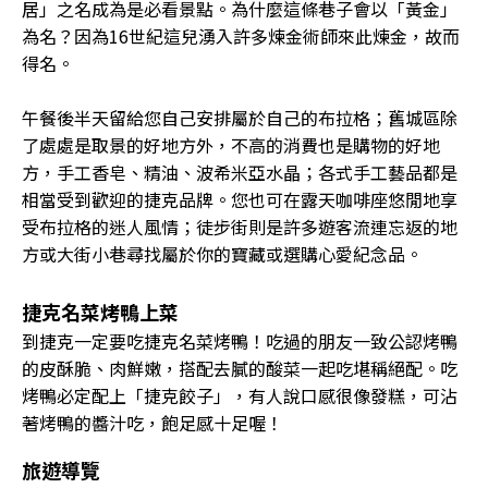
居」之名成為是必看景點。為什麼這條巷子會以「黃金」
為名？因為16世紀這兒湧入許多煉金術師來此煉金，故而
得名。
午餐後半天留給您自己安排屬於自己的布拉格；舊城區除
了處處是取景的好地方外，不高的消費也是購物的好地
方，手工香皂、精油、波希米亞水晶；各式手工藝品都是
相當受到歡迎的捷克品牌。您也可在露天咖啡座悠閒地享
受布拉格的迷人風情；徒步街則是許多遊客流連忘返的地
方或大街小巷尋找屬於你的寶藏或選購心愛紀念品。
捷克名菜烤鴨上菜
到捷克一定要吃捷克名菜烤鴨！吃過的朋友一致公認烤鴨
的皮酥脆、肉鮮嫩，搭配去膩的酸菜一起吃堪稱絕配。吃
烤鴨必定配上「捷克餃子」，有人說口感很像發糕，可沾
著烤鴨的醬汁吃，飽足感十足喔！
旅遊導覽