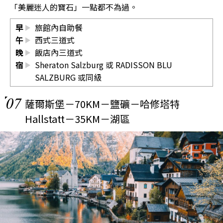
「美麗迷人的寶石」一點都不為過。
早
旅館內自助餐
午
西式三道式
晚
飯店內三道式
宿
Sheraton Salzburg 或 RADISSON BLU
SALZBURG 或同級
07
薩爾斯堡－70KM－鹽礦－哈修塔特
Hallstatt－35KM－湖區