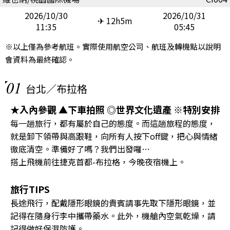
2026/10/30
2026/10/31
✈ 12h5m
11:35
05:45
※以上僅為參考航班。實際使用航空公司、航班及轉機點以說明
會資料為最終確認。
01
台北／布拉格
★入內參觀 ▲下車拍照 ◎世界文化遺產 ※特別安排
每一趟旅行，都有屬於自己的態度。而這趟旅程的態度，
就是卸下領帶與高跟鞋，向所有人按下off鍵，把心與情緒
徹底清空。準備好了嗎？我們出發囉…
搭上飛機前往捷克首都-布拉格，今晚夜宿機上。
旅行TIPS
長途飛行，配戴隱形眼鏡的貴賓請事先取下隱形眼鏡，並
記得在隨身行李中攜帶藥水。此外，機艙內空氣乾燥，請
記得做好保濕防護。