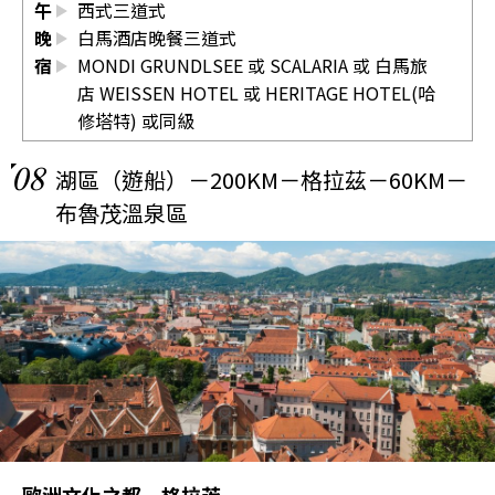
午
西式三道式
晚
白馬酒店晚餐三道式
宿
MONDI GRUNDLSEE 或 SCALARIA 或 白馬旅
店 WEISSEN HOTEL 或 HERITAGE HOTEL(哈
修塔特) 或同級
08
湖區（遊船）－200KM－格拉茲－60KM－
布魯茂溫泉區