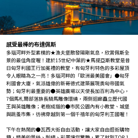
感受最棒的布達佩斯
多瑙河畔外型素樸的★漁夫堡散發陽剛氣息，欣賞佩斯全
景的最佳角度喔！建於15世紀中葉的★馬提亞斯教堂是昔
日匈牙利國王行加冕禮的教堂，有匈牙利特色的多彩屋頂
令人眼睛為之一亮！多瑙河畔的「歐洲最美國會」●匈牙
利國會大廈，氣派雄偉的新哥德式建築展現奧匈帝國氣
勢；匈牙利最重要的●英雄廣場以天使長加百利為中心，
7個馬札爾部落族長騎馬雕像環繞，兩側迴廊矗立歷代國
王與英雄雕像；老樹成蔭的●市民公園內有小教堂、城堡
與跳蚤市集，彷彿穿越到第一個千禧年的匈牙利王國喔！
下午在熱鬧的●瓦西大街自由活動，讓大家自由逛街購物
趣，精美的蕾絲、刺繡、彩蛋讓您驚艷，累了就到TOP 1