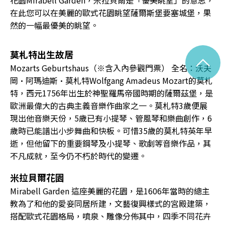
在此您可以在美麗的歐式花園眺望薩爾斯堡要塞城堡，果
然的一幅最優美的眺望。
莫札特出生故居
^
Mozarts Geburtshaus（※含入內參觀門票） 全名：沃夫
岡•阿瑪迪斯•莫札特Wolfgang Amadeus Mozart的莫札
特，西元1756年出生於神聖羅馬帝國時期的薩爾茲堡，是
歐洲最偉大的古典主義音樂作曲家之一。莫札特3歲便展
現出他音樂天份，5歲已有小提琴、管風琴和樂曲創作，6
歲時已能譜出小步舞曲和快板。可惜35歲的莫札特英年早
逝，但他留下的重要鋼琴及小提琴、歌劇等音樂作品，其
不凡成就，至今仍不朽於時代的變遷。
米拉貝爾花園
Mirabell Garden 這座美麗的花園，是1606年當時的總主
教為了和他的愛妾同居所建，文藝復興樣式的宮殿建築，
搭配歐式花園格局，噴泉、雕像分佈其中，四季不同花卉