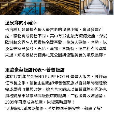
溫泉鄉的小確幸
卡洛威瓦麗是捷克最大最古老的溫泉小鎮，泉源多達百
處，礦物質成份皆不同，其中有12處最有療癒效能，深受
歐洲藝文界名人與貴族名媛喜愛，像詩人歌德、席勒，以
及音樂家貝多芬、巴哈、蕭邦、李斯特、德弗札克等都曾
來過。知名景點有德弗札克公園與優雅美麗的噴泉長廊。
東歐豪華飯店代表～普普飯店
建於1701年的GRAND PUPP HOTEL普普大飯店，歷經兩
任市長之手，最後由甜點師傅普普家族以百餘年時間陸續
完成周邊收購與改建，讓普普大飯店以華麗輝煌的巴洛克
風格變身東歐豪華高級飯店的經典。二戰後曾收歸國營，
1989年再度成為私產，恢復舊時風華！
*若遇飯店滿房或整修，將更換同等級安排，敬請了解*