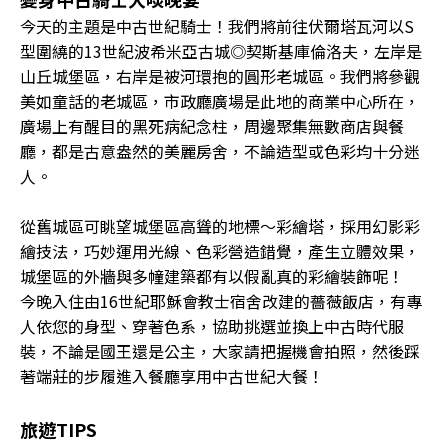
今天的主題是中古世紀騎士！我們將前往伏爾塔瓦河以S
型圍繞的13世紀波希米亞古城◎契斯基庫倫洛夫，左岸是
山丘城堡區，右岸是被河環抱的圓形老城區。我們將參觀
美如童話的老城區，市政廳廣場是此地的商業中心所在，
廣場上有醒目的黑死病紀念柱，周邊聚集無數商店與餐
廳，都是古意盎然的美麗房舍，不論造型或色彩均十分迷
人。
從舊城區可眺望城堡區高聳的地標～彩繪塔，採用幻影彩
繪技法，巧妙運用光線、色彩營造錯覺，產生立體效果，
城堡區的外牆與多幢建築都有以假亂真的彩繪裝飾呢！
今晚入住由16世紀耶穌會教士宿舍改建的薔薇飯店，有專
人依您的身型、穿著色系，協助挑選並換上中古時代服
裝，不論是國王還是公主，大家請把握機會拍照，然後踩
著端莊的步履進入餐廳享用中古世紀大餐！
旅遊TIPS