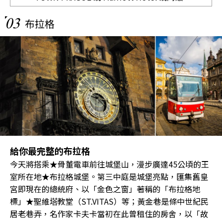
03
布拉格
給你最完整的布拉格
今天將搭乘★骨董電車前往城堡山，漫步廣達45公頃的王
室所在地★布拉格城堡。第三中庭是城堡亮點，匯集舊皇
宮即現在的總統府、以「金色之窗」著稱的「布拉格地
標」★聖維塔教堂（ST.VITAS）等；黃金巷是條中世紀民
居老巷弄，名作家卡夫卡當初在此曾租住的房舍，以「故