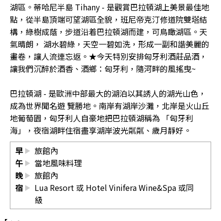
湖區。蒂哈尼半島 Tihany - 是觀賞巴拉頓湖上美景最佳地
點，從半島頂端可望湖區全貌，班尼帝克汀修道院雙塔結
構，綠樹成蔭，步道沿着巴拉頓湖而建，可鳥瞰湖區。天
氣晴朗， 湖水碧綠，天空一碧如洗，形成一副和諧美麗的
畫卷，讓人流連忘返。★今天特別安排匈牙利酒莊品酒，
讓我們沉醉於酒香、酒鄉：匈牙利，隨河畔的風搖曳~
巴拉頓湖 - 是歐洲中部最大的湖泊以其誘人的湖光山色，
成為世界聞名遊 覽勝地。南岸有湖岸沙灘，北岸是火山丘
地葡萄園，匈牙利人自豪地把巴拉頓湖稱為 「匈牙利
海」，夜宿湖畔住宿盡享湖岸波光粼粼、歲月靜好。
早
旅館內
午
當地風味料理
晚
旅館內
宿
Lua Resort 或 Hotel Vinifera Wine&Spa 或同
級