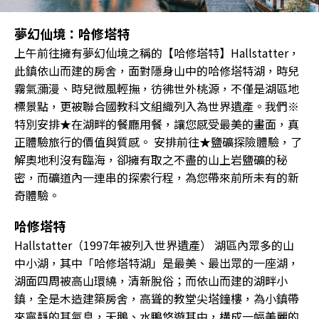
夢幻仙境：哈修塔特
上午前往擁有夢幻仙境之稱的【哈修塔特】Hallstatter，
此鎮依山而建的房舍，面對隱身山中的哈修塔特湖，時兒
霧氣瀰漫、時兒微風輕撫，彷彿世外桃源，不僅是湖區地
標景點，更被聯合國教科文組織列入為世界遺產。我們※
特別安排★在湖畔的餐廳用餐，讓您感受最美的畫面，真
正體驗旅行的價值與質感。 安排前往★鹽礦探險體驗，了
解奧地利沒有臨海，卻擁有取之不盡的山上岩鹽礦的秘
密，而礦道內一連串的探索行程，為您帶來前所未有的新
奇體驗。
哈修塔特
Hallstatter（1997年被列入世界遺產） 湖區內眾多的山
中小湖，其中「哈修塔特湖」是最美、最出眾的一座湖，
湖面四周被高山環繞，清新脫俗；而依山而建的湖畔小
鎮，全是木造建築房舍，高聳的教堂尖塔鐘樓，為小鎮帶
來寧靜的其氣息，天鵝、水鴨悠遊其中，構成一幅美麗的