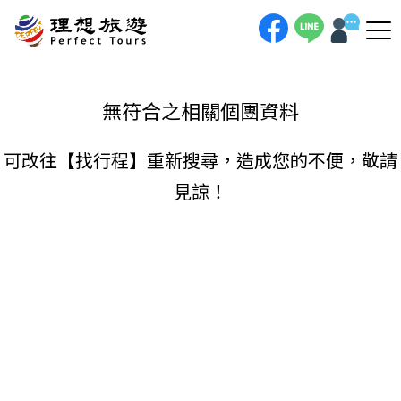
理想旅遊-
手機直撥
聯絡我們
無符合之相關個團資料
可改往【
找行程
】重新搜尋，造成您的不便，敬請
見諒！