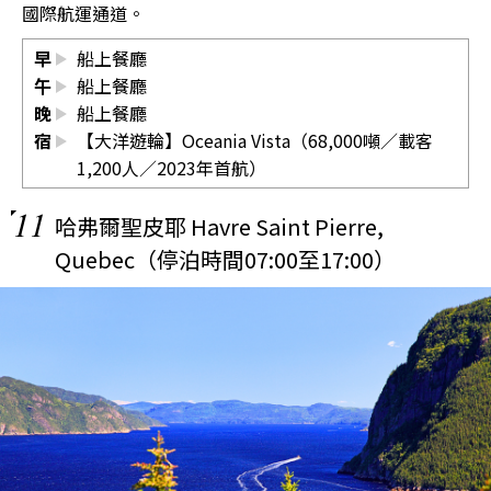
國際航運通道。
早
船上餐廳
午
船上餐廳
晚
船上餐廳
宿
【大洋遊輪】Oceania Vista（68,000噸／載客
1,200人／2023年首航）
11
哈弗爾聖皮耶 Havre Saint Pierre,
Quebec（停泊時間07:00至17:00）