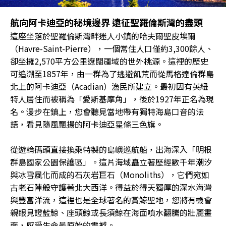
航向阿卡迪亞的秘境邊界 遠征聖羅倫斯灣的盡頭
這座坐落於聖羅倫斯灣畔迷人小鎮的哈夫爾聖皮埃爾
（Havre-Saint-Pierre），一個常住人口僅約3,300餘人、
卻坐擁2,570平方公里遼闊疆域的世外桃源。這裡的歷史
可追溯至1857年，由一群為了逃避飢荒而從馬格達倫群島
北上的阿卡迪亞（Acadian）漁民所建立。最初因有英紐
特人居住而被稱為「愛斯基摩角」，後於1927年正名為現
名。漫步在鎮上，您會聽見當地帶有獨特海島口音的法
語，看見隨風飄揚的阿卡迪亞星條三色旗。
從遊輪碼頭直接換乘特製的島嶼巡航船，出海深入「明根
群島國家公園保護區」。這片海域矗立著歷經數千年潮汐
與冰雪風化而成的石灰岩巨石（Monoliths），它們宛如
古老石陣般守護著北大西洋。得益於得天獨厚的深水海灣
與豐富洋流，這裡也是全球著名的賞鯨聖地，您將有機會
親眼見證藍鯨、座頭鯨或長須鯨在海面噴水翻騰的壯麗畫
面，感受生命最原始的震撼。