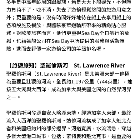
多半是中高年齡層的銀髮族，若是天天下船觀光，不但體
力負荷不了、吃不消，失去了遊輪輕鬆悠閒的旅遊用意之
外；更重要的是，沒有時間好好地待在船上去享用船上的
各項設施及餐飲，與體驗豪華遊輪所帶來的精緻貼心服
務。對歐美旅客而言，他們更重視Sea Day全日航行的放
鬆，也藉著船公司在Sea Day中所提供的服務與活動體
驗，進而去評價一家遊輪公司的等級排名喔。
【旅遊旅知】聖羅倫斯河｜St. Lawrence River
聖羅倫斯河（St. Lawrence River）是北美洲東部一條極
為重要且壯觀的河流，全長約1,197公里（744英里），連
接五大湖與大西洋，成為加拿大與美國之間的自然界河界
之一。
聖羅倫斯河發源自安大略湖東端，經過加拿大東部，最終
流入大西洋的聖羅倫斯灣。這條河流構成了加拿大魁北克
省和美國紐約州的部分邊界。河道寬廣，水流湍急，穿越
多個大型港口城市，包括：蒙特婁和魁北克市，是重要的