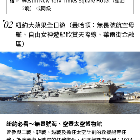
宿
Westin New York Times Square Hotel（連泊
2晚） 或同級
02
紐約大蘋果全日遊（曼哈頓：無畏號航空母
艦、自由女神遊船欣賞天際線、華爾街金融
區）
紐約必看～無畏號海、空暨太空博物館
曾參與二戰、韓戰、越戰及擔任太空計劃的救援船等任
務，為適應海上戰場的任務變化，也歷經數次改建；1974