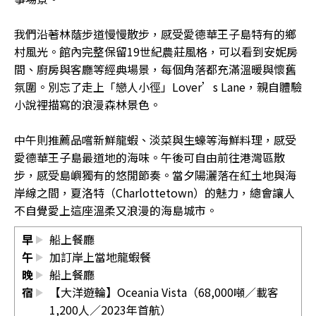
我們沿著林蔭步道慢慢散步，感受愛德華王子島特有的鄉
村風光。館內完整保留19世紀農莊風格，可以看到安妮房
間、廚房與客廳等經典場景，每個角落都充滿溫暖與懷舊
氛圍。別忘了走上「戀人小徑」Lover’s Lane，親自體驗
小說裡描寫的浪漫森林景色。
中午則推薦品嚐新鮮龍蝦、淡菜與生蠔等海鮮料理，感受
愛德華王子島最道地的海味。午後可自由前往港灣區散
步，感受島嶼獨有的悠閒節奏。當夕陽灑落在紅土地與海
岸線之間，夏洛特（Charlottetown）的魅力，總會讓人
不自覺愛上這座溫柔又浪漫的海島城市。
早
船上餐廳
午
加訂岸上當地龍蝦餐
晚
船上餐廳
宿
【大洋遊輪】Oceania Vista（68,000噸／載客
1,200人／2023年首航）