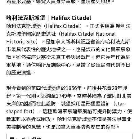
為星形要塞，導覽人員身穿軍服，重現歷史風貌。
哈利法克斯城堡｜Halifax Citadel
哈利法克斯城堡（Halifax Citadel），正式名稱為 哈利法
克斯城堡國家歷史遺址（Halifax Citadel National
Historic Site），是加拿大新斯科細亞省首府哈利法克斯
市最具代表性的歷史地標之一，也是該市的文化與軍事象
徵。雖然這座要塞從未真正參與過戰鬥，但它長年作為駐
軍基地、通信哨所及訓練中心，見證了從殖民時代到今日
的歷史演進。
現今看到的第四代城堡建於1856年，前後共花費28年興
建。第一代則可追溯至1749年，當時英國為了鞏固對北美
東岸的控制而在此設防。城堡採用星形堡壘設計（star-
shaped fort），這種歐洲軍事建築風格可提升防禦力，使
敵軍難以靠近或圍攻。 哈利法克斯城堡不僅是英法爭奪北
美控制權的象徵，也是加拿大軍事防禦歷史的縮影。