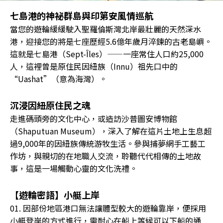
七島港的神祕群島與印第安風情巡航
當您的遊輪緩緩駛入聖羅倫斯灣北岸最壯麗的天然深水
港，迎接您的將是七座歷經5.6億年歲月淬鍊的古老島嶼。
這就是七島港（Sept-Îles）——一座常住人口約25,000
人，這裡曾是原住民因紐族（Innu）祖先口中的
“Uashat”（意為海灣）。
沉浸因紐原住民之魂
走進碼頭旁的文化中心，或造訪沙普圖安博物館
（Shaputuan Museum），深入了解在這片土地上生息超
過9,000年的因紐族傳統游牧生活。參與捕夢網手工藝工
作坊，與親切的在地職人交流，聆聽代代相傳的土地故
事，這是一場觸動心靈的文化洗禮。
【遊輪密語】小艇上岸
01. 因部份地區港口無法讓體型較大的遊輪靠岸，便採用
小艇登岸的方式進行，需耐心在船上等候可以下船的通