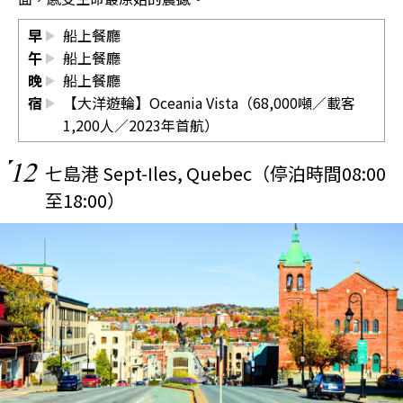
早
船上餐廳
午
船上餐廳
晚
船上餐廳
宿
【大洋遊輪】Oceania Vista（68,000噸／載客
1,200人／2023年首航）
12
七島港 Sept-Iles, Quebec（停泊時間08:00
至18:00）