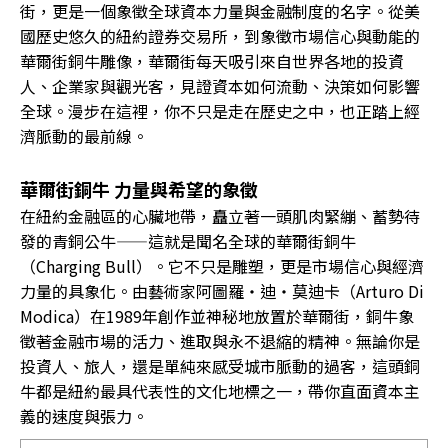
街，更是一個象徵全球資本力量與金融制度的名字。從美
國歷史悠久的紐約證券交易所，到象徵市場信心與動能的
華爾街銅牛雕像，華爾街每天吸引來自世界各地的投資
人、企業家與觀光客，見證資本如何流動、決策如何影響
全球。漫步在這裡，你不只是走在歷史之中，也正踏上經
濟脈動的最前線。
華爾街銅牛 力量與希望的象徵
在紐約金融區的心臟地帶，矗立著一頭肌肉緊繃、蓄勢待
發的青銅公牛——這就是聞名全球的華爾街銅牛
（Charging Bull）。它不只是雕塑，更是市場信心與經濟
力量的具象化。由藝術家阿圖羅・迪・莫迪卡（Arturo Di
Modica）在1989年創作並神秘地放置於華爾街，銅牛象
徵著金融市場的活力、進取與永不退縮的精神。無論你是
投資人、旅人，還是單純來感受城市脈動的過客，這頭銅
牛都是紐約最具代表性的文化地標之一，帶你直面資本主
義的速度與張力。