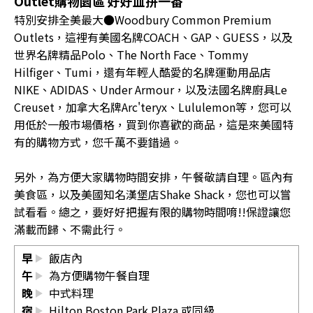
Outlet購物園區 好好血拚一番
特別安排全美最大●Woodbury Common Premium
Outlets，這裡有美國名牌COACH、GAP、GUESS，以及
世界名牌精品Polo、The North Face、Tommy
Hilfiger、Tumi，還有年輕人酷愛的名牌運動用品店
NIKE、ADIDAS、Under Armour，以及法國名牌廚具Le
Creuset，加拿大名牌Arc'teryx、Lululemon等，您可以
用低於一般市場價格，買到你喜歡的商品，這是來美國特
有的購物方式，您千萬不要錯過。
另外，為方便大家購物時間安排，午餐敬請自理。區內有
美食區，以及美國知名漢堡店Shake Shack，您也可以嘗
試看看。總之，要好好把握有限的購物時間唷!!保證讓您
滿載而歸、不需此行。
早
飯店內
午
為方便購物午餐自理
晚
中式料理
宿
Hilton Boston Park Plaza 或同級