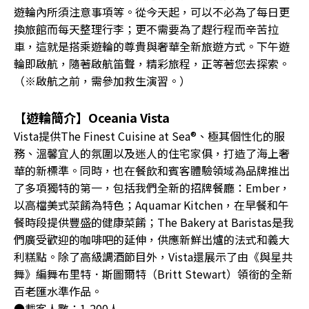
遊輪內所須注意事項等。從今天起，可以不必為了每日更
換旅館而每天整理行李；更不需要為了趕行程而辛苦拉
車，這就是搭乘遊輪的尊貴與奢華全新旅遊方式。下午遊
輪即啟航，隨著啟航笛聲，精彩旅程，正等著您去探索。
（※啟航之前，需參加救生演習。）
【遊輪簡介】Oceania Vista
Vista提供The Finest Cuisine at Sea®、極其個性化的服
務、溫馨宜人的氛圍以及迷人的住宅家俱，打造了海上奢
華的新標準。同時，也在餐飲和賓客體驗領域為品牌推出
了多項獨特的第一，包括我們全新的招牌餐廳：Ember，
以高檔美式菜餚為特色；Aquamar Kitchen，在早餐和午
餐時段提供豐盛的健康菜餚；The Bakery at Baristas是我
們廣受歡迎的咖啡吧的延伸，供應新鮮出爐的法式和義大
利糕點。除了高級調酒節目外，Vista還展示了由《與星共
舞》編舞布里特．斯圖爾特（Britt Stewart）領銜的全新
百老匯水準作品。
●載客人數：1,200人