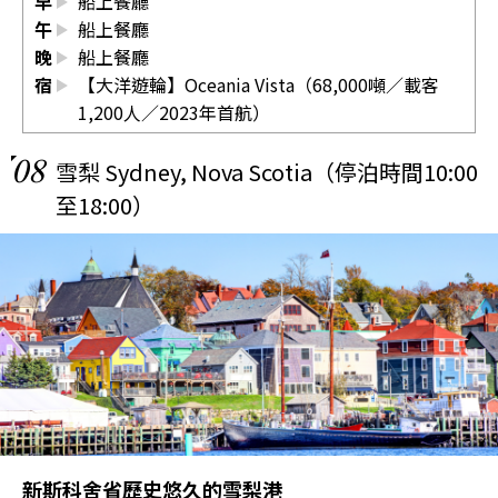
早
船上餐廳
午
船上餐廳
晚
船上餐廳
宿
【大洋遊輪】Oceania Vista（68,000噸／載客
1,200人／2023年首航）
08
雪梨 Sydney, Nova Scotia（停泊時間10:00
至18:00）
新斯科舍省歷史悠久的雪梨港