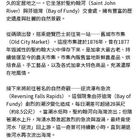
久的定居地之一。它坐落於聖約翰河（Saint John
River）與芬迪灣（Bay of Fundy）交會處，擁有豐富的歷
史遺產與壯麗的自然景觀。
從碼頭出發，搭乘遊覽巴士前往第一站——舊城市市集
（Old City Market）。這座市集建於1876年，曾在1877
年毀滅性的聖約翰大火中倖存下來，是加拿大最古老、持
續營運至今的農夫市集。市集內販售當地新鮮農產品、烘
焙食品、手工藝品，以及各式加拿大特色商品，充滿濃厚
在地風情。
接下來將前往著名的自然奇觀——逆流瀑布急流
（Reversing Falls Rapids）。這個現象由芬迪灣（Bay of
Fundy）劇烈的潮汐變化造成，每日潮差可超過28英尺
（約8.5公尺）。當潮水低時，聖約翰河向海灣流出；但隨
著潮水上升，洶湧水勢激起激烈的急流與漩渦，最終竟使
河水「逆流」回上游。這一奇景可持續數小時，直到潮退
後河水再次流出海灣。