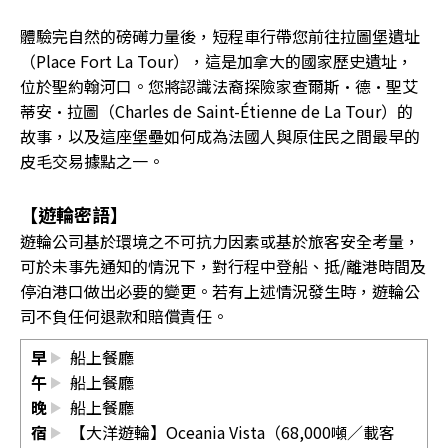
體驗完自然的磅礡力量後，短程車行帶您前往拉圖堡遺址
（Place Fort La Tour），這是加拿大的國家歷史遺址，
位於聖約翰河口。您將認識法裔探險家查爾斯·德·聖艾
蒂安·拉圖（Charles de Saint-Étienne de La Tour）的
故事，以及這座堡壘如何成為法國人與原住民之間最早的
皮毛交易據點之一。
【遊輪密語】
遊輪公司基於環境之不可抗力因素或基於旅客安全考量，
可於未事先通知的情況下，對行程中登船、抵/離港時間及
停泊港口做出必要的變更。若有上述情況發生時，遊輪公
司不負任何退款和賠償責任。
早
船上餐廳
午
船上餐廳
晚
船上餐廳
宿
【大洋遊輪】Oceania Vista（68,000噸／載客