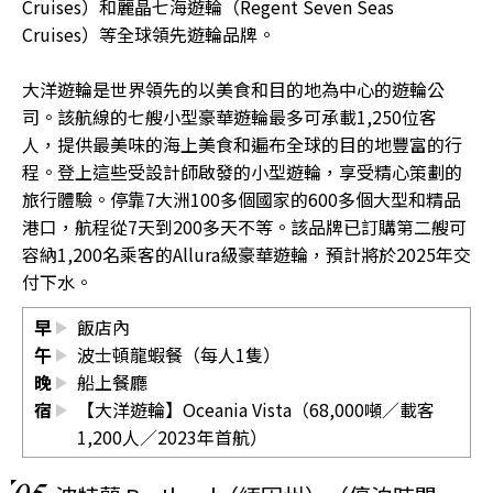
Cruises）和麗晶七海遊輪（Regent Seven Seas
Cruises）等全球領先遊輪品牌。
大洋遊輪是世界領先的以美食和目的地為中心的遊輪公
司。該航線的七艘小型豪華遊輪最多可承載1,250位客
人，提供最美味的海上美食和遍布全球的目的地豐富的行
程。登上這些受設計師啟發的小型遊輪，享受精心策劃的
旅行體驗。停靠7大洲100多個國家的600多個大型和精品
港口，航程從7天到200多天不等。該品牌已訂購第二艘可
容納1,200名乘客的Allura級豪華遊輪，預計將於2025年交
付下水。
早
飯店內
午
波士頓龍蝦餐（每人1隻）
晚
船上餐廳
宿
【大洋遊輪】Oceania Vista（68,000噸／載客
1,200人／2023年首航）