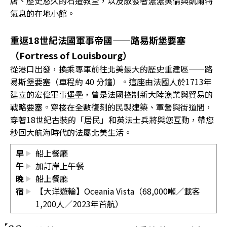
店、歷史悠久的石造教堂，以及散發著濃濃英倫與凱爾特
氣息的在地小館。
重返18世紀法國軍事帝國——路易斯堡要塞
（Fortress of Louisbourg）
從港口出發，換乘專車前往北美最大的歷史重建區——路
易斯堡要塞（車程約 40 分鐘）。這座由法國人於1713年
建立的宏偉軍事堡壘，曾是法國控制新大陸漁業與貿易的
戰略要塞。穿梭在全數復刻的民製建築、軍營與街道間，
穿著18世紀古裝的「居民」和英法士兵將與您互動，帶您
秒回大航海時代的法屬北美生活。
早
船上餐廳
午
加訂岸上午餐
晚
船上餐廳
宿
【大洋遊輪】Oceania Vista（68,000噸／載客
1,200人／2023年首航）