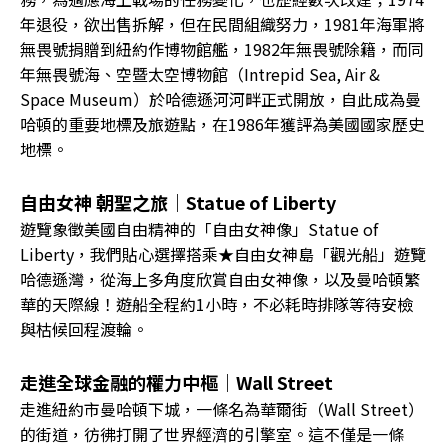
年退役，欲出售拆解，但在民間組織努力，1981年海軍將
無畏號捐贈到紐約作博物館艦，1982年無畏號除籍，而同
年無畏號海、空暨太空博物館（Intrepid Sea, Air &
Space Museum）於哈德遜河河畔正式開放，自此成為曼
哈頓的重要地標及旅遊點，在1986年獲評為美國國家歷史
地標。
自由女神 朝聖之旅｜Statue of Liberty
遊覽象徵美國自由精神的「自由女神像」Statue of
Liberty，我們貼心選擇搭乘★自由女神島「觀光船」遊覽
哈德遜灣，從海上多角度欣賞自由女神像，以及曼哈頓繁
華的天際線！遊船全程約1小時，不必耗時排隊等待安檢
與枯候回程渡輪。
走進全球金融的權力中樞｜Wall Street
走進紐約市曼哈頓下城，一條名為華爾街（Wall Street）
的街道，彷彿打開了世界經濟的引擎室。這不僅是一條