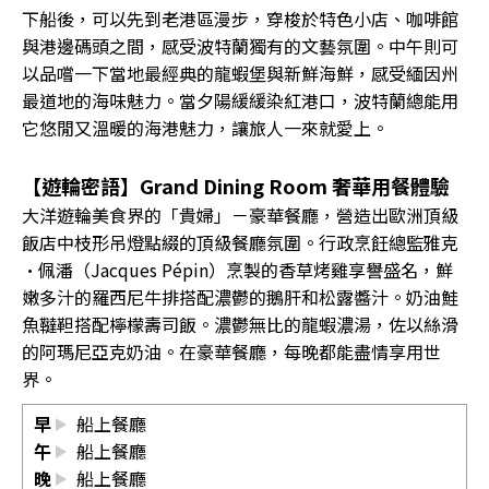
下船後，可以先到老港區漫步，穿梭於特色小店、咖啡館
與港邊碼頭之間，感受波特蘭獨有的文藝氛圍。中午則可
以品嚐一下當地最經典的龍蝦堡與新鮮海鮮，感受緬因州
最道地的海味魅力。當夕陽緩緩染紅港口，波特蘭總能用
它悠閒又溫暖的海港魅力，讓旅人一來就愛上。
【遊輪密語】Grand Dining Room 奢華用餐體驗
大洋遊輪美食界的「貴婦」－豪華餐廳，營造出歐洲頂級
飯店中枝形吊燈點綴的頂級餐廳氛圍。行政烹飪總監雅克
·佩潘（Jacques Pépin）烹製的香草烤雞享譽盛名，鮮
嫩多汁的羅西尼牛排搭配濃鬱的鵝肝和松露醬汁。奶油鮭
魚韃靼搭配檸檬壽司飯。濃鬱無比的龍蝦濃湯，佐以絲滑
的阿瑪尼亞克奶油。在豪華餐廳，每晚都能盡情享用世
界。
早
船上餐廳
午
船上餐廳
晚
船上餐廳