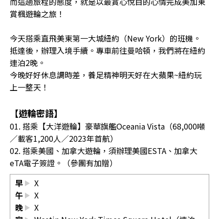
而這趟旅程的態度，就是以最賞心悅目的心情完成美加東
賞楓遊輪之旅！
今天搭乘直飛美東第一大城紐約（New York）的班機。
抵達後，辦理入境手續。專車前往曼哈頓，我們將在紐約
連泊2晚。
今晚好好休息調時差，養足精神明天好在大蘋果~紐約玩
上一整天！
【遊輪密語】
01. 搭乘【大洋遊輪】豪華旗艦Oceania Vista（68,000噸
／載客1,200人／2023年首航）
02. 搭乘美國、加拿大遊輪，須辦理美國ESTA、加拿大
eTA電子簽證。（參團有加贈）
早
X
午
X
晚
X