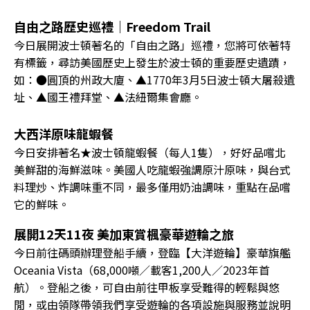
自由之路歷史巡禮｜Freedom Trail
今日展開波士頓著名的「自由之路」巡禮，您將可依著特
有標籤，尋訪美國歷史上發生於波士頓的重要歷史遺蹟，
如：●圓頂的州政大廈、▲1770年3月5日波士頓大屠殺遺
址、▲國王禮拜堂、▲法紐爾集會廳。
大西洋原味龍蝦餐
今日安排著名★波士頓龍蝦餐（每人1隻），好好品嚐北
美鮮甜的海鮮滋味。美國人吃龍蝦強調原汁原味，與台式
料理炒、炸調味重不同，最多僅用奶油調味，重點在品嚐
它的鮮味。
展開12天11夜 美加東賞楓豪華遊輪之旅
今日前往碼頭辦理登船手續，登臨【大洋遊輪】豪華旗艦
Oceania Vista（68,000噸／載客1,200人／2023年首
航）。登船之後，可自由前往甲板享受難得的輕鬆與悠
閒，或由領隊帶領我們享受遊輪的各項設施與服務並說明