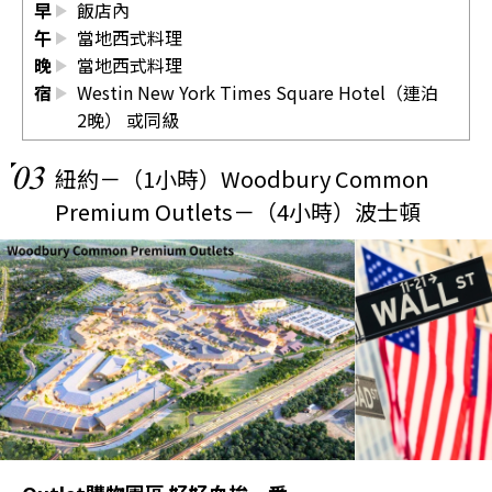
早
飯店內
午
當地西式料理
晚
當地西式料理
宿
Westin New York Times Square Hotel（連泊
2晚） 或同級
03
紐約－（1小時）Woodbury Common
Premium Outlets－（4小時）波士頓