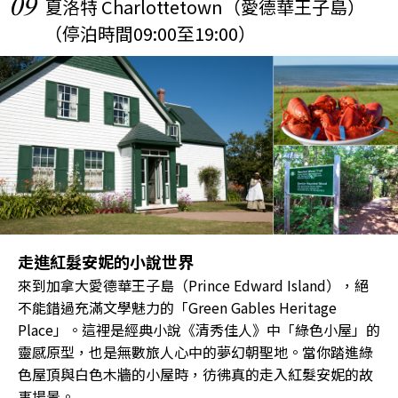
09
夏洛特 Charlottetown（愛德華王子島）
（停泊時間09:00至19:00）
走進紅髮安妮的小說世界
來到加拿大愛德華王子島（Prince Edward Island），絕
不能錯過充滿文學魅力的「Green Gables Heritage
Place」。這裡是經典小說《清秀佳人》中「綠色小屋」的
靈感原型，也是無數旅人心中的夢幻朝聖地。當你踏進綠
色屋頂與白色木牆的小屋時，彷彿真的走入紅髮安妮的故
事場景。