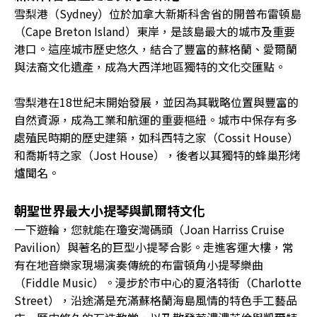
雪梨港（Sydney）位於加拿大新斯科舍省的開普布雷頓島
（Cape Breton Island）東岸，是該島最大的城市及重要
港口。這座城市歷史悠久，結合了豐富的蘇格蘭、愛爾蘭
與法裔文化遺產，成為大西洋地區獨特的文化交匯點。
雪梨港在18世紀末開始發展，並因為其戰略位置與豐富的
自然資源，成為工業和航運的重要樞紐。城市中保存有多
處殖民時期的歷史建築，如科西特之家（Cossit House）
和喬斯特之家（Jost House），後者以其獨特的蜂巢形烤
爐聞名。
朝聖世界最大小提琴與凱爾特文化
一下遊輪，您就能在瓊安灣碼頭（Joan Harriss Cruise
Pavilion）與著名的巨型小提琴合影。走進客運大樓，常
有在地音樂家現場演奏傳統的布雷頓角小提琴樂曲
（Fiddle Music）。漫步於市中心的夏洛特街（Charlotte
Street），沿途滿是充滿蘇格蘭海島風情的特色手工藝品