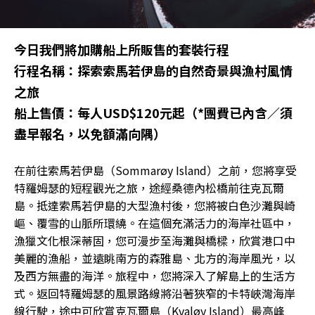
今日我們將加購船上所販售的套裝行程
行程名稱：探索索馬若伊島的自然奇景與漁村風情
之旅
船上售價：每人USD$120元起（*團費已內含／須
盡早報名，以免額滿向隅）
在前往索馬若伊島（Sommarøy Island）之前，您將享受
特羅姆瑟的短程觀光之旅，途經桑德內松橋前往克瓦爾
島。抵達索馬若伊島的大型漁村後，您將被白色沙灘與崎
嶇、覆雪的山脈所環繞。在這個充滿活力的海岸社區中，
漁獵文化根深蒂固，您可漫步至海灘與橋樑，欣賞港口中
美麗的漁船，並遠眺南方的森雅島、北方的海岸風光，以
及西方無盡的海洋。旅程中，您將深入了解島上的生活方
式。返回特羅姆瑟的風景路線將沿著狹窄的卡特峽灣海岸
線行駛，途中可欣賞克瓦爾島（Kvaløy Island）最高峰