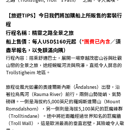
【旅遊TIPS】今日我們將加購船上所販售的套裝行
程
行程名稱：精靈之路全景之旅
船上售價：每人USD$160元起（
*團費已內含
／須
盡早報名，以免額滿向隅）
行程內容：搭乘舒適巴士，展開一場穿越茂密山谷與壯觀
山巒的全景之旅，途經蜿蜒河流與飛瀑，直抵令人屏息的
Trollstigheim 地區。
旅程從風光如畫的奧達爾斯內斯（Åndalsnes）出發，沿
著拉烏馬河（Rauma River）前行，兩側山勢陡峭、氣勢
磅礴。一側是海拔約5,000英尺的羅姆斯達爾山（Mount
Romsdalshorn），另一側則是海拔5,100英尺的巨魔峰群
（Trolltindane）。途中將近距離經過世界知名的巨魔牆
（Troll Wall），這是歐洲最高的垂直岩壁，其險峻令人敬