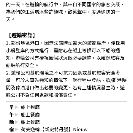
的一天。在遊輪的航行中，與來自不同國家的旅客交談，
為我們的生活增添些許趣味，歡笑聲中，度過愉快的一
天。
【遊輪密語】
1. 部份地區港口，因無法讓體型較大的遊輪靠岸，便採用
小艇登岸的方式進行，需耐心在船上等候可以下船的通
知，遊輪公司有權視氣候狀況做必要調整，以確保旅客及
船舶航行安全。
2. 遊輪公司基於環境之不可抗力因素或基於旅客安全考
量，可於未事先通知的情況下，對行程中登船、抵/離港時
間及停泊港口做出必要的變更。若有上述情況發生時，遊
輪公司不負任何退款和賠償責任。
早
船上餐廳
午
船上餐廳
晚
船上餐廳
宿
荷美遊輪【新史特丹號】Nieuw