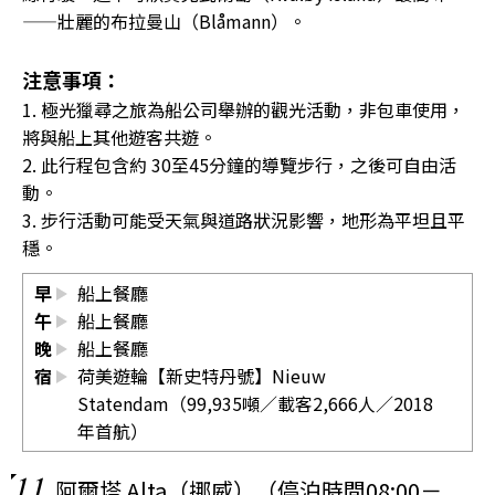
——壯麗的布拉曼山（Blåmann）。
注意事項：
1. 極光獵尋之旅為船公司舉辦的觀光活動，非包車使用，
將與船上其他遊客共遊。
2. 此行程包含約 30至45分鐘的導覽步行，之後可自由活
動。
3. 步行活動可能受天氣與道路狀況影響，地形為平坦且平
穩。
早
船上餐廳
午
船上餐廳
晚
船上餐廳
宿
荷美遊輪【新史特丹號】Nieuw
Statendam（99,935噸／載客2,666人／2018
年首航）
11
阿爾塔 Alta（挪威）（停泊時間08:00－