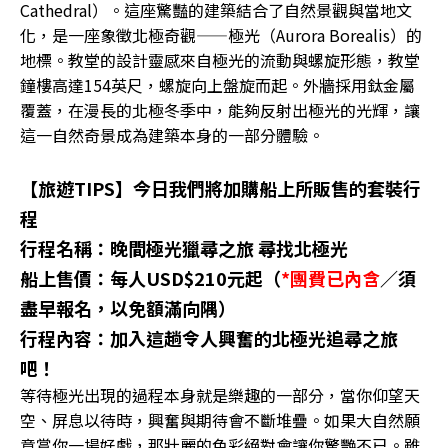
Cathedral）。這座驚豔的建築結合了自然景觀與當地文
化，是一座象徵北極奇觀——極光（Aurora Borealis）的
地標。教堂的設計靈感來自極光的流動與螺旋形態，教堂
鐘樓高達154英尺，螺旋向上盤旋而起。外牆採用鈦金屬
覆蓋，在漫長的北極冬季中，能夠反射出極光的光輝，讓
這一自然奇景成為建築本身的一部分體驗。
【旅遊TIPS】今日我們將加購船上所販售的套裝行
程
行程名稱：晚間極光獵尋之旅 尋找北極光
船上售價：每人USD$210元起（
*團費已內含
／須
盡早報名，以免額滿向隅）
行程內容：加入這趟令人興奮的北極光追尋之旅
吧！
等待極光出現的過程本身就是樂趣的一部分，當你仰望天
空、屏息以待時，興奮與期待會不斷堆疊。如果大自然願
意賞你一場好戲，那壯麗的色彩絕對會讓你驚艷不已。雖