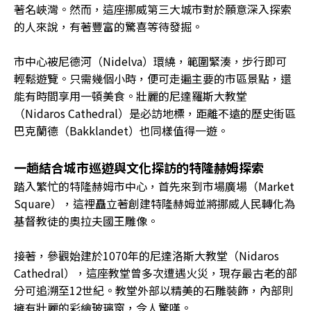
著名峽灣。然而，這座挪威第三大城市對於願意深入探索
的人來說，有著豐富的驚喜等待發掘。
市中心被尼德河（Nidelva）環繞，範圍緊湊，步行即可
輕鬆遊覽。只需幾個小時，便可走遍主要的市區景點，還
能有時間享用一頓美食。壯麗的尼達羅斯大教堂
（Nidaros Cathedral）是必訪地標，距離不遠的歷史街區
巴克蘭德（Bakklandet）也同樣值得一遊。
一趟結合城市巡遊與文化探訪的特隆赫姆探索
踏入繁忙的特隆赫姆市中心，首先來到市場廣場（Market
Square），這裡矗立著創建特隆赫姆並將挪威人民轉化為
基督教徒的奧拉夫國王雕像。
接著，參觀始建於1070年的尼達洛斯大教堂（Nidaros
Cathedral），這座教堂曾多次遭遇火災，現存最古老的部
分可追溯至12世紀。教堂外部以精美的石雕裝飾，內部則
擁有壯麗的彩繪玻璃窗，令人驚嘆。