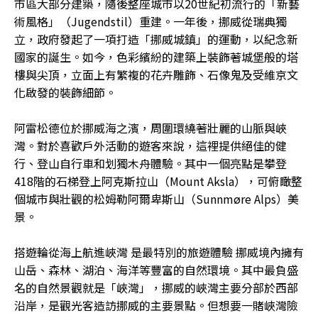
市區大部分建築，隨後整座城市以20世紀初流行的「新藝
術風格」（Jugendstil）重建。一年後，挪威從瑞典獨
立，政府發起了一項打造「挪威城鎮」的運動，以紀念新
國家的誕生。如今，色彩繽紛的建築上裝飾著城堡般的塔
樓與尖頂，立面上有繁複的花卉雕飾、石像鬼及受維京文
化啟發的裝飾細節。
阿雷松德位於挪威海之濱，周圍環繞著壯麗的山脈與峽
灣。對於喜歡戶外活動的遊客來說，這裡提供絕佳的健
行、登山自行車和划獨木舟體驗。其中一個亮點是攀登
418階的石梯登上阿克斯拉山（Mount Aksla），可俯瞰整
個城市與壯觀的松姆勒阿爾卑斯山（Sunnmøre Alps）美
景。
搭遊輪從海上航進峽灣 是最特別的旅遊體驗 挪威境內擁有
山岳、森林、湖泊、海洋等豐富的自然環境。其中最負盛
名的自然景觀就是「峽灣」，挪威的峽灣主要分部於西部
沿岸，是觀光客造訪挪威的主要景點。但想要一賭峽灣險