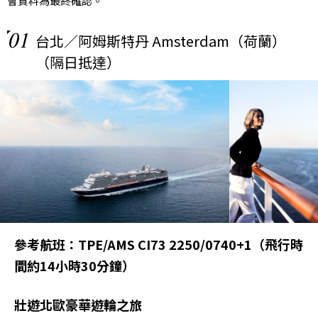
會資料為最終確認。
01
台北／阿姆斯特丹 Amsterdam（荷蘭）
（隔日抵達）
參考航班：TPE/AMS CI73 2250/0740+1（飛行時
間約14小時30分鐘）
壯遊北歐豪華遊輪之旅