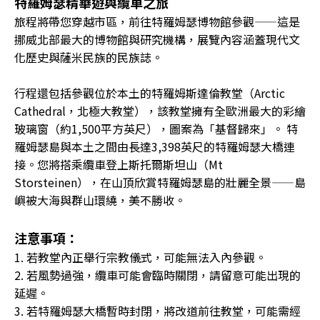
特羅姆瑟精華遊與纜車之旅
旅程將帶您穿越市區，前往特羅姆瑟博物館參觀——這是
挪威北部最大的博物館與研究機構，展覽內容涵蓋現代文
化歷史與薩米民族的民族誌。
行程還包括參觀位於本土的特羅姆斯達倫教堂（Arctic
Cathedral，北極大教堂），該教堂擁有全歐洲最大的彩繪
玻璃窗（約1,500平方英尺），圖案為「基督歸來」。 特
羅姆瑟島與本土之間由長達3,398英尺的特羅姆瑟大橋連
接。您將搭乘纜車登上斯托爾斯坦山（Mt
Storsteinen），在山頂欣賞特羅姆瑟島的壯麗全景——島
嶼被大海與群山環繞，美不勝收。
注意事項：
1. 若教堂內正舉行宗教儀式，可能無法入內參觀。
2. 若風勢過強，纜車可能會臨時關閉，請留意可能出現的
延遲。
3. 若特羅姆瑟大橋暫時封閉，將改道前往教堂，可能需經