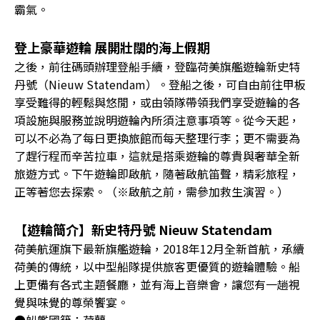
霸氣。
登上豪華遊輪 展開壯闊的海上假期
之後，前往碼頭辦理登船手續，登臨荷美旗艦遊輪新史特
丹號（Nieuw Statendam）。登船之後，可自由前往甲板
享受難得的輕鬆與悠閒，或由領隊帶領我們享受遊輪的各
項設施與服務並說明遊輪內所須注意事項等。從今天起，
可以不必為了每日更換旅館而每天整理行李；更不需要為
了趕行程而辛苦拉車，這就是搭乘遊輪的尊貴與奢華全新
旅遊方式。下午遊輪即啟航，隨著啟航笛聲，精彩旅程，
正等著您去探索。（※啟航之前，需參加救生演習。）
【遊輪簡介】新史特丹號 Nieuw Statendam
荷美航運旗下最新旗艦遊輪，2018年12月全新首航，承續
荷美的傳統，以中型船隊提供旅客更優質的遊輪體驗。船
上更備有各式主題餐廳，並有海上音樂會，讓您有一趟視
覺與味覺的尊榮饗宴。
●船艦國籍：荷蘭