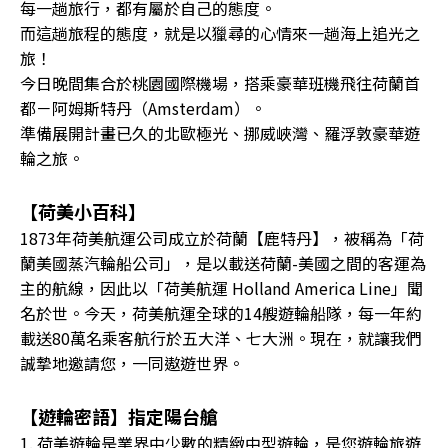
每一趟旅行，都有屬於自己的態度。
而這趟旅程的態度，就是以獵尋的心情來一趟海上追光之
旅！
今日晚間集合於桃園國際機場，搭乘豪華班機飛往荷蘭首
都－阿姆斯特丹（Amsterdam）。
準備展開計畫已久的北歐極光、挪威峽灣、羅浮敦豪華遊
輪之旅。
【荷美小百科】
1873年荷美航運公司成立於荷蘭【鹿特丹】，被稱為「荷
蘭美國蒸汽輪船公司」，是以載送荷蘭-美國之間的客運為
主的航線，因此以「荷美航運 Holland America Line」聞
名於世。今天，荷美航運全球的14艘遊輪船隊，每一年約
載送80萬名乘客航行於五大洋、七大洲。現在，就讓我們
誠摯地邀請您，一同遨遊世界。
【遊輪密語】指定陽台艙
1. 荷美遊輪是業界中少數的精緻中型遊輪，是您遊輪旅遊