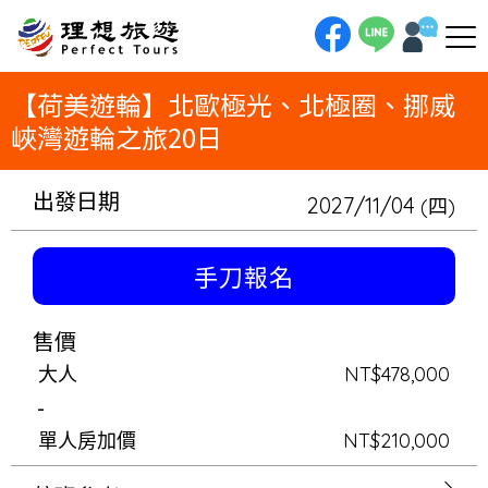
理想旅遊-【荷美遊輪】北歐極光、北極圈、挪威峽灣遊輪之旅20日一趟深入北極圈的海上追光之旅！搭乘荷美豪華遊輪，展開
20日北歐壯遊。我們將帶您航入挪威峽灣，探訪傳說中的羅浮敦群島，並在「極光之城」阿爾塔停泊過夜，專屬安排極光獵尋
之旅。在全陽台艙的舒適中，等待歐若拉女神的降臨，實現一生一次的極光夢想。
【荷美遊輪】北歐極光、北極圈、挪威
峽灣遊輪之旅20日
出發日期
2027/11/04
(四)
手刀報名
售價
大人
NT$478,000
-
單人房加價
NT$210,000