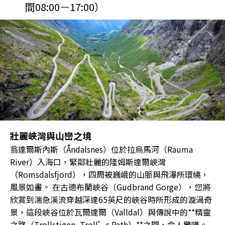
間08:00－17:00）
壯麗峽灣與山巒之境
翁達爾斯內斯（Åndalsnes）位於拉烏馬河（Rauma
River）入海口，緊鄰壯麗的隆姆斯達爾峽灣
（Romsdalsfjord），四周被巍峨的山脈與飛瀑所環繞，
風景如畫。 在古德布蘭峽谷（Gudbrand Gorge），您將
欣賞到湍急溪流穿越深達65英尺的峽谷時所形成的漩渦奇
景，這段峽谷位於瓦爾達爾（Valldal）與傳說中的**精靈
之路（Trollstigen, Troll’s Path）**之間，令人驚嘆。