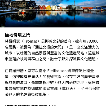
極地奇境之門
特羅姆瑟（Tromsø）是挪威北部的首府，擁有約78,000
名居民，被譽為「通往北極的大門」。是一座充滿活力的
城市，以壯麗的自然景觀與豐富的文化遺產聞名。這座城
市坐落於峽灣與群山之間，融合了野外探險與文化體驗。
在特羅姆瑟，您可以搭乘 Fjellheisen 纜車俯瞰壯闊全
景。這裡擁有充滿活力的藝術氛圍、保存完好的歷史建築
與熱鬧的港口，是尋求極地魅力旅人的必訪之地。這座城
市曾短暫地作為挪威的國家首都（僅38天），至今仍保留
著迷人的老建築街道風貌。