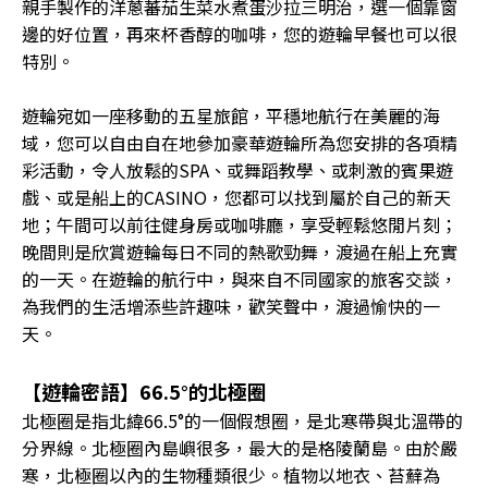
親手製作的洋蔥蕃茄生菜水煮蛋沙拉三明治，選一個靠窗
邊的好位置，再來杯香醇的咖啡，您的遊輪早餐也可以很
特別。
遊輪宛如一座移動的五星旅館，平穩地航行在美麗的海
域，您可以自由自在地參加豪華遊輪所為您安排的各項精
彩活動，令人放鬆的SPA、或舞蹈教學、或刺激的賓果遊
戲、或是船上的CASINO，您都可以找到屬於自己的新天
地；午間可以前往健身房或咖啡廳，享受輕鬆悠閒片刻；
晚間則是欣賞遊輪每日不同的熱歌勁舞，渡過在船上充實
的一天。在遊輪的航行中，與來自不同國家的旅客交談，
為我們的生活增添些許趣味，歡笑聲中，渡過愉快的一
天。
【遊輪密語】66.5°的北極圈
北極圈是指北緯66.5°的一個假想圈，是北寒帶與北溫帶的
分界線。北極圈內島嶼很多，最大的是格陵蘭島。由於嚴
寒，北極圈以內的生物種類很少。植物以地衣、苔蘚為