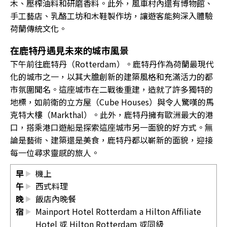
木、壓榨油料和研磨香料。此外，風車村內還有博物館、
手工藝店、乳酪工坊和木鞋製作坊，讓遊客能夠深入體驗
荷蘭傳統文化。
在鹿特丹遇見未來的城市風景
下午前往鹿特丹（Rotterdam）。鹿特丹作為荷蘭最現代
化的城市之一，以其大膽創新的建築風格和充滿活力的都
市氛圍聞名。這座城市在二戰後重建，造就了許多獨特的
地標，如前衛的立方屋（Cube Houses）與令人驚嘆的馬
克特大樓（Markthal）。此外，鹿特丹擁有歐洲最大的港
口，搭乘港口遊船是探索這座城市另一面貌的好方式。無
論是藝術、建築還是美食，鹿特丹都以嶄新的面貌，迎接
每一位尋求靈感的旅人。
早
機上
午
西式料理
晚
飯店內晚餐
宿
Mainport Hotel Rotterdam a Hilton Affiliate
Hotel 或 Hilton Rotterdam 或同級