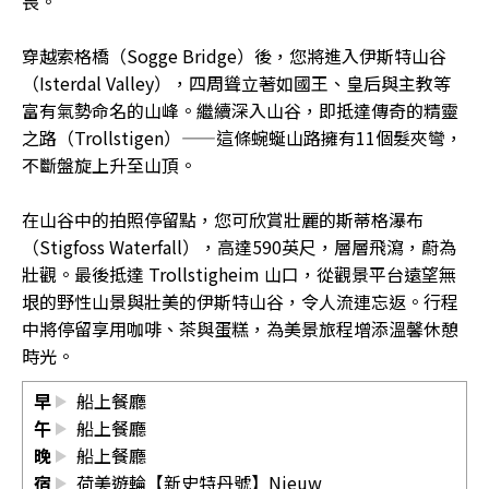
畏。
穿越索格橋（Sogge Bridge）後，您將進入伊斯特山谷
（Isterdal Valley），四周聳立著如國王、皇后與主教等
富有氣勢命名的山峰。繼續深入山谷，即抵達傳奇的精靈
之路（Trollstigen）——這條蜿蜒山路擁有11個髮夾彎，
不斷盤旋上升至山頂。
在山谷中的拍照停留點，您可欣賞壯麗的斯蒂格瀑布
（Stigfoss Waterfall），高達590英尺，層層飛瀉，蔚為
壯觀。最後抵達 Trollstigheim 山口，從觀景平台遠望無
垠的野性山景與壯美的伊斯特山谷，令人流連忘返。行程
中將停留享用咖啡、茶與蛋糕，為美景旅程增添溫馨休憩
時光。
早
船上餐廳
午
船上餐廳
晚
船上餐廳
宿
荷美遊輪【新史特丹號】Nieuw