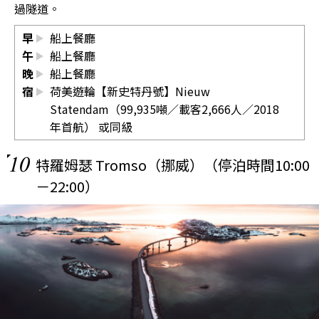
過隧道。
早
船上餐廳
午
船上餐廳
晚
船上餐廳
宿
荷美遊輪【新史特丹號】Nieuw
Statendam（99,935噸／載客2,666人／2018
年首航） 或同級
10
特羅姆瑟 Tromso（挪威）（停泊時間10:00
－22:00）