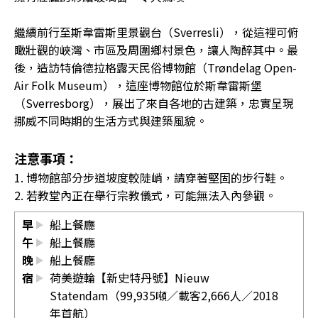
繼續前行至斯韋雷斯里景觀台（Sverresli），從這裡可俯
瞰壯觀的峽灣、市區及周圍鄉村景色，讓人陶醉其中。最
後，造訪特倫德拉格露天民俗博物館（Trøndelag Open-
Air Folk Museum），這座博物館位於斯韋雷斯堡
（Sverresborg），展出了來自各地的古建築，忠實呈現
挪威不同時期的生活方式與建築風貌。
注意事項：
1. 博物館部分步道坡度較陡峭，請穿著堅固的步行鞋。
2. 若教堂內正在舉行宗教儀式，可能無法入內參觀。
早
船上餐廳
午
船上餐廳
晚
船上餐廳
宿
荷美遊輪【新史特丹號】Nieuw
Statendam（99,935噸／載客2,666人／2018
年首航）