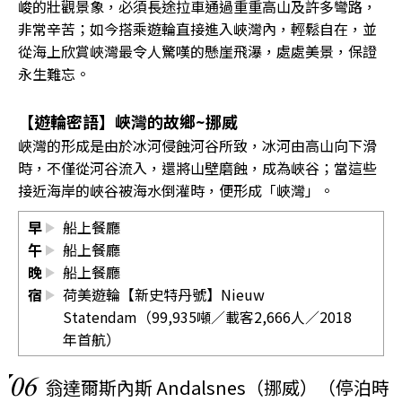
峻的壯觀景象，必須長途拉車通過重重高山及許多彎路，
非常辛苦；如今搭乘遊輪直接進入峽灣內，輕鬆自在，並
從海上欣賞峽灣最令人驚嘆的懸崖飛瀑，處處美景，保證
永生難忘。
【遊輪密語】峽灣的故鄉~挪威
峽灣的形成是由於冰河侵蝕河谷所致，冰河由高山向下滑
時，不僅從河谷流入，還將山壁磨蝕，成為峽谷；當這些
接近海岸的峽谷被海水倒灌時，便形成「峽灣」。
早
船上餐廳
午
船上餐廳
晚
船上餐廳
宿
荷美遊輪【新史特丹號】Nieuw
Statendam（99,935噸／載客2,666人／2018
年首航）
06
翁達爾斯內斯 Andalsnes（挪威）（停泊時