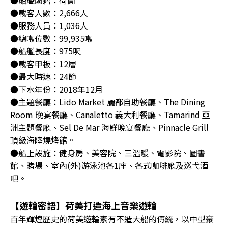
●載客人數：2,666人
●服務人員：1,036人
●總噸位數：99,935噸
●船艦長度：975呎
●載客甲板：12層
●最大時速：24節
●下水年份：2018年12月
●主題餐廳：Lido Market 麗都自助餐廳、The Dining
Room 晚宴餐廳、Canaletto 義大利餐廳、Tamarind 亞
洲主題餐廳、Sel De Mar 海鮮晚宴餐廳、Pinnacle Grill
頂級海陸燒烤館。
●船上設施：健身房、美容院、三溫暖、電影院、圖書
館、賭場、室內(外)游泳池各1座、各式咖啡廳及巡弋酒
吧。
【遊輪密語】荷美打造海上音樂遊輪
百年輝煌歷史的荷美遊輪素有不造大船的傳統，以中型豪