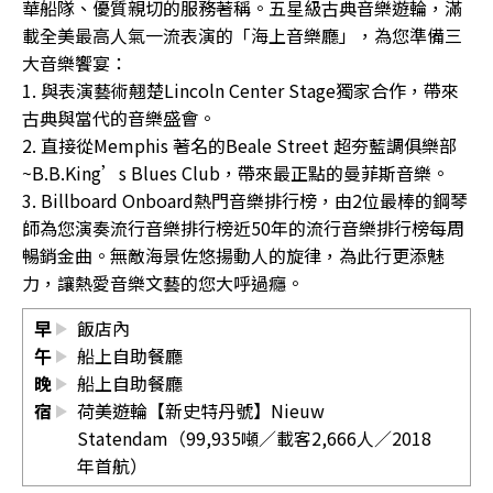
華船隊、優質親切的服務著稱。五星級古典音樂遊輪，滿
載全美最高人氣一流表演的「海上音樂廳」，為您準備三
大音樂饗宴：
1. 與表演藝術翹楚Lincoln Center Stage獨家合作，帶來
古典與當代的音樂盛會。
2. 直接從Memphis 著名的Beale Street 超夯藍調俱樂部
~B.B.King’s Blues Club，帶來最正點的曼菲斯音樂。
3. Billboard Onboard熱門音樂排行榜，由2位最棒的鋼琴
師為您演奏流行音樂排行榜近50年的流行音樂排行榜每周
暢銷金曲。無敵海景佐悠揚動人的旋律，為此行更添魅
力，讓熱愛音樂文藝的您大呼過癮。
早
飯店內
午
船上自助餐廳
晚
船上自助餐廳
宿
荷美遊輪【新史特丹號】Nieuw
Statendam（99,935噸／載客2,666人／2018
年首航）