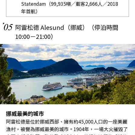
Statendam（99,935噸／載客2,666人／2018
年首航）
05
阿雷松德 Alesund（挪威）（停泊時間
10:00－21:00）
挪威最美的城市
阿雷松德是位於挪威西部、擁有約45,000人口的一座美麗
漁村，被譽為挪威最美的城市。1904年，一場大火摧毀了