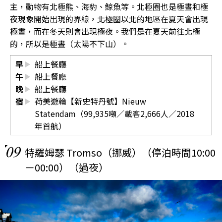
主，動物有北極熊、海豹、鯨魚等。北極圈也是極晝和極
夜現象開始出現的界線，北極圈以北的地區在夏天會出現
極晝，而在冬天則會出現極夜。我們是在夏天前往北極
的，所以是極晝（太陽不下山）。
早
船上餐廳
午
船上餐廳
晚
船上餐廳
宿
荷美遊輪【新史特丹號】Nieuw
Statendam（99,935噸／載客2,666人／2018
年首航）
09
特羅姆瑟 Tromso（挪威）（停泊時間10:00
－00:00）（過夜）