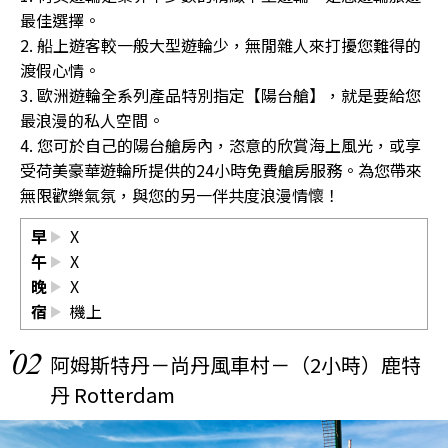
最佳選擇。
2. 船上遊客較一般大型遊輪少，無閒雜人來打擾您難得的
渡假心情。
3. 歐洲遊輪全系列產品特別指定【陽台艙】，就是要給您
最浪漫的私人空間。
4. 您可於自己的陽台艙房內，恣意的欣賞海上風光，或享
受荷美豪華遊輪所提供的24小時免費艙房服務。為您帶來
無限歡樂氣氛，與您的另一伴共度浪漫情懷！
早
X
午
X
晚
X
宿
機上
02
阿姆斯特丹－尚丹風車村－（2小時）鹿特
丹 Rotterdam