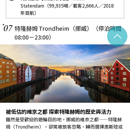
Statendam（99,935噸／載客2,666人／2018
年首航）
07
特隆赫姆 Trondheim（挪威）（停泊時間
^
08:00－23:00）
被低估的維京之都 探索特隆赫姆的歷史與活力
雖然是受歡迎的遊輪目的地，挪威的維京之都——特隆赫
姆（Trondheim），卻常被旅客忽略，轉而選擇奧斯陸或