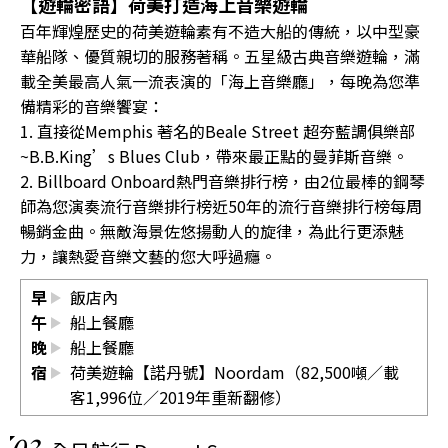
【遊輪密語】荷美打造海上音樂遊輪
百年輝煌歷史的荷美遊輪素有不造大船的傳統，以中型豪
華船隊、優質親切的服務著稱。五星級古典音樂遊輪，滿
載全美最高人氣一流表演的「海上音樂廳」，每晚為您準
備精彩的音樂饗宴：
1. 直接從Memphis 著名的Beale Street 超夯藍調俱樂部
~B.B.King’s Blues Club，帶來最正點的曼菲斯音樂。
2. Billboard Onboard熱門音樂排行榜，由2位最棒的鋼琴
師為您演奏流行音樂排行榜近50年的流行音樂排行榜每周
暢銷金曲。無敵海景佐悠揚動人的旋律，為此行更添魅
力，讓熱愛音樂文藝的您大呼過癮。
早
飯店內
午
船上餐廳
晚
船上餐廳
宿
荷美遊輪【諾丹號】Noordam（82,500噸／載
客1,996位／2019年重新翻修）