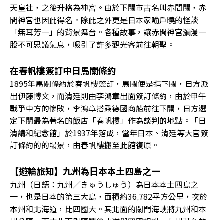
天皇社，之後升格為神宮。由於下關市古名叫赤間關，赤
間神宮也因此得名。除此之外更是日本家喻戶曉的怪談
「無耳芳一」的背景舞台。各種故事，讓赤間神宮瀰漫一
股不可思議氣息，吸引了許多觀光客前往朝聖。
在春帆樓簽訂中日馬關條約
1895年馬關條約於春帆樓簽訂，馬關便是指下關，日方派
出伊藤博文，而清廷則由李鴻章出面簽訂條約，由於甲午
戰爭中方的慘敗，李鴻章搭乘德國商船前往下關，日方選
定下關最為著名的飯店「春帆樓」作為談判的地點。「日
清講和紀念館」於1937年落成，當年日本、清廷等大官簽
訂條約的的場景，由春帆樓搬至此館復原。
【遊輪旅知】九州為日本本土四島之一
九州（日語：九州／きゅうしゅう）為日本本土四島之
一，也是日本的第三大島，面積約36,782平方公里，次於
本州和北海道，比四國大。其北面的關門海峽將九州和本