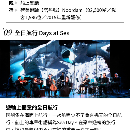
晚
船上餐廳
宿
荷美遊輪【諾丹號】Noordam（82,500噸／載
客1,996位／2019年重新翻修）
09
全日航行 Days at Sea
遊輪上愜意的全日航行
因船隻在海面上航行，一趟航程少不了會有幾天的全日航
行，船上的專業術語稱為Sea Day。在豪華遊輪的旅行
中，這也是航程中不可或缺的重要元素之一喔！