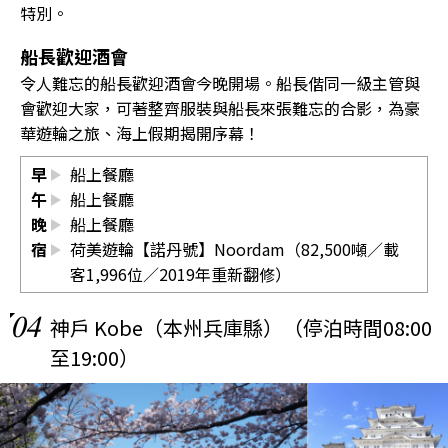
特別。
船長歡迎酒會
令人難忘的船長歡迎酒會今晚開場。船長偕同一級主管與
會歡迎大家，可著整齊服裝與船長來張難忘的合影，為豪
華遊輪之旅、海上假期揭開序幕！
早
船上餐廳
午
船上餐廳
晚
船上餐廳
宿
荷美遊輪【諾丹號】Noordam（82,500噸／載
客1,996位／2019年重新翻修）
04
神戶 Kobe（本州兵庫縣）（停泊時間08:00
至19:00）