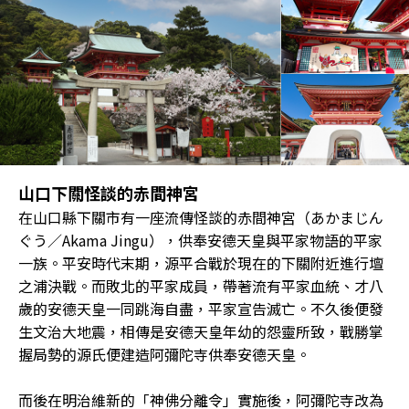
山口下關怪談的赤間神宮
在山口縣下關市有一座流傳怪談的赤間神宮（あかまじん
ぐう／Akama Jingu），供奉安德天皇與平家物語的平家
一族。平安時代末期，源平合戰於現在的下關附近進行壇
之浦決戰。而敗北的平家成員，帶著流有平家血統、才八
歲的安德天皇一同跳海自盡，平家宣告滅亡。不久後便發
生文治大地震，相傳是安德天皇年幼的怨靈所致，戰勝掌
握局勢的源氏便建造阿彌陀寺供奉安德天皇。
而後在明治維新的「神佛分離令」實施後，阿彌陀寺改為