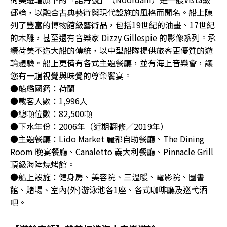
郵輪，以融合古典藝術與現代設施的風格而聞名。船上陳
列了豐富的博物館級藝術品，包括19世紀的油畫、17世紀
的木雕，甚至還有音樂家 Dizzy Gillespie 的影像系列。承
續荷美不造大船的傳統，以中型船隊提供旅客更優質的遊
輪體驗。船上更備有各式主題餐廳，並有海上音樂會，讓
您有一趟視覺與味覺的尊榮饗宴。
●船艦國籍：荷蘭
●載客人數：1,996人
●總噸位數：82,500噸
●下水年份：2006年（近期翻修／2019年）
●主題餐廳：Lido Market 麗都自助餐廳、The Dining
Room 晚宴餐廳、Canaletto 義大利餐廳、Pinnacle Grill
頂級海陸燒烤館。
●船上設施：健身房、美容院、三溫暖、電影院、圖書
館、賭場、室內(外)游泳池各1座、各式咖啡廳及巡弋酒
吧。