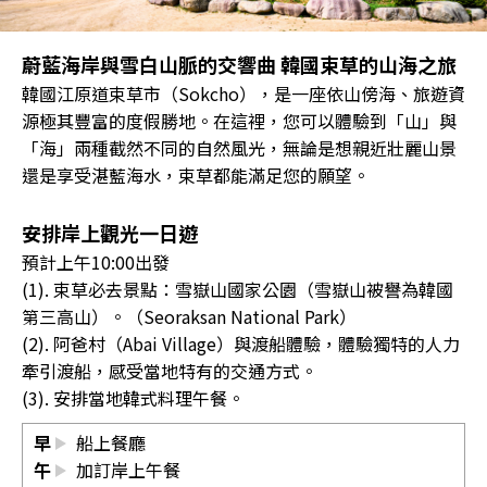
蔚藍海岸與雪白山脈的交響曲 韓國束草的山海之旅
韓國江原道束草市（Sokcho），是一座依山傍海、旅遊資
源極其豐富的度假勝地。在這裡，您可以體驗到「山」與
「海」兩種截然不同的自然風光，無論是想親近壯麗山景
還是享受湛藍海水，束草都能滿足您的願望。
安排岸上觀光一日遊
預計上午10:00出發
(1). 束草必去景點：雪嶽山國家公園（雪嶽山被譽為韓國
第三高山）。（Seoraksan National Park）
(2). 阿爸村（Abai Village）與渡船體驗，體驗獨特的人力
牽引渡船，感受當地特有的交通方式。
(3). 安排當地韓式料理午餐。
早
船上餐廳
午
加訂岸上午餐