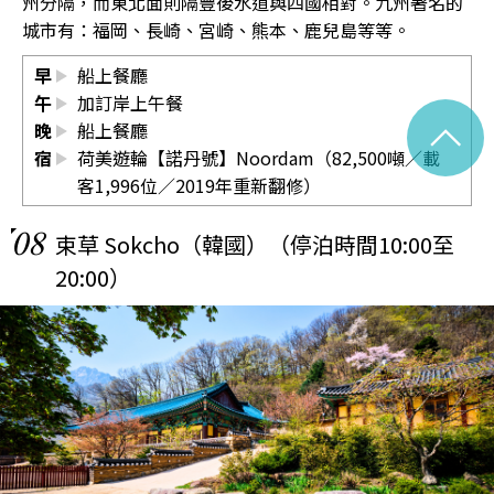
州分隔，而東北面則隔豐後水道與四國相對。九州著名的
城市有：福岡、長崎、宮崎、熊本、鹿兒島等等。
早
船上餐廳
午
加訂岸上午餐
^
晚
船上餐廳
宿
荷美遊輪【諾丹號】Noordam（82,500噸／載
客1,996位／2019年重新翻修）
08
束草 Sokcho（韓國）（停泊時間10:00至
20:00）