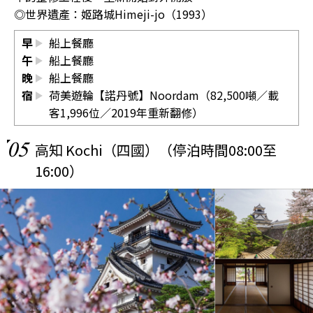
◎世界遺產：姬路城Himeji-jo（1993）
早
船上餐廳
午
船上餐廳
晚
船上餐廳
宿
荷美遊輪【諾丹號】Noordam（82,500噸／載
客1,996位／2019年重新翻修）
05
高知 Kochi（四國）（停泊時間08:00至
16:00）