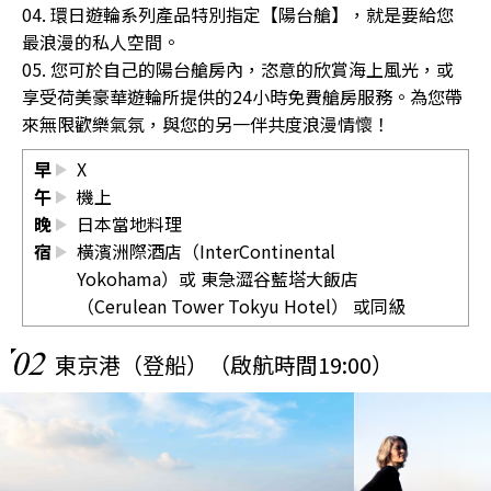
04. 環日遊輪系列產品特別指定【陽台艙】，就是要給您
最浪漫的私人空間。
05. 您可於自己的陽台艙房內，恣意的欣賞海上風光，或
享受荷美豪華遊輪所提供的24小時免費艙房服務。為您帶
來無限歡樂氣氛，與您的另一伴共度浪漫情懷！
早
X
午
機上
晚
日本當地料理
宿
橫濱洲際酒店（InterContinental
Yokohama）或 東急澀谷藍塔大飯店
（Cerulean Tower Tokyu Hotel） 或同級
02
東京港（登船）（啟航時間19:00）