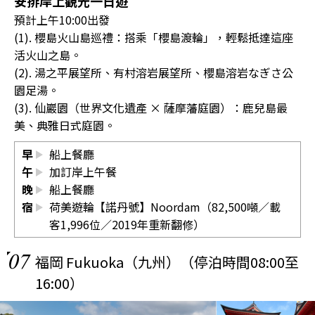
安排岸上觀光一日遊
預計上午10:00出發
(1). 櫻島火山島巡禮：搭乘「櫻島渡輪」，輕鬆抵達這座
活火山之島。
(2). 湯之平展望所、有村溶岩展望所、櫻島溶岩なぎさ公
園足湯。
(3). 仙巖園（世界文化遺產 × 薩摩藩庭園）：鹿兒島最
美、典雅日式庭園。
早
船上餐廳
午
加訂岸上午餐
晚
船上餐廳
宿
荷美遊輪【諾丹號】Noordam（82,500噸／載
客1,996位／2019年重新翻修）
07
福岡 Fukuoka（九州）（停泊時間08:00至
16:00）