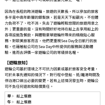
因為在長程的跨洲遊輪，旅遊的天數長，所以參加的旅客
多半是中高年齡層的銀髮族，若是天天下船觀光，不但體
力負荷不了、吃不消，失去了遊輪輕鬆悠閒的旅遊用意之
外；更重要的是，沒有時間好好地待在船上去享用船上的
各項設施及餐飲，與體驗豪華遊輪所帶來的精緻貼心服
務。對歐美旅客而言，他們更重視Sea Day全日航行的放
鬆，也藉著船公司在Sea Day中所提供的服務與活動體
驗，進而去評價一家遊輪公司的等級排名喔。
【遊輪旅知】
遊輪公司基於環境之不可抗力因素或基於旅客安全考量，
可於未事先通知的情況下，對行程中登船、抵/離港時間及
停泊港口做出必要的變更。若有上述情況發生時，遊輪公
司不負任何退款和賠償責任。
早
船上餐廳
午
船上餐廳