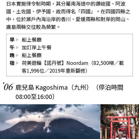
日本實施律令制時期，其分屬南海道中的讚岐國、阿波
國、土佐國、伊予國，故而得名「四國」。在四國四縣之
中，位於瀨戶內海沿岸的香川、愛媛兩縣和對岸的岡山、
廣島兩縣交往較為頻繁。
早
船上餐廳
午
加訂岸上午餐
晚
船上餐廳
宿
荷美遊輪【諾丹號】Noordam（82,500噸／載
客1,996位／2019年重新翻修）
06
鹿兒島 Kagoshima（九州）（停泊時間
08:00至16:00）