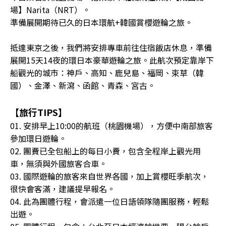
場】Narita（NRT）。
準備展開期待已久的日本環航+韓國賞櫻遊輪之旅。
抵達東京之後，我們將安排專車前往住宿飯店休息，準備
展開15天14夜的環日本豪華遊輪之旅。此航次預定靠岸下
船觀光的城市：神戶、高知、鹿兒島、福岡、束草（韓
國）、金澤、新瀉、函館、青森、宮古。
【旅行TIPS】
01. 安排早上10:00的航班（桃園機場），方便中南部旅客
參加環日遊輪。
02. 團費已全包船上的每日小費，包含全程岸上觀光用
車，無須與外國旅客合車。
03. 國際遊輪的旅客來自世界各國，加上賞櫻旺季航次，
很快會客滿，建議提早報名。
04. 此為團體行程，會派遣一位日語領隊隨團服務，輕鬆
出遊。