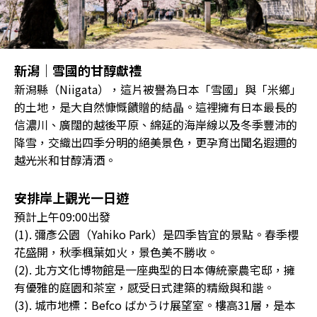
新潟｜雪國的甘醇獻禮
新潟縣（Niigata），這片被譽為日本「雪國」與「米鄉」
的土地，是大自然慷慨饋贈的結晶。這裡擁有日本最長的
信濃川、廣闊的越後平原、綿延的海岸線以及冬季豐沛的
降雪，交織出四季分明的絕美景色，更孕育出聞名遐邇的
越光米和甘醇清酒。
安排岸上觀光一日遊
預計上午09:00出發
(1). 彌彥公園（Yahiko Park）是四季皆宜的景點。春季櫻
花盛開，秋季楓葉如火，景色美不勝收。
(2). 北方文化博物館是一座典型的日本傳統豪農宅邸，擁
有優雅的庭園和茶室，感受日式建築的精緻與和諧。
(3). 城市地標：Befco ばかうけ展望室。樓高31層，是本