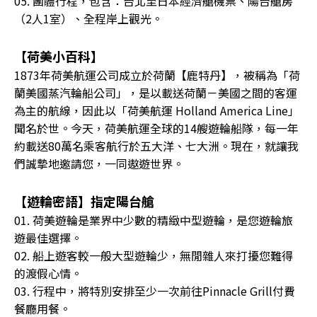
05. 團體行程，包含：台北至日本經濟艙機票、陽台艙房
（2人1室）、全程岸上觀光。
【荷美小百科】
1873年荷美航運公司成立於荷蘭【鹿特丹】，被稱為「荷
蘭美國蒸汽輪船公司」，是以載送荷蘭－美國之間的客運
為主的航線，因此以「荷美航運 Holland America Line」
聞名於世。今天，荷美航運全球的14艘遊輪船隊，每一年
約載送80萬名乘客航行於五大洋、七大洲。現在，就讓我
們誠摯地邀請您，一同遨遊世界。
【遊輪密語】指定陽台艙
01. 荷美遊輪是業界中少數的精緻中型遊輪，是您遊輪旅
遊最佳選擇。
02. 船上遊客較一般大型遊輪少，無閒雜人來打擾您難得
的渡假心情。
03. 行程中，將特別安排至少一次前往Pinnacle Grill付費
餐廳用餐。