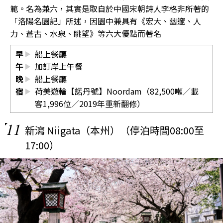
範。名為兼六，其實是取自於中國宋朝詩人李格非所著的
「洛陽名園記」所述，因園中兼具有《宏大、幽邃、人
力、蒼古、水泉、眺望》等六大優點而著名
早
船上餐廳
午
加訂岸上午餐
晚
船上餐廳
宿
荷美遊輪【諾丹號】Noordam（82,500噸／載
客1,996位／2019年重新翻修）
11
新瀉 Niigata（本州）（停泊時間08:00至
17:00）