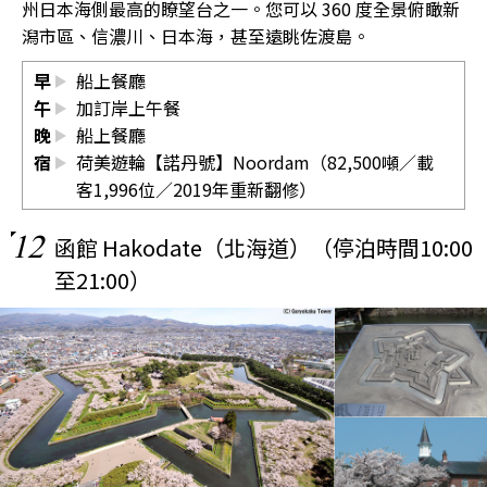
州日本海側最高的瞭望台之一。您可以 360 度全景俯瞰新
潟市區、信濃川、日本海，甚至遠眺佐渡島。
早
船上餐廳
午
加訂岸上午餐
晚
船上餐廳
宿
荷美遊輪【諾丹號】Noordam（82,500噸／載
客1,996位／2019年重新翻修）
12
函館 Hakodate（北海道）（停泊時間10:00
至21:00）