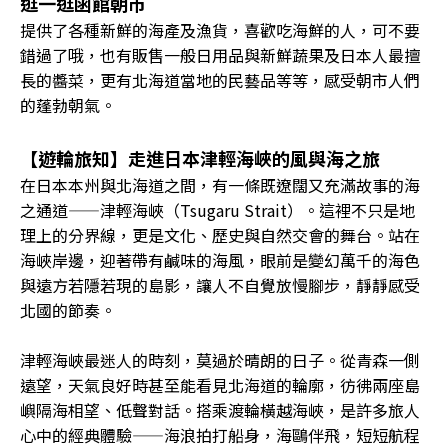
逛一逛函館朝市
提供了各種新鮮的海產及漁貨，喜歡吃海鮮的人，可不要
錯過了哦，也有販售一般日用品與新鮮蔬果及日本人最擅
長的醬菜，更有北海道當地的民藝品等等，感受朝市人們
的蓬勃朝氣。
【遊輪旅知】走進日本津輕海峽的風與海之旅
在日本本州與北海道之間，有一條既遼闊又充滿故事的海
之通道——津輕海峽（Tsugaru Strait）。這裡不只是地
理上的分界線，更是文化、歷史與自然交會的舞台。站在
海峽岸邊，迎著帶有鹹味的海風，眼前是變幻萬千的海色
與遠方若隱若現的島影，讓人不自覺放慢腳步，靜靜感受
北國的節奏。
津輕海峽最迷人的時刻，莫過於晴朗的日子。從青森一側
遠望，天氣良好時甚至能看見北海道的輪廓，彷彿兩座島
嶼隔海相望、低聲對話。搭乘渡輪橫越海峽，是許多旅人
心中的經典體驗——海浪拍打船身，海鷗伴飛，短短航程