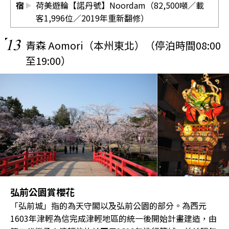
宿
荷美遊輪【諾丹號】Noordam（82,500噸／載
客1,996位／2019年重新翻修）
13
青森 Aomori（本州東北）（停泊時間08:00
至19:00）
弘前公園賞櫻花
「弘前城」指的為天守閣以及弘前公園的部分。為西元
1603年津輕為信完成津輕地區的統一後開始計畫建造，由