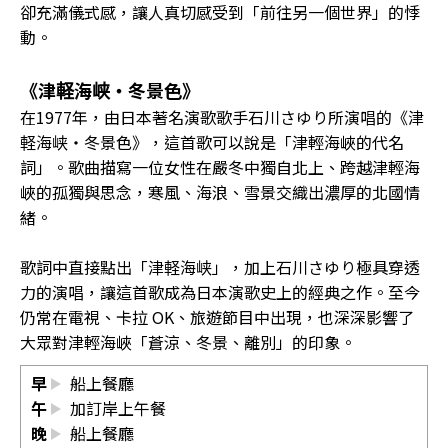
卻充滿儀式感，讓人真切感受到「前往另一個世界」的悸
動。
《津軽海峡・冬景色》
在1977年，由日本著名演歌歌手石川さゆり所演唱的《津
軽海峡・冬景色》，這首歌可以說是「津輕海峽的代名
詞」。歌曲描寫一位女性在嚴冬中獨自北上、跨越津輕海
峽的孤獨與思念，寒風、海浪、雪景交織出濃厚的北國情
緒。
歌詞中直接點出「津軽海峡」，加上石川さゆり極具穿透
力的演唱，讓這首歌成為日本演歌史上的經典之作。至今
仍常在電視、卡拉 OK、旅遊節目中出現，也深深影響了
大眾對津輕海峽「蒼涼、冬景、離別」的印象。
早
船上餐廳
午
加訂岸上午餐
晚
船上餐廳