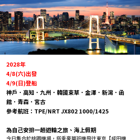
2028年
4/8(六)出發
4/9(日)登船
神戶．高知．九州．韓國束草．金澤．新瀉．函
館．青森．宮古
參考航班：TPE/NRT JX802 1000/1425
為自己安排一趟遊輪之旅、海上假期
今日集合於桃園機場，搭乘豪華班機飛往東京【成田機