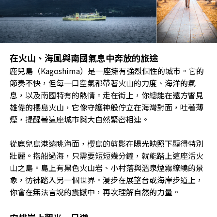
在火山、海風與南國氣息中奔放的旅途
鹿兒島（Kagoshima）是一座擁有強烈個性的城市。它的
節奏不快，但每一口空氣都帶著火山的力度、海洋的氣
息，以及南國特有的熱情。走在街上，你總能在遠方瞥見
雄偉的櫻島火山，它像守護神般佇立在海灣對面，吐著薄
煙，提醒著這座城市與大自然緊密相連。
從鹿兒島港遠眺海面，櫻島的剪影在陽光映照下顯得特別
壯麗。搭船過海，只需要短短幾分鐘，就能踏上這座活火
山之島。島上有黑色火山岩、小村落與溫泉煙霧繚繞的景
象，彷彿踏入另一個世界。漫步在展望台或海岸步道上，
你會在無法言說的震撼中，再次理解自然的力量。