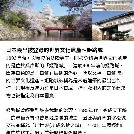
日本最早被登錄的世界文化遺產～姬路城
1993年時，與奈良的法隆寺等一同被登錄為世界文化遺產
的是位於兵庫縣的「姬路城」。建於400年前的姬路城，
因為白色的鳥「白鷺」展翅的外觀，所以又稱「白鷺城」
的世界文化遺產。姬路城被稱為是木造建築的最出色傑
作，其規模及魅力也是日本首屈一指，腹地內的許多建築
物也被指定為日本國寶。
姬路城曾經受到許多武將的治理。1580年代，完成天下統
一的豐臣秀吉也曾是姬路城的城主，因此與靜岡的濱松城
又被並稱為「出世城(功成名就之城)」。2015年歷經約6
年的整修工程後，重新開始對外開放。