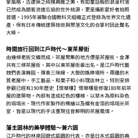
掌風格，古建築之純樸典雅之美，有如童話般的浪漫村落
已然成為遊客流連忘返的世外桃源，更是攝影愛好者拍照
首選。1995年被聯合國教科文組織正式登錄為世界文化遺
產，保有日本傳統建築技術與聚落文化的合掌村因此聲名
大噪。
時間旅行回到江戶時代～東茶屋街
由幾條老街交織而成，茶屋聚集的地方便是茶屋街。金澤
共有三條茶屋街，其中以東茶屋街最出名。是江戶時代藝
妓們表演舞蹈、彈奏三味線、大鼓的娛樂場所。兩邊的木
質老屋中，手工藝品、和菓子和小料理店林立，特別安排
參觀已經有190年歷史【懷華樓】懷華樓是修復180年前茶
屋的建築物。內部有塗成紅色的樓梯、以草木為原料染色
的塌塌米、現代作家製作的襖繪以及織有金箔的塌塌米茶
室，皆是以現代的手法重現往昔鮮明的茶屋風情。
藩主園林的美學體驗～兼六園
江戶時代的林泉回遊式庭園的代表，亦是日本式庭園的典