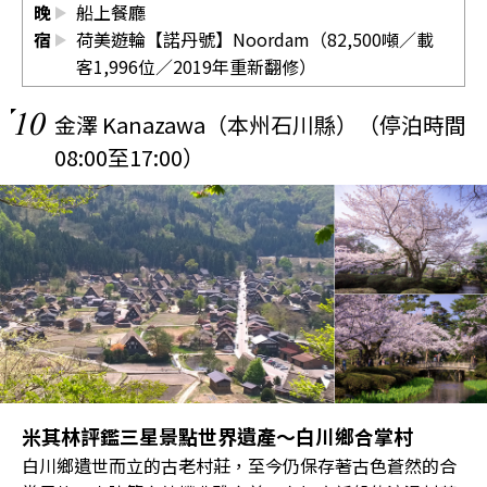
晚
船上餐廳
宿
荷美遊輪【諾丹號】Noordam（82,500噸／載
客1,996位／2019年重新翻修）
10
金澤 Kanazawa（本州石川縣）（停泊時間
08:00至17:00）
米其林評鑑三星景點世界遺產～白川鄉合掌村
白川鄉遺世而立的古老村莊，至今仍保存著古色蒼然的合