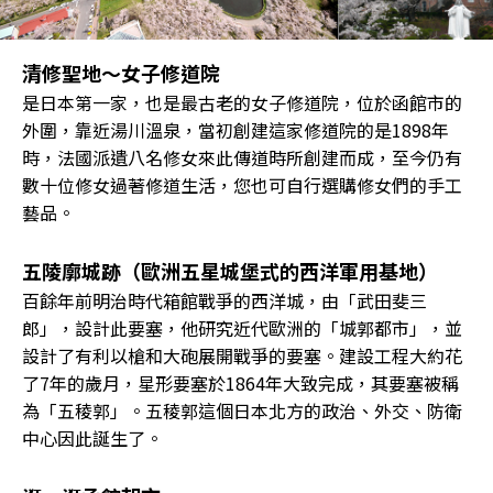
清修聖地～女子修道院
是日本第一家，也是最古老的女子修道院，位於函館市的
外圍，靠近湯川溫泉，當初創建這家修道院的是1898年
時，法國派遺八名修女來此傳道時所創建而成，至今仍有
數十位修女過著修道生活，您也可自行選購修女們的手工
藝品。
五陵廓城跡（歐洲五星城堡式的西洋軍用基地）
百餘年前明治時代箱館戰爭的西洋城，由「武田斐三
郎」，設計此要塞，他研究近代歐洲的「城郭都市」，並
設計了有利以槍和大砲展開戰爭的要塞。建設工程大約花
了7年的歲月，星形要塞於1864年大致完成，其要塞被稱
為「五稜郭」。五稜郭這個日本北方的政治、外交、防衛
中心因此誕生了。