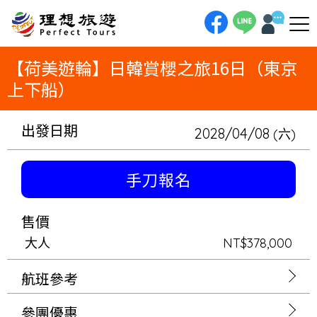
理想旅遊-【荷美遊輪】日韓賞櫻之旅16日（東京上下船）【荷美遊輪】日韓賞櫻之旅16日（東京上下船）搭乘荷美遊輪【諾丹
號】Noordam（82,500噸／載客1,996）年度熱門賞櫻航次：神戶、高知、鹿兒島、福岡、束草、金澤、新瀉、函館、青
森、宮古
【荷美遊輪】日韓賞櫻之旅16日（東京
上下船）
出發日期
2028/04/08
(六)
手刀報名
售價
大人
NT$378,000
航班參考
參團優惠