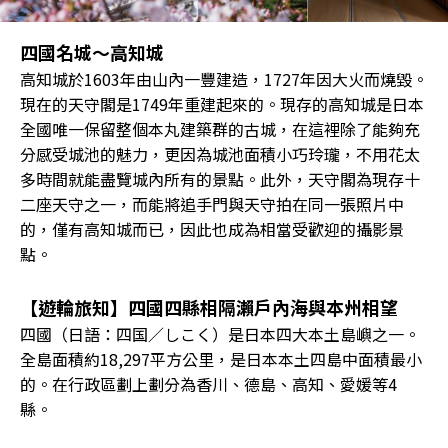
四國名城～高知城
高知城於1603年由山內一豐建造，1727年因大火而燒毀。
現在的天守閣是1749年重建起來的。現存的高知城是日本
全國唯一保留整個本丸建築群的古城，在這裡除了能夠充
分感受城池的魅力，更因為城池面積小巧玲瓏，不用花太
多時間就能盡覽城內所有的景點。此外，天守閣為現存十
二座天守之一，而能將追手門與天守拍在同一張照片中
的，僅有高知城而已，因此也成為相當受歡迎的攝影景
點。
【遊輪旅知】四國四縣相隔瀨戶內海與本州相望
四國（日語：四国／しこく）是日本四大本土島嶼之一。
全島面積約18,297平方公里，是日本本土四島中面積最小
的。在行政區劃上劃分為香川、德島、高知、愛媛等4
縣。