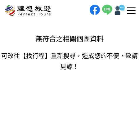
理想旅遊-
手機直撥
聯絡我們
無符合之相關個團資料
可改往【
找行程
】重新搜尋，造成您的不便，敬請
見諒！