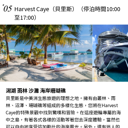
05
Harvest Caye（貝里斯）（停泊時間10:00
至17:00）
潟湖 雨林 沙灘 海岸珊瑚礁
貝里斯是中美洲生態旅遊的理想之地。擁有由叢林、雨
林、沼澤、珊瑚礁等組成的多樣化生態，您將在Harvest
Caye的特殊景觀中找到驚嘆和冒險。在這座遊輪專屬的海
中之島，有著各式各樣的活動等著您去深度體驗，當然也
可以自由地享受這加勒比的海岸風光。另外，還有迷人的