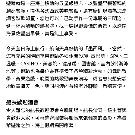
遊輪就是一座海上移動的五星級飯店，以豐盛早餐著稱的
麗都餐廳，提供各式西式美味餐點，還有廚師現場為您烹
調客製歐姆蛋，您也可以自己動手作一份專屬的三明治，
倒一杯香噴噴的熱咖啡，找一處視野最佳的窗景，以遼闊
海景佐豐盛早餐，真是無上享受。
今天全日海上航行，航向天真熱情的「墨西哥」。當然，
您有充裕的時間享用遊輪各種休閒設施~電影院、SPA、三
溫暖、CASINO、美容院、健身房、圖書館、室內(外)游泳
池等；遊輪也為每位乘客準備了各項精彩活動，如舞蹈教
學、賓果遊戲、晚間的熱歌勁舞表演等。或者您只想安靜
地欣賞海天一色，與同船渡的有緣老外聊聊，悉聽尊便。
船長歡迎酒會
令人難忘的船長歡迎酒會今晚開場。船長偕同一級主管與
會歡迎大家，可著整齊服裝與船長來張難忘的合影，為豪
華遊輪之旅、海上假期揭開序幕！