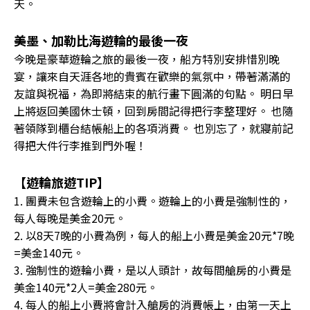
天。
美墨、加勒比海遊輪的最後一夜
今晚是豪華遊輪之旅的最後一夜，船方特別安排惜別晚
宴，讓來自天涯各地的貴賓在歡樂的氣氛中，帶著滿滿的
友誼與祝福，為即將結束的航行畫下圓滿的句點。 明日早
上將返回美國休士頓，回到房間記得把行李整理好。 也隨
著領隊到櫃台結帳船上的各項消費。 也別忘了，就寢前記
得把大件行李推到門外喔！
【遊輪旅遊TIP】
1. 團費未包含遊輪上的小費。遊輪上的小費是強制性的，
每人每晚是美金20元。
2. 以8天7晚的小費為例，每人的船上小費是美金20元*7晚
=美金140元。
3. 強制性的遊輪小費，是以人頭計，故每間艙房的小費是
美金140元*2人=美金280元。
4. 每人的船上小費將會計入艙房的消費帳上，由第一天上