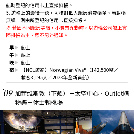
船時登記的信用卡上直接扣帳。
5. 遊輪上的最後一夜，可核對個人艙房消費帳單。若對帳
無誤，則由所登記的信用卡直接扣帳。
※ 若因不同艙房等級，小費有異動時，以遊輪公司船上實
際掛帳為主，恕不另外通知。
早
船上
午
船上
晚
船上
宿
【NCL遊輪】Norwegian Viva®（142,500噸／
載客3,195人／2023年全新首航）
09
加爾維斯敦（下船）－太空中心、Outlet購
物樂－休士頓機場