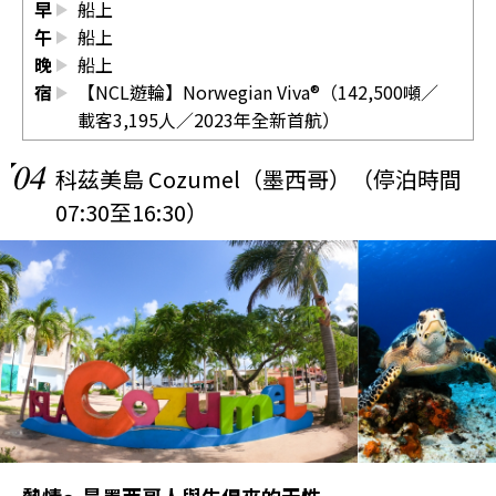
早
船上
午
船上
晚
船上
宿
【NCL遊輪】Norwegian Viva®（142,500噸／
載客3,195人／2023年全新首航）
04
科茲美島 Cozumel（墨西哥）（停泊時間
07:30至16:30）
熱情～是墨西哥人與生俱來的天性