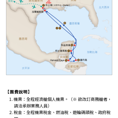
【團費說明】
1. 機票：全程經濟艙個人機票。（※ 欲改訂商務艙者，
請洽承辦業務人員）
2. 稅金：全程機票稅金、燃油稅、遊輪碼頭稅、政府稅