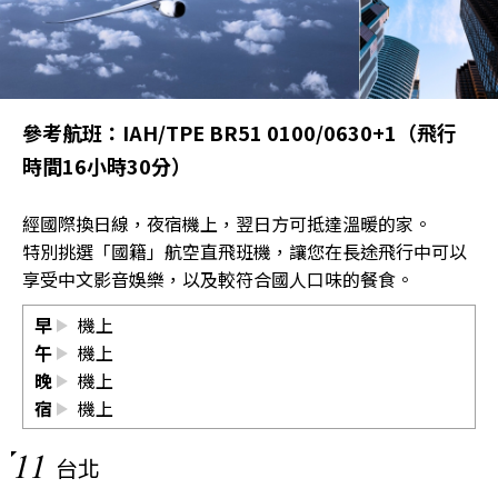
參考航班：IAH/TPE BR51 0100/0630+1（飛行
時間16小時30分）
經國際換日線，夜宿機上，翌日方可抵達溫暖的家。
特別挑選「國籍」航空直飛班機，讓您在長途飛行中可以
享受中文影音娛樂，以及較符合國人口味的餐食。
早
機上
午
機上
晚
機上
宿
機上
11
台北