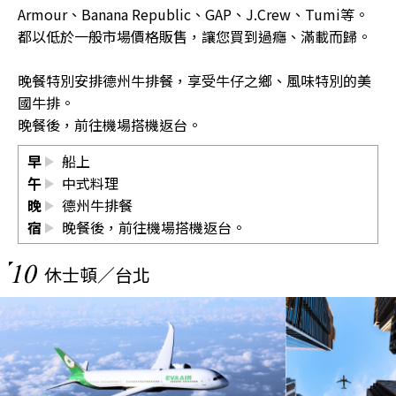
Armour、Banana Republic、GAP、J.Crew、Tumi等。
都以低於一般市場價格販售，讓您買到過癮、滿載而歸。
晚餐特別安排德州牛排餐，享受牛仔之鄉、風味特別的美
國牛排。
晚餐後，前往機場搭機返台。
早
船上
午
中式料理
晚
德州牛排餐
宿
晚餐後，前往機場搭機返台。
10
休士頓／台北