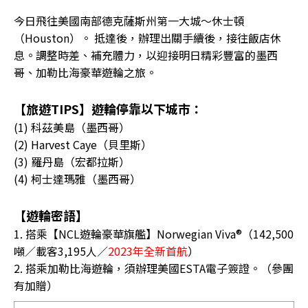
今日飛往美國南部德克薩斯州第一大城～休士頓
（Houston）。 抵達後，辦理出關手續後，接往飯店休
息。調整時差、補充體力，以迎接明日精彩豐富的墨西
哥、加勒比海豪華遊輪之旅。
【旅遊TIPS】遊輪停靠以下城市：
(1) 科茲美島（墨西哥）
(2) Harvest Caye（貝里斯）
(3) 羅丹島（宏都拉斯）
(4) 柯士達瑪雅（墨西哥）
【遊輪密語】
1. 搭乘【NCL遊輪豪華旗艦】Norwegian Viva®（142,500
噸／載客3,195人／
2023年全新首航
）
2. 搭乘加勒比海遊輪，須辦理美國ESTA電子簽證。（參團
有加贈）