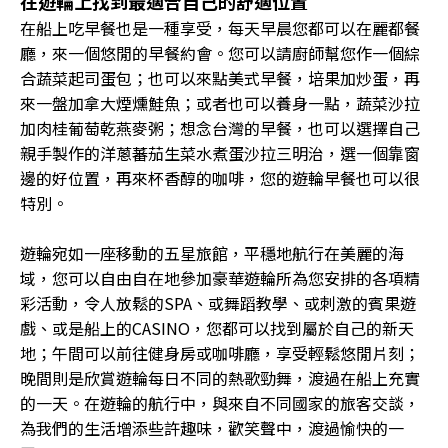
在遊輪上找到最適合自己的舒適位置
在船上吃早餐也是一種享受，每天早晨您都可以在麗都餐
廳，來一個悠閒的早餐約會。您可以請廚師幫您作一個綜
合蔬菜起司蛋包；也可以來點美式早餐，培果加炒蛋，再
來一盤加拿大煙燻鮭魚；或者也可以養身一點，蔬菜沙拉
加肉桂葡萄乾燕麥粥；想念台灣的早餐，也可以選擇自己
親手製作的洋蔥蕃茄生菜水煮蛋沙拉三明治，選一個靠窗
邊的好位置，再來杯香醇的咖啡，您的遊輪早餐也可以很
特別。
遊輪宛如一座移動的五星旅館，平穩地航行在美麗的海
域，您可以自由自在地參加豪華遊輪所為您安排的各項精
彩活動，令人放鬆的SPA、或舞蹈教學、或刺激的賓果遊
戲、或是船上的CASINO，您都可以找到屬於自己的新天
地；午間可以前往健身房或咖啡廳，享受輕鬆悠閒片刻；
晚間則是欣賞遊輪每日不同的熱歌勁舞，渡過在船上充實
的一天。在遊輪的航行中，與來自不同國家的旅客交談，
為我們的生活增添些許趣味，歡笑聲中，渡過愉快的一