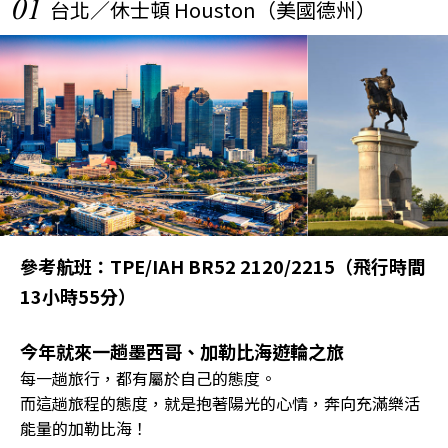
01
台北／休士頓 Houston（美國德州）
參考航班：TPE/IAH BR52 2120/2215（飛行時間
13小時55分）
今年就來一趟墨西哥、加勒比海遊輪之旅
每一趟旅行，都有屬於自己的態度。
而這趟旅程的態度，就是抱著陽光的心情，奔向充滿樂活
能量的加勒比海！