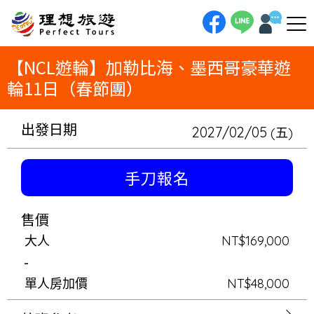
理想旅遊-【NCL遊輪】加勒比海、墨西哥豪華遊輪11日（春節團）今年春節，就到加勒比海的陽光下過新年！搭乘2023年全
新首航的NCL豪華遊輪「NorwegianViva」，展開11日歡樂旅程。在海上挑戰三層卡丁車賽道，並深入墨西哥、貝里斯、宏
都拉斯的蔚藍天堂，最後再到休士頓NASA太空中心探險。這是一趟專為新年假期打造，充滿陽光、冒險與美食的完美假期。
【NCL遊輪】加勒比海、墨西哥豪華遊
輪11日（春節團）
出發日期
2027/02/05
(五)
手刀報名
售價
大人
NT$169,000
-
單人房加價
NT$48,000