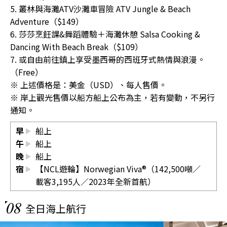
5. 叢林與海灘ATV沙灘車冒險 ATV Jungle & Beach
Adventure（$149）
6. 莎莎烹飪課&舞蹈體驗＋海灘休憩 Salsa Cooking &
Dancing With Beach Break（$109）
7. 或自由前往鎮上享受墨西哥的西班牙式熱情與浪漫。
（Free）
※ 上述價格是：美金（USD）、每人售價。
※ 岸上觀光售價以船方船上公布為主，若有變動，不另行
通知。
早
船上
午
船上
晚
船上
宿
【NCL遊輪】Norwegian Viva®（142,500噸／
載客3,195人／2023年全新首航）
08
全日海上航行