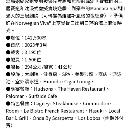
您將始終感到受到被優先考慮和無限的寵愛。從我們的三
層賽道和沈浸式虛擬實境遊戲，到豪華的Mandara Spa®和
迷人的三層劇院（可轉變為維加斯風格的夜總會），準備
好在Norwegian Viva®上享受從日出到日落的海上浪漫時
光。
●噸位：142,500噸
●首航：2023年3月
●載客：3,195位
●船員：1,506位
●船長：294公尺/船寬：41公尺
●設施：大劇院、健身房、SPA、美髮沙龍、商店、游泳
池、室外滑水道、Humidor Cigar Lounge
●晚宴餐廳：Hudsons、The Haven Restaurant、
Palomar、Surfside Cafe
●特色餐廳：Cagneys Steakhouse、Commodore
Room、Le Bistro French Restaurant、Hasuki、Local
Bar & Grill、Onda By Scarpetta、Los Lobos（需額外付
費）