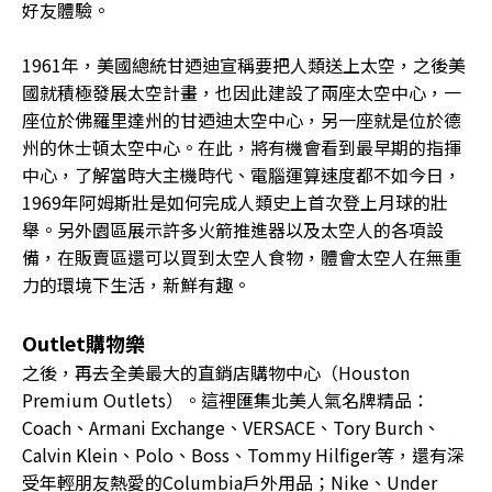
好友體驗。
1961年，美國總統甘迺迪宣稱要把人類送上太空，之後美
國就積極發展太空計畫，也因此建設了兩座太空中心，一
座位於佛羅里達州的甘迺迪太空中心，另一座就是位於德
州的休士頓太空中心。在此，將有機會看到最早期的指揮
中心，了解當時大主機時代、電腦運算速度都不如今日，
1969年阿姆斯壯是如何完成人類史上首次登上月球的壯
舉。另外園區展示許多火箭推進器以及太空人的各項設
備，在販賣區還可以買到太空人食物，體會太空人在無重
力的環境下生活，新鮮有趣。
Outlet購物樂
之後，再去全美最大的直銷店購物中心（Houston
Premium Outlets）。這裡匯集北美人氣名牌精品：
Coach、Armani Exchange、VERSACE、Tory Burch、
Calvin Klein、Polo、Boss、Tommy Hilfiger等，還有深
受年輕朋友熱愛的Columbia戶外用品；Nike、Under