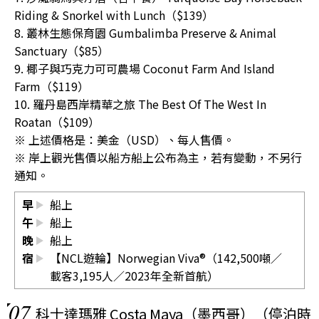
Riding & Snorkel with Lunch（$139）
8. 叢林生態保育園 Gumbalimba Preserve & Animal
Sanctuary（$85）
9. 椰子與巧克力可可農場 Coconut Farm And Island
Farm（$119）
10. 羅丹島西岸精華之旅 The Best Of The West In
Roatan（$109）
※ 上述價格是：美金（USD）、每人售價。
※ 岸上觀光售價以船方船上公布為主，若有變動，不另行
通知。
早
船上
午
船上
晚
船上
宿
【NCL遊輪】Norwegian Viva®（142,500噸／
載客3,195人／2023年全新首航）
07
科士達瑪雅 Costa Maya（墨西哥）（停泊時