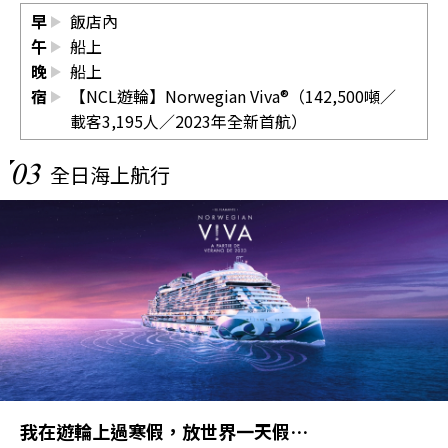
早
飯店內
午
船上
晚
船上
宿
【NCL遊輪】Norwegian Viva®（142,500噸／
載客3,195人／2023年全新首航）
03
全日海上航行
我在遊輪上過寒假，放世界一天假…