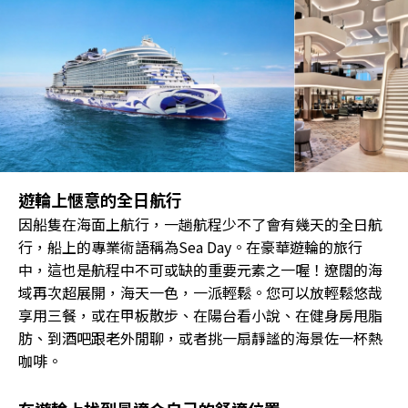
遊輪上愜意的全日航行
因船隻在海面上航行，一趟航程少不了會有幾天的全日航
行，船上的專業術語稱為Sea Day。在豪華遊輪的旅行
中，這也是航程中不可或缺的重要元素之一喔！遼闊的海
域再次超展開，海天一色，一派輕鬆。您可以放輕鬆悠哉
享用三餐，或在甲板散步、在陽台看小說、在健身房甩脂
肪、到酒吧跟老外閒聊，或者挑一扇靜謐的海景佐一杯熱
咖啡。