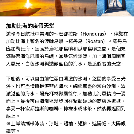
加勒比海的度假天堂
遊輪今日航抵中美洲的～宏都拉斯（Honduras），停靠在
加勒比海上著名的渡輪島嶼～羅丹島（Roatan）。羅丹島
臨加勒比海，坐落於烏地那島嶼和瓜那島嶼之間，是個充
滿熱帶海洋風情的島嶼。當地氣候溫暖，加上海灘周圍宜
人風光、白色沙灘與透徹藍色的海水，是渡假者的天堂。
下船後，可以自由前往潔白清澈的沙灘，悠閒的享受日光
浴、也可盡情擁抱湛藍的海水。綿延無盡的潔白沙灘、清
澈湛藍的海水、陽光椰林微風徐徐，加勒比海風情將一湧
而上。最後可由海灘區漫步回在緊鄰碼頭的商店區逛逛，
享受一杯宏都拉斯的咖啡、檸檬水或冰茶，然後再返回到
船上。
※上岸請攜帶泳裝、涼鞋、短袖、短褲、遮陽帽、太陽眼
鏡等。