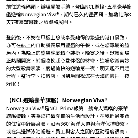
前往遊輪碼頭，辦理登船手續。登臨NCL遊輪~五星豪華旗
艦遊輪Norwegian Viva®，期待已久的墨西哥、加勒比海8
天7夜豪華遊輪之旅即將展開。
登船後，不妨在甲板上悠哉享受難得的繁盛的港口景致，
亦可在船上的自助餐廳享用豐盛的午餐，或在您專屬的艙
房內，為晚上的盛裝晚宴精心裝扮。晚宴之後，歌舞劇場
正熱鬧開演，補個妝挽起心愛伴侶的臂彎，進場欣賞美妙
的大型歌舞表演，度過愉快的遊輪第一夜。明天起不用趕
行程、整行李、換飯店，回到房間祝您在大海的懷裡一夜
好眠！
【NCL遊輪豪華旗艦】Norwegian Viva®
Norwegian Viva®是NCL Prima級第二艘令人驚嘆的豪華
旗艦遊輪，專為您打造充實的生活而設計。在我們最寬敞
的住宿中舒展身體，沿著360°海洋大道與海洋保持聯繫，
或在無邊際泳池暢遊。員工與客人之間的互動程度很高，