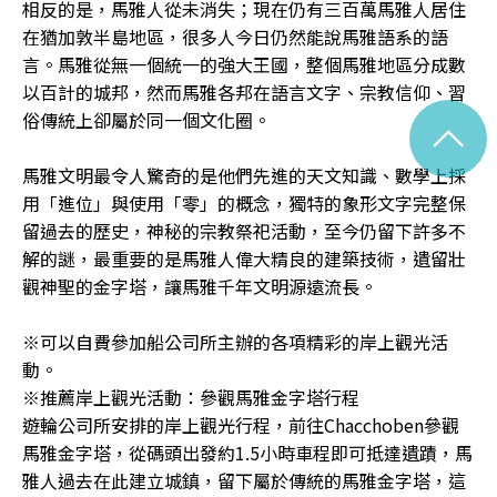
相反的是，馬雅人從未消失；現在仍有三百萬馬雅人居住
在猶加敦半島地區，很多人今日仍然能說馬雅語系的語
言。馬雅從無一個統一的強大王國，整個馬雅地區分成數
以百計的城邦，然而馬雅各邦在語言文字、宗教信仰、習
俗傳統上卻屬於同一個文化圈。
^
馬雅文明最令人驚奇的是他們先進的天文知識、數學上採
用「進位」與使用「零」的概念，獨特的象形文字完整保
留過去的歷史，神秘的宗教祭祀活動，至今仍留下許多不
解的謎，最重要的是馬雅人偉大精良的建築技術，遺留壯
觀神聖的金字塔，讓馬雅千年文明源遠流長。
※可以自費參加船公司所主辦的各項精彩的岸上觀光活
動。
※推薦岸上觀光活動：參觀馬雅金字塔行程
遊輪公司所安排的岸上觀光行程，前往Chacchoben參觀
馬雅金字塔，從碼頭出發約1.5小時車程即可抵達遺蹟，馬
雅人過去在此建立城鎮，留下屬於傳統的馬雅金字塔，這