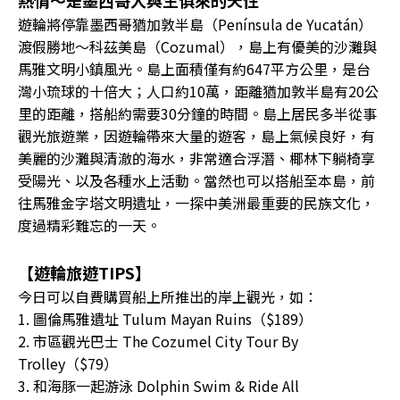
遊輪將停靠墨西哥猶加敦半島（Península de Yucatán）
渡假勝地～科茲美島（Cozumal），島上有優美的沙灘與
馬雅文明小鎮風光。島上面積僅有約647平方公里，是台
灣小琉球的十倍大；人口約10萬，距離猶加敦半島有20公
里的距離，搭船約需要30分鐘的時間。島上居民多半從事
觀光旅遊業，因遊輪帶來大量的遊客，島上氣候良好，有
美麗的沙灘與清澈的海水，非常適合浮潛、椰林下躺椅享
受陽光、以及各種水上活動。當然也可以搭船至本島，前
往馬雅金字塔文明遺址，一探中美洲最重要的民族文化，
度過精彩難忘的一天。
【遊輪旅遊TIPS】
今日可以自費購買船上所推出的岸上觀光，如：
1. 圖倫馬雅遺址 Tulum Mayan Ruins（$189）
2. 市區觀光巴士 The Cozumel City Tour By
Trolley（$79）
3. 和海豚一起游泳 Dolphin Swim & Ride All