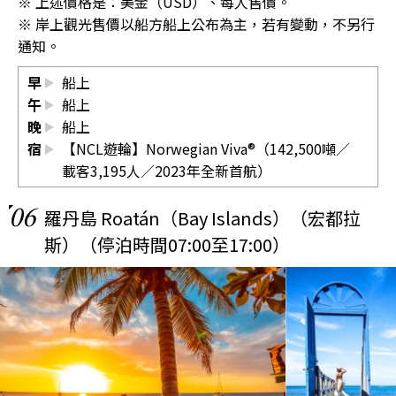
※ 上述價格是：美金（USD）、每人售價。
※ 岸上觀光售價以船方船上公布為主，若有變動，不另行
通知。
早
船上
午
船上
晚
船上
宿
【NCL遊輪】Norwegian Viva®（142,500噸／
載客3,195人／2023年全新首航）
06
羅丹島 Roatán（Bay Islands）（宏都拉
斯）（停泊時間07:00至17:00）