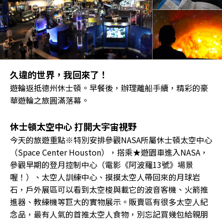
久違的世界，我回來了！
遊輪返抵德州休士頓。早餐後，辦理離船手續，精彩的豪
華遊輪之旅圓滿落幕。
休士頓太空中心 打開大宇宙視野
今天的旅遊重點※特別安排參觀NASA所屬休士頓太空中心
（Space Center Houston），搭乘★遊園車進入NASA，
參觀早期的登月控制中心（電影《阿波羅13號》場景
喔！）、太空人訓練中心、摸摸太空人帶回來的月球岩
石，戶外展區可以看到太空梭與載它的波音客機、火箭推
進器、教練機等巨大的實物展示。販賣區有很多太空人紀
念品，最有人氣的首推太空人食物，別忘記買幾包給親朋