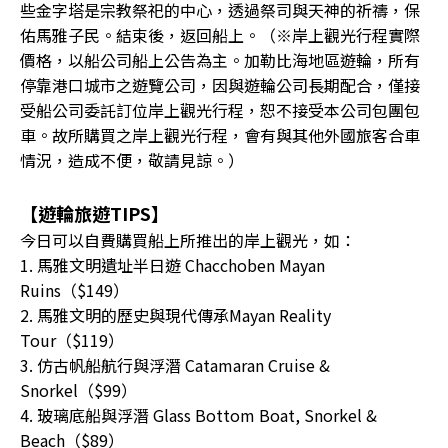
些金字塔是宗教祭祀的中心，透過祭司與天神的祈禱，保
佑馬雅子民。結束後，返回船上。（※岸上觀光行程實際
價格，以船公司船上公告為主。加勒比海地區遊輪，所有
停靠港口城市之遊覽公司，因與遊輪公司長期配合，僅接
受船公司委託訂位岸上觀光行程，恕不接受本公司包團包
車。故所購買之岸上觀光行程，會有與其他外國旅客合車
情況，造成不便，敬請見諒。）
【遊輪旅遊TIPS】
今日可以自費購買船上所推出的岸上觀光，如：
1. 馬雅文明遺址半日遊 Chacchoben Mayan
Ruins（$149）
2. 馬雅文明的歷史與現代傳承Mayan Reality
Tour（$119）
3. 仿古帆船航行與浮潛 Catamaran Cruise &
Snorkel（$99）
4. 玻璃底船與浮潛 Glass Bottom Boat, Snorkel &
Beach（$89）