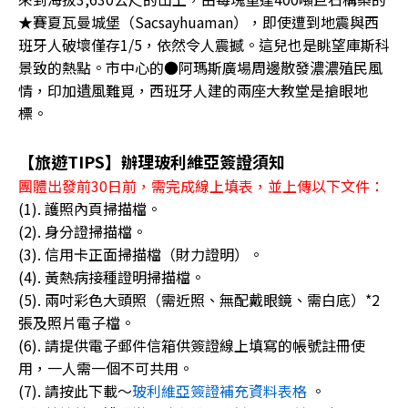
★賽夏瓦曼城堡（Sacsayhuaman），即使遭到地震與西
班牙人破壞僅存1/5，依然令人震撼。這兒也是眺望庫斯科
景致的熱點。市中心的●阿瑪斯廣場周邊散發濃濃殖民風
情，印加遺風難覓，西班牙人建的兩座大教堂是搶眼地
標。
【旅遊TIPS】辦理玻利維亞簽證須知
團體出發前30日前，需完成線上填表，並上傳以下文件：
(1). 護照內頁掃描檔。
(2). 身分證掃描檔。
(3). 信用卡正面掃描檔（財力證明）。
(4). 黃熱病接種證明掃描檔。
(5). 兩吋彩色大頭照（需近照、無配戴眼鏡、需白底）*2
張及照片電子檔。
(6). 請提供電子郵件信箱供簽證線上填寫的帳號註冊使
用，一人需一個不可共用。
(7). 請按此下載～
玻利維亞簽證補充資料表格
。