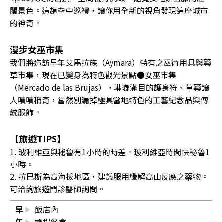
闊景色。這趟空中巡禮，讓你用全新的視角發現這座城市
的神奇。
漫步女巫市集
我們將造訪早年艾馬拉族（Aymara）特有之巫術用具與藥
草市集，現在已變身為特色觀光景點●女巫市集
（Mercado de las Brujas），琳瑯滿目的護身符、草藥讓
人嘖嘖稱奇，當然別漏掉極具當地特色的工藝紀念品與傳
統服飾。
【旅遊TIPS】
1. 玻利維亞與秘魯有1小時的時差。玻利維亞時間快秘魯1
小時。
2. 拉巴斯為高海拔地區，建議服用緩解高山反應之藥物。
可洽詢旅遊門診醫師詢問。
早
飯店內
午
機場餐盒