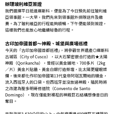
辦理玻利維亞簽證
我們選擇平日抵達庫斯科，便是為了今日預先前往玻利維
亞領事館。一大早，我們先來到領事館外排隊送件及繳
費。為了玻利維亞的行程能夠順暢，下午便能領到簽證，
這樣我們也能放心地繼續秘魯的行程。
古印加帝國首都〜神殿、城堡與廣場巡禮
今天的「古印加帝國首都巡禮｣，將參觀世界遺產◎庫斯科
古城區（City of Cusco），以大石緊密嵌合打造的★太陽
神殿（Qorikancha），曾經以黃金鋪地、700多片（2kg
／片）黃金片貼牆、黃金白銀打造祭壇，比太陽更耀眼燦
爛，後來都化作印加帝國第13代皇帝阿塔瓦爾帕的贖金，
流入西班牙人的口袋。但西班牙並沒放過神殿，殖民時將
之改建為聖多明哥修道院（Convento de Santo
Domingo），現在僅能對裸裎的神殿巨石結構想像昔日的
奪目。
來到海拔3,630公尺的山上，由每塊重達400噸巨石構築的