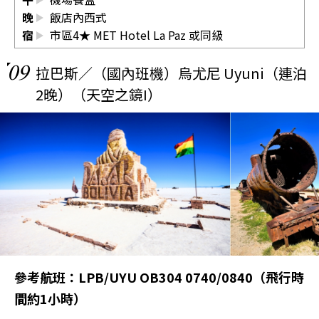
晚
飯店內西式
宿
市區4★ MET Hotel La Paz 或同級
09
拉巴斯／（國內班機）烏尤尼 Uyuni（連泊
2晚）（天空之鏡I）
參考航班：LPB/UYU OB304 0740/0840（飛行時
間約1小時）