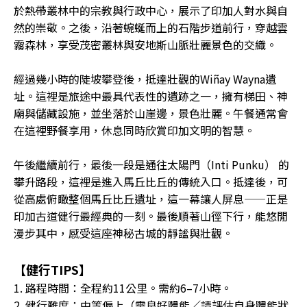
於熱帶叢林中的宗教與行政中心，展示了印加人對水與自
然的崇敬。之後，沿著蜿蜒而上的石階步道前行，穿越雲
霧森林，享受茂密叢林與安地斯山脈壯麗景色的交織。
經過幾小時的陡坡攀登後，抵達壯觀的Wiñay Wayna遺
址。這裡是旅途中最具代表性的遺跡之一，擁有梯田、神
廟與儲藏設施，並坐落於山崖邊，景色壯麗。午餐通常會
在這裡野餐享用，休息同時欣賞印加文明的智慧。
午後繼續前行，最後一段是通往太陽門（Inti Punku） 的
攀升路段，這裡是進入馬丘比丘的傳統入口。抵達後，可
從高處俯瞰整個馬丘比丘遺址，這一幕讓人屏息——正是
印加古道健行最經典的一刻。最後順著山徑下行，能悠閒
漫步其中，感受這座神秘古城的靜謐與壯觀。
【健行TIPS】
1. 路程時間：全程約11公里。需約6–7小時。
2. 健行難度：中等偏上（需良好體能／請評估自身體能狀