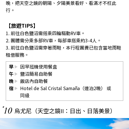
晚，把天空之鏡的朝陽、夕陽美景看好、看滿才不枉此
行。
【旅遊TIPS】
1. 前往白色鹽沼需搭乘四輪驅動RV車。
2. 團體需分乘多部RV車，每部車搭乘約3-4人。
3. 前往白色鹽沼需穿著雨鞋，本行程團費已包含當地雨鞋
租借服務。
早
因早班機使用餐盒
午
鹽沼簡易自助餐
晚
飯店內自助餐
宿
Hotel de Sal Cristal Samaña（連泊2晚） 或
同級
10
烏尤尼（天空之鏡II：日出、日落美景）