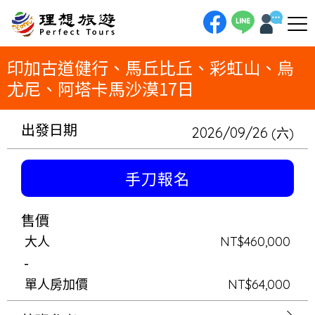
理想旅遊-印加古道健行、馬丘比丘、彩虹山、烏尤尼、阿塔卡馬沙漠17日為探險家而生的南美史詩！17日三國穿越，我們將用
雙腳親證印加古道的傳奇，登上五彩斑斕的彩虹山。接著搭乘越野車，從玻利維亞的天空之鏡，一路穿越安地斯高原的火山與紅
湖，直抵智利阿塔卡馬沙漠的星辰大海。這是一場挑戰極限、深入絕景的靈魂之旅。
印加古道健行、馬丘比丘、彩虹山、烏
尤尼、阿塔卡馬沙漠17日
出發日期
2026/09/26
(六)
手刀報名
售價
大人
NT$460,000
-
單人房加價
NT$64,000