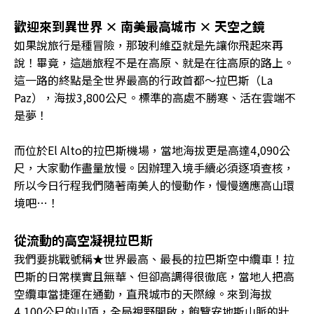
歡迎來到異世界 × 南美最高城市 × 天空之鏡
如果說旅行是種冒險，那玻利維亞就是先讓你飛起來再
說！畢竟，這趟旅程不是在高原、就是在往高原的路上。
這一路的終點是全世界最高的行政首都～拉巴斯（La
Paz），海拔3,800公尺。標準的高處不勝寒、活在雲端不
是夢！
而位於El Alto的拉巴斯機場，當地海拔更是高達4,090公
尺，大家動作盡量放慢。因辦理入境手續必須逐項查核，
所以今日行程我們隨著南美人的慢動作，慢慢適應高山環
境吧…！
從流動的高空凝視拉巴斯
我們要挑戰號稱★世界最高、最長的拉巴斯空中纜車！拉
巴斯的日常樸實且無華、但卻高調得很徹底，當地人把高
空纜車當捷運在通勤，直飛城市的天際線。來到海拔
4,100公尺的山頂，全局視野開啟，飽覽安地斯山脈的壯