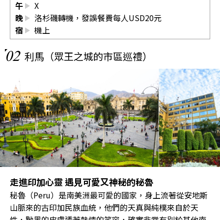
午
X
晚
洛杉磯轉機，發誤餐費每人USD20元
宿
機上
02
利馬（眾王之城的市區巡禮）
走進印加心靈 遇見可愛又神秘的秘魯
秘魯（Peru）是南美洲最可愛的國家，身上流著從安地斯
山脈來的古印加民族血統，他們的天真與純樸來自於天
性，黝黑的皮膚透著熱情的笑容，確實非常有別於其他南