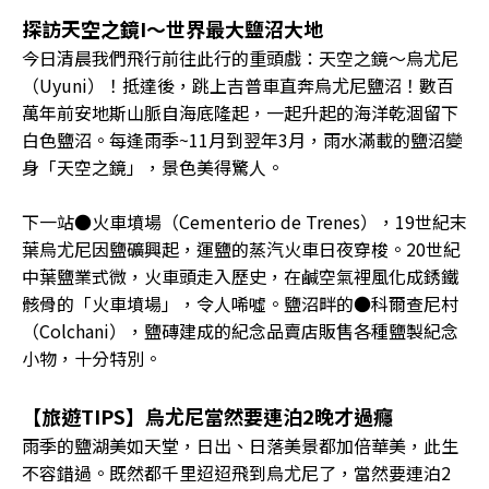
探訪天空之鏡I～世界最大鹽沼大地
今日清晨我們飛行前往此行的重頭戲：天空之鏡～烏尤尼
（Uyuni）！抵達後，跳上吉普車直奔烏尤尼鹽沼！數百
萬年前安地斯山脈自海底隆起，一起升起的海洋乾涸留下
白色鹽沼。每逢雨季~11月到翌年3月，雨水滿載的鹽沼變
身「天空之鏡」，景色美得驚人。
下一站●火車墳場（Cementerio de Trenes），19世紀末
葉烏尤尼因鹽礦興起，運鹽的蒸汽火車日夜穿梭。20世紀
中葉鹽業式微，火車頭走入歷史，在鹹空氣裡風化成銹鐵
骸骨的「火車墳場」，令人唏噓。鹽沼畔的●科爾查尼村
（Colchani），鹽磚建成的紀念品賣店販售各種鹽製紀念
小物，十分特別。
【旅遊TIPS】烏尤尼當然要連泊2晚才過癮
雨季的鹽湖美如天堂，日出、日落美景都加倍華美，此生
不容錯過。既然都千里迢迢飛到烏尤尼了，當然要連泊2