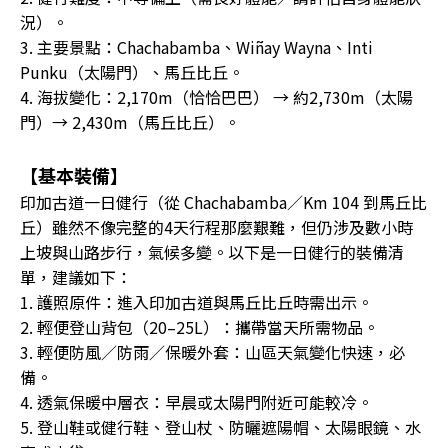
況）。
3. 主要景點：Chachabamba、Wiñay Wayna、Inti
Punku（太陽門）、馬丘比丘。
4. 海拔變化：2,170m（恰恰巴巴） → 約2,730m（太陽
門）→ 2,430m（馬丘比丘）。
【基本裝備】
印加古道一日健行（從 Chachabamba／Km 104 到馬丘比
丘）雖然不像完整的4天行程那麼艱難，但仍涉及數小時
上坡與山路步行，氣候多變。以下是一日健行的裝備清
單，建議如下：
1. 護照原件：進入印加古道與馬丘比丘時需出示。
2. 輕便登山背包（20–25L）：攜帶當天所需物品。
3. 輕便防風／防雨／保暖外套：山區天氣變化快速，必
備。
4. 透氣保暖中層衣：早晨或太陽門附近可能較冷。
5. 登山鞋或健行鞋、登山杖、防曬遮陽帽、太陽眼鏡、水