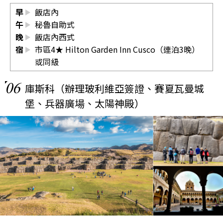
早
飯店內
午
秘魯自助式
晚
飯店內西式
宿
市區4★ Hilton Garden Inn Cusco（連泊3晚）
或同級
06
庫斯科（辦理玻利維亞簽證、賽夏瓦曼城
堡、兵器廣場、太陽神殿）