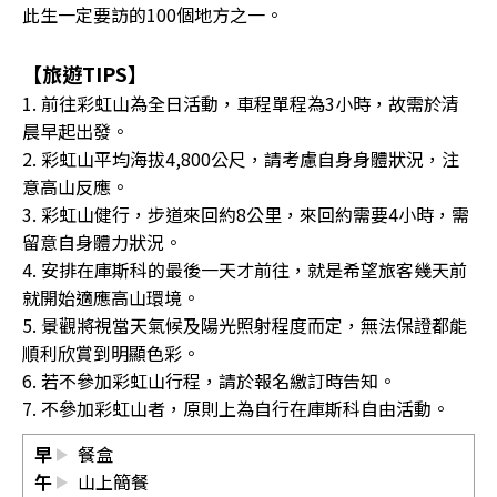
此生一定要訪的100個地方之一。
【旅遊TIPS】
1. 前往彩虹山為全日活動，車程單程為3小時，故需於清
晨早起出發。
2. 彩虹山平均海拔4,800公尺，請考慮自身身體狀況，注
意高山反應。
3. 彩虹山健行，步道來回約8公里，來回約需要4小時，需
留意自身體力狀況。
4. 安排在庫斯科的最後一天才前往，就是希望旅客幾天前
就開始適應高山環境。
5. 景觀將視當天氣候及陽光照射程度而定，無法保證都能
順利欣賞到明顯色彩。
6. 若不參加彩虹山行程，請於報名繳訂時告知。
7. 不參加彩虹山者，原則上為自行在庫斯科自由活動。
早
餐盒
午
山上簡餐