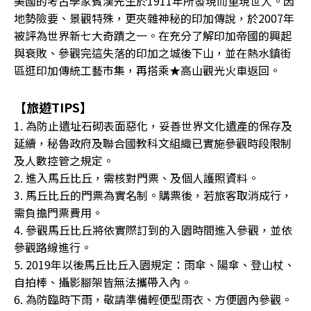
美國的考古學家賓漢先生於1911年所發現而重現世人。因
地勢險要、景觀特殊，更夾雜神秘的印加傳說，於2007年
被評為世界新七大奇蹟之一。在充分了解印加帝國的興起
與衰敗、參觀完這失落的印加之城後下山，並在熱水鎮街
區逛印加傳統工藝市集，再搭乘★高山觀光火車返回。
【旅遊TIPS】
1. 為防止遺址石砌表面惡化，妥善世界文化遺產的保存及
延續，秘魯政府及聯合國教科文組織已實施參觀時段限制
及人數控管之規定。
2. 進入馬丘比丘，需核對門票、及個人護照資料。
3. 馬丘比丘的門票為實名制。購票後，若旅客取消成行，
需負擔門票費用。
4. 參觀馬丘比丘將依實際訂到的入園時間進入參觀，並依
參觀路線進行。
5. 2019年以後馬丘比丘入園規定：雨傘、陽傘、登山杖、
自拍棒、攝影腳架皆無法攜帶入內。
6. 為防臨時下雨，敬請準備輕便型雨衣、方便園內參觀。