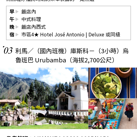
早
飯店內
午
中式料理
晚
飯店內西式
宿
市區4★ Hotel José Antonio | Deluxe 或同級
03
利馬／（國內班機）庫斯科－（3小時）烏
魯班巴 Urubamba（海拔2,700公尺）