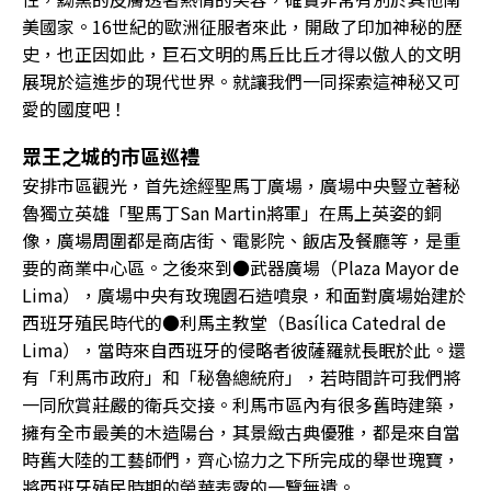
美國家。16世紀的歐洲征服者來此，開啟了印加神秘的歷
史，也正因如此，巨石文明的馬丘比丘才得以傲人的文明
展現於這進步的現代世界。就讓我們一同探索這神秘又可
愛的國度吧！
眾王之城的市區巡禮
安排市區觀光，首先途經聖馬丁廣場，廣場中央豎立著秘
魯獨立英雄「聖馬丁San Martin將軍」在馬上英姿的銅
像，廣場周圍都是商店街、電影院、飯店及餐廳等，是重
要的商業中心區。之後來到●武器廣場（Plaza Mayor de
Lima），廣場中央有玫瑰園石造噴泉，和面對廣場始建於
西班牙殖民時代的●利馬主教堂（Basílica Catedral de
Lima），當時來自西班牙的侵略者彼薩羅就長眠於此。還
有「利馬市政府」和「秘魯總統府」，若時間許可我們將
一同欣賞莊嚴的衛兵交接。利馬市區內有很多舊時建築，
擁有全市最美的木造陽台，其景緻古典優雅，都是來自當
時舊大陸的工藝師們，齊心協力之下所完成的舉世瑰寶，
將西班牙殖民時期的榮華表露的一覽無遺。