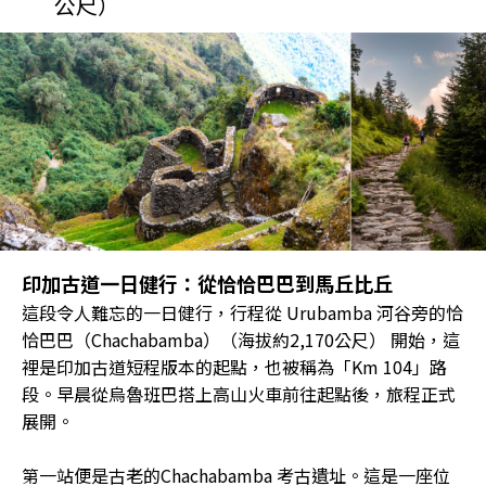
公尺）
印加古道一日健行：從恰恰巴巴到馬丘比丘
這段令人難忘的一日健行，行程從 Urubamba 河谷旁的恰
恰巴巴（Chachabamba）（海拔約2,170公尺） 開始，這
裡是印加古道短程版本的起點，也被稱為「Km 104」路
段。早晨從烏魯班巴搭上高山火車前往起點後，旅程正式
展開。
第一站便是古老的Chachabamba 考古遺址。這是一座位