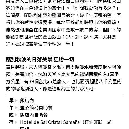
再度進入白色鹽沼，遠眺鹽沼如白色海洋，而圖努帕火山
猶如浮在白色鹽海上的富士山。「你問我愛你有多深？」
這問題，問玻利維亞的鹽湖最適合。幾千年沉積的鹽，厚
得比你的感情史還要深，連地平線都能映照出你的靈魂！
雖然玻利維亞在南美洲國家中是數一數二的窮，但腳下的
礦藏卻是世界級的金山銀山：鋰、鉀、鈉、鎂，尤其是
鋰，據說埋藏量佔了全球的一半！
臨別秋波的日落美景 更勝一切
黃昏將屆，來去鹽湖賞夕陽，雨季時湖水如鏡反射夕陽晚
霞，美麗加倍、恍如天堂。烏尤尼的鹽湖面積約有1萬平
方公里，有39個台北市這麼大，也比面積超過八千公里的
的的喀喀湖還大，像是遺世獨立的荒涼大地。
早
飯店內
午
鹽沼簡易自助餐
晚
飯店內自助餐
宿
Hotel de Sal Cristal Samaña（連泊2晚） 或
同級