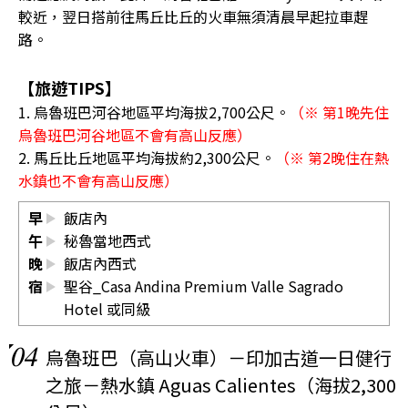
較近，翌日搭前往馬丘比丘的火車無須清晨早起拉車趕
路。
【旅遊TIPS】
1. 烏魯班巴河谷地區平均海拔2,700公尺。
（※ 第1晚先住
烏魯班巴河谷地區不會有高山反應）
2. 馬丘比丘地區平均海拔約2,300公尺。
（※ 第2晚住在熱
水鎮也不會有高山反應）
早
飯店內
午
秘魯當地西式
晚
飯店內西式
宿
聖谷_Casa Andina Premium Valle Sagrado
Hotel 或同級
04
烏魯班巴（高山火車）－印加古道一日健行
之旅－熱水鎮 Aguas Calientes（海拔2,300