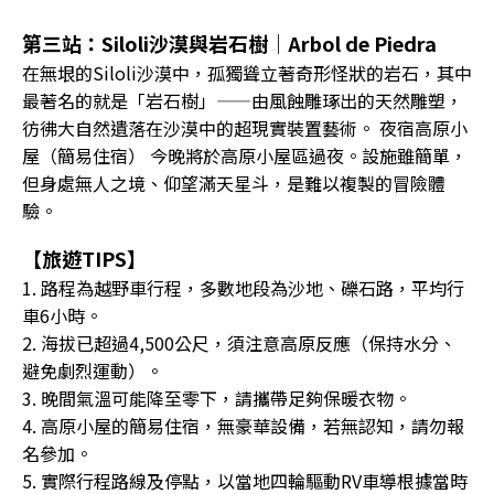
第三站：Siloli沙漠與岩石樹｜Arbol de Piedra
在無垠的Siloli沙漠中，孤獨聳立著奇形怪狀的岩石，其中
最著名的就是「岩石樹」——由風蝕雕琢出的天然雕塑，
彷彿大自然遺落在沙漠中的超現實裝置藝術。 夜宿高原小
屋（簡易住宿） 今晚將於高原小屋區過夜。設施雖簡單，
但身處無人之境、仰望滿天星斗，是難以複製的冒險體
驗。
【旅遊TIPS】
1. 路程為越野車行程，多數地段為沙地、礫石路，平均行
車6小時。
2. 海拔已超過4,500公尺，須注意高原反應（保持水分、
避免劇烈運動）。
3. 晚間氣溫可能降至零下，請攜帶足夠保暖衣物。
4. 高原小屋的簡易住宿，無豪華設備，若無認知，請勿報
名參加。
5. 實際行程路線及停點，以當地四輪驅動RV車導根據當時