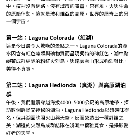
中。這裡沒有網路、沒有城市的喧囂，只有風、火與生命
的原始律動。這就是玻利維亞的高原，世界的屋脊上的另
一個宇宙。
第一站：Laguna Colorada（紅湖）
這是今日最令人驚嘆的景點之一。Laguna Colorada的湖
水因含有紅色藻類與礦物質而呈現獨特的磚紅色，湖中點
綴著成群結隊的粉紅火烈鳥，與遠處雪山形成強烈對比，
美得不真實。
第二站：Laguna Hedionda（臭湖）與高原湖泊
群
午後，我們繼續穿越海拔4000–5000公尺的高原地帶，探
訪數個靜謐又神秘的湖泊。Laguna Hedionda以硫磺味得
名，但其湖面映照火山與天空，反而營造出一種靜謐之
美。湖邊的火烈鳥成群結隊在淺灘中優雅覓食，是攝影愛
好者的天堂。