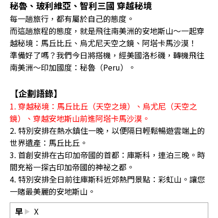
秘魯、玻利維亞、智利三國 穿越秘境
每一趟旅行，都有屬於自己的態度。
而這趟旅程的態度，就是飛往南美洲的安地斯山〜一起穿
越秘境：馬丘比丘、烏尤尼天空之鏡、阿塔卡馬沙漠！
準備好了嗎？我們今日將搭機，經美國洛杉磯，轉機飛往
南美洲～印加國度：秘魯（Peru）。
【企劃語錄】
1. 穿越秘境：馬丘比丘（天空之境）、烏尤尼（天空之
鏡）、穿越安地斯山前進阿塔卡馬沙漠。
2. 特別安排在熱水鎮住一晚，以便隔日輕鬆暢遊雲端上的
世界遺產：馬丘比丘。
3. 首創安排在古印加帝國的首都：庫斯科，連泊三晚。時
間充裕一探古印加帝國的神祕之都。
4. 特別安排全日前往庫斯科近郊熱門景點：彩虹山。讓您
一賭最美麗的安地斯山。
早
X