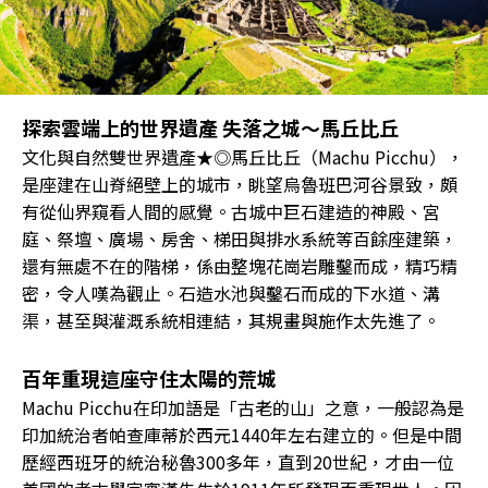
探索雲端上的世界遺產 失落之城〜馬丘比丘
文化與自然雙世界遺產★◎馬丘比丘（Machu Picchu），
是座建在山脊絕壁上的城市，眺望烏魯班巴河谷景致，頗
有從仙界窺看人間的感覺。古城中巨石建造的神殿、宮
庭、祭壇、廣場、房舍、梯田與排水系統等百餘座建築，
還有無處不在的階梯，係由整塊花崗岩雕鑿而成，精巧精
密，令人嘆為觀止。石造水池與鑿石而成的下水道、溝
渠，甚至與灌溉系統相連結，其規畫與施作太先進了。
百年重現這座守住太陽的荒城
Machu Picchu在印加語是「古老的山」之意，一般認為是
印加統治者帕查庫蒂於西元1440年左右建立的。但是中間
歷經西班牙的統治秘魯300多年，直到20世紀，才由一位