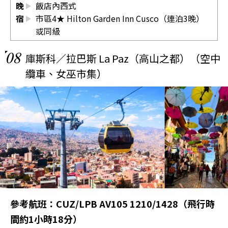
晚
飯店內西式
宿
市區4★ Hilton Garden Inn Cusco（連泊3晚）
或同級
08
庫斯科／拉巴斯 La Paz（高山之都）（空中
纜車、女巫市集）
參考航班：CUZ/LPB AV105 1210/1428（飛行時
間約1小時18分）