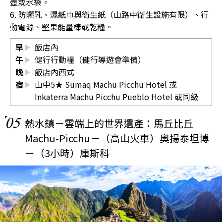
壺或水袋。
6. 防曬乳、濕紙巾與衛生紙（山路中衛生設施有限）、行
動電源、堅果能量棒或乾糧。
早
飯店內
午
健行行動糧（健行導遊會準備）
晚
飯店內西式
宿
山中5★ Sumaq Machu Picchu Hotel 或
Inkaterra Machu Picchu Pueblo Hotel 或同級
05
熱水鎮－雲端上的世界遺產：馬丘比丘
Machu-Picchu－（高山火車）奧揚泰坦博
－（3小時）庫斯科