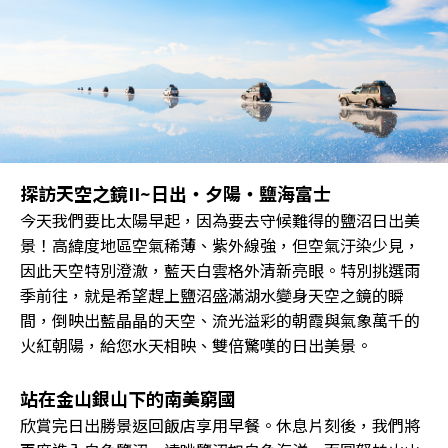
探訪天空之鏡II~日出・夕陽・鹽海富士
今天我們要比太陽早起，因為要去守候難得的鹽沼日出美
景！高緯度地區空氣稀薄、紫外線強，但空氣汙染少見，
因此天空特別澄澈，藍天白雲格外清新亮眼。特別挑選雨
季前往，就是希望趕上鹽沼盛滿湖水變身天空之鏡的瞬
間，倒映出藍晶晶的天空、流光溢彩的朝霞與氣象萬千的
火紅朝陽，給您水天相映、雙倍驚嘆的日出美景。
站在金山銀山下的南美窮國
欣賞完日出勝景返回飯店享用早餐。休息片刻後，我們將