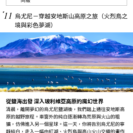
11
烏尤尼－穿越安地斯山高原之旅（火烈鳥之
境與彩色夢湖）
從鹽海出發 深入玻利維亞高原的魔幻世界
清晨，離開夢幻的烏尤尼鹽湖後，我們踏上通往安地斯高
原的越野旅程。車窗外的純白逐漸轉為荒原與火山的粗
獷，仿佛進入另一個星球。這一天，你將告別烏尤尼的寧
靜純白，走入一幅由紅湖、火烈鳥與高山火山交織的畫作