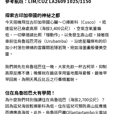
參考航班：LIM/CUZ LA2609 1025/1150
探索古印加帝國的神祕之都
今天搭機飛往古印加帝國心臟〜◎庫斯科（Cusco）。抵
達這兒已身處高原（海拔3,400公尺），空氣含氧量偏
低，一切舉措請比照「慢動作｣，以免發生高山症。接著搭
車前往烏魯班巴河谷（Urubamba），沿途星羅棋布的印
加小村落在繚繞的雲霧間若隱若現，宛如潑墨畫般優美空
靈。
我們將先在烏魯班巴住一晚，大家先飲一杯古柯茶，抑制
高原反應不適；晚餐就在飯店享用當地風味套餐，飯後早
早回房，為明天馬丘比丘之行養精蓄銳。
住在烏魯班巴大有學問！
為什麼我們特別強調住在烏魯班巴（海拔2,700公尺）？
因為這兒海拔較庫斯科為低，住在這兒可預防高山反應進
而適應高海拔。此外，烏魯班巴離Ollantaytambo火車站