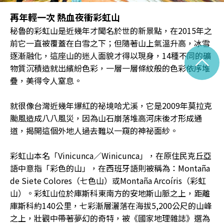
再年輕一次 熱血夜衝彩虹山
秘魯的彩虹山是近幾年才聞名於世的新景點，在2015年之
前它一直被覆蓋在白雪之下；但隨著山上氣溫升高，冰雪
^
逐漸融化，這座山的迷人面貌才得以現身，14種不同的礦
物質沉積造就出繽紛色彩，一層一層條紋般的色彩依序堆
疊，美得令人窒息。
就很像台灣近幾年爆紅的祕境哈尤溪，它是2009年莫拉克
颱風造成八八風災，因為山石崩落堆高河床後才形成通
道，揭開這個外地人過去難以一窺的神祕面紗。
彩虹山本名「Vinicunca／Winicunca」，在原住民克丘亞
語中意指「彩色的山」，在西班牙語則被稱為：Montaña
de Siete Colores（七色山）或Montaña Arcoíris（彩虹
山）。彩虹山位於庫斯科東南方的安地斯山脈之上，距離
庫斯科約140公里，七彩漸層灑落在海拔5,200公尺的山峰
之上，壯觀中帶著夢幻的奇特，被《國家地理雜誌》選為