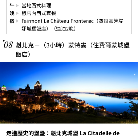
午
當地西式料理
晚
飯店內西式套餐
宿
Fairmont Le Château Frontenac（費爾蒙芳堤
娜城堡飯店）（連泊2晚）
08
魁北克－（3小時）蒙特婁（住費爾蒙城堡
飯店）
走進歷史的堡壘：魁北克城堡 La Citadelle de