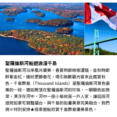
聖羅倫斯河船遊浪漫千島
聖羅倫斯河沿岸風光優美，春夏時節綠樹濃蔭，金秋時節
醉紫金紅，繽紛更勝春花，吸引無數觀光客來此鑑賞秋
色。千島群島（Thousand Islands）是聖羅倫斯河景色最
美的一段，猶如散落在聖羅倫斯河的珍珠，一顆顆色如翡
翠，漂浮在河中。河中一座小島就是一戶人家，讓這段河
道宛如豪宅競豔擂台，與千島的如畫美景完美融合。我們
將※特別安排★搭乘遊船欣賞千島群島優美景色。