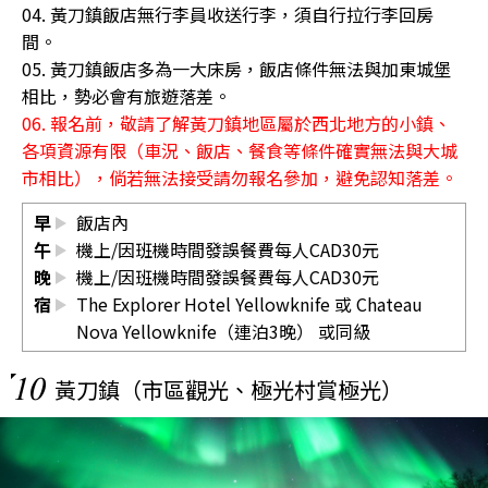
04. 黃刀鎮飯店無行李員收送行李，須自行拉行李回房
間。
05. 黃刀鎮飯店多為一大床房，飯店條件無法與加東城堡
相比，勢必會有旅遊落差。
06. 報名前，敬請了解黃刀鎮地區屬於西北地方的小鎮、
各項資源有限（車況、飯店、餐食等條件確實無法與大城
市相比），倘若無法接受請勿報名參加，避免認知落差。
早
飯店內
午
機上/因班機時間發誤餐費每人CAD30元
晚
機上/因班機時間發誤餐費每人CAD30元
宿
The Explorer Hotel Yellowknife 或 Chateau
Nova Yellowknife（連泊3晚） 或同級
10
黃刀鎮（市區觀光、極光村賞極光）