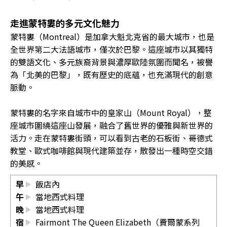
走進蒙特婁的多元文化魅力
蒙特婁（Montreal）是加拿大魁北克省的最大城市，也是
全世界第二大法語城市，僅次於巴黎。這座城市以其獨特
的雙語文化、多元族裔背景與濃厚歐陸氛圍而聞名，被譽
為「北美的巴黎」，既有歷史的底蘊，也充滿現代的創意
脈動。
蒙特婁的名字來自城市中的皇家山（Mount Royal），整
座城市圍繞這座山發展，融合了舊世界的優雅與新世界的
活力。走在蒙特婁街頭，可以看到古老的石板街、哥德式
教堂、歐式咖啡館與現代建築並存，散發出一種時空交錯
的美感。
早
飯店內
午
當地西式料理
晚
當地西式料理
宿
Fairmont The Queen Elizabeth（費爾蒙系列