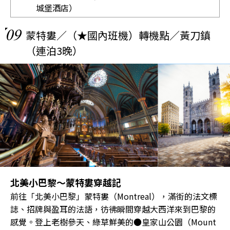
城堡酒店）
09
蒙特婁／（★國內班機）轉機點／黃刀鎮
（連泊3晚）
北美小巴黎〜蒙特婁穿越記
前往「北美小巴黎」蒙特婁（Montreal），滿街的法文標
誌、招牌與盈耳的法語，彷彿瞬間穿越大西洋來到巴黎的
感覺。登上老樹參天、綠草鮮美的●皇家山公園（Mount