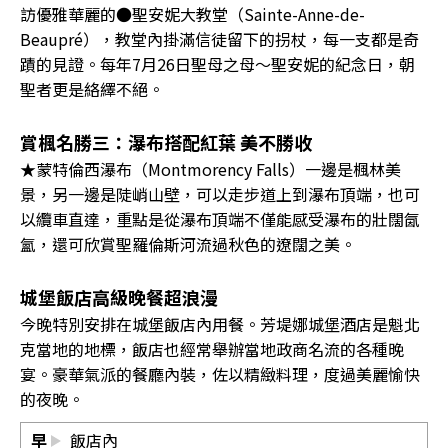
訪優雅華麗的●聖安妮大教堂（Sainte-Anne-de-
Beaupré），教堂內掛滿信徒留下的拐杖，每一支都是奇
蹟的見證。每年7月26日聖母之母〜聖安妮的紀念日，朝
聖者更是絡繹不絕。
賞楓名勝三：瀑布搭配紅葉 美不勝收
★蒙特倫西瀑布（Montmorency Falls）一邊是楓林美
景，另一邊是陡峭山壁，可以走步道上到瀑布頂端，也可
以纜車直達，重點是從瀑布頂端不僅能感受瀑布的壯闊氤
氳，還可欣賞聖羅倫斯河流過秋色的遼闊之美。
城堡飯店高級晚餐超浪漫
今晚特別安排在城堡飯店內用餐。芳堤娜城堡酒店是魁北
克當地的地標，飯店也經常舉辦當地政商名流的各種晚
宴。豪華氣派的餐廳內裝，佐以精緻料理，度過美麗愉快
的夜晚。
早
飯店內