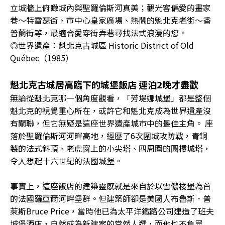
立城牆上俯瞰城內與聖羅倫斯河真美；觀光客偏愛的畫家
巷〜特雷瑟街、市中心皇家廣場、熱鬧的魁北克老街〜香
普蘭街等，最適合愛穿街弄巷尋找法式浪漫的您。
◎世界遺產：魁北克古城區 Historic District of Old
Québec（1985）
魁北克古城居高臨下的城堡飯店 連泊2晚才盡歡
無論從魁北克哪一個角度觀看，「芳堤娜城堡」都是整個
魁北克的視覺重心所在，或許它和魁北克成為世界遺產沒
有關聯，但它無疑是這座世界遺產城巿中的最佳主角。 座
落於聖羅倫斯河河畔高地，經歷了6次圍城攻防戰，青銅
製的法式斜頂、老虎窗上的小尖塔、四周圍的圓樓城塔，
令人想起十六世紀的法國城堡。
事實上，這座飯店的建築靈感就是來自於以雪儂梭堡為首
的法國羅亞爾河畔堡群。但建築師卻是美國人布魯斯．普
萊斯Bruce Price，當時他已為太平洋鐵路公司建造了班夫
城堡酒店，自然成為新建案的當然人選，而他也不負眾