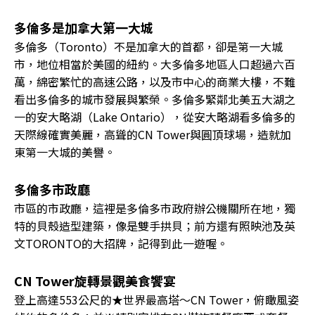
多倫多是加拿大第一大城
多倫多（Toronto）不是加拿大的首都，卻是第一大城
市，地位相當於美國的紐約。大多倫多地區人口超過六百
萬，綿密繁忙的高速公路，以及市中心的商業大樓，不難
看出多倫多的城市發展與繁榮。多倫多緊鄰北美五大湖之
一的安大略湖（Lake Ontario），從安大略湖看多倫多的
天際線確實美麗，高聳的CN Tower與圓頂球場，造就加
東第一大城的美譽。
多倫多市政廳
市區的市政廳，這裡是多倫多市政府辦公機關所在地，獨
特的貝殼造型建築，像是雙手拱貝；前方還有照映池及英
文TORONTO的大招牌，記得到此一遊喔。
CN Tower旋轉景觀美食饗宴
登上高達553公尺的★世界最高塔〜CN Tower，俯瞰風姿