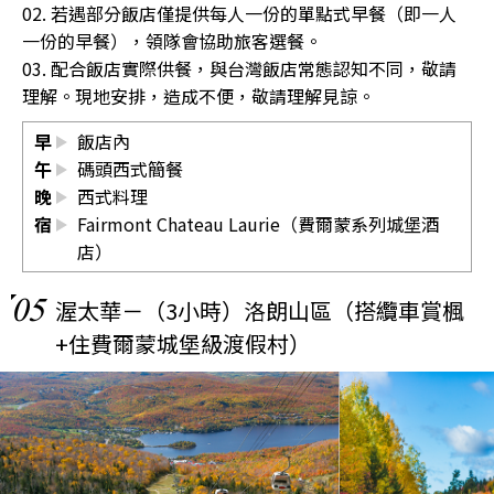
02. 若遇部分飯店僅提供每人一份的單點式早餐（即一人
一份的早餐），領隊會協助旅客選餐。
03. 配合飯店實際供餐，與台灣飯店常態認知不同，敬請
理解。現地安排，造成不便，敬請理解見諒。
早
飯店內
午
碼頭西式簡餐
晚
西式料理
宿
Fairmont Chateau Laurie（費爾蒙系列城堡酒
店）
05
渥太華－（3小時）洛朗山區（搭纜車賞楓
+住費爾蒙城堡級渡假村）