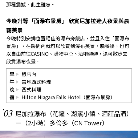
那種震撼、此生難忘。
今晚升等「面瀑布景房」 欣賞尼加拉迷人夜景與晨
霧美景
今晚特別安排位置絕佳的瀑布旁飯店，並且入住「面瀑布
景房」，在房間內就可以欣賞到瀑布美景。晚餐後，也可
以自由前往CASINO、購物中心、酒吧轉轉，還可散步去
欣賞瀑布夜景。
早
飯店內
午
當地西式料理
晚
西式料理
宿
Hilton Niagara Falls Hotel（面瀑布景房）
03
尼加拉瀑布（花鐘、湖濱小鎮、酒莊品酒）
－（2小時）多倫多（CN Tower）