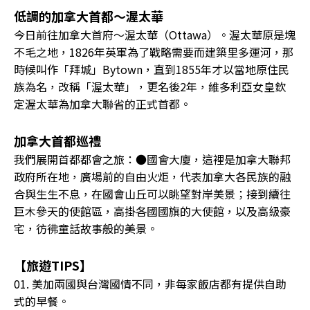
低調的加拿大首都～渥太華
今日前往加拿大首府～渥太華（Ottawa）。渥太華原是塊
不毛之地，1826年英軍為了戰略需要而建築里多運河，那
時候叫作「拜城」Bytown，直到1855年才以當地原住民
族為名，改稱「渥太華」，更名後2年，維多利亞女皇欽
定渥太華為加拿大聯省的正式首都。
加拿大首都巡禮
我們展開首都都會之旅：●國會大廈，這裡是加拿大聯邦
政府所在地，廣場前的自由火炬，代表加拿大各民族的融
合與生生不息，在國會山丘可以眺望對岸美景；接到續往
巨木參天的使館區，高掛各國國旗的大使館，以及高級豪
宅，彷彿童話故事般的美景。
【旅遊TIPS】
01. 美加兩國與台灣國情不同，非每家飯店都有提供自助
式的早餐。