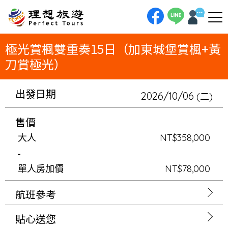
理想旅遊-極光賞楓雙重奏15日（加東城堡賞楓+黃刀賞極光）奢華加東15日，入住五晚費爾蒙城堡，雙遊船深度賞楓。再當極
光獵人飛黃刀，感受秋季極光震撼。賞楓+賞極光的雙重夢幻旅程，為您珍藏最美回憶。
極光賞楓雙重奏15日（加東城堡賞楓+黃
刀賞極光）
出發日期
2026/10/06
(二)
售價
大人
NT$358,000
-
單人房加價
NT$78,000
航班參考
貼心送您