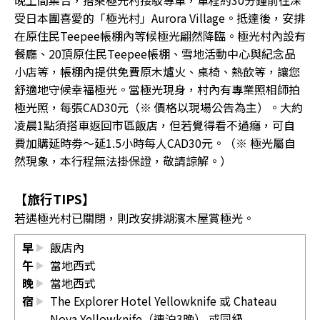
受日本團喜愛的「極光村」Aurora Village。抵達後，安排
在原住民Teepee帳棚內等候極光翩然降臨。極光村內設有
餐廳、20頂原住民Teepee帳棚、雪地活動中心與紀念品
小店等，帳棚內提供免費原木爐火、桌椅、熱飲等，讓您
舒適地守候幸福極光。當極光現身，村內有專業照相師拍
極光照，每張CAD30元（※ 價格以現場公告為主）。大約
凌晨1點須搭車返回市區飯店，但若覺得看不過癮，可自
費加購延時劵〜延1.5小時每人CAD30元。（※ 極光屬自
然現象，本行程無法掛保證，敬請諒解。）
【旅行TIPS】
若遇極光村已關閉，則改安排湖濱木屋賞極光。
早
飯店內
午
當地西式
晚
當地西式
宿
The Explorer Hotel Yellowknife 或 Chateau
Nova Yellowknife（連泊3晚） 或同級