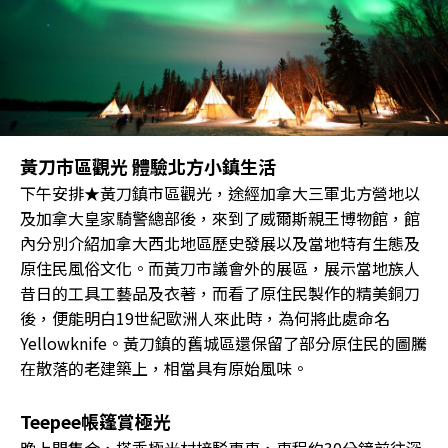
黃刀市區觀光 體驗北方小鎮生活
下午安排★黃刀鎮市區觀光，途經加拿大三軍北方營地以
及加拿大皇家騎警總部後，來到了威爾斯親王博物館，館
內分別介紹加拿大西北地區歷史發展以及當地特有生態及
原住民風俗文化。而黃刀市議會外的展區，展示當地族人
昔日的工具工藝品及衣著，而看了原住民製作的精美銅刀
後，便能明白19世紀歐洲人來此時，為何將此處命名
Yellowknife。黃刀鎮的舊城區還保留了部分原住民的圖騰
在散落的老建築上，相當具有原始風味。
Teepee帳篷賞極光
晚上間集合，搭乘極光村接駁專車，車程約30分鐘前往深