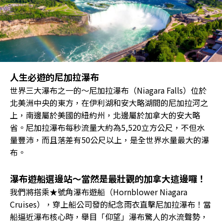
人生必遊的尼加拉瀑布
世界三大瀑布之一的～尼加拉瀑布（Niagara Falls）位於
北美洲中央的東方，在伊利湖和安大略湖間的尼加拉河之
上，南邊屬於美國的紐約州，北邊屬於加拿大的安大略
省。尼加拉瀑布每秒流量大約為5,520立方公尺，不但水
量豐沛，而且落差有50公尺以上，是全世界水量最大的瀑
布。
瀑布遊船選邊站〜當然是最壯觀的加拿大這邊囉！
我們將搭乘★號角瀑布遊船（Hornblower Niagara
Cruises），穿上船公司發的紀念雨衣直擊尼加拉瀑布！當
船逼近瀑布核心時，舉目「仰望」瀑布驚人的水流聲勢，