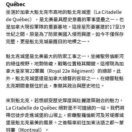
Québec
坐落於加拿大魁北克市高地的魁北克城堡（La Citadelle
de Québec），是北美最具歷史意義的軍事堡壘之一，也
是加拿大現役軍隊的重要基地。這座星形要塞建於17至19
世紀之間，原是為了防禦美國入侵而興建，如今不僅保存
完整，更是魁北克城最醒目的地標之一。
魁北克城堡是北美最大的防禦工事之一，坐擁聖勞倫斯河
的絕佳視野，地勢險峻，戰略位置極其關鍵。這裡現為加
拿大皇家第22軍團（Royal 22e Régiment）的總部。此
外，魁北克城堡還是加拿大總督的官邸之一，在總督駐魁
北克期間會居住於此，象徵其政治與歷史地位。
來到魁北克，若想感受歷史厚度與壯麗建築融合的魅力，
La Citadelle de Québec 絕對是不可錯過的一站。我們將
帶您徒步走進城堡的山坡上，俯瞰聖羅倫斯河及芳堤娜城
堡是魁北克最美的風景。之後驅車前往加東法語之都～蒙
特婁（Montreal）。