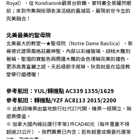
Royal），從 Kondiaronk觀景台俯瞰，蒙特婁全景躍然眼
前；來到市集與街頭表演活絡的舊城區，展現前世今生的
完美融合！
北美最美的聖母院
北美最大的教堂〜★聖母院（Notre Dame Basilica），新
哥德式建築風格莊嚴神聖，內部以彩繪玻璃、胡桃木雕刻
著稱，聖壇的寶藍色與周邊木雕的金色堪稱完美的撞色，
更添高貴富麗之感。天后級歌手席琳・狄翁就是在這座教
堂舉行婚禮喔！
參考航班：YUL/轉機點 AC339 1355/1629
參考航班：轉機點/YZF AC8113 2015/2200
※ 此航段機票由當地旅行社代訂代開，機票一經開立，無
退票價值。
※ 加拿大國內線託運行李第1件CAD40元（每件重量不得
超過23公斤），我們團費已內含；若有超重或需要托運第