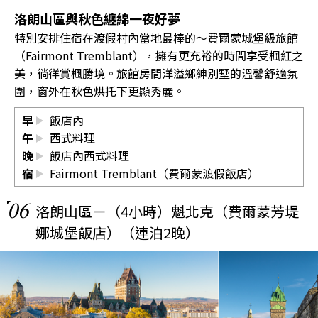
洛朗山區與秋色纏綿一夜好夢
特別安排住宿在渡假村內當地最棒的〜費爾蒙城堡級旅館
（Fairmont Tremblant），擁有更充裕的時間享受楓紅之
美，徜徉賞楓勝境。旅館房間洋溢鄉紳別墅的溫馨舒適氛
圍，窗外在秋色烘托下更顯秀麗。
早
飯店內
午
西式料理
晚
飯店內西式料理
宿
Fairmont Tremblant（費爾蒙渡假飯店）
06
洛朗山區－（4小時）魁北克（費爾蒙芳堤
娜城堡飯店）（連泊2晚）