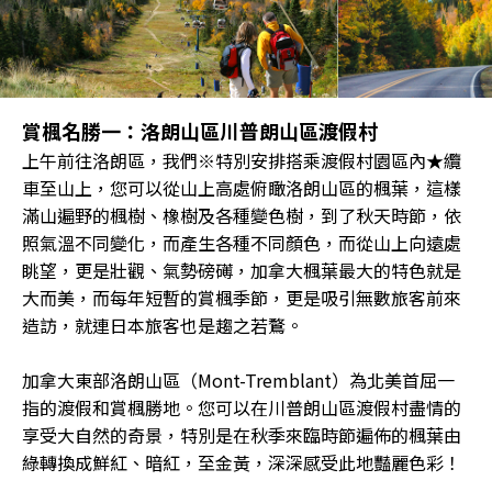
賞楓名勝一：洛朗山區川普朗山區渡假村
上午前往洛朗區，我們※特別安排搭乘渡假村園區內★纜
車至山上，您可以從山上高處俯瞰洛朗山區的楓葉，這樣
滿山遍野的楓樹、橡樹及各種變色樹，到了秋天時節，依
照氣溫不同變化，而產生各種不同顏色，而從山上向遠處
眺望，更是壯觀、氣勢磅礡，加拿大楓葉最大的特色就是
大而美，而每年短暫的賞楓季節，更是吸引無數旅客前來
造訪，就連日本旅客也是趨之若鶩。
加拿大東部洛朗山區（Mont-Tremblant）為北美首屈一
指的渡假和賞楓勝地。您可以在川普朗山區渡假村盡情的
享受大自然的奇景，特別是在秋季來臨時節遍佈的楓葉由
綠轉換成鮮紅、暗紅，至金黃，深深感受此地豔麗色彩！