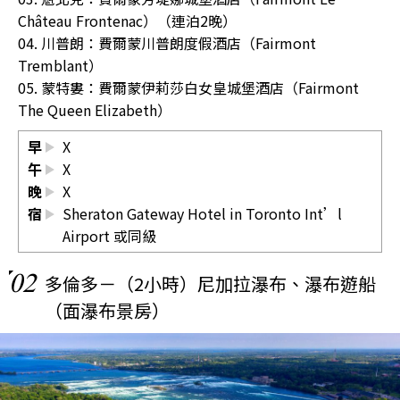
Château Frontenac）（連泊2晚）
04. 川普朗：費爾蒙川普朗度假酒店（Fairmont
Tremblant）
05. 蒙特婁：費爾蒙伊莉莎白女皇城堡酒店（Fairmont
The Queen Elizabeth）
早
X
午
X
晚
X
宿
Sheraton Gateway Hotel in Toronto Int’l
Airport 或同級
02
多倫多－（2小時）尼加拉瀑布、瀑布遊船
（面瀑布景房）