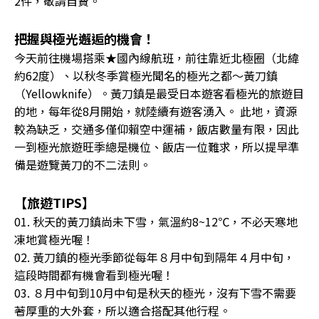
2件，敬請自費。
把握與極光邂逅的機會！
今天前往機場搭乘★國內線航班，前往靠近北極圈（北緯
約62度）、以秋冬季賞極光聞名的極光之都〜黃刀鎮
（Yellowknife）。黃刀鎮是最受日本遊客看極光的旅遊目
的地，每年從8月開始，就陸續有遊客湧入。 此地，資源
較為缺乏，交通多僅仰賴空中運補，飯店數量有限，因此
一到極光旅遊旺季總是機位、飯店一位難求，所以提早準
備是遊覽黃刀的不二法則。
【旅遊TIPS】
01. 秋天的黃刀鎮尚未下雪，氣溫約8~12℃，不必天寒地
凍地賞極光喔！
02. 黃刀鎮的極光季節從每年８月中旬到隔年４月中旬，
這段時間都有機會看到極光喔！
03. ８月中旬到10月中旬是秋天的極光，沒有下雪不需要
著厚重的大外套，所以適合搭配其他行程。