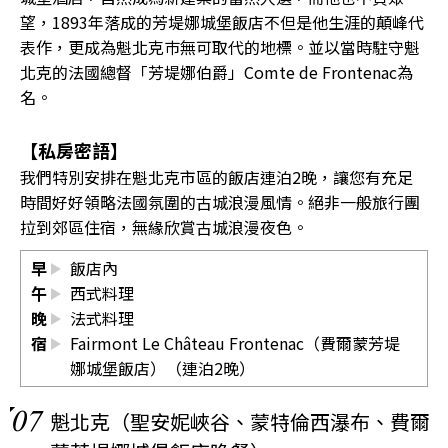
望，1893年落成的芳堤娜城堡飯店不但是他生涯的顛峰代
表作，更成為魁北克巿無可取代的地標。並以當時駐守魁
北克的法國總督「芳堤娜伯爵」Comte de Frontenac為
名。
【私房密語】
我們特別安排在魁北克市區的飯店連泊2晚，讓您有充足
時間好好領略法國氛圍的古城浪漫風情。絕非一般旅行團
拉到郊區住宿，無緣欣賞古城浪漫夜色。
早
飯店內
午
西式料理
晚
法式料理
宿
Fairmont Le Château Frontenac（費爾蒙芳堤
娜城堡飯店）（連泊2晚）
07
魁北克（聖安妮峽谷、蒙特倫西瀑布、費爾