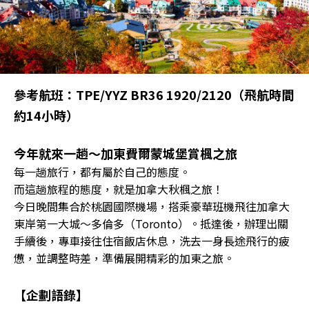
參考航班：TPE/YYZ BR36 1920/2120（飛航時間
約14小時）
今年就來一趟～加東費爾蒙城堡賞楓之旅
每一趟旅行，都有屬於自己的態度。
而這趟旅程的態度，就是加拿大秋楓之旅！
今日晚間集合於桃園國際機場，搭乘豪華班機飛往加拿大
東岸第一大城～多倫多（Toronto）。抵達後，辦理出關
手續後，專車接往住宿飯店休息，洗去一身長途飛行的疲
憊，並調整時差，準備展開精彩的加東之旅。
【企劃語錄】