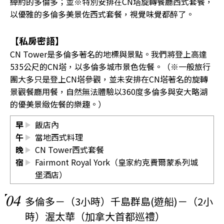
綽約的多倫多；並※特別安排在CN塔旋轉餐廳西式套餐，
以優雅的多倫多美景佐西式套餐，視覺味覺都醉了。
【私房密語】
CN Tower是多倫多著名的地標與景點。我們將登上高達
535公尺的CN塔，以多倫多城市景色佐餐。（※一般旅行
團大多只是登上CN塔參觀，並未安排在CN塔著名的旋轉
景觀餐廳用餐，自然無法體驗以360度多倫多與安大略湖
的優美景緻佐餐的樂趣。）
早
飯店內
午
當地西式料理
晚
CN Tower西式套餐
宿
Fairmont Royal York（皇家約克費爾蒙系列城
堡酒店）
04
多倫多－（3小時）千島群島(遊船)－（2小
時）渥太華（加拿大首都巡禮）