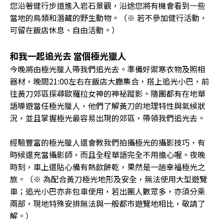
您沿著健行步道進入岩石景觀，沿途您將有機會看到一些
當地的鳥類和潛藏的野生動物。（※ 若不參加健行活動，
可留在飯店休息、自由活動。）
和我一起追光去 當個極光獵人
今晚將由極光獵人帶我們追光去。準備好禦寒衣物及照相
器材，晚間21:00左右在飯店大廳集合，搭上追光小巴，前
往黃刀郊區探尋歐羅拉女神的神祕蹤影。隨團都有在地華
語導遊當任極光獵人，他們了解黃刀的地理特性與氣候狀
況，並且掌握極光最容易出現的郊區，帶領我們追光去。
經驗豐富的極光獵人還會教我們拍攝極光的攝影技巧，有
時候還充當攝影師，而且全程華語完全不用擔心喔。夜晚
時刻，車上還貼心備有熱飲餅乾，果然是一趟幸福極光之
旅。（※ 為配合黃刀極光地形及安全，無法使用大型遊覽
車；追光小巴亦非包車使用，若出團人數眾多，亦須分乘
兩部，現地特殊安排無法與一般都市遊覽地相比，敬請了
解。）