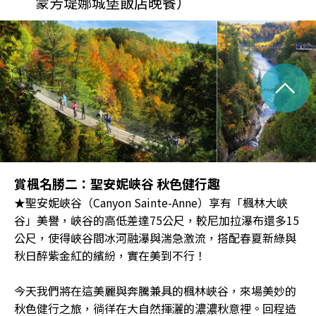
蒙芳堤娜城堡飯店晚餐）
^
賞楓名勝二：聖安妮峽谷 秋色健行趣
★聖安妮峽谷（Canyon Sainte-Anne）享有「楓林大峽
谷」美譽，峽谷的高低差達75公尺，較尼加拉瀑布還多15
公尺，使得峽谷間冰河融瀑與湍急激流，搭配春夏新綠與
秋日醉紫金紅的繽紛，實在美到不行！
今天我們將在這美麗與奔騰兼具的楓林峽谷，來場美妙的
秋色健行之旅，徜徉在大自然揮灑的濃濃秋意裡。回程造