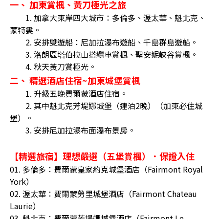
一、 加東賞楓、黃刀極光之旅
1. 加拿大東岸四大城市：多倫多、渥太華、魁北克、
蒙特婁。
2. 安排雙遊船：尼加拉瀑布遊船、千島群島遊船。
3. 洛朗區塔伯拉山搭纜車賞楓、聖安妮峽谷賞楓。
4. 秋天黃刀賞極光。
二、 精選酒店住宿~加東城堡賞楓
1. 升級五晚費爾蒙酒店住宿。
2. 其中魁北克芳堤娜城堡（連泊2晚）（加東必住城
堡）。
3. 安排尼加拉瀑布面瀑布景房。
【精選旅宿】理想嚴選（五堡賞楓）．保證入住
01. 多倫多：費爾蒙皇家約克城堡酒店（Fairmont Royal
York）
02. 渥太華：費爾蒙勞里城堡酒店（Fairmont Chateau
Laurie）
03. 魁北克：費爾蒙芳堤娜城堡酒店（Fairmont Le