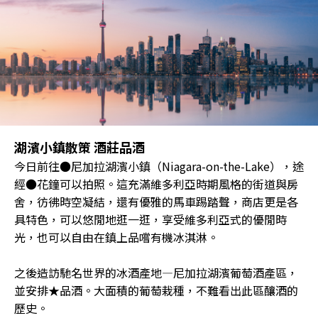
湖濱小鎮散策 酒莊品酒
今日前往●尼加拉湖濱小鎮（Niagara-on-the-Lake），途
經●花鐘可以拍照。這充滿維多利亞時期風格的街道與房
舍，彷彿時空凝結，還有優雅的馬車踢踏聲，商店更是各
具特色，可以悠閒地逛一逛，享受維多利亞式的優閒時
光，也可以自由在鎮上品嚐有機冰淇淋。
之後造訪馳名世界的冰酒產地—尼加拉湖濱葡萄酒產區，
並安排★品酒。大面積的葡萄栽種，不難看出此區釀酒的
歷史。