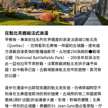
在魁北克邂逅法式浪漫
早餐後，專車前往名列世界遺產的浪漫法語城◎魁北克
（Quebec），您將看到北美唯一保留的古城牆，還有遠
方滿載浪漫柔情的聖羅倫斯河。占地達250英畝的●戰場
公園（National Battlefields Park），200多年前英法在
此〜亞伯拉罕平原對戰，法軍敗戰將魁北克拱手讓予英
國！如今戰爭已杳，古戰場變身魁北克市民遊憩、賞河景
的公園。
漫步在瀰漫中古歐陸氛圍的魁北克街道，彷彿穿越時空不
知身在北美還是歐洲的奇妙錯覺。古城旁的第二帝國建築
風格(源於法國)的省議會大廈，宏偉、對稱而優雅；北美
唯一保存的古城牆，美麗的St. Jean Gate是必看景點，佇