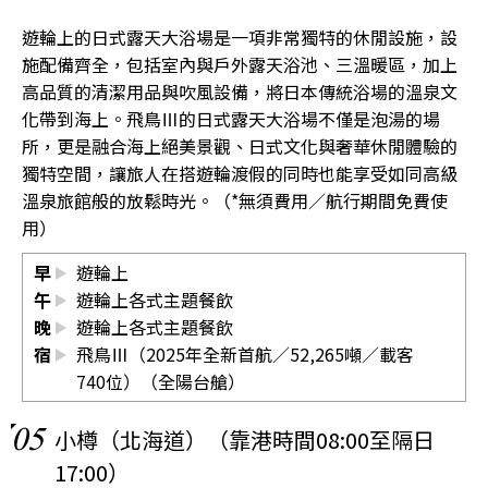
遊輪上的日式露天大浴場是一項非常獨特的休閒設施，設
施配備齊全，包括室內與戶外露天浴池、三溫暖區，加上
高品質的清潔用品與吹風設備，將日本傳統浴場的溫泉文
化帶到海上。飛鳥Ⅲ的日式露天大浴場不僅是泡湯的場
所，更是融合海上絕美景觀、日式文化與奢華休閒體驗的
獨特空間，讓旅人在搭遊輪渡假的同時也能享受如同高級
溫泉旅館般的放鬆時光。（*無須費用／航行期間免費使
用）
早
遊輪上
午
遊輪上各式主題餐飲
晚
遊輪上各式主題餐飲
宿
飛鳥Ⅲ（2025年全新首航／52,265噸／載客
740位）（全陽台艙）
05
小樽（北海道）（靠港時間08:00至隔日
17:00）