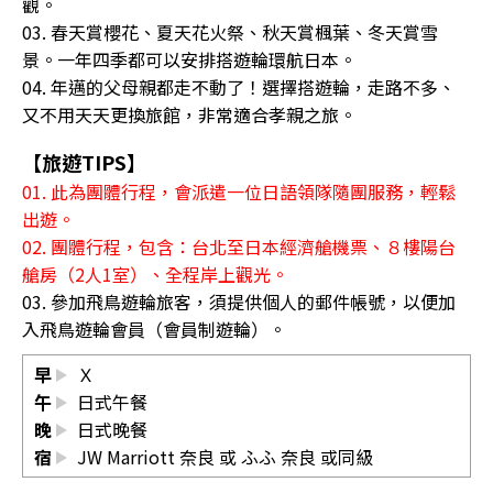
觀。
03. 春天賞櫻花、夏天花火祭、秋天賞楓葉、冬天賞雪
景。一年四季都可以安排搭遊輪環航日本。
04. 年邁的父母親都走不動了！選擇搭遊輪，走路不多、
又不用天天更換旅館，非常適合孝親之旅。
【旅遊TIPS】
01. 此為團體行程，會派遣一位日語領隊隨團服務，輕鬆
出遊。
02. 團體行程，包含：台北至日本經濟艙機票、８樓陽台
艙房（2人1室）、全程岸上觀光。
03. 參加飛鳥遊輪旅客，須提供個人的郵件帳號，以便加
入飛鳥遊輪會員（會員制遊輪）。
早
Ｘ
午
日式午餐
晚
日式晚餐
宿
JW Marriott 奈良 或 ふふ 奈良 或同級