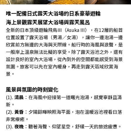
唯一配備日式露天大浴場的日系豪華遊輪
海上景觀露天展望大浴場與露天風呂
全新的日本頂級遊輪飛鳥Ⅲ（Asuka III），在12層的船首
位置設置了露天浴場（男湯／女湯），讓你一邊泡湯一邊
欣賞前方無邊的大海與天際線。船行時的海風與浪聲，是
一般岸上溫泉無法比擬的享受。除了露天浴池之外，還有
設計良好的室內大浴場，從內到外的空間都能感受到海景
氛圍。旅客可以先在室內暖身，再走到露天區域欣賞海
景。
風景與氛圍的時刻變化
(1).
清晨
：在海風中迎接第一道曙光泡湯，感覺寧靜且清
新。
(2).
黃昏
：夕陽餘暉映照海平面，泡在溫暖浴池裡看日落
非常療癒。
(3).
夜晚
：聽著海聲、仰望星空，舒緩一天的旅途疲憊。