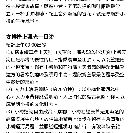
進一段懷舊故事。轉進小巷，老宅改建的咖啡館靜靜佇
立，一杯手沖咖啡，配上窗外飄落的雪花，就是專屬於小
樽的午後風景。
安排岸上觀光一日遊
預計上午09:00出發
(1). 搭乘纜車登上天狗山展望台：海拔532.4公尺的小樽天
狗山是小樽代表性的山。搭乘纜車至山頂，可以眺望遼闊
的小樽市街，還有小樽港和石狩灣。天氣晴朗時還能眺望
遠方的暑寒別連峰及積丹半島，邊欣賞全景景色邊享受空
中散步的樂趣。
(2). 人力車浪漫體驗（約20分鐘）：以小樽北運河為中
心，人力車帶你感受明治、大正時代的復古氛圍。你可以
感受到小樽的文化魅力。
(3). 小樽運河自由散策、購物：小樽在過去曾是北海道的
經濟發展中心地，故相當地繁榮。漫步在留存古倉庫群的
小樽運河周邊，並順道逛逛堺町商店街，有玻璃製品雜