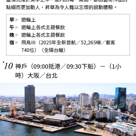
點綴而更加動人，昇華為令人難以忘懷的感動體驗。
早
遊輪上
午
遊輪上各式主題餐飲
晚
遊輪上各式主題餐飲
宿
飛鳥Ⅲ（2025年全新首航／52,265噸／載客
740位）（全陽台艙）
10
神戶（09:00抵港／09:30下船）－（1小
時）大阪／台北