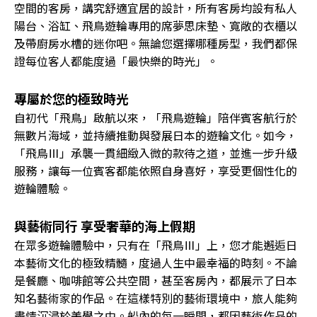
空間的客房，講究舒適宜居的設計，所有客房均設有私人
陽台、浴缸、飛鳥遊輪專用的席夢思床墊、寬敞的衣櫃以
及帶廚房水槽的迷你吧。無論您選擇哪種房型，我們都保
證每位客人都能度過「最快樂的時光」。
專屬於您的極致時光
自初代「飛鳥」啟航以來，「飛鳥遊輪」陪伴賓客航行於
無數片海域，並持續推動與發展日本的遊輪文化。如今，
「飛鳥Ⅲ」承襲一貫細緻入微的款待之道，並進一步升級
服務，讓每一位賓客都能依照自身喜好，享受更個性化的
遊輪體驗。
與藝術同行 享受奢華的海上假期
在眾多遊輪體驗中，只有在「飛鳥Ⅲ」上，您才能邂逅日
本藝術文化的極致精髓，度過人生中最幸福的時刻。不論
是餐廳、咖啡館等公共空間，甚至客房內，都展示了日本
知名藝術家的作品。在這樣特別的藝術環境中，旅人能夠
盡情沉浸於美學之中。船內的每一瞬間，都因藝術作品的