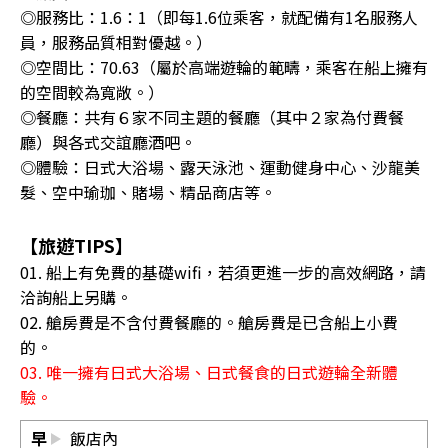
◎服務比：1.6：1（即每1.6位乘客，就配備有1名服務人
員，服務品質相對優越。）
◎空間比：70.63（屬於高端遊輪的範疇，乘客在船上擁有
的空間較為寬敞。）
◎餐廳：共有６家不同主題的餐廳（其中２家為付費餐
廳）與各式交誼廳酒吧。
◎體驗：日式大浴場、露天泳池、運動健身中心、沙龍美
髮、空中瑜珈、賭場、精品商店等。
【旅遊TIPS】
01. 船上有免費的基礎wifi，若須更進一步的高效網路，請
洽詢船上另購。
02. 艙房費是不含付費餐廳的。艙房費是已含船上小費
的。
03. 唯一擁有日式大浴場、日式餐食的日式遊輪全新體
驗。
早
飯店內