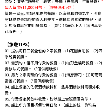
類型：僅提供晚餐的「義式」餐廳（需預約，付費餐廳）
*
每人每次¥11,000日幣。（佐餐酒水另計）
這是一家呈現精彩風格的餐廳，以海鮮和肉類為主，將食
材轉變成最精緻的義大利美食。選擇您最喜歡的餐點，滿
足您所有感官的用餐體驗。（註：13歲以下人士無法享受
此服務。）
【旅遊TIPS】
01. 提供每日三餐全包的２家餐廳：(1)花園自助餐、(2)四
季晚宴餐廳。
02. 需預約，但不用付費的餐廳：(1)帕彭堡燒烤餐廳、(2)
貴族法式餐廳。（*僅供應晚餐）
03. 另有２家需預約付費的餐廳：(1)海彦壽司、(2)阿爾瑪
雷義式餐廳。（*僅供應晚餐）
04. 船上餐廳的佐餐酒精飲料和一些非酒精飲料需額外收
費。
05. 付費餐廳與飲料收費，皆以船上實際標價為準。
06. 船上所有價目標價皆用日幣。（船上的統一貨幣為