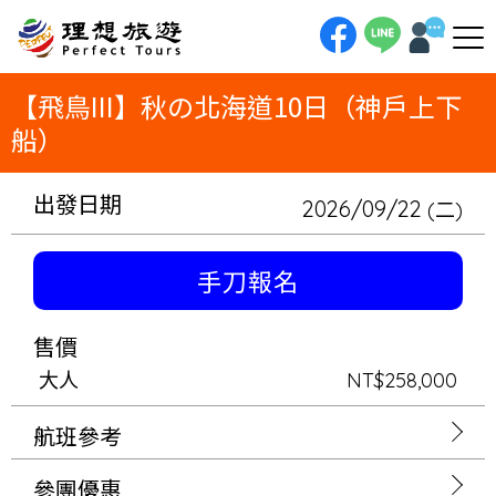
理想旅遊-【飛鳥III】秋の北海道10日（神戶上下船）【飛鳥III】秋の北海道10日（神戶上下船）體驗日式遊輪精緻美學｜特
別航行秋の北海道：小樽．函館．大船渡團體行程（包含：台灣到日本機票、日語領隊）｜升等至８樓陽台艙
【飛鳥III】秋の北海道10日（神戶上下
船）
出發日期
2026/09/22
(二)
手刀報名
售價
大人
NT$258,000
航班參考
參團優惠