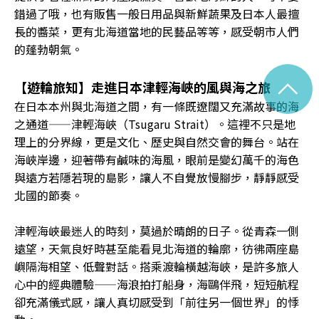
錯過了哦，也有販售一般日用品與新鮮蔬果及日本人最擅
長的醬菜，更有北海道當地的民藝品等等，感受朝市人們
的蓬勃朝氣。
^
【遊輪旅知】走進日本津輕海峽的風與海之旅
在日本本州與北海道之間，有一條既遼闊又充滿故事的海
之通道——津輕海峽（Tsugaru Strait）。這裡不只是地
理上的分界線，更是文化、歷史與自然交會的舞台。站在
海峽岸邊，迎著帶有鹹味的海風，眼前是變幻萬千的海色
與遠方若隱若現的島影，讓人不自覺放慢腳步，靜靜感受
北國的節奏。
津輕海峽最迷人的時刻，莫過於晴朗的日子。從青森一側
遠望，天氣良好時甚至能看見北海道的輪廓，彷彿兩座島
嶼隔海相望、低聲對話。搭乘渡輪橫越海峽，是許多旅人
心中的經典體驗——海浪拍打船身，海鷗伴飛，短短航程
卻充滿儀式感，讓人真切感受到「前往另一個世界」的悸