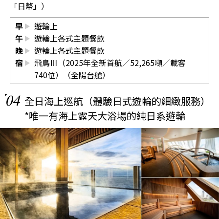
「日幣」）
早
遊輪上
午
遊輪上各式主題餐飲
晚
遊輪上各式主題餐飲
宿
飛鳥Ⅲ（2025年全新首航／52,265噸／載客
740位）（全陽台艙）
04
全日海上巡航（體驗日式遊輪的細緻服務）
*唯一有海上露天大浴場的純日系遊輪