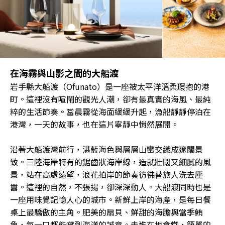
在海霧與山影之間的大船渡
岩手縣大船渡（Ofunato）是一座被太平洋溫柔環抱的港
町。這裡沒有喧鬧的觀光人潮，卻有最真實的海風、最純
粹的生活節奏。當晨霧從海面緩緩升起，漁船靜靜停泊在
港灣，一天的故事，也在這片寧靜中悄然展開。
沿著大船渡灣前行，湛藍海色與層層山巒交織成遼闊景
致。三陸海岸特有的鋸齒狀海岸線，造就壯闊又細膩的風
景，站在高處遠望，浪花拍岸的節奏彷彿替旅人洗去塵
囂。這裡的自然，不張揚，卻深深動人。大船渡同時也是
一座用味覺記憶人心的城市。新鮮上岸的海產，是每日餐
桌上最驕傲的主角。肥美的扇貝、鮮甜的海膽與當季鮪
魚，每一口都能嚐到海洋的誠意。走進在地食堂，簡單的