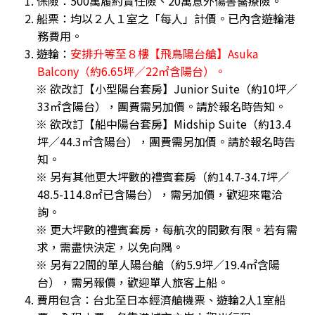
1. 保險：500萬履約責任險、20萬意外傷害醫療險。
2. 船票：均以２人１室之「每人」計價。已內含遊輪港
務費用。
3. 遊輪：
安排升等至８樓【飛鳥陽台艙】Asuka
Balcony（約6.65坪／22㎡含陽台）。
※ 欲改訂【小型陽台套房】Junior Suite（約10坪／
33㎡含陽台），團費需另加價。請於報名時告知。
※ 欲改訂【船中陽台套房】Midship Suite（約13.4
坪／44.3㎡含陽台），團費需另加價。請於報名時告
知。
※ 另有其他更大坪數的禮賓套房（約14.7-34.7坪／
48.5-114.8㎡已含陽台），需另加價，歡迎來電洽
詢。
※ 更大坪數的禮賓套房，每航次的間數有限。若有需
求，需盡快決定，以免向隅。
※ 另有22間的單人陽台艙（約5.9坪／19.4㎡含陽
台），需另報價，歡迎單人旅客上船。
4. 費用包含：台北至日本經濟艙機票、遊輪2人1室船