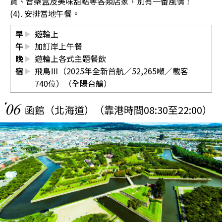
貨、音樂盒及美味甜點等各類店家，別有一番風情！
(4). 安排當地午餐。
早
遊輪上
午
加訂岸上午餐
晚
遊輪上各式主題餐飲
宿
飛鳥Ⅲ（2025年全新首航／52,265噸／載客
740位）（全陽台艙）
06
函館（北海道）（靠港時間08:30至22:00）