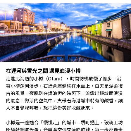
在運河與雪光之間 遇見浪漫小樽
走進北海道的小樽（Otaru），時間彷彿放慢了腳步。沿
著小樽運河漫步，石造倉庫倒映在水面上，白天是溫柔復
古的風景，夜晚則在煤油燈的映照下，流露出靜謐而浪漫
的氣息。微涼的空氣中，夾帶著海港城市特有的鹹香，讓
人不自覺深呼吸，想把這份美好收藏起來。
小樽是一座適合「慢慢走」的城市。堺町通上，玻璃工坊
閃耀著細膩光澤，音樂盒堂傳來清脆旋律，每一步都像走