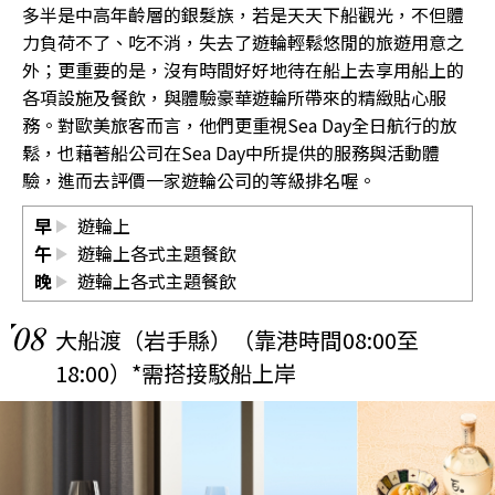
多半是中高年齡層的銀髮族，若是天天下船觀光，不但體
力負荷不了、吃不消，失去了遊輪輕鬆悠閒的旅遊用意之
外；更重要的是，沒有時間好好地待在船上去享用船上的
各項設施及餐飲，與體驗豪華遊輪所帶來的精緻貼心服
務。對歐美旅客而言，他們更重視Sea Day全日航行的放
鬆，也藉著船公司在Sea Day中所提供的服務與活動體
驗，進而去評價一家遊輪公司的等級排名喔。
早
遊輪上
午
遊輪上各式主題餐飲
晚
遊輪上各式主題餐飲
08
大船渡（岩手縣）（靠港時間08:00至
18:00）*需搭接駁船上岸