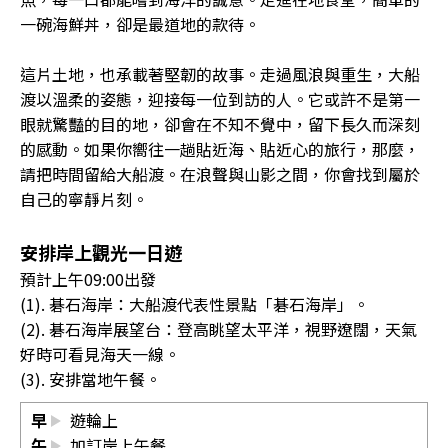
一碗海鮮丼，卻是最道地的款待。
這片土地，也承載著堅韌的故事。走過風浪與重生，大船
渡以溫柔的姿態，迎接每一位到訪的人。它或許不是第一
眼就驚豔的目的地，卻會在不知不覺中，留下長久而深刻
的感動。如果你嚮往一趟貼近海、貼近心的旅行，那麼，
請把時間留給大船渡。在浪聲與山影之間，你會找到屬於
自己的寧靜片刻。
安排岸上觀光一日遊
預計上午09:00出發
(1). 碁石海岸：大船渡代表性景點「碁石海岸」。
(2). 碁石海岸展望台：登高眺望太平洋，視野遼闊，天氣
好時可看見海天一線。
(3). 安排當地午餐。
早
遊輪上
午
加訂岸上午餐