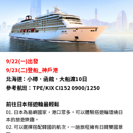
9/22(一)出發
9/23(二)登船_神戶港
北海道：小樽．函館．大船渡10日
參考航班：TPE/KIX CI152 0900/1250
前往日本搭遊輪最輕鬆
01. 日本為島嶼國家，港口眾多。可以體驗搭遊輪環繞日
本的旅遊樂趣。
02. 可以選擇搭配韓國的航次，一趟旅程擁有日韓雙國景