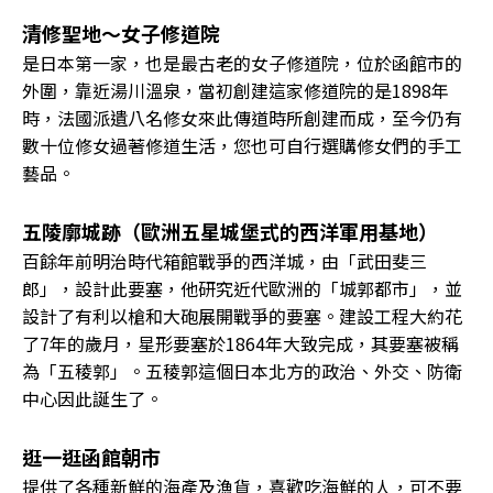
清修聖地～女子修道院
是日本第一家，也是最古老的女子修道院，位於函館市的
外圍，靠近湯川溫泉，當初創建這家修道院的是1898年
時，法國派遺八名修女來此傳道時所創建而成，至今仍有
數十位修女過著修道生活，您也可自行選購修女們的手工
藝品。
五陵廓城跡（歐洲五星城堡式的西洋軍用基地）
百餘年前明治時代箱館戰爭的西洋城，由「武田斐三
郎」，設計此要塞，他研究近代歐洲的「城郭都市」，並
設計了有利以槍和大砲展開戰爭的要塞。建設工程大約花
了7年的歲月，星形要塞於1864年大致完成，其要塞被稱
為「五稜郭」。五稜郭這個日本北方的政治、外交、防衛
中心因此誕生了。
逛一逛函館朝市
提供了各種新鮮的海產及漁貨，喜歡吃海鮮的人，可不要