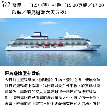
02
奈良－（1.5小時）神戶（15:00登船／17:00
啟航／飛鳥遊輪六天五夜）
飛鳥遊輪 登船啟航
今日前往遊輪碼頭，辦理登船手續。登船之後，便展開頂
級日式遊輪海上假期。我們可以先戶外甲板，欣賞碼頭港
灣景色，與親愛的家人共享這難得一趟日式頂級遊輪假
期。接著返回自己所屬的陽台艙房之中，感受這一全新、
溫馨、舒適的海上璇宮。船上更配備有日式大浴場，讓我