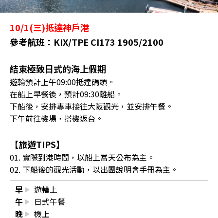
10/1(三)抵達神戶港
參考航班：KIX/TPE CI173 1905/2100
結束極致日式的海上假期
遊輪預計上午09:00抵達碼頭。
在船上早餐後，預計09:30離船。
下船後，安排專車接往大阪觀光，並安排午餐。
下午前往機場，搭機返台。
【旅遊TIPS】
01. 實際到港時間，以船上當天公布為主。
02. 下船後的觀光活動，以出團說明會手冊為主。
早
遊輪上
午
日式午餐
晚
機上