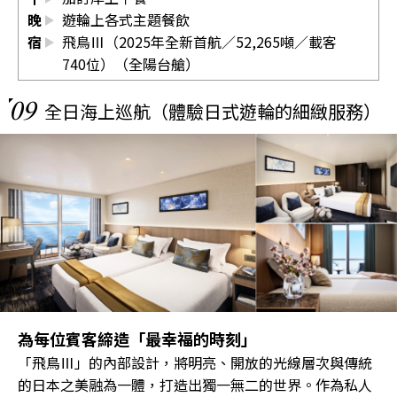
晚
遊輪上各式主題餐飲
宿
飛鳥Ⅲ（2025年全新首航／52,265噸／載客
740位）（全陽台艙）
09
全日海上巡航（體驗日式遊輪的細緻服務）
為每位賓客締造「最幸福的時刻」
「飛鳥Ⅲ」的內部設計，將明亮、開放的光線層次與傳統
的日本之美融為一體，打造出獨一無二的世界。作為私人