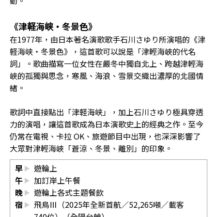
動。
《津軽海峡・冬景色》
在1977年，由日本著名演歌歌手石川さゆり所演唱的《津
軽海峡・冬景色》，這首歌可以說是「津輕海峽的代名
詞」。歌曲描寫一位女性在嚴冬中獨自北上、跨越津輕海
峽的孤獨與思念，寒風、海浪、雪景交織出濃厚的北國情
緒。
歌詞中直接點出「津軽海峡」，加上石川さゆり極具穿透
力的演唱，讓這首歌成為日本演歌史上的經典之作。至今
仍常在電視、卡拉 OK、旅遊節目中出現，也深深影響了
大眾對津輕海峽「蒼涼、冬景、離別」的印象。
早
遊輪上
午
加訂岸上午餐
晚
遊輪上各式主題餐飲
宿
飛鳥Ⅲ（2025年全新首航／52,265噸／載客
740位）（全陽台艙）