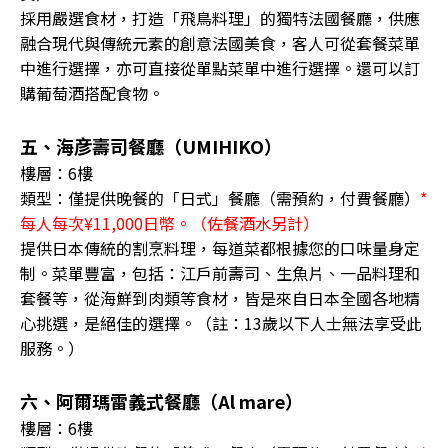
採用嚴選食材，打造「飛鳥料理」的獨特法國餐廳，供應
融合現代與傳統元素的創意法國美食，客人可從套餐菜單
中進行選擇，亦可直接從單點菜單中進行選擇。還可以訂
購葡萄酒搭配食物。
五、海彦壽司餐廳（UMIHIKO）
樓層：6樓
類型：僅提供晚餐的「日式」餐廳（需預約，付費餐廳）
*
每人每次¥11,000日幣。（佐餐酒水另計）
提供日本傳統的割烹料理，每道菜都根據您的口味量身定
制。菜單豐富，包括：江戶前壽司、生魚片、一品料理和
套餐等，從海鮮到肉類等食材，皆是來自日本全國各地精
心挑選，是絕佳的選擇。（註：13歲以下人士無法享受此
服務。）
六、阿爾瑪雷義式餐廳（Al mare）
樓層：6樓