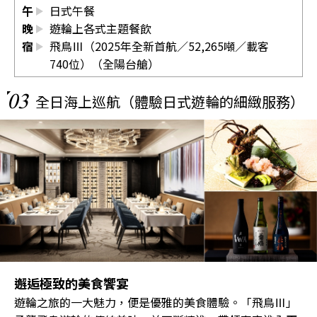
午
日式午餐
晚
遊輪上各式主題餐飲
宿
飛鳥Ⅲ（2025年全新首航／52,265噸／載客
740位）（全陽台艙）
03
全日海上巡航（體驗日式遊輪的細緻服務）
邂逅極致的美食饗宴
遊輪之旅的一大魅力，便是優雅的美食體驗。「飛鳥Ⅲ」