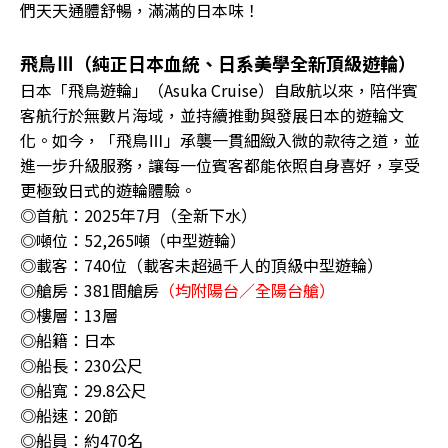
們天天通體舒暢，滿滿的日本味！
飛鳥Ⅲ（純正日本血統、日系美學全新頂級遊輪）
日本「飛鳥遊輪」（Asuka Cruise）自啟航以來，陪伴賓
客航行於無數片海域，並持續推動與發展日本的遊輪文
化。如今，「飛鳥Ⅲ」承襲一貫細緻入微的款待之道，並
進一步升級服務，讓每一位賓客都能依照自身喜好，享受
更極致日式的遊輪體驗。
◎首航：2025年7月（全新下水）
◎噸位：52,265噸（中型遊輪）
◎載客：740位（載客未超過千人的頂級中型遊輪）
◎艙房：381間艙房
（均附陽台／全陽台艙）
◎樓層：13層
◎船籍：日本
◎船長：230公尺
◎船寬：29.8公尺
◎船速：20節
◎船員：約470名