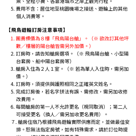
票、全程小費、各靠港城市之岸上觀光行程。
5. 費用不含：居住地至桃園機場之接送、遊輪上的其他
個人消費等。
【飛鳥遊輪訂房注意事項】
1. 團費標價為８樓「飛鳥陽台艙」。（※ 欲改訂其他坪
數／樓層的陽台艙皆需另外加價。）
2. 訂房時，請告知艙房選項。（※ 飛鳥陽台艙、小型陽
台套房、船中陽台套房等）
3. 艙房入住為２人１室。（※ 若為單人入住時，需另加
價。）
4. 訂房時，須提供與護照相同之正確英文姓名。
5. 完成訂房後，若名字拼法有誤、需修改，需另加收修
改費用。
6. 每間艙房的第一人不允許更名（視同取消）；第二人
可接受更名（換人／需另加收更名費用）。
７. 艙房住宿乃根據飛鳥遊輪實際供應而定，並做最佳安
排。恕無法指定房號，如有特殊需求，請於訂位時提