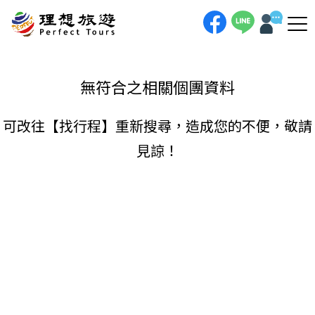
理想旅遊-
手機直撥
聯絡我們
無符合之相關個團資料
可改往【
找行程
】重新搜尋，造成您的不便，敬請
見諒！