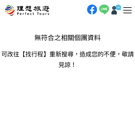
理想旅遊-
手機直撥
聯絡我們
無符合之相關個團資料
可改往【
找行程
】重新搜尋，造成您的不便，敬請
見諒！