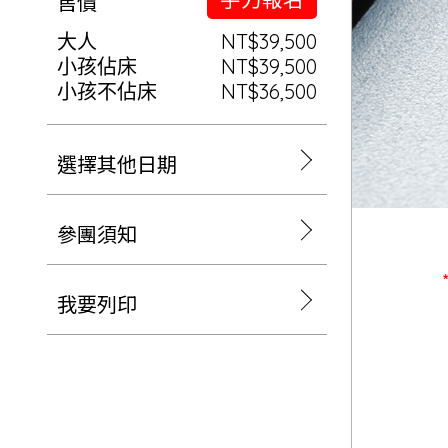
日本
售價
斯洛伐克
克羅埃西亞
斯洛維尼亞
大人
NT$39,500
中國
波士尼亞赫塞哥維納
小孩佔床
NT$39,500
北疆
小孩不佔床
NT$36,500
俄羅斯聯邦
韓國
西南歐
首爾
選擇其他日期
荷蘭國王節
楓紅
英愛軍樂節
東南
參團須知
賽普勒斯‧馬爾他
泰國M
天空之城‧愛琴海三島
瑞士觀景火車名峰健行
我要列印
義大利
西西里島
西班牙
葡萄牙
德國
奧地利
荷蘭
法國
瑞士
英國
愛爾蘭