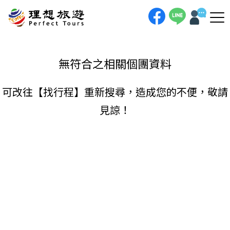
理想旅遊-
手機直撥
聯絡我們
無符合之相關個團資料
可改往【
找行程
】重新搜尋，造成您的不便，敬請
見諒！