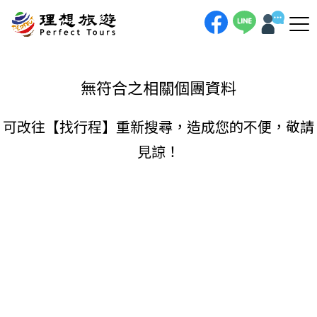
理想旅遊-
手機直撥
聯絡我們
無符合之相關個團資料
可改往【
找行程
】重新搜尋，造成您的不便，敬請
見諒！