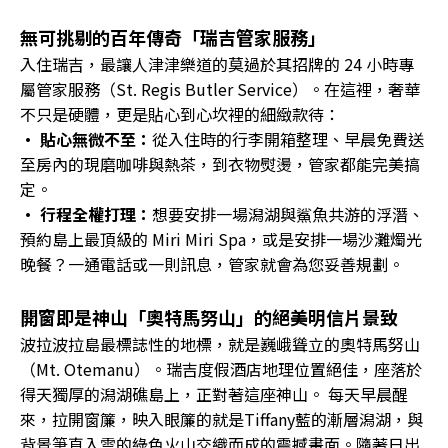
無可挑剔的百年傳奇「瑞吉管家服務」
入住瑞吉，最讓人津津樂道的莫過於其招牌的 24 小時專
屬管家服務（St. Regis Butler Service）。在這裡，奢華
不只是硬體，更是貼心到心坎裡的細緻款待：
• 貼心無微不至：
從入住時的行李開箱整理、早晨免費送
至房內的現磨咖啡與熱茶，到衣物熨燙，管家都能完美搞
定。
• 行程全權打理：
想要安排一場潟湖與鯊魚共游的浮潛、
預約島上最頂級的 Miri Miri Spa，或是安排一場沙灘燭光
晚餐？一通電話或一則訊息，管家就會為您妥善規劃。
開窗即是神山「奧特馬努山」的絕美明信片景致
波拉波拉島最標誌性的地標，就是巍峨聳立的奧特馬努山
（Mt. Otemanu）。瑞吉度假酒店地理位置絕佳，座落於
得天獨厚的潟湖礁島上，正對著這座神山。 每天早晨醒
來，拉開窗簾，映入眼簾的就是Tiffany藍的漸層潟湖，與
背景筆直入雲的綠色火山交織而成的震撼畫面。隨著日出