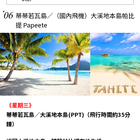
06
蒂蒂若瓦島／（國內飛機）大溪地本島帕比
提 Papeete
《星期三》
蒂蒂若瓦島／大溪地本島(PPT)（飛行時間約35分
鐘）