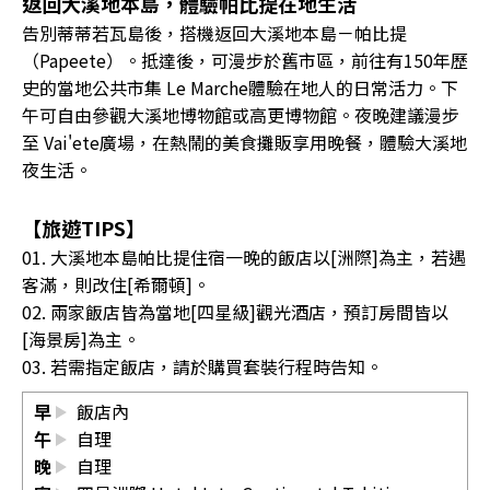
返回大溪地本島，體驗帕比提在地生活
告別蒂蒂若瓦島後，搭機返回大溪地本島－帕比提
（Papeete）。抵達後，可漫步於舊市區，前往有150年歷
史的當地公共市集 Le Marche體驗在地人的日常活力。下
午可自由參觀大溪地博物館或高更博物館。夜晚建議漫步
至 Vai'ete廣場，在熱鬧的美食攤販享用晚餐，體驗大溪地
夜生活。
【旅遊TIPS】
01. 大溪地本島帕比提住宿一晚的飯店以[洲際]為主，若遇
客滿，則改住[希爾頓]。
02. 兩家飯店皆為當地[四星級]觀光酒店，預訂房間皆以
[海景房]為主。
03. 若需指定飯店，請於購買套裝行程時告知。
早
飯店內
午
自理
晚
自理