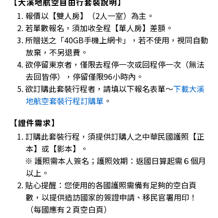
【大溪地航空自由行套裝說明】
1. 報價以【雙人房】（2人一室）為主。
2. 若單數報名，須加收全程【單人房】差額。
3. 所贈送之「40GB手機上網卡」，若不使用，視同自動
放棄，不另退費。
4. 欲停留東京者，僅限去程停一次或回程停一次（無法
去回皆停），停留僅限96小時內。
5. 欲訂購此套裝行程者，請填以下報名表單～
下載大溪
地航空套裝行程訂購單
。
【證件需求】
1. 訂購此套裝行程，須提供訂購人之中華民國護照【正
本】或【影本】。
※ 護照需本人簽名；護照效期：返國日算起需６個月
以上。
2. 貼心提醒：您使用的各國護照需備有足夠的空白頁
數，以提供造訪國家的簽證申請、移民官署用印！
（每國應有２頁空白頁）