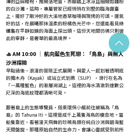
薄的亞麻睡袍，推開落地窗，赤腳踏上冰涼且細緻如麵粉
的白沙灘。這時，專屬管家已經悄悄在別墅的臨海露臺
上，擺好了剛沖好的大溪地香草咖啡與現烤的可頌。運氣
好的話，在晨曦那抹溫柔的粉橘色光芒中，您還能看見綠
蠵龜在平靜如鏡的海面上探出頭。這份天地間彷彿只剩彼
此的寧靜，是奢華的最高境界。
^
🚣 AM 10:00 ｜ 航向藍色生死戀：「鳥島」與無人
沙洲探險
早點過後，浪漫的冒險正式展開。與愛人一起划著透明底
的獨木舟（Kayak）或站立式划槳（SUP），滑行在名為
「一萬種藍色」的漸層潟湖上。這裡的海水清澈到連數公
尺深的海底紋理都清晰可見。
跟著島上的生態導覽員，搭乘環保小艇前往被稱為「鳥
島」的 Tahuna Iti。這裡是成千上萬隻海鳥的棲息地。當
船隻靠近，看著漫天飛舞的珍稀鳥類在純白沙洲與碧海藍
天間盤旋，那種原始自然的生命力，會讓心靈感受到前所