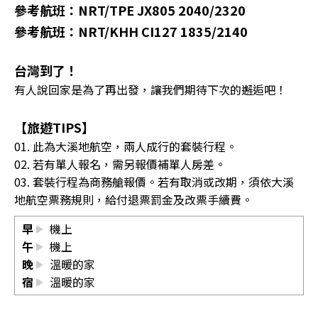
參考航班：NRT/TPE JX805 2040/2320
參考航班：NRT/KHH CI127 1835/2140
台灣到了！
有人說回家是為了再出發，讓我們期待下次的邂逅吧！
【旅遊TIPS】
01. 此為大溪地航空，兩人成行的套裝行程。
02. 若有單人報名，需另報價補單人房差。
03. 套裝行程為商務艙報價。若有取消或改期，須依大溪
地航空票務規則，給付退票罰金及改票手續費。
早
機上
午
機上
晚
溫暖的家
宿
溫暖的家