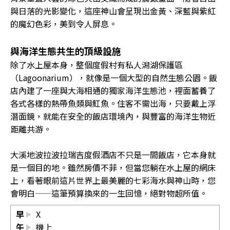
與日落的光影變化，這座神山會呈現出金黃、深藍與紫紅
的魔幻色彩，美到令人屏息。
與海洋生態共生的頂級設施
除了水上屋本身，整個度假村有私人潟湖保護區
（Lagoonarium），就像是一個大型的自然生態公園。飯
店內建了一座與大海相通的獨家海洋生態池，裡面蓄養了
各式各樣的熱帶魚類與魟魚。住客不需出海，只要戴上浮
潛面鏡，就能在安全的飯店環境內，與豐富的海洋生物近
距離共游。
大溪地波拉波拉瑞吉度假酒店不只是一間飯店，它本身就
是一個目的地。雖然房價不菲，但當您躺在水上屋的網床
上，看著眼前這片世界上最美麗的七彩海水與神山時，您
會明白——這筆預算換來的一生回憶，絕對物超所值。
早
X
午
機上