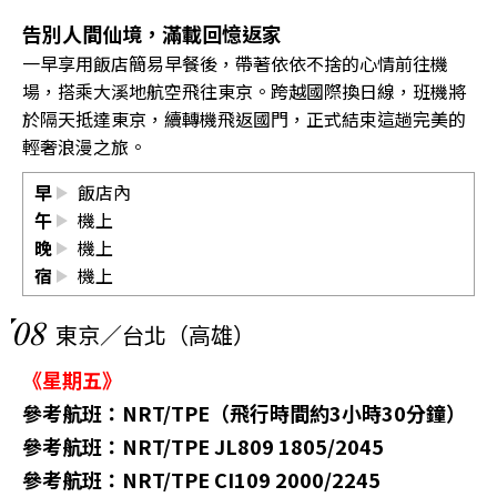
告別人間仙境，滿載回憶返家
一早享用飯店簡易早餐後，帶著依依不捨的心情前往機
場，搭乘大溪地航空飛往東京。跨越國際換日線，班機將
於隔天抵達東京，續轉機飛返國門，正式結束這趟完美的
輕奢浪漫之旅。
早
飯店內
午
機上
晚
機上
宿
機上
08
東京／台北（高雄）
《星期五》
參考航班：NRT/TPE（飛行時間約3小時30分鐘）
參考航班：NRT/TPE JL809 1805/2045
參考航班：NRT/TPE CI109 2000/2245