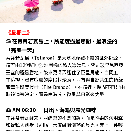
《星期二》
⛱️ 在蒂蒂若瓦島上，所能度過最悠閒、最浪漫的
「完美一天」
蒂蒂若瓦島（Tetiaroa）是大溪地深藏不露的世外桃源。
這座由12個細小沙洲圍繞的私人環礁島，曾是玻里尼西亞
王室的避暑勝地，後來更深深迷住了巨星馬龍．白蘭度。
在這裡，沒有喧囂的度假村聚落，只有與自然共生的頂級
奢華生態度假村（The Brando）。在這裡，時間不再是由
時鐘滴答決定，而是由海浪、微風與日影來丈量。
🌅 AM 06:30 ｜ 日出、海龜與晨光咖啡
在蒂蒂若瓦醒來，叫醒您的不是鬧鐘，而是輕柔的海浪聲
和從私人別墅（Villa）木窗縫隙灑落的晨光。套上一件輕