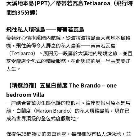
大溪地本島(PPT)／蒂蒂若瓦島Tetiaaroa（飛行時
間約35分鐘）
飛往私人環礁島——蒂蒂若瓦島
帶著好心情搭乘國內航線，從波拉波拉島至大溪地本島轉
機，飛往美得令人屏息的私人島嶼——蒂蒂若瓦島
（Tetiaaroa）。展開另一段屬於大溪地的秘境之旅，並且
享受飯店全包式的精緻服務。在此與您的另一半共度美好
人生。
【精選旅宿】五星白蘭度 The Brando – one
bedroom Villa
一座結合奢華與生態保護的度假村。這座度假村原本是馬
龍．白蘭度（Marlon Brando）的私人環礁島嶼，現在已
成為世界頂級的全包式度假勝地。
僅提供35間獨立的豪華別墅，每間都設有私人游泳池，並