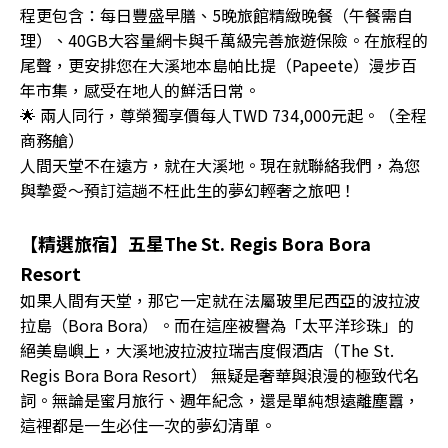
程更包含：每日豐盛早膳、5晚旅館精緻晚餐（午餐需自
理）、40GB大容量網卡與千萬級完善旅遊保險。在旅程的
尾聲，更安排您在大溪地本島帕比提（Papeete）漫步百
年市集，感受在地人的鮮活日常。
🌟 兩人同行，尊榮獨享價每人TWD 734,000元起。（全程
商務艙）
人間天堂不在遠方，就在大溪地。現在就聯絡我們，為您
與摯愛～預訂這趟不枉此生的夢幻輕奢之旅吧！
【精選旅宿】五星The St. Regis Bora Bora
Resort
如果人間有天堂，那它一定就在法屬玻里尼西亞的波拉波
拉島（Bora Bora）。而在這座被譽為「太平洋珍珠」的
絕美島嶼上，大溪地波拉波拉瑞吉度假酒店（The St.
Regis Bora Bora Resort） 無疑是奢華與浪漫的極致代名
詞。無論是蜜月旅行、週年紀念，還是單純想遠離塵囂，
這裡都是一生必住一次的夢幻清單。