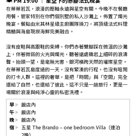
🍽 PM 19:00 ｜ 星空下的赤腳法式晚宴
在蒂蒂若瓦，浪漫的壓軸永遠與星空有關。今晚不在餐廳
用餐，管家特別在你們個別墅的私人沙灘上，佈置了燭光
晚宴。餐點由米其林星級主廚團隊操刀，將頂級法式料理
精髓與海島現撈海鮮完美融合。
沒有皮鞋與高跟鞋的束縛，你們赤著雙腳踩在微溫的沙灘
上，伴著微弱的火光與燭光，聽著遠處礁岩上細碎的浪濤
聲。抬頭一望，是毫無光害、銀河橫跨天際的璀璨星空。
在蒂蒂若瓦島度過的一天，沒有緊湊的行程，也沒有喧鬧
的打卡人群。這裡的奢華，是把「時間」與「空間」完全
還給了自然，也還給了彼此。這不只是一趟旅行，更是一
場關於浪漫與純淨心靈的私密洗禮。
早
飯店內
午
飯店內
晚
飯店內
宿
五星 The Brando – one bedroom Villa（連泊
2晚）