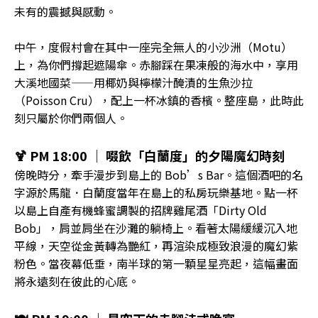
未有的震撼與感動。
中午，度假村會在其中一座完全無人的小沙洲（Motu）
上，為你們撐起遮陽傘。赤腳踩在果凍般的海水中，享用
大溪地國菜——用椰奶與檸檬汁醃漬的生魚沙拉
（Poisson Cru），配上一杯冰鎮的香檳。整座島，此時此
刻只屬於你們兩個人。
🍹 PM 18:00 ｜ 啜飲「白蘭度」的夕陽魔幻時刻
傍晚時分，牽手漫步到島上的 Bob’s Bar。這個酒吧的名
字源於馬龍．白蘭度當年在島上的私房玩樂基地。點一杯
以島上自產有機蜂蜜調製的招牌雞尾酒「Dirty Old
Bob」，肩並肩坐在沙灘的躺椅上。看著太陽緩緩沉入地
平線，天空從金黃轉為艷紅，再渲染成極致浪漫的魔幻紫
粉色。當夜幕低垂，南半球的第一顆星星亮起，這幅畫面
將永遠刻在彼此的心底。