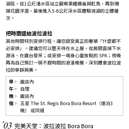
湖區，從1公尺淺水區站立觀察黑鰭礁鯊與魟魚，再到珊
瑚花園浮潛，最後進入5-6公尺深水區體驗潟湖的立體層
次。
把時間還給波拉波拉
其他時間特別安排行程，讓您感受真正的奢華「什麼都不
必安排」。建議您可以整天待在水上屋，從房間直接下水
游泳、在露台發呆；或安排一場身心靈放鬆的 SPA；傍晚
再為自己預訂一頓不趕時間的浪漫晚餐，深刻體會波拉波
拉的寧靜與美。
早
飯店內
午
自理
晚
飯店內
宿
五星 The St. Regis Bora Bora Resort（連泊3
晚） 或同級
03
完美天堂：波拉波拉 Bora Bora