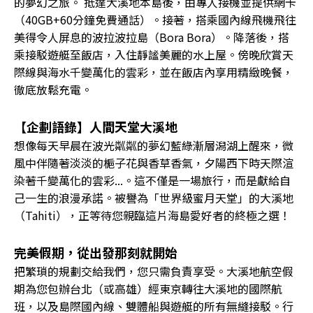
的夢幻之旅。 抵達大溪地本島後，由專人接機並提供網卡
（40GB+60分鐘免費通話）。接著，搭乘國內線飛機飛往
美得令人屏息的波拉波拉島（Bora Bora）。降落後，搭
乘接駁遊艇至飯店，入住靜謐美麗的水上屋。傍晚欣賞天
際線與海水千變萬化的雲彩，並在飯店內享用精緻晚餐，
徹底放鬆充電。
【企劃語錄】人間天堂大溪地
想像每天早晨在波光粼粼的夢幻藍綠漸層潟湖上醒來，微
風中伴隨著淡淡的梔子花與香草香氣，夕陽西下時天際渲
染著千變萬化的雲彩...。這不僅是一場旅行，而是獻給自
己一生的浪漫承諾。被譽為「世界級蜜月天堂」的大溪地
（Tahiti），正等待您親臨這片海島愛好者的終極之選！
完美假期，從出發那刻就開始
把繁瑣的規劃交給我們，您只需負責享受。大溪地航空假
期為您包辦台北（或高雄）經東京轉往大溪地的國際航
班，以及島際國內線、雙體船與遊艇的所有無縫接駁。行