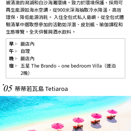
被清澈的潟湖和白沙海灘環繞。致力於環境保護，採用可
再生能源如海水空調，從900米深海抽取冷水降溫，高效
環保，降低能源消耗。 入住全包式私人島嶼，從全包式體
驗清單中選取想參加的活動如浮潛、皮划艇、瑜伽課程和
生態導覽。全天供餐與酒水飲料。
早
飯店內
午
自理
晚
飯店內
宿
五星 The Brando – one bedroom Villa（連泊
2晚）
05
蒂蒂若瓦島 Tetiaroa