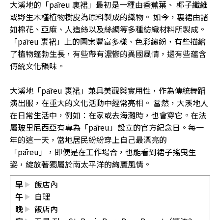
大溪地的「pāreu 裏裙」最初是一種由香蕉葉、 椰子纖維
或野生木槿植物樹皮為原料製成的織物。 如今，裏裙由諸
如棉花、亞麻、人造絲以及絲綢等多種紡織材料所製成。
「pāreu 裹裙」上的圖案豐富多樣、色彩繽紛，有些描繪
了植物蓬勃生長，有些帶有濃鬱的異國風情，還有些蘊含
傳統文化韻味。
大溪地「pāreu 裹裙」兼具美觀與實用性，作為傳統舞蹈
演出服，在重大的文化活動中經常亮相。 當然，大溪地人
在日常生活中，例如：在家或去海灘時，也會穿它。在法
屬玻里尼西亞有專為「pāreu」設立的官方紀念日。每一
年的這一天，當地居民紛紛穿上自己最漂亮的
「pāreu」，即便是在工作場合，也能看到裙子搖曳生
姿，綻放著獨屬於南太平洋的絢麗風情。
早
飯店內
午
自理
晚
飯店內