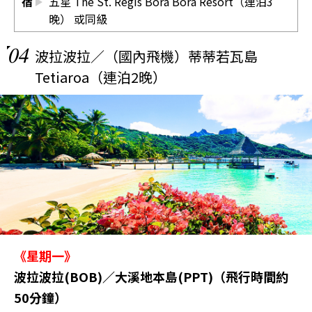
宿
五星 The St. Regis Bora Bora Resort（連泊3
晚） 或同級
04
波拉波拉／（國內飛機）蒂蒂若瓦島
Tetiaroa（連泊2晚）
《星期一》
波拉波拉(BOB)／大溪地本島(PPT)（飛行時間約
50分鐘）