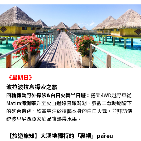
《星期日》
波拉波拉島探索之旅
四輪傳動野外探險&白日火舞半日遊：
搭乘4WD越野車從
Matira海灘攀升至火山邊緣俯瞰潟湖，參觀二戰時期留下
的砲台遺跡，欣賞專注於技藝本身的白日火舞，並拜訪傳
統波里尼西亞家庭品嚐熱帶水果。
【旅遊旅知】大溪地獨特的「裏裙」pāreu