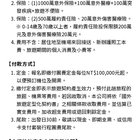
2. 保險：(1)1000萬意外保險+100萬意外醫療+100萬突
發疾病+旅遊不便險。
3. 保險：(2)500萬履約責任險、20萬意外傷害醫療險。
※ 0-14歲及70歲以上者，履約責任險投保限額200萬
元及意外傷害醫療險20萬元。
4. 費用不含：居住地至機場來回接送、新辦護照工本
費、旅遊期間的個人消費及小費等。
【付款方式】
1. 定金：報名即繳付團費定金每位NT$100,000元起，
以便預訂機位及開票。
2. 繳付定金即表示旅遊契約產生效力，預付此趟旅程的
旅館、機票等費用。若因故取消，本公司將依「國外
旅遊定型化契約書」之相關條款收取費用，並估算已
實支費用，加收超支費用或退回剩餘定金。
3. 尾款：出發日30前，敬請以現金、即期支票、或信用
卡支付套裝行程團費尾款。