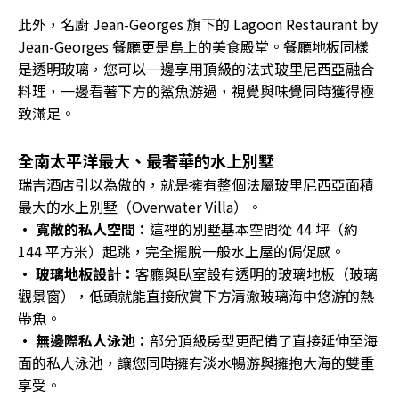
此外，名廚 Jean-Georges 旗下的 Lagoon Restaurant by
Jean-Georges 餐廳更是島上的美食殿堂。餐廳地板同樣
是透明玻璃，您可以一邊享用頂級的法式玻里尼西亞融合
料理，一邊看著下方的鯊魚游過，視覺與味覺同時獲得極
致滿足。
全南太平洋最大、最奢華的水上別墅
瑞吉酒店引以為傲的，就是擁有整個法屬玻里尼西亞面積
最大的水上別墅（Overwater Villa）。
• 寬敞的私人空間：
這裡的別墅基本空間從 44 坪（約
144 平方米）起跳，完全擺脫一般水上屋的侷促感。
• 玻璃地板設計：
客廳與臥室設有透明的玻璃地板（玻璃
觀景窗），低頭就能直接欣賞下方清澈玻璃海中悠游的熱
帶魚。
• 無邊際私人泳池：
部分頂級房型更配備了直接延伸至海
面的私人泳池，讓您同時擁有淡水暢游與擁抱大海的雙重
享受。