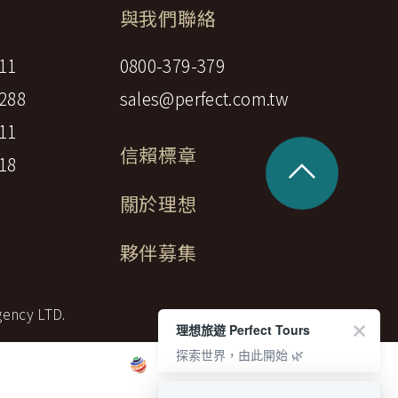
與我們聯絡
中美５國
祕魯
智利
爾
11
0800-379-379
兩極會
288
sales@perfect.com.tw
北極
南極
11
荷美遊輪
信賴標章
^
18
卡達
阿拉斯加
關於理想
極光峽灣
巴拿馬運河
夥伴募集
銀海遊輪
大洋遊輪
gency LTD.
NCL遊輪
理想旅遊 Perfect Tours
探索世界，由此開始 🌿
迪士尼遊輪
歐洲河輪