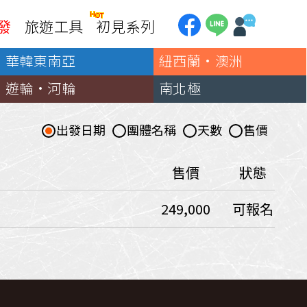
發
旅遊工具
初見系列
華韓東南亞
紐西蘭·澳洲
加拿大
銀行優惠
黃刀鎮極光
遊輪·河輪
南北極
第一銀行刷卡回饋
加東賞楓
聯邦銀行刷卡回饋
加西大環線
出發日期
團體名稱
天數
售價
國泰世華刷卡回饋
加拿大東西岸全覽
台新銀行3期
美國
售價
狀態
中國信託3期/6期
美西國家公園
249,000
可報名
威
美東紐奧良
企業專區
兆豐商銀
中南美
巴西嘉年華
🗿復活節島
天空之鏡-玻利維亞