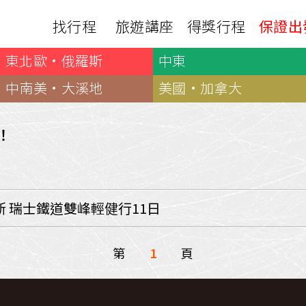
找行程
旅遊講座
得獎行程
保證出
東北歐·俄羅斯
中東
日本
非洲
下載
出國資訊
瀨溪
南紀熊野古道
中非９國
中南美·大溪地
美國·加拿大
服務確認單
護照申辦
‧四國
北陸
西非１８國
護照切結書
各國簽證
南非６國＋香草５國
名旅館
！
刷卡單
匯率查詢
印度洋香草５國
山陽
新潟‧谷川
旅遊定型化契約
全球天氣
動物大遷徙
北海道
🍁北關東
國外旅遊定型化契約
航班查詢
馬達加斯加
模里西斯
新潟‧谷川
🍁四國山陽
旅遊定型化契約
各國電壓
 瑞士鐵道雙峰輕健行11日
肯亞
納米比亞
辛巴
伊豆‧演歌天后演唱會
駐台觀光單位
利比亞
摩洛哥
埃及
京都奈良犬山
國外旅遊警示
突尼西亞
塞內加爾
第
1
頁
札幌雪祭
🧧山口縣
中南亞
頂級飛鳥-花火節
中亞５國