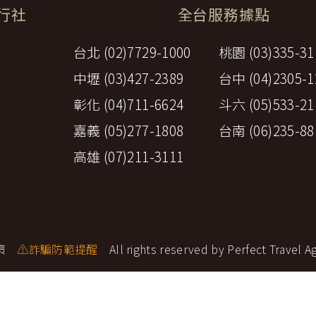
環航
旅行社
全台服務據點
印度
斯里蘭卡
不丹‧大吉嶺‧喀什米
台北 (02)7729-1000
桃園 (03)335-31
青藏鐵路
中東
中壢 (03)427-2389
台中 (04)2305-1
海灣５國
彰化 (04)711-6624
斗六 (05)533-21
‧華城
土耳其
雪嶽南怡島
嘉義 (05)277-1808
台南 (06)235-88
沙烏地阿拉伯
阿曼
亞
高雄 (07)211-3111
科威特
巴林
iniTour
富國島
澳洲
紐西蘭
大溪地
策
⚠詐騙防範提醒
All rights reserved by Perfect Travel A