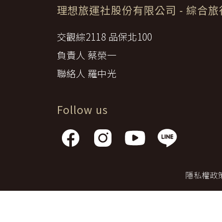
日本
斯洛伐克
克羅埃西亞
理想旅運社股份有限公司
- 綜合
斯洛維尼亞
中國
波士尼亞赫塞哥維納
交觀綜2118 品保北100
北疆
俄羅斯聯邦
負責人 蔡榮一
韓國
西南歐
聯絡人 羅中光
首爾
荷蘭國王節
楓紅
英愛軍樂節
Follow us
東南
賽普勒斯‧馬爾他
泰國M
天空之城‧愛琴海三島
瑞士觀景火車名峰健行
義大利
西西里島
西班牙
隱私權政
葡萄牙
德國
奧地利
荷蘭
法國
瑞士
英國
愛爾蘭