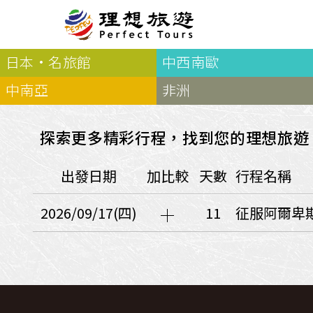
日本·名旅館
中西南歐
北歐
經典
服務Plus+
表單
極光
羅浮敦群島
挪威
奧入
中南亞
非洲
會員專區
旅客
芬蘭
瑞典
丹麥
冰島
廣島
電子圖書
自帶
法羅群島
格陵蘭島
日本
探索更多精彩行程，找到您的理想旅遊
優惠券回饋
傳真
北歐５國
四國
意見表抽獎
國外
出發日期
加比較
天數
行程名稱
🍁
東歐
量身訂做
郵輪
🍁
訂單查詢付款
國內
１６湖國家公園
2026/09/17(四)
11
征服阿爾卑斯
🍁
聯絡我們
巴爾幹半島
🍁
觀光局Taiwan
波蘭‧波羅的海
❄️
保加利亞‧羅馬尼亞
日本
捷克
波蘭
匈牙利