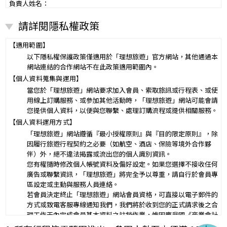
負責人姓名：
電話：
請詳閱隱私權政策
營業所：
甲乙雙方同意就本旅遊事項，依下列約定辦理。
第一條（國外旅遊之意義）
【適用範圍】
本契約所謂國外旅遊，係指到中華民國疆域以外其他國家或地區旅
以下隱私權保護政策僅適用於「理想旅遊」官方網站，其他通過本
遊。
網站連結的合作網站不在此政策適用範圍內。
赴中國大陸旅行者，準用本旅遊契約之約定。
【個人資料蒐集與運用】
第二條（適用之範圍及順序）
當您於「理想旅遊」網站要求加入會員、索取旅訊或行程表、或使
甲乙雙方關於本旅遊之權利義務，依本契約條款之約定定之；本契約
用線上訂購服務、或參加其他活動時，「理想旅遊」網站可能會請
中未約定者，適用中華民國有關法令之規定。
您提供個人資料，以便與您聯繫、處理訂購流程或提供相關服務。
第三條（旅遊團名稱、旅遊行程及廣告責任）
【個人資料運用方式】
本旅遊團名稱為____________________
「理想旅遊」網站遵循『最小授權原則』與『目的限定原則』，除
一、
旅遊地區（國家、城市或觀光地點）：________
因履行旅遊行程契約之必要（如航空、酒店、保險等境外合作夥
行程（啟程出發地點、回程之終止地點、日期、交通工具、住
伴）外，絕不違法揭露或流出您的個人識別資訊。
二、
宿旅館、餐飲、遊覽、安排購物行程及其所附隨之服務說
您有權隨時修改個人帳號資料及偏好設定。如果您選擇不接收任何
明）：_________
廣告或聯繫資訊，「理想旅遊」將完全予以尊重，請自行於會員專
與本契約有關之附件、廣告、宣傳文件、行程表或說明會之說明內容
區設定或主動與服務人員連絡。
均視為本契約內容之一部分。乙方應確保廣告內容之真實，對甲方所
若會員決定終止「理想旅遊」網站會員資格，可直接以電子郵件的
負之義務不得低於廣告之內容。
方式或致電客服專線通知我們，我們將於收到您的正式請求後之合
第一項記載得以所刊登之廣告、宣傳文件、行程表或說明會之說明內
理工作天內完成會員基本資料之註銷作業，惟因應我國《商業會計
容代之。
法》及《稅捐稽徵法》之法定保存年限要求，相關交易憑證與帳務