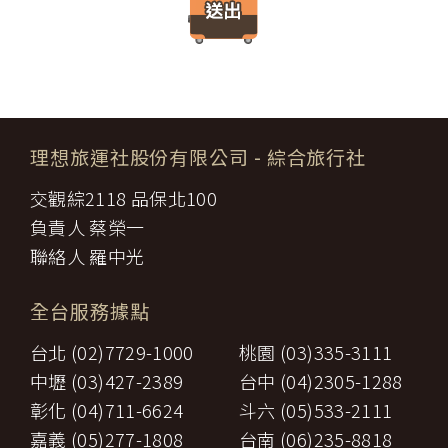
請求賠償因契約終止而生之損害。
件、地址、郵遞區號、電話、生日、性別、職業和個人興趣等）、
旅遊開始後，乙方依前項規定終止契約時，甲方得請求乙方墊付費用
收貨人資料（如姓名、電話、地址、郵遞區號等）、付款資料（如
將其送回原出發地。於到達後，由甲方附加年利率__％利息償還乙
銀行轉帳號碼等）等相關資訊。
方。
所有線上購物流程與加密機制，均依照交易安全認證中心以確保您
第八條（旅遊費用所涵蓋之項目）
的電子交易安全，「理想旅遊」網站採用寰宇數位認證中心提供之
甲方依第五條約定繳納之旅遊費用，除雙方依第三十七條另有約定以
GlobalTrust SSL 網站伺服器數位憑證機制，您的訂單在線上交易
外，應包括下列項目：
過程中，均採用國際最高標準的 256-bit 安全加密技術進行傳輸處
理想旅運社股份有限公司
- 綜合旅行社
代辦證件之行政規費：乙方代理甲方辦理出國所需之手續費及
理（即表示您傳送的資料正經過 SSL 保密機制的防護中，就算中
一、
簽證費及其他規費。
途被不法攔截，也是一堆亂碼無法解讀。），無資料外洩之虞。
交觀綜2118 品保北100
二、
交通運輸費：旅程所需各種交通運輸之費用。
【隱私權保護政策修訂】
三、
餐飲費：旅程中所列應由乙方安排之餐飲費用。
負責人 蔡榮一
「理想旅遊」網站保有修訂本政策之權利。當「理想旅遊」網站在
住宿費：旅程中所列住宿及旅館之費用，如甲方需要單人房，
四、
使用個人資料的規定上作出大修改時，會在網頁上張貼告示，通知
聯絡人 羅中光
經乙方同意安排者，甲方應補繳所需差額。
您相關事項。
五、
遊覽費用：旅程中所列之一切遊覽費用及入場門票費等。
【智慧財產權】
接送費：旅遊期間機場、港口、車站等與旅館間之一切接送費
六、
全台服務據點
尊重智慧財產權為全民應盡義務，「理想旅遊」網站所有程式、網
用。
站內容及圖片，均由「理想旅遊」或其他權利人依法擁有其智慧財
行李費：團體行李往返機場、港口、車站等與旅館間之一切接
台北 (02)7729-1000
桃園 (03)335-3111
產權，任何人不得逕自使用、修改、重製、公開播送、改作、散
七、
送費用及團體行李接送人員之小費，行李數量之重量依航空公
布、發行、公開發表、進行還原工程、解編或反向組譯。若需引用
司規定辦理。
中壢 (03)427-2389
台中 (04)2305-1288
或轉載，請事先依法取得「理想旅遊」或相關權利人之書面同意。
八、
稅捐：各地機場服務稅捐及團體餐宿稅捐。
彰化 (04)711-6624
斗六 (05)533-2111
【我們對保護您隱私權的承諾】
九、
服務費：領隊及其他乙方為甲方安排服務人員之報酬。
十、
保險費：責任保險及履約保證保險。
嘉義 (05)277-1808
台南 (06)235-8818
為確保您的個人資料安全，我們傳遞所有隱私權與安全準則予「理