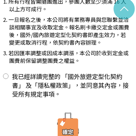
1. 所有行程皆需隨團進出，參團人數至少須滿 16 人
未記載第一項內容或記載之內容與刊登廣告、宣傳文件、行程表或說
^
紀錄將於法定保存期限屆滿後自動進行安全銷毀，不在此限。自終
明會之說明記載不符者，以最有利於甲方之內容為準。
以上方可成行。
止「理想旅遊」網站會員身份之日起（以本站系統發出之確認電子
第四條（集合及出發時地）
郵件為準），您將即刻喪失所有本服務所提供之尊榮優惠及權益。
2. 一旦報名之後，本公司將有業務專員與您聯繫並洽
甲方應於民國_____年_____月_____日_____時_____分於
【Cookies 的運用政策】
__________準時集合出發。甲方未準時到約定地點集合致未能出
談相關事宜及收取定金。報名刷卡繳交定金或團費
為提供個人化的服務，本資訊網會使用 Cookies 技術來儲存並在
發，亦未能中途加入旅遊者，視為甲方任意解除契約，乙方得依第十
後，國外/國內旅遊定型化契約書即產生效力，若
某些時候追蹤使用者的資料。本網站使用 Cookies 大多僅基於輔
三條之約定，行使損害賠償請求權。
變更或取消行程，依契約書內容辦理。
助作用，例如儲存您偏好的特定種類資料，或儲存相關密碼以方便
第五條（旅遊費用及付款方式）
您上網至本行網站時不必每次再輸入密碼…等。
旅遊費用：______________________
3. 若因匯率調整或因成本調漲，本公司於收到定金或
※
Cookies 是網站伺服器用來和使用者瀏覽器進行溝通的一種技術，
除雙方有特別約定者外，甲方應依下列約定繳付：
團費前保留調整團費之權益。
它可能在使用者的電腦中儲存某些資訊，大部分 Cookies 的有效
簽訂本契約時，甲方應以_______(現金、信用卡、轉帳、支票
一、
期限僅限於一定期間或單次造訪。但是使用者可以經由瀏覽器的設
等方式)繳付新臺幣___________元。
定，取消或限制此項功能。
其餘款項以_______ (現金、信用卡、轉帳、支票等方式)於出發
我已經詳讀完整的 「國外旅遊定型化契約
二、
「理想旅遊」網站自動接收並紀錄您瀏覽或查詢時所產生的相關記
前三日或說明會時繳清。
書」 及「隱私權政策」，並同意其內容，接
錄，這是系統本身所自行記錄的行為，記錄包括您使用連線設備的
前項之特別約定，除經雙方同意並增訂其他協議事項於本契約第三十
IP 位址、使用時間、使用的瀏覽器、瀏覽及點選資料紀錄…等。這
七條，乙方不得以任何名義要求增加旅遊費用。
受所有規定事項。
些系統自動記錄的資料無法直接辨識個人身份，僅用於分析網站流
第六條（旅客怠於給付旅遊費用之效力）
量並提升「理想旅遊」網站的服務品質，請您放心。
甲方因可歸責自己之事由，怠於給付旅遊費用者，乙方得定相當期限
催告甲方給付，甲方逾期不為給付者，乙方得終止契約。甲方應賠償
【線上訂購與付款】
之費用，依第十三條約定辦理；乙方如有其他損害，並得請求賠償。
當您經由「理想旅遊」網站交易平台進行線上報名，為瞭解您購買
第七條（旅客協力義務）
產品或服務的類別與數量，以及付款人、收受貨款資料，「理想旅
旅遊需甲方之行為始能完成，而甲方不為其行為者，乙方得定相當期
遊」網站將會以線上或離線方式，蒐集您主動提供所購買產品或服
限，催告甲方為之。甲方逾期不為其行為者，乙方得終止契約，並得
務內容（如品名、數量、金額等）、付款人資料（如姓名、電子郵