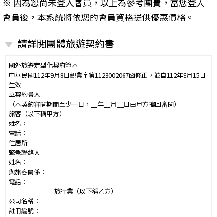
※ 因為您尚未登入會員，以上為參考團費，當您登入
會員後，本系統將依您的會員資格提供優惠價格。
請詳閱團體旅遊契約書
國外旅遊定型化契約範本
中華民國112年9月8日觀業字第1123002067函修正，並自112年9月15日
生效
立契約書人
（本契約審閱期間至少一日，__年__月__日由甲方攜回審閱）
旅客（以下稱甲方）
姓名：
電話：
住居所：
緊急聯絡人
姓名：
與旅客關係：
電話：
旅行業（以下稱乙方）
公司名稱：
註冊編號：