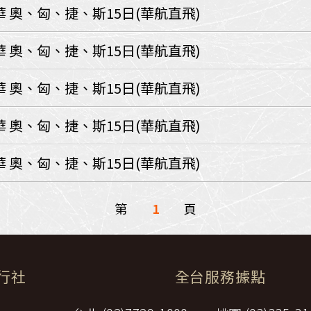
環航
 奧、匈、捷、斯15日(華航直飛)
印度
斯里蘭卡
不丹‧大吉嶺‧喀什米
 奧、匈、捷、斯15日(華航直飛)
青藏鐵路
中東
 奧、匈、捷、斯15日(華航直飛)
海灣５國
‧華城
土耳其
 奧、匈、捷、斯15日(華航直飛)
雪嶽南怡島
沙烏地阿拉伯
阿曼
亞
科威特
巴林
 奧、匈、捷、斯15日(華航直飛)
iniTour
富國島
澳洲
第
1
頁
紐西蘭
大溪地
旅行社
全台服務據點