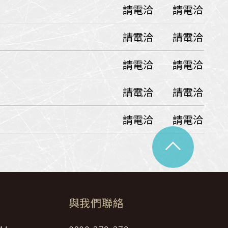
請電洽
請電洽
中美５國
祕魯
智利
爾
請電洽
請電洽
兩極會
請電洽
請電洽
北極
南極
荷美遊輪
請電洽
請電洽
卡達
阿拉斯加
極光峽灣
請電洽
請電洽
巴拿馬運河
^
銀海遊輪
大洋遊輪
NCL遊輪
與我們聯絡
迪士尼遊輪
歐洲河輪