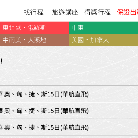
找行程
旅遊講座
得獎行程
保證出
東北歐·俄羅斯
中東
日本
非洲
下載
出國資訊
瀨溪
南紀熊野古道
中非９國
中南美·大溪地
美國·加拿大
服務確認單
護照申辦
‧四國
北陸
西非１８國
護照切結書
各國簽證
南非６國＋香草５國
名旅館
！
刷卡單
匯率查詢
印度洋香草５國
山陽
新潟‧谷川
旅遊定型化契約
全球天氣
動物大遷徙
北海道
🍁北關東
國外旅遊定型化契約
航班查詢
馬達加斯加
模里西斯
新潟‧谷川
🍁四國山陽
旅遊定型化契約
各國電壓
 奧、匈、捷、斯15日(華航直飛)
肯亞
納米比亞
辛巴
伊豆‧演歌天后演唱會
駐台觀光單位
利比亞
摩洛哥
埃及
京都奈良犬山
國外旅遊警示
 奧、匈、捷、斯15日(華航直飛)
突尼西亞
塞內加爾
札幌雪祭
🧧山口縣
中南亞
 奧、匈、捷、斯15日(華航直飛)
頂級飛鳥-花火節
中亞５國