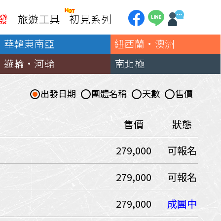
發
旅遊工具
初見系列
華韓東南亞
紐西蘭·澳洲
加拿大
銀行優惠
黃刀鎮極光
遊輪·河輪
南北極
第一銀行刷卡回饋
加東賞楓
聯邦銀行刷卡回饋
加西大環線
出發日期
團體名稱
天數
售價
國泰世華刷卡回饋
加拿大東西岸全覽
台新銀行3期
美國
售價
狀態
中國信託3期/6期
美西國家公園
279,000
可報名
威
美東紐奧良
企業專區
兆豐商銀
中南美
279,000
可報名
巴西嘉年華
279,000
成團中
🗿復活節島
天空之鏡-玻利維亞