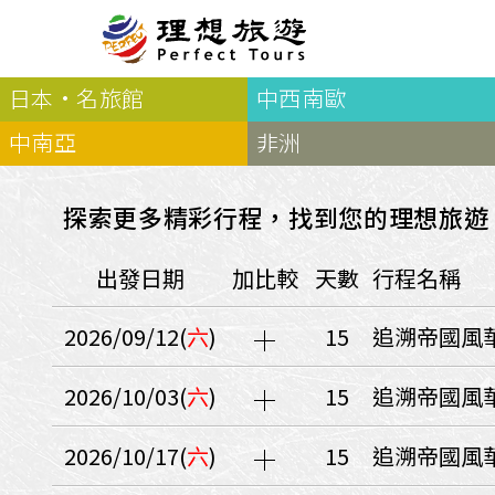
日本·名旅館
中西南歐
北歐
經典
服務Plus+
表單
極光
羅浮敦群島
挪威
奧入
中南亞
非洲
會員專區
旅客
芬蘭
瑞典
丹麥
冰島
廣島
電子圖書
自帶
法羅群島
格陵蘭島
日本
探索更多精彩行程，找到您的理想旅遊
優惠券回饋
傳真
北歐５國
四國
意見表抽獎
國外
出發日期
加比較
天數
行程名稱
🍁
東歐
量身訂做
郵輪
🍁
訂單查詢付款
國內
１６湖國家公園
2026/09/12(
六
)
15
追溯帝國風華
🍁
聯絡我們
巴爾幹半島
🍁
觀光局Taiwan
波蘭‧波羅的海
2026/10/03(
六
)
15
追溯帝國風華
❄️
保加利亞‧羅馬尼亞
2026/10/17(
六
)
15
追溯帝國風華
日本
捷克
波蘭
匈牙利