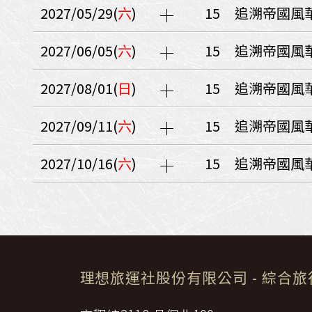
日本
斯洛伐克
克羅埃西亞
2027/05/29(
六
)
15
追溯帝國風華
斯洛維尼亞
中國
波士尼亞赫塞哥維納
2027/06/05(
六
)
15
追溯帝國風華
北疆
俄羅斯聯邦
韓國
2027/08/01(
日
)
15
追溯帝國風華
西南歐
首爾
荷蘭國王節
2027/09/11(
六
)
15
追溯帝國風華
楓紅
英愛軍樂節
東南
2027/10/16(
六
)
15
追溯帝國風華
賽普勒斯‧馬爾他
泰國M
天空之城‧愛琴海三島
瑞士觀景火車名峰健行
義大利
西西里島
西班牙
葡萄牙
德國
奧地利
荷蘭
法國
瑞士
英國
理想旅運社股份有限公司
- 綜合
愛爾蘭