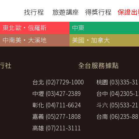
找行程
旅遊講座
得獎行程
保證出
東北歐·俄羅斯
中東
日本
非洲
下載
出國資訊
瀨溪
南紀熊野古道
中非９國
中南美·大溪地
美國·加拿大
服務確認單
護照申辦
‧四國
北陸
西非１８國
護照切結書
各國簽證
南非６國＋香草５國
名旅館
刷卡單
匯率查詢
旅行社
全台服務據點
印度洋香草５國
山陽
新潟‧谷川
旅遊定型化契約
全球天氣
動物大遷徙
北海道
🍁北關東
台北 (02)7729-1000
桃園 (03)335-31
國外旅遊定型化契約
航班查詢
馬達加斯加
模里西斯
新潟‧谷川
🍁四國山陽
旅遊定型化契約
各國電壓
中壢 (03)427-2389
台中 (04)2305-1
肯亞
納米比亞
辛巴
伊豆‧演歌天后演唱會
駐台觀光單位
利比亞
摩洛哥
埃及
彰化 (04)711-6624
斗六 (05)533-21
京都奈良犬山
國外旅遊警示
突尼西亞
塞內加爾
札幌雪祭
🧧山口縣
嘉義 (05)277-1808
台南 (06)235-88
中南亞
頂級飛鳥-花火節
高雄 (07)211-3111
中亞５國