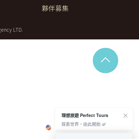
夥伴募集
中美５國
祕魯
智利
爾
兩極會
gency LTD.
北極
南極
荷美遊輪
^
卡達
阿拉斯加
極光峽灣
巴拿馬運河
銀海遊輪
大洋遊輪
NCL遊輪
理想旅遊 Perfect Tours
探索世界，由此開始 🌿
迪士尼遊輪
歐洲河輪