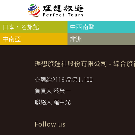
日本·名旅館
中西南歐
北歐
經典
服務Plus+
表單
極光
羅浮敦群島
挪威
奧入
中南亞
非洲
會員專區
旅客
芬蘭
瑞典
丹麥
冰島
廣島
電子圖書
自帶
法羅群島
格陵蘭島
日本
優惠券回饋
傳真
理想旅運社股份有限公司
- 綜合
北歐５國
四國
意見表抽獎
國外
🍁
東歐
交觀綜2118 品保北100
量身訂做
郵輪
🍁
訂單查詢付款
國內
１６湖國家公園
負責人 蔡榮一
🍁
聯絡我們
巴爾幹半島
聯絡人 羅中光
🍁
觀光局Taiwan
波蘭‧波羅的海
❄️
保加利亞‧羅馬尼亞
Follow us
日本
捷克
波蘭
匈牙利