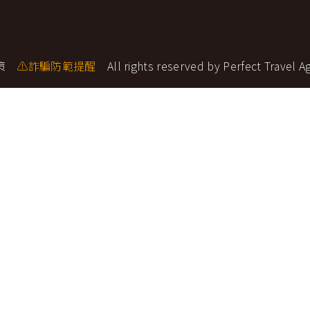
環航
印度
斯里蘭卡
不丹‧大吉嶺‧喀什米
青藏鐵路
策
⚠詐騙防範提醒
All rights reserved by Perfect Travel A
中東
海灣５國
‧華城
土耳其
雪嶽南怡島
沙烏地阿拉伯
阿曼
亞
科威特
巴林
iniTour
富國島
澳洲
紐西蘭
大溪地