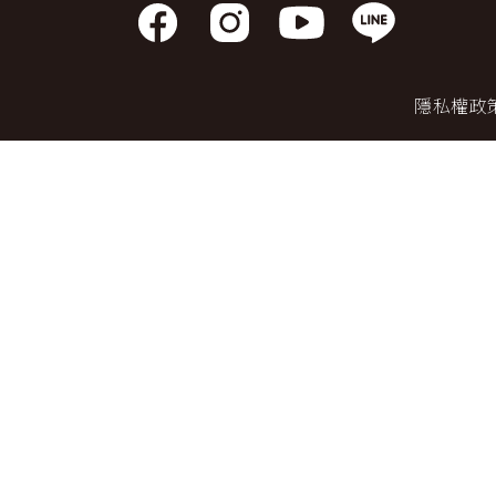
日本
斯洛伐克
克羅埃西亞
斯洛維尼亞
中國
波士尼亞赫塞哥維納
北疆
隱私權政
俄羅斯聯邦
韓國
西南歐
首爾
荷蘭國王節
楓紅
英愛軍樂節
東南
賽普勒斯‧馬爾他
泰國M
天空之城‧愛琴海三島
瑞士觀景火車名峰健行
義大利
西西里島
西班牙
葡萄牙
德國
奧地利
荷蘭
法國
瑞士
英國
愛爾蘭