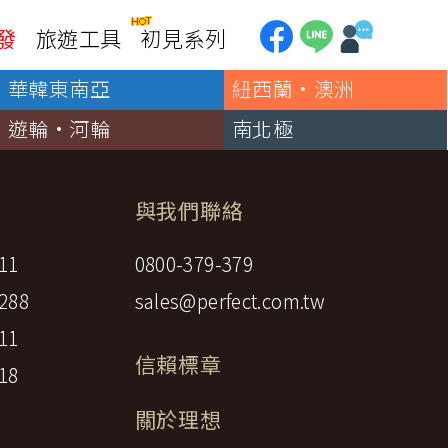
發
旅遊工具
初見系列
華韓東南亞
紐西蘭·澳洲
加拿大
銀行優惠
黃刀鎮極光
遊輪·河輪
南北極
第一銀行刷卡回饋
加東賞楓
聯邦銀行刷卡回饋
加西大環線
國泰世華刷卡回饋
與我們聯絡
加拿大東西岸全覽
台新銀行3期
美國
11
0800-379-379
中國信託3期/6期
美西國家公園
288
sales@perfect.com.tw
威
美東紐奧良
企業專區
11
兆豐商銀
中南美
信賴標章
18
巴西嘉年華
🗿復活節島
關於理想
天空之鏡-玻利維亞