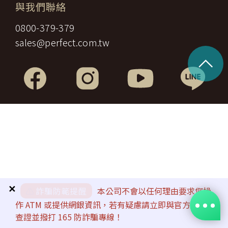
與我們聯絡
0800-379-379
sales@perfect.com.tw
^
✕
⚠️
詐騙防範提醒
本公司不會以任何理由要求您操
作 ATM 或提供網銀資訊，若有疑慮請立即與官方客服
查證並撥打 165 防詐騙專線！