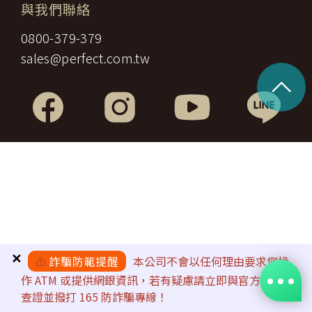
與我們聯絡
0800-379-379
sales@perfect.com.tw
^
✕
⚠️
詐騙防範提醒
本公司不會以任何理由要求您操
作 ATM 或提供網銀資訊，若有疑慮請立即與官方客服
查證並撥打 165 防詐騙專線！